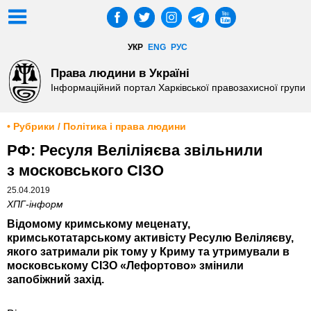
УКР
ENG
РУС
Права людини в Україні
Інформаційний портал Харківської правозахисної групи
• Рубрики / Політика і права людини
РФ: Ресуля Веліліяєва звільнили
з московського СІЗО
25.04.2019
ХПГ-інформ
Відомому кримському меценату,
кримськотатарському активісту Ресулю Веліляєву,
якого затримали рік тому у Криму та утримували в
московському СІЗО «Лефортово» змінили
запобіжний захід.