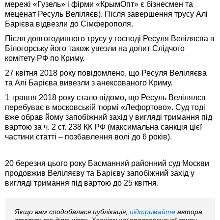
мережі «Гузель» і фірми «КрымОпт» є бізнесмен та
меценат Ресуль Веліляєв). Після завершення трусу Алі
Барієва відвезли до Сімферополя.
Після довгогодинного трусу у господі Ресуля Веліляєва в
Білогорську його також увезли на допит Слідчого
комітету РФ по Криму.
27 квітня 2018 року повідомлено, що Ресуля Веліляєва
та Алі Барієва вивезли з анексованого Криму.
1 травня 2018 року стало відомо, що Ресуль Велілялєв
перебуває в московській тюрмі «Лефортово». Суд тоді
вже обрав йому запобіжний захід у вигляді тримання під
вартою за ч. 2 ст. 238 КК РФ (максимальна санкція цієї
частини статті – позбавлення волі до 6 років).
20 березня цього року Басманний районний суд Москви
продовжив Веліляєву та Барієву запобіжний захід у
вигляді тримання під вартою до 25 квітня.
Якщо вам сподобалася публікація,
підтримайте
автора