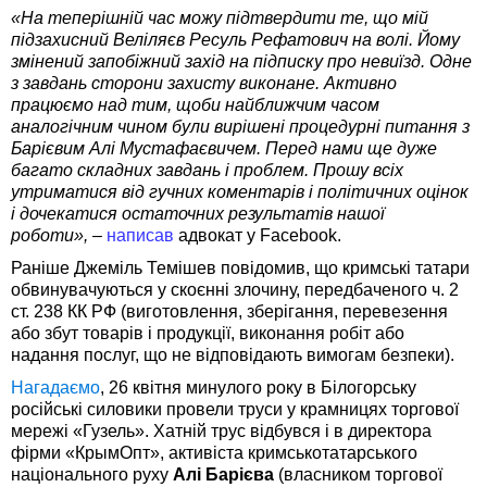
«На теперішній час можу підтвердити те, що мій
підзахисний Веліляєв Ресуль Рефатович на волі. Йому
змінений запобіжний захід на підписку про невиїзд. Одне
з завдань сторони захисту виконане. Активно
працюємо над тим, щоби найближчим часом
аналогічним чином були вирішені процедурні питання з
Барієвим Алі Мустафаєвичем. Перед нами ще дуже
багато складних завдань і проблем. Прошу всіх
утриматися від гучних коментарів і політичних оцінок
і дочекатися остаточних результатів нашої
роботи», –
написав
адвокат у Facebook.
Раніше Джеміль Темішев повідомив, що кримські татари
обвинувачуються у скоєнні злочину, передбаченого ч. 2
ст. 238 КК РФ (виготовлення, зберігання, перевезення
або збут товарів і продукції, виконання робіт або
надання послуг, що не відповідають вимогам безпеки).
Нагадаємо
, 26 квітня минулого року в Білогорську
російські силовики провели труси у крамницях торгової
мережі «Гузель». Хатній трус відбувся і в директора
фірми «КрымОпт», активіста кримськотатарського
національного руху
Алі Барієва
(власником торгової