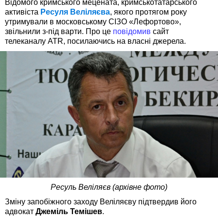
Відомого кримського мецената, кримськотатарського
активіста
Ресуля Веліляєва
, якого протягом року
утримували в московському СІЗО «Лефортово»,
звільнили з-під варти. Про це
повідомив
сайт
телеканалу ATR, посилаючись на власні джерела.
Ресуль Веліляєв (архівне фото)
Зміну запобіжного заходу Веліляєву підтвердив його
адвокат
Джеміль Темішев
.