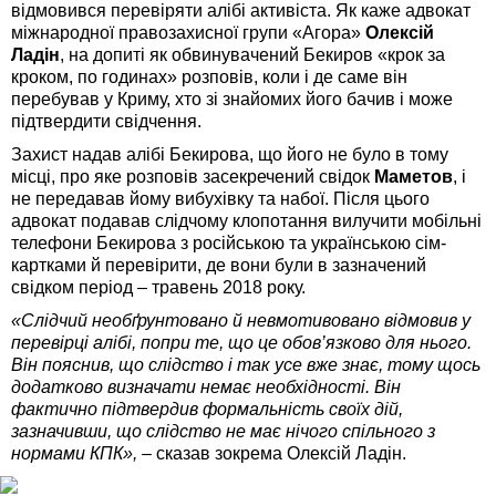
відмовився перевіряти алібі активіста. Як каже адвокат
міжнародної правозахисної групи «Агора»
Олексій
Ладін
, на допиті як обвинувачений Бекиров «крок за
кроком, по годинах» розповів, коли і де саме він
перебував у Криму, хто зі знайомих його бачив і може
підтвердити свідчення.
Захист надав алібі Бекирова, що його не було в тому
місці, про яке розповів засекречений свідок
Маметов
, і
не передавав йому вибухівку та набої. Після цього
адвокат подавав слідчому клопотання вилучити мобільні
телефони Бекирова з російською та українською сім-
картками й перевірити, де вони були в зазначений
свідком період – травень 2018 року.
«Слідчий необґрунтовано й невмотивовано відмовив у
перевірці алібі, попри те, що це обов’язково для нього.
Він пояснив, що слідство і так усе вже знає, тому щось
додатково визначати немає необхідності. Він
фактично підтвердив формальність своїх дій,
зазначивши, що слідство не має нічого спільного з
нормами КПК», –
сказав зокрема Олексій Ладін.