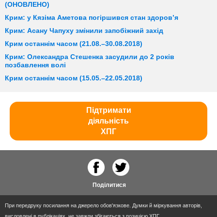
(ОНОВЛЕНО)
Крим: у Кязіма Аметова погіршився стан здоров’я
Крим: Асану Чапуху змінили запобіжний захід
Крим останнім часом (21.08.–30.08.2018)
Крим: Олександра Стешенка засудили до 2 років
позбавлення волі
Крим останнім часом (15.05.–22.05.2018)
Підтримати
діяльність
ХПГ
Поділитися
При передруку посилання на джерело обов'язкове. Думки й міркування авторів,
висловлені в публікаціях, не завжди збігаються з позицією ХПГ