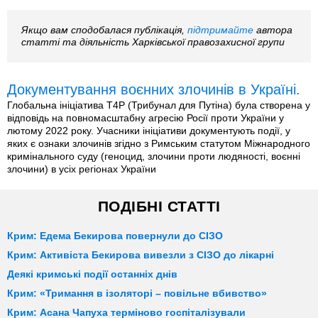
Якщо вам сподобалася публікація,
підтримайте
автора
статті та діяльність Харківської правозахисної групи
Документування воєнних злочинів в Україні.
Глобальна ініціатива T4P (Трибунал для Путіна) була створена у
відповідь на повномасштабну агресію Росії проти України у
лютому 2022 року. Учасники ініціативи документують події, у
яких є ознаки злочинів згідно з Римським статутом Міжнародного
кримінального суду (геноцид, злочини проти людяності, воєнні
злочини) в усіх регіонах України
ПОДІБНІ СТАТТІ
Крим: Едема Бекирова повернули до СІЗО
Крим: Активіста Бекирова вивезли з СІЗО до лікарні
Деякі кримські події останніх днів
Крим: «Тримання в ізоляторі – повільне вбивство»
Крим: Асана Чапуха терміново госпіталізували