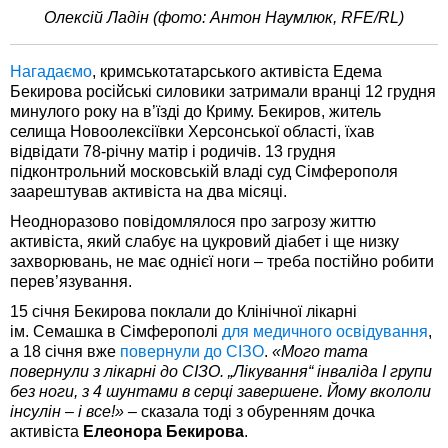
Олексій Ладін (фото: Антон Наумлюк, RFE/RL)
Нагадаємо
, кримськотатарського активіста Едема
Бекирова російські силовики затримали вранці 12 грудня
минулого року на в’їзді до Криму. Бекиров, житель
селища Новоолексіївки Херсонської області, їхав
відвідати 78-річну матір і родичів. 13 грудня
підконтрольний московській владі суд Сімферополя
заарештував активіста на два місяці.
Неодноразово повідомлялося про загрозу життю
активіста, який слабує на цукровий діабет і ще низку
захворювань, не має однієї ноги – треба постійно робити
перев’язування.
15 січня Бекирова поклали до Клінічної лікарні
ім. Семашка в Сімферополі
для медичного освідування
,
а 18 січня вже
повернули до СІЗО
.
«Мого тата
повернули з лікарні до СІЗО. „Лікування“ інваліда I групи
без ноги, з 4 шунтами в серці завершене. Йому вкололи
інсулін – і все!» –
сказала тоді з обуренням дочка
активіста
Елеонора Бекирова
.