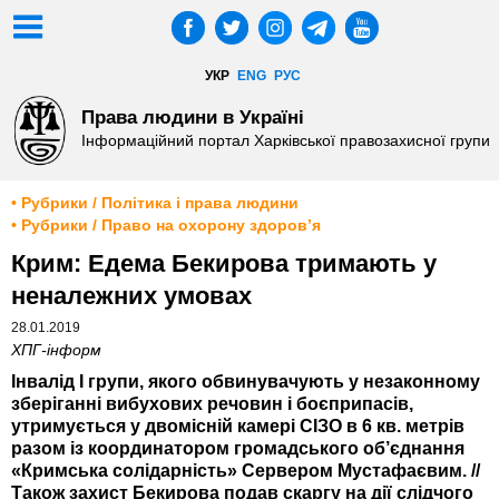
УКР
ENG
РУС
Права людини в Україні
Інформаційний портал Харківської правозахисної групи
• Рубрики / Політика і права людини
• Рубрики / Право на охорону здоров’я
Крим: Едема Бекирова тримають у
неналежних умовах
28.01.2019
ХПГ-інформ
Інвалід I групи, якого обвинувачують у незаконному
зберіганні вибухових речовин і боєприпасів,
утримується у двомісній камері СІЗО в 6 кв. метрів
разом із координатором громадського об’єднання
«Кримська солідарність» Сервером Мустафаєвим. //
Також захист Бекирова подав скаргу на дії слідчого