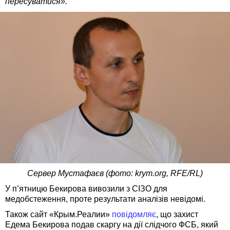
пересуватися».
Сервер Мустафаєв (фото: krym.org, RFE/RL)
У п’ятницю Бекирова вивозили з СІЗО для
медобстеження, проте результати аналізів невідомі.
Також сайт «Крым.Реалии»
повідомляє
, що захист
Едема Бекирова подав скаргу на дії слідчого ФСБ, який