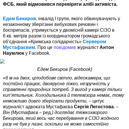
ФСБ, який відмовився перевіряти алібі активіста.
Едем Бекиров
, інвалід I групи, якого обвинувачують у
незаконному зберіганні вибухових речовин і
боєприпасів, утримується у двомісній камері СІЗО в
6 кв. метрів разом із координатором громадського
об’єднання «Кримська солідарність»
Сервером
Мустафаєвим
. Про це
повідомив
журналіст
Антон
Наумлюк
у Facebook.
Едем Бекиров (Facebook)
«6 м на двох, цілодобове світло, відеокамера, що
постійно працює, двоярусне ліжко, незручність у
справлянні природних потреб. З вигод у камері тільки
кип’ятильник. Холодильника й телевізора немає, тому
неможливо довго зберігати продукти, –
цитує
журналіст адвоката Мустафаєва
Сергія Легостова
. –
Він (Мустафаєв –
ред.
) доглядає тяжкохворого
Бекирова, який весь час перебування в СІЗО жодного
разу не був у лазні, оскільки не може самостійно