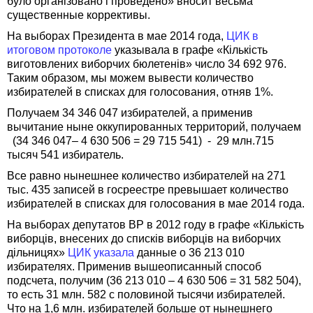
було організовано і проведено» вносит весьма
существенные коррективы.
На выборах Президента в мае 2014 года,
ЦИК в
итоговом протоколе
указывала в графе «Кількість
виготовлених виборчих бюлетенів» число 34 692 976.
Таким образом, мы можем вывести количество
избирателей в списках для голосования, отняв 1%.
Получаем 34 346 047 избирателей, а применив
вычитание ныне оккупированных территорий, получаем
(34 346 047– 4 630 506 = 29 715 541) - 29 млн.715
тысяч 541 избиратель.
Все равно нынешнее количество избирателей на 271
тыс. 435 записей в госреестре превышает количество
избирателей в списках для голосования в мае 2014 года.
На выборах депутатов ВР в 2012 году в графе «Кількість
виборців, внесених до списків виборців на виборчих
дільницях»
ЦИК указала
данные о 36 213 010
избирателях. Применив вышеописанный способ
подсчета, получим (36 213 010 – 4 630 506 = 31 582 504),
то есть 31 млн. 582 с половиной тысячи избирателей.
Что на 1,6 млн. избирателей больше от нынешнего