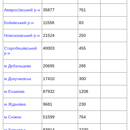
Амвросіївський р-н
35877
761
Бойківський р-н
11558
83
Новоазовський р-н
21524
250
Старобешівський
40003
455
р-н
м.Дебальцеве
20695
285
м.Докучаєвськ
17410
300
м.Єнакієве
87932
1208
м.Жданівка
9681
230
м.Сніжне
51599
764
м.Харцизьк
83914
2230