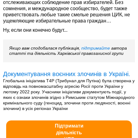
отслеживающих соблюдение прав избирателей. Без
сомнения, и международное сообщество, будет также
приветствовать любые такие смелые решения ЦИК, не
ущемляющие избирательные права граждан…
Ну, если они конечно будут...
Якщо вам сподобалася публікація,
підтримайте
автора
статті та діяльність Харківської правозахисної групи
Документування воєнних злочинів в Україні.
Глобальна ініціатива T4P (Трибунал для Путіна) була створена у
відповідь на повномасштабну агресію Росії проти України у
лютому 2022 року. Учасники ініціативи документують події, у
яких є ознаки злочинів згідно з Римським статутом Міжнародного
кримінального суду (геноцид, злочини проти людяності, воєнні
злочини) в усіх регіонах України
Підтримати
діяльність