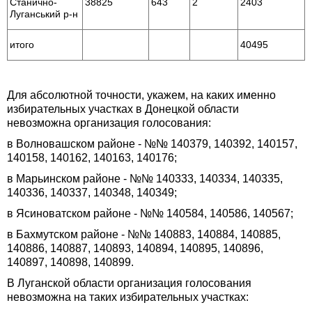
Станично-
38825
643
2
2403
Луганський р-н
итого
40495
Для абсолютной точности, укажем, на каких именно
избирательных участках в Донецкой области
невозможна организация голосования:
в Волновашском районе - №№ 140379, 140392, 140157,
140158, 140162, 140163, 140176;
в Марьинском районе - №№ 140333, 140334, 140335,
140336, 140337, 140348, 140349;
в Ясиноватском районе - №№ 140584, 140586, 140567;
в Бахмутском районе - №№ 140883, 140884, 140885,
140886, 140887, 140893, 140894, 140895, 140896,
140897, 140898, 140899.
В Луганской области организация голосования
невозможна на таких избирательных участках: