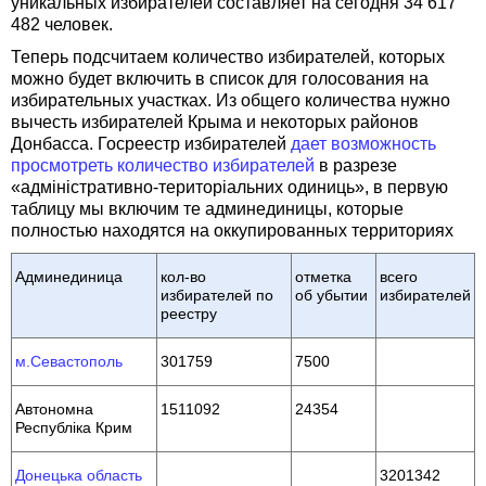
уникальных избирателей составляет на сегодня 34 617
482 человек.
Теперь подсчитаем количество избирателей, которых
можно будет включить в список для голосования на
избирательных участках. Из общего количества нужно
вычесть избирателей Крыма и некоторых районов
Донбасса. Госреестр избирателей
дает возможность
просмотреть количество избирателей
в разрезе
«адміністративно-територіальних одиниць», в первую
таблицу мы включим те админединицы, которые
полностью находятся на оккупированных территориях
Админединица
кол-во
отметка
всего
избирателей по
об убытии
избирателей
реестру
м.Севастополь
301759
7500
Автономна
1511092
24354
Республіка Крим
Донецька область
3201342