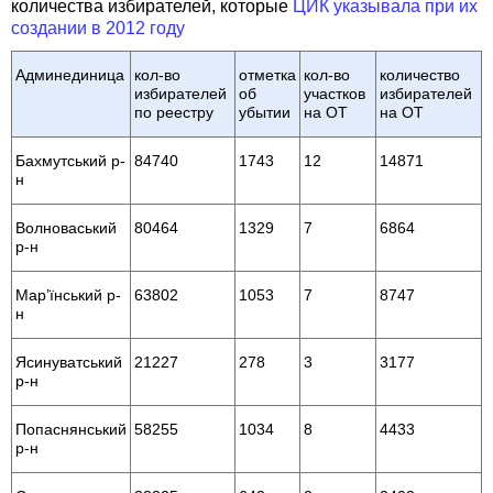
количества избирателей, которые
ЦИК указывала при их
создании в 2012 году
Админединица
кол-во
отметка
кол-во
количество
избирателей
об
участков
избирателей
по реестру
убытии
на ОТ
на ОТ
Бахмутський р-
84740
1743
12
14871
н
Волноваський
80464
1329
7
6864
р-н
Мар’їнський р-
63802
1053
7
8747
н
Ясинуватський
21227
278
3
3177
р-н
Попаснянський
58255
1034
8
4433
р-н