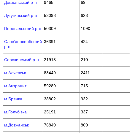
Довжанський р-н
9465
69
Лутугинський р-н
53098
623
Перевальський р-н
50309
1090
Слов’яносербський
36391
424
р-н
Сорокинський р-н
21915
210
м.Алчевськ
83449
2411
м.Антрацит
59289
715
м.Брянка
38802
932
м.Голубівка
25191
337
м.Довжанськ
76849
869