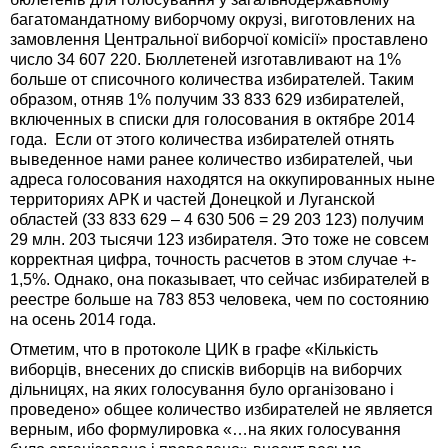
багатомандатному виборчому окрузі, виготовлених на
замовлення Центральної виборчої комісії» проставлено
число 34 607 220. Бюллетеней изготавливают на 1%
больше от списочного количества избирателей. Таким
образом, отняв 1% получим 33 833 629 избирателей,
включенных в списки для голосования в октябре 2014
года. Если от этого количества избирателей отнять
выведенное нами ранее количество избирателей, чьи
адреса голосования находятся на оккупированных ныне
территориях АРК и частей Донецкой и Луганской
областей (33 833 629 – 4 630 506 = 29 203 123) получим
29 млн. 203 тысячи 123 избирателя. Это тоже не совсем
корректная цифра, точность расчетов в этом случае +-
1,5%. Однако, она показывает, что сейчас избирателей в
реестре больше на 783 853 человека, чем по состоянию
на осень 2014 года.
Отметим, что в протоколе ЦИК в графе «Кількість
виборців, внесених до списків виборців на виборчих
дільницях, на яких голосування було організовано і
проведено» общее количество избирателей не является
верным, ибо формулировка «…на яких голосування