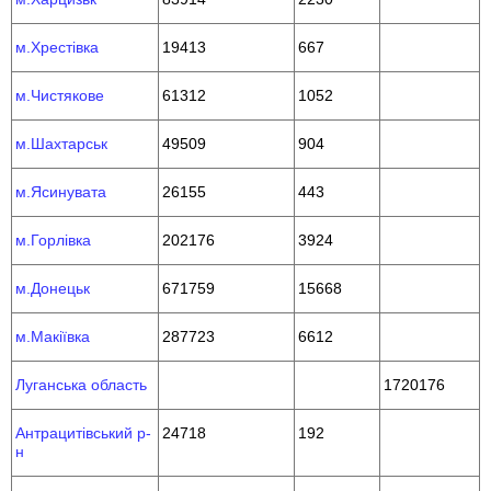
м.Хрестівка
19413
667
м.Чистякове
61312
1052
м.Шахтарськ
49509
904
м.Ясинувата
26155
443
м.Горлівка
202176
3924
м.Донецьк
671759
15668
м.Макіївка
287723
6612
Луганська область
1720176
Антрацитівський р-
24718
192
н