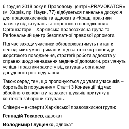
6 грудня 2018 року в Правовому центрі «PRAVOKATOR»
(м. Харків, пр. Науки, 77) відбудеться панельна дискусія
для правозахисників та адвокатів «Кращі практики
захисту від катувань та жорстокого поводження».
Організатори – Харківська правозахисна група та
Регіональний центр безоплатної правової допомоги.
Під час заходу учасники обговорюватимуть питання
нелюдських умов тримання під вартою як різновиду
жорстокого поводження, стратегії роботи адвоката у
справах щодо ненадання медичної допомоги, розглянуть
успішні практики захисту від катувань органами
досудового розслідування.
Також серед тем, що пропонуються до уваги учасників –
боротьба із порушенням Статті 3 Конвенції під час
збройного конфлікту та захист шукачів притулку в
контексті заборони катувань.
Спікери – експерти Харківської правозахисної групи:
Геннадій Токарев,
адвокат
Володимир Глущенко,
адвокат