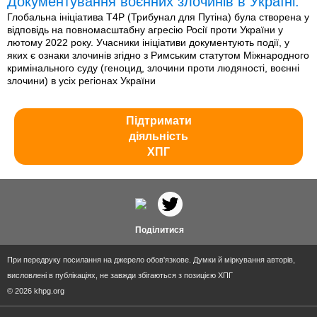
Документування воєнних злочинів в Україні.
Глобальна ініціатива T4P (Трибунал для Путіна) була створена у
відповідь на повномасштабну агресію Росії проти України у
лютому 2022 року. Учасники ініціативи документують події, у
яких є ознаки злочинів згідно з Римським статутом Міжнародного
кримінального суду (геноцид, злочини проти людяності, воєнні
злочини) в усіх регіонах України
Підтримати
діяльність
ХПГ
Поділитися
При передруку посилання на джерело обов'язкове. Думки й міркування авторів,
висловлені в публікаціях, не завжди збігаються з позицією ХПГ
© 2026 khpg.org