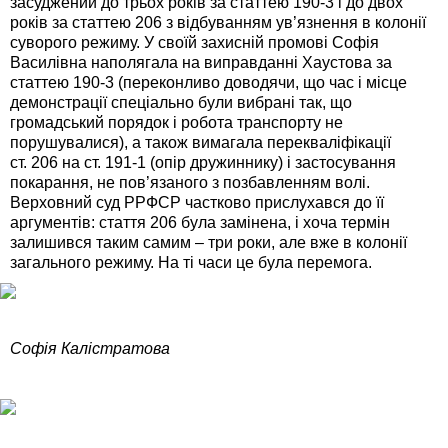
засуджений до трьох років за статтею 190-3 і до двох
років за статтею 206 з відбуванням ув’язнення в колонії
суворого режиму. У своїй захисній промові Софія
Василівна наполягала на виправданні Хаустова за
статтею 190-3 (переконливо доводячи, що час і місце
демонстрації спеціально були вибрані так, що
громадський порядок і робота транспорту не
порушувалися), а також вимагала перекваліфікації
ст. 206 на ст. 191-1 (опір дружиннику) і застосування
покарання, не пов’язаного з позбавленням волі.
Верховний суд РРФСР частково прислухався до її
аргументів: стаття 206 була замінена, і хоча термін
залишився таким самим – три роки, але вже в колонії
загального режиму. На ті часи це була перемога.
Софія Калістратова