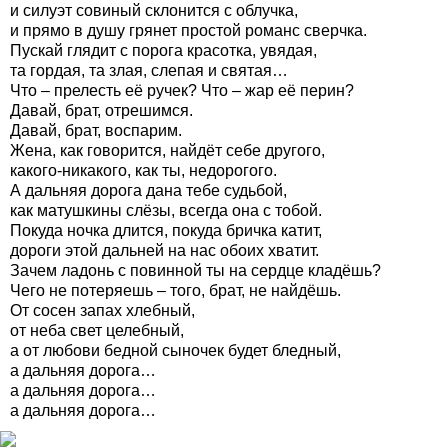
и силуэт совиный склонится с облучка,
и прямо в душу грянет простой романс сверчка.
Пускай глядит с порога красотка, увядая,
та гордая, та злая, слепая и святая…
Что – прелесть её ручек? Что – жар её перин?
Давай, брат, отрешимся.
Давай, брат, воспарим.
Жена, как говорится, найдёт себе другого,
какого-никакого, как ты, недорогого.
А дальняя дорога дана тебе судьбой,
как матушкины слёзы, всегда она с тобой.
Покуда ночка длится, покуда бричка катит,
дороги этой дальней на нас обоих хватит.
Зачем ладонь с повинной ты на сердце кладёшь?
Чего не потеряешь – того, брат, не найдёшь.
От сосен запах хлебный,
от неба свет целебный,
а от любови бедной сыночек будет бледный,
а дальняя дорога…
а дальняя дорога…
а дальняя дорога…