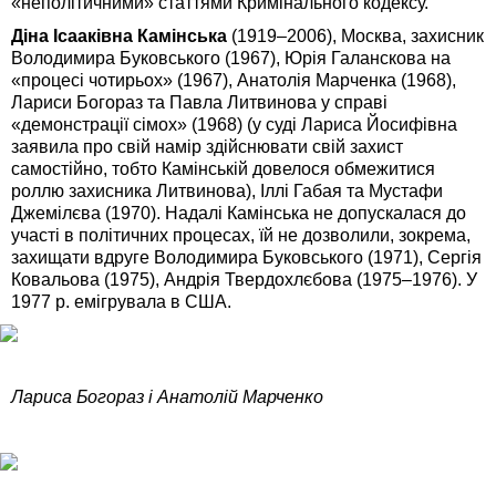
«неполітичними» статтями Кримінального кодексу.
Діна Ісааківна Камінська
(1919–2006), Москва, захисник
Володимира Буковського (1967), Юрія Галанскова на
«процесі чотирьох» (1967), Анатолія Марченка (1968),
Лариси Богораз та Павла Литвинова у справі
«демонстрації сімох» (1968) (у суді Лариса Йосифівна
заявила про свій намір здійснювати свій захист
самостійно, тобто Камінській довелося обмежитися
роллю захисника Литвинова), Іллі Габая та Мустафи
Джемілєва (1970). Надалі Камінська не допускалася до
участі в політичних процесах, їй не дозволили, зокрема,
захищати вдруге Володимира Буковського (1971), Сергія
Ковальова (1975), Андрія Твердохлєбова (1975–1976). У
1977 р. емігрувала в США.
Лариса Богораз і Анатолій Марченко