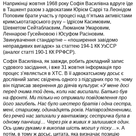
Наприкінці жовтня 1968 року Софія Василівна вдруге їде
в Ташкент разом з адвокатами Юрієм Саррі та Леонідом
Поповим брати участь у процесі над п’ятьма активістами
кримськотатарського руху – Ідрісом Касимовим,
Шевкетом Сейтаблаєвим, Люманом Умаровим,
Леннарою Гусейновою і Юсуфом Расіновим.
Звинувачення стандартне – «поширення завідомо
неправдивих вигадок» за статтею 194-1 КК УзССР
(аналог статті 190-1 КК РРФСР).
Софія Василівна, як завжди, робить докладний запис
судового засідання, і вже 31 жовтня інформація про
процес з’являється в ХТС. В її адвокатському досьє є
дослівний запис свідчень одного з підсудних про те, чому
він підписав звернення до діячів культури: «
У мене досі
перед очима той день, коли нас висилали. Батько був
на фронті. Ми тільки-но отримали повідомлення про
його загибель. Нас було шестеро братів і одна сестра,
мені, старшому, одинадцять років. Напівроздягненими,
без речей нас запихали у вантажівку, сестричка була в
одному панчішці… Через рік в живих я залишився один.
Ось цими руками я викопав шість могил у піску…
». А
потім, в тому ж досьє, цитата, яка визначає позицію