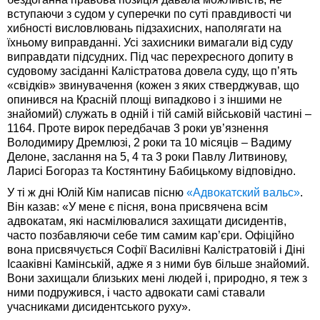
вступаючи з судом у суперечки по суті правдивості чи
хибності висловлювань підзахисних, наполягати на
їхньому виправданні. Усі захисники вимагали від суду
виправдати підсудних. Під час перехресного допиту в
судовому засіданні Калістратова довела суду, що п’ять
«свідків» звинувачення (кожен з яких стверджував, що
опинився на Красній площі випадково і з іншими не
знайомий) служать в одній і тій самій військовій частині –
1164. Проте вирок передбачав 3 роки ув’язнення
Володимиру Дремлюзі, 2 роки та 10 місяців – Вадиму
Делоне, заслання на 5, 4 та 3 роки Павлу Литвинову,
Ларисі Богораз та Костянтину Бабицькому відповідно.
У ті ж дні Юлій Кім написав пісню
«Адвокатский вальс»
.
Він казав: «У мене є пісня, вона присвячена всім
адвокатам, які насмілювалися захищати дисидентів,
часто позбавляючи себе тим самим кар’єри. Офіційно
вона присвячується Софії Василівні Калістратовій і Діні
Ісааківні Камінській, адже я з ними був більше знайомий.
Вони захищали близьких мені людей і, природно, я теж з
ними подружився, і часто адвокати самі ставали
учасниками дисидентського руху».