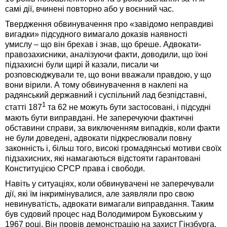
самі дії, вчинені повторно або у воєнний час.
Твердження обвинувачення про «завідомо неправдиві
вигадки» підсудного вимагало доказів наявності
умислу – що він брехав і знав, що бреше. Адвокати-
правозахисники, аналізуючи факти, доводили, що їхні
підзахисні були щирі й казали, писали чи
розповсюджували те, що вони вважали правдою, у що
вони вірили. А тому обвинувачення в наклепі на
радянський державний і суспільний лад безпідставні,
1
статті 187
та 62 не можуть бути застосовані, і підсудні
мають бути виправдані. Не заперечуючи фактичні
обставини справи, за виключенням випадків, коли факти
не були доведені, адвокати підкреслювали повну
законність і, більш того, високі громадянські мотиви своїх
підзахисних, які намагаються відстояти гарантовані
Конституцією СРСР права і свободи.
Навіть у ситуаціях, коли обвинувачені не заперечували
дії, які їм інкримінувалися, але заявляли про свою
невинуватість, адвокати вимагали виправдання. Таким
був судовий процес над Володимиром Буковським у
1967 році. Він провів демонстрацію на захист Гінзбурга,