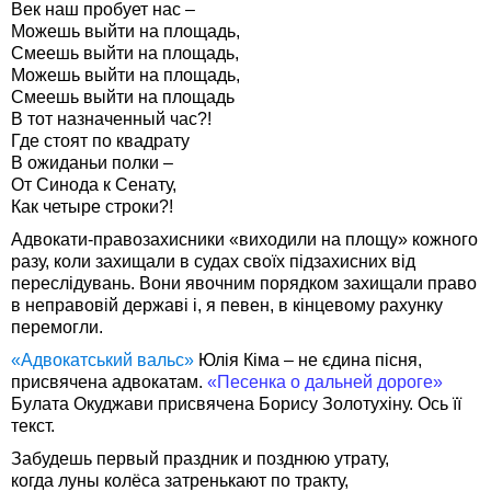
Век наш пробует нас –
Можешь выйти на площадь,
Смеешь выйти на площадь,
Можешь выйти на площадь,
Смеешь выйти на площадь
В тот назначенный час?!
Где стоят по квадрату
В ожиданьи полки –
От Синода к Сенату,
Как четыре строки?!
Адвокати-правозахисники «виходили на площу» кожного
разу, коли захищали в судах своїх підзахисних від
переслідувань. Вони явочним порядком захищали право
в неправовій державі і, я певен, в кінцевому рахунку
перемогли.
«Адвокатський вальс»
Юлія Кіма – не єдина пісня,
присвячена адвокатам.
«Песенка о дальней дороге»
Булата Окуджави присвячена Борису Золотухіну. Ось її
текст.
Забудешь первый праздник и позднюю утрату,
когда луны колёса затренькают по тракту,