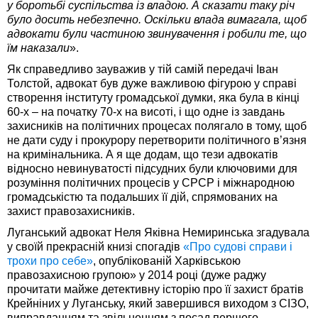
у боротьбі суспільства із владою. А сказати таку річ
було досить небезпечно. Оскільки влада вимагала, щоб
адвокати були частиною звинувачення і робили те, що
їм наказали
».
Як справедливо зауважив у тій самій передачі Іван
Толстой, адвокат був дуже важливою фігурою у справі
створення інституту громадської думки, яка була в кінці
60-х – на початку 70-х на висоті, і що одне із завдань
захисників на політичних процесах полягало в тому, щоб
не дати суду і прокурору перетворити політичного в’язня
на кримінальника. А я ще додам, що тези адвокатів
відносно невинуватості підсудних були ключовими для
розуміння політичних процесів у СРСР і міжнародною
громадськістю та подальших її дій, спрямованих на
захист правозахисників.
Луганський адвокат Неля Яківна Немиринська згадувала
у своїй прекрасній книзі спогадів
«Про судові справи і
трохи про себе»
, опублікованій Харківською
правозахисною групою» у 2014 році (дуже раджу
прочитати майже детективну історію про її захист братів
Крейніних у Луганську, який завершився виходом з СІЗО,
виправданням та звільненням з посад першого