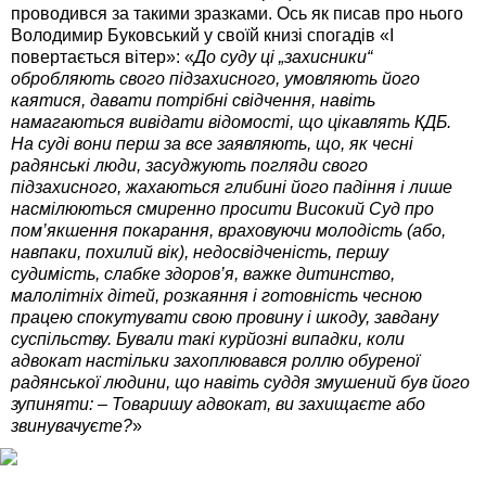
проводився за такими зразками. Ось як писав про нього
Володимир Буковський у своїй книзі спогадів «І
повертається вітер»: «
До суду ці „захисники“
обробляють свого підзахисного, умовляють його
каятися, давати потрібні свідчення, навіть
намагаються вивідати відомості, що цікавлять КДБ.
На суді вони перш за все заявляють, що, як чесні
радянські люди, засуджують погляди свого
підзахисного, жахаються глибині його падіння і лише
насмілюються смиренно просити Високий Суд про
пом’якшення покарання, враховуючи молодість (або,
навпаки, похилий вік), недосвідченість, першу
судимість, слабке здоров’я, важке дитинство,
малолітніх дітей, розкаяння і готовність чесною
працею спокутувати свою провину і шкоду, завдану
суспільству. Бували такі курйозні випадки, коли
адвокат настільки захоплювався роллю обуреної
радянської людини, що навіть суддя змушений був його
зупиняти: – Товаришу адвокат, ви захищаєте або
звинувачуєте?
»