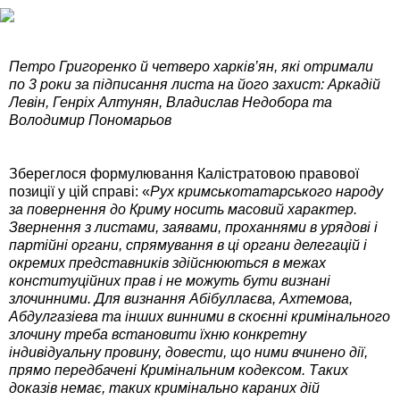
Петро Григоренко й четверо харків’ян, які отримали
по 3 роки за підписання листа на його захист: Аркадій
Левін, Генріх Алтунян, Владислав Недобора та
Володимир Пономарьов
Збереглося формулювання Калістратовою правової
позиції у цій справі: «
Рух кримськотатарського народу
за повернення до Криму носить масовий характер.
Звернення з листами, заявами, проханнями в урядові і
партійні органи, спрямування в ці органи делегацій і
окремих представників здійснюються в межах
конституційних прав і не можуть бути визнані
злочинними. Для визнання Абібуллаєва, Ахтемова,
Абдулгазіева та інших винними в скоєнні кримінального
злочину треба встановити їхню конкретну
індивідуальну провину, довести, що ними вчинено дії,
прямо передбачені Кримінальним кодексом. Таких
доказів немає, таких кримінально караних дій