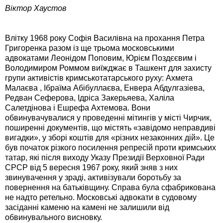
Віктор Хаустов
Влітку 1968 року Софія Василівна на прохання Петра
Григоренка разом із ще трьома московськими
адвокатами Леонідом Поповим, Юрієм Поздєєвим і
Володимиром Роммом виїжджає в Ташкент для захисту
групи активістів кримськотатарського руху: Ахмета
Малаєва , Ібраїма Абібуллаєва, Енвера Абдулгазіева,
Редван Сеферова, Ідріса Закерьяева, Халіла
Салетдінова і Ешрефа Ахтемова. Вони
обвинувачувалися у проведенні мітингів у місті Чирчик,
поширенні документів, що містять «завідомо неправдиві
вигадки», у зборі коштів для «різних незаконних дій». Це
був початок різкого посилення репресій проти кримських
татар, які після виходу Указу Президії Верховної Ради
СРСР від 5 вересня 1967 року, який зняв з них
звинувачення у зраді, активізували боротьбу за
повернення на батьківщину. Справа була сфабрикована
не надто ретельно. Московські адвокати в судовому
засіданні каменю на камені не залишили від
обвинувального висновку.