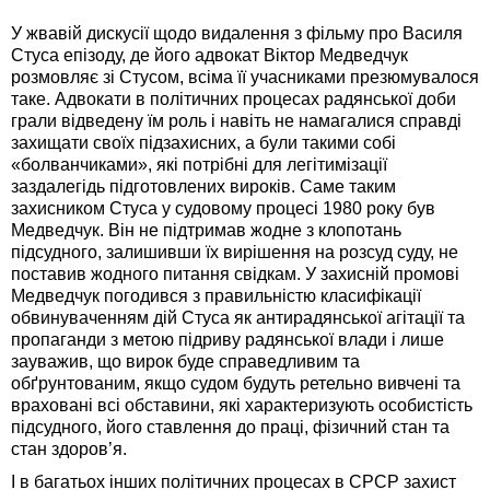
У жвавій дискусії щодо видалення з фільму про Василя
Стуса епізоду, де його адвокат Віктор Медведчук
розмовляє зі Стусом, всіма її учасниками презюмувалося
таке. Адвокати в політичних процесах радянської доби
грали відведену їм роль і навіть не намагалися справді
захищати своїх підзахисних, а були такими собі
«болванчиками», які потрібні для легітимізації
заздалегідь підготовлених вироків. Саме таким
захисником Стуса у судовому процесі 1980 року був
Медведчук. Він не підтримав жодне з клопотань
підсудного, залишивши їх вирішення на розсуд суду, не
поставив жодного питання свідкам. У захисній промові
Медведчук погодився з правильністю класифікації
обвинуваченням дій Стуса як антирадянської агітації та
пропаганди з метою підриву радянської влади і лише
зауважив, що вирок буде справедливим та
обґрунтованим, якщо судом будуть ретельно вивчені та
враховані всі обставини, які характеризують особистість
підсудного, його ставлення до праці, фізичний стан та
стан здоров’я.
І в багатьох інших політичних процесах в СРСР захист