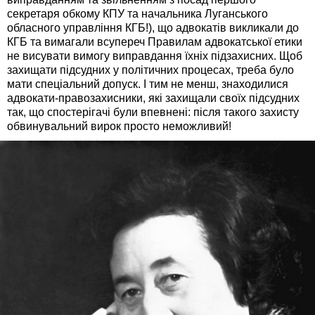
секретаря обкому КПУ та начальника Луганського
обласного управління КГБ!), що адвокатів викликали до
КГБ та вимагали всупереч Правилам адвокатської етики
не висувати вимогу виправдання їхніх підзахисних. Щоб
захищати підсудних у політичних процесах, треба було
мати спеціальний допуск. І тим не менш, знаходилися
адвокати-правозахисники, які захищали своїх підсудних
так, що спостерігачі були впевнені: після такого захисту
обвинувальний вирок просто неможливий!