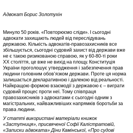
Адвокат Борис Золотухін
Минуло 50 років. «Повторюємо сліди». І сьогодні
адвокати захищають людей від переслідувань
державою. Кількість адвокатів-правозахисників все
збільшується, сьогодні судовий захист від держави вже
не є такою ризикованою справою, як у 60-80-ті роки
ХХ століття, це вже не вихід на площу. Конституція
України проголошує утвердження і забезпечення прав
людини головним обов’язком держави. Проте ця норма
залишається декларативною і далекою від реальності.
Найкращою формою взаємодії з державою є – виграти
судовий процес проти неї. Тому співпраця
правозахисників з адвокатами є сьогодні одним з
магістральних, найважливіших напрямків боротьби за
права людини.
У статті використані матеріали книжок
«Заступниця», присвяченої Софії Калістратовій,
«Записки адвоката» Діни Камінської, «Про судові