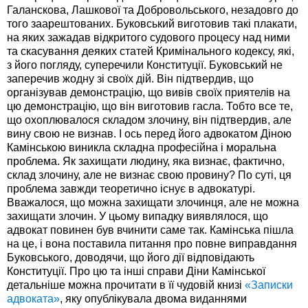
Галанскова, Лашкової та Добровольського, незадовго до
того заарештованих. Буковський виготовив такі плакати,
на яких зажадав відкритого судового процесу над ними
та скасування деяких статей Кримінального кодексу, які,
з його погляду, суперечили Конституції. Буковський не
заперечив жодну зі своїх дій. Він підтвердив, що
організував демонстрацію, що вивів своїх приятелів на
цю демонстрацію, що він виготовив гасла. Тобто все те,
що охоплювалося складом злочину, він підтвердив, але
вину свою не визнав. І ось перед його адвокатом Діною
Камінською виникла складна професійна і моральна
проблема. Як захищати людину, яка визнає, фактично,
склад злочину, але не визнає свою провину? По суті, ця
проблема завжди теоретично існує в адвокатурі.
Вважалося, що можна захищати злочинця, але не можна
захищати злочин. У цьому випадку виявлялося, що
адвокат повинен був вчинити саме так. Камінська пішла
на це, і вона поставила питання про повне виправдання
Буковського, доводячи, що його дії відповідають
Конституції. Про цю та інші справи Діни Камінської
детальніше можна прочитати в її чудовій книзі
«Записки
адвоката»
, яку опублікувала двома виданнями