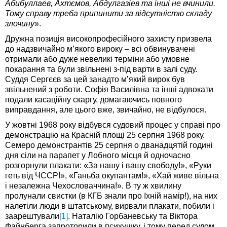
Абибуллаев, Ахтємов, Абдулгазіев та інші не вчинили.
Тому справу треба припинити за відсутністю складу
злочину
».
Дружна позиція високопрофесійного захисту призвела
до надзвичайно м’якого вироку – всі обвинувачені
отримали або дуже невеликі терміни або умовне
покарання та були звільнені з-під варти в залі суду.
Суддя Сергєєв за цей занадто м’який вирок був
звільнений з роботи. Софія Василівна та інші адвокати
подали касаційну скаргу, домагаючись повного
виправдання, але цього вже, звичайно, не відбулося.
У жовтні 1968 року відбувся судовий процес у справі про
демонстрацію на Красній площі 25 серпня 1968 року.
Семеро демонстрантів 25 серпня о дванадцятій годині
дня сіли на парапет у Лобного місця й одночасно
розгорнули плакати: «За нашу і вашу свободу!», «Руки
геть від ЧССР!», «Ганьба окупантам!», «Хай живе вільна
і незалежна Чехословаччина!». В ту ж хвилину
пролунали свистки (в КГБ знали про їхній намір!), на них
налетіли люди в штатському, вирвали плакати, побили і
заарештували
[1]
. Наталію Горбаневську та Віктора
Файнберга запроторили в психушку, і тому перед судом