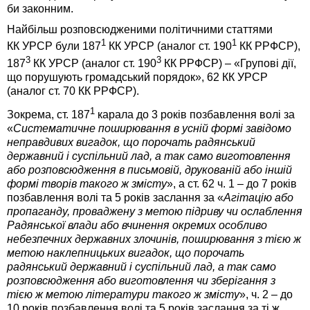
би законним.
Найбільш розповсюдженими політичними статтями
1
1
КК УРСР були 187
КК УРСР (аналог ст. 190
КК РРФСР),
3
3
187
КК УРСР (аналог ст. 190
КК РРФСР) – «Групові дії,
що порушують громадський порядок», 62 КК УРСР
(аналог ст. 70 КК РРФСР).
1
Зокрема, ст. 187
карала до 3 років позбавлення волі за
«
Систематичне поширювання в усній формі завідомо
неправдивих вигадок, що порочать радянський
державний і суспільний лад, а так само виготовлення
або розповсюдження в письмовій, друкованій або іншій
формі творів такого ж змісту
», а ст. 62 ч. 1 – до 7 років
позбавлення волі та 5 років заслання за «
Агітацію або
пропаганду, проваджену з метою підриву чи ослаблення
Радянської влади або вчинення окремих особливо
небезпечних державних злочинів, поширювання з тією ж
метою наклепницьких вигадок, що порочать
радянський державний і суспільний лад, а так само
розповсюдження або виготовлення чи зберігання з
тією ж метою літератури такого ж змісту
», ч. 2 – до
10 років позбавлення волі та 5 років заслання за ті ж