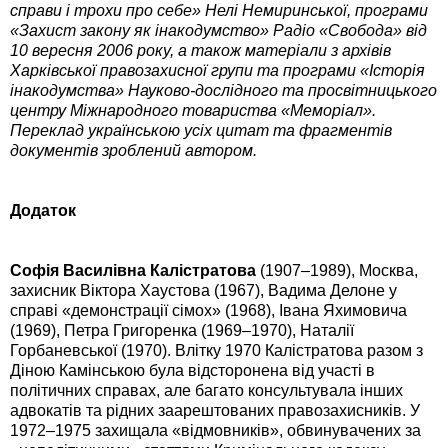
справи і трохи про себе» Нелі Немиринської, програми
«Захист закону як інакодумство» Радіо «Свобода» від
10 вересня 2006 року, а також матеріали з архівів
Харківської правозахисної групи та програми «Історія
інакодумства» Науково-дослідного та просвітницького
центру Міжнародного товариства «Меморіал».
Переклад українською усіх цитат та фрагментів
документів зроблений автором.
Додаток
Софія Василівна Калістратова
(1907–1989), Москва,
захисник Віктора Хаустова (1967), Вадима Делоне у
справі «демонстрації сімох» (1968), Івана Яхимовича
(1969), Петра Григоренка (1969–1970), Наталії
Горбаневської (1970). Влітку 1970 Калістратова разом з
Діною Камінською була відсторонена від участі в
політичних справах, але багато консультувала інших
адвокатів та рідних заарештованих правозахисників. У
1972–1975 захищала «відмовників», обвинувачених за