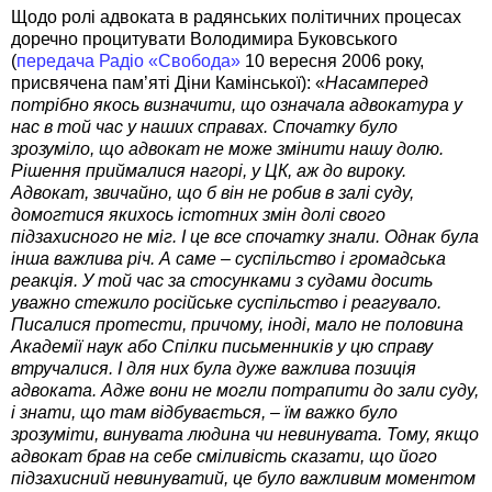
Щодо ролі адвоката в радянських політичних процесах
доречно процитувати Володимира Буковського
(
передача Радіо «Свобода»
10 вересня 2006 року,
присвячена пам’яті Діни Камінської): «
Насамперед
потрібно якось визначити, що означала адвокатура у
нас в той час у наших справах. Спочатку було
зрозуміло, що адвокат не може змінити нашу долю.
Рішення приймалися нагорі, у ЦК, аж до вироку.
Адвокат, звичайно, що б він не робив в залі суду,
домогтися якихось істотних змін долі свого
підзахисного не міг. І це все спочатку знали. Однак була
інша важлива річ. А саме – суспільство і громадська
реакція. У той час за стосунками з судами досить
уважно стежило російське суспільство і реагувало.
Писалися протести, причому, іноді, мало не половина
Академії наук або Спілки письменників у цю справу
втручалися. І для них була дуже важлива позиція
адвоката. Адже вони не могли потрапити до зали суду,
і знати, що там відбувається, – їм важко було
зрозуміти, винувата людина чи невинувата. Тому, якщо
адвокат брав на себе сміливість сказати, що його
підзахисний невинуватий, це було важливим моментом