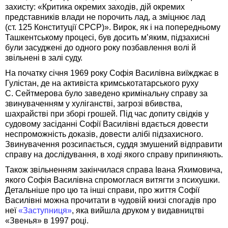
захисту: «Критика окремих заходів, дій окремих
представників влади не порочить лад, а зміцнює лад
(ст. 125 Конституції СРСР)». Вирок, як і на попередньому
Ташкентському процесі, був досить м’яким, підзахисні
були засуджені до одного року позбавлення волі й
звільнені в залі суду.
На початку січня 1969 року Софія Василівна виїжджає в
Гулістан, де на активіста кримськотатарського руху
С. Сейтмерова було заведено кримінальну справу за
звинуваченням у хуліганстві, загрозі вбивства,
шахрайстві при зборі грошей. Під час допиту свідків у
судовому засіданні Софії Василівні вдається довести
неспроможність доказів, довести алібі підзахисного.
Звинувачення розсипається, суддя змушений відправити
справу на дослідування, в ході якого справу припиняють.
Також звільненням закінчилася справа Івана Яхимовича,
якого Софія Василівна спромоглася витягти з психушки.
Детальніше про цю та інші справи, про життя Софії
Василівні можна прочитати в чудовій книзі спогадів про
неї
«Заступниця»
, яка вийшла друком у видавництві
«Звенья» в 1997 році.