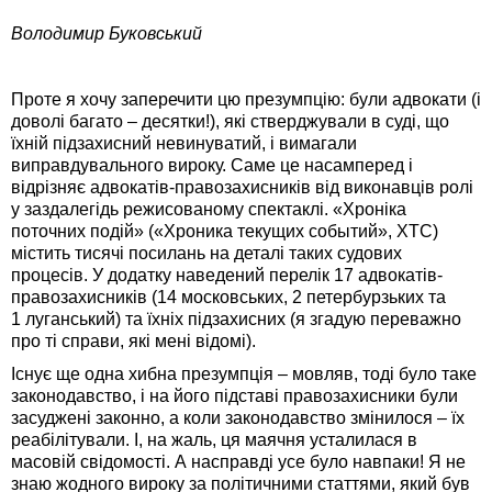
Володимир Буковський
Проте я хочу заперечити цю презумпцію: були адвокати (і
доволі багато – десятки!), які стверджували в суді, що
їхній підзахисний невинуватий, і вимагали
виправдувального вироку. Саме це насамперед і
відрізняє адвокатів-правозахисників від виконавців ролі
у заздалегідь режисованому спектаклі. «Хроніка
поточних подій» («Хроника текущих событий», ХТС)
містить тисячі посилань на деталі таких судових
процесів. У додатку наведений перелік 17 адвокатів-
правозахисників (14 московських, 2 петербурзьких та
1 луганський) та їхніх підзахисних (я згадую переважно
про ті справи, які мені відомі).
Існує ще одна хибна презумпція – мовляв, тоді було таке
законодавство, і на його підставі правозахисники були
засуджені законно, а коли законодавство змінилося – їх
реабілітували. І, на жаль, ця маячня усталилася в
масовій свідомості. А насправді усе було навпаки! Я не
знаю жодного вироку за політичними статтями, який був