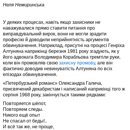
Неля Немиринська
У деяких процесах, навіть якщо захисники не
наважувалися прямо ставити питання про
виправдувальний вирок, вони не могли зрадити
професію й доводили неприйнятність аргументів
обвинувачення. Наприклад, присутні на процесі Генріха
Алтуняна наприкінці березня 1981 року згадують, як у
його адвоката Володимира Корабльова тремтіли руки,
коли він промовляв свою
захисну промову
, але він
фактично доводив невинуватість Алтуняна по всіх
епізодах обвинувачення.
«Петербурзький романс» Олександра Галича,
присвячений декабристам і написаний наприкінці того ж
серпня 1968 року, закінчується такими рядками:
Повторяется шёпот,
Повторяем следы.
Никого ещё опыт
Не спасал от беды!..
И всё так же, не проще,