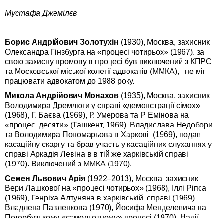
Мустафа Джемілєв
Борис Андрійович Золотухін
(1930), Москва, захисник
Олександра Гінзбурга на «процесі чотирьох» (1967), за
свою захисну промову в процесі був виключений з КПРС
та Московської міської колегії адвокатів (ММКА), і не міг
працювати адвокатом до 1988 року.
Микола Андрійович Монахов
(1935), Москва, захисник
Володимира Дремлюги у справі «демонстрації сімох»
(1968), Г. Баєва (1969), Р. Умерова та Р. Емінова на
«процесі десяти» (Ташкент, 1969), Владислава Недобори
та Володимира Пономарьова в Харкові (1969), подав
касаційну скаргу та брав участь у касаційних слуханнях у
справі Аркадія Левіна в в тій же харківській справі
(1970). Виключений з ММКА (1970).
Семен Львович Арія
(1922–2013), Москва, захисник
Вери Лашкової на «процесі чотирьох» (1968), Іллі Ріпса
(1969), Генріха Алтуняна в харківській справі (1969),
Владлена Павленкова (1970), Йосифа Менделевича на
Петербузькому «самольотному» процесі (1970), Надії