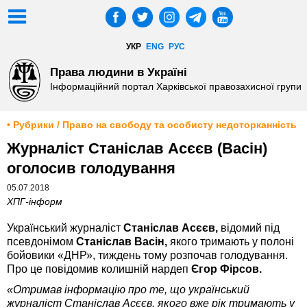
УКР
ENG
РУС
Права людини в Україні
Інформаційний портал Харківської правозахисної групи
• Рубрики / Право на свободу та особисту недоторканність
Журналіст Станіслав Асєєв (Васін)
оголосив голодування
05.07.2018
ХПГ-інформ
Український журналіст
Станіслав Асєєв,
відомий під
псевдонімом
Станіслав Васін,
якого тримають у полоні
бойовики «ДНР», тиждень тому розпочав голодування.
Про це повідомив колишній нардеп
Єгор Фірсов.
«Отримав інформацію про те, що український
журналіст Станіслав Асєєв, якого вже рік тримають у