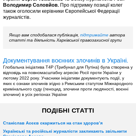
Володимир Соловйов.
Про підтримку позиції колег
також оголосили керівники Європейської Федерації
журналістів.
Якщо вам сподобалася публікація,
підтримайте
автора
статті та діяльність Харківської правозахисної групи
Документування воєнних злочинів в Україні.
Глобальна ініціатива T4P (Трибунал для Путіна) була створена у
відповідь на повномасштабну агресію Росії проти України у
лютому 2022 року. Учасники ініціативи документують події, у
яких є ознаки злочинів згідно з Римським статутом Міжнародного
кримінального суду (геноцид, злочини проти людяності, воєнні
злочини) в усіх регіонах України
ПОДІБНІ СТАТТІ
Станіслав Асєєв скаржиться на стан здоров’я
Українські та російські журналісти закликають звільнити