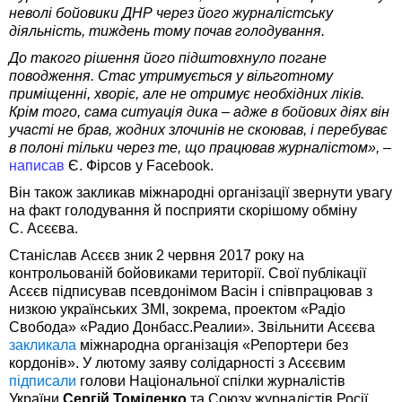
неволі бойовики ДНР через його журналістську
діяльність, тиждень тому почав голодування.
До такого рішення його підштовхнуло погане
поводження. Стас утримується у вільготному
приміщенні, хворіє, але не отримує необхідних ліків.
Крім того, сама ситуація дика – адже в бойових діях він
участі не брав, жодних злочинів не скоював, і перебуває
в полоні тільки через те, що працював журналістом», –
написав
Є. Фірсов у Facebook.
Він також закликав міжнародні організації звернути увагу
на факт голодування й посприяти скорішому обміну
С. Асєєва.
Станіслав Асєєв зник 2 червня 2017 року на
контрольованій бойовиками території. Свої публікації
Асєєв підписував псевдонімом Васін і співпрацював з
низкою українських ЗМІ, зокрема, проектом «Радіо
Свобода» «Радио Донбасс.Реалии». Звільнити Асєєва
закликала
міжнародна організація «Репортери без
кордонів». У лютому заяву солідарності з Асєєвим
підписали
голови Національної спілки журналістів
України
Сергій Томіленко
та Союзу журналістів Росії