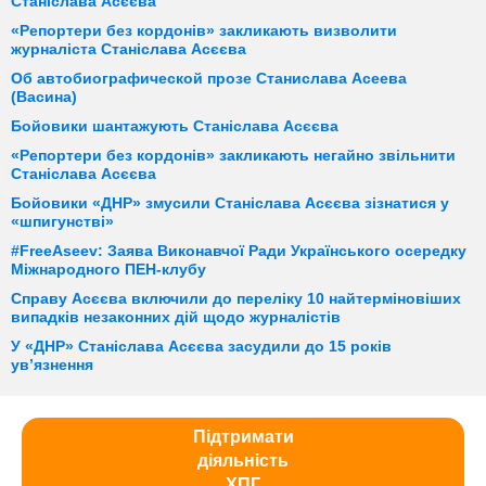
Станіслава Асєєва
«Репортери без кордонів» закликають визволити
журналіста Станіслава Асєєва
Об автобиографической прозе Станислава Асеева
(Васина)
Бойовики шантажують Станіслава Асєєва
«Репортери без кордонів» закликають негайно звільнити
Станіслава Асєєва
Бойовики «ДНР» змусили Станіслава Асєєва зізнатися у
«шпигунстві»
#FreeAseev: Заява Виконавчої Ради Українського осередку
Міжнародного ПЕН-клубу
Справу Асєєва включили до переліку 10 найтерміновіших
випадків незаконних дій щодо журналістів
У «ДНР» Станіслава Асєєва засудили до 15 років
ув’язнення
Підтримати
діяльність
ХПГ