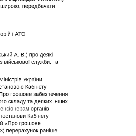
 широко, передбачати
орій і АТО
ький А. В.) про деякі
з військової служби, та
Міністрів України
остановою Кабінету
 «Про грошове забезпечення
ого складу та деяких інших
пенсіонерам органів
 постанови Кабінету
988 «Про грошове
 3) перерахунок раніше