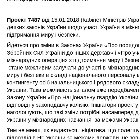
Проект 7487
від 15.01.2018 (Кабінет Міністрів Укр
деяких законів України щодо участі України в між
підтримання миру і безпеки.
Йдеться про зміни в Законах України «Про порядо
Збройних Сил України до інших держав» і «Про уч
міжнародних операціях з підтримання миру і безпе
стане можливим залучати до участі в міжнародних
миру і безпеки в складі національного персоналу 
контингенту осіб начальницького і рядового склад
України. Така можливість загалом вже передбачена
Закону України «Про Національну гвардію України»
відповідну законодавчу колізію. Ініціатори проект
наголошують, що такі зміни потрібні насамперед д
України у міжнародних навчання за межами Украї
Тим не менш, як видається, ініціатива, що полегш
підрозділів НГ України за межами держави, не зов