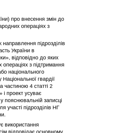
аїни) про внесення змін до
народних операціях з
к направлення підрозділів
асть України в
ки», відповідно до яких
 операціях з підтримання
або національного
у Національної гвардії
 частиною 4 статті 2
 і проект усуває
у у пояснювальній записці
ля участі підрозділів НГ
ни.
ує використання
сім відповідає основному