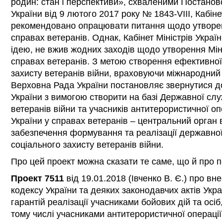
родин: стан і перспективи», схваленими Постано
України від 9 лютого 2017 року № 1843-VIII, Кабіне
рекомендовано опрацювати питання щодо утворенн
справах ветеранів. Однак, Кабінет Міністрів Украї
ідею, не вжив жодних заходів щодо утворення Мін
справах ветеранів. З метою створення ефективної
захисту ветеранів війни, враховуючи міжнародний 
Верховна Рада України постановляє звернутися до
України з вимогою створити на базі Державної слу
ветеранів війни та учасників антитерористичної оп
України у справах ветеранів – центральний орган
забезпечення формування та реалізації державної
соціального захисту ветеранів війни.
Про цей проект можна сказати те саме, що й про 
Проект 7511
від 19.01.2018 (Івченко В. Є.) про в
кодексу України та деяких законодавчих актів Укр
гарантій реалізації учасниками бойових дій та осіб
тому числі учасниками антитерористичної операції,