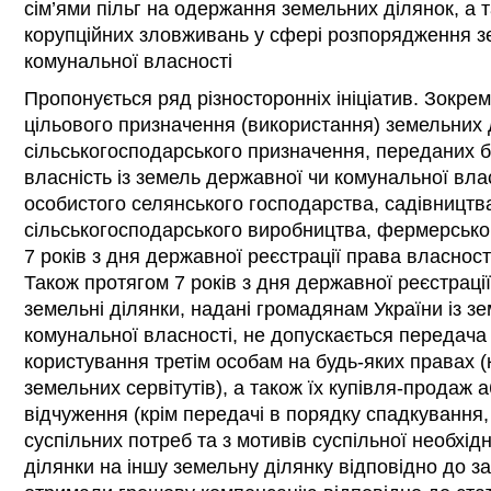
сім’ями пільг на одержання земельних ділянок, а
корупційних зловживань у сфері розпорядження 
комунальної власності
Пропонується ряд різносторонніх ініціатив. Зокрем
цільового призначення (використання) земельних 
сільськогосподарського призначення, переданих 
власність із земель державної чи комунальної вл
особистого селянського господарства, садівництв
сільськогосподарського виробництва, фермерсько
7 років з дня державної реєстрації права власност
Також протягом 7 років з дня державної реєстраці
земельні ділянки, надані громадянам України із з
комунальної власності, не допускається передача
користування третім особам на будь-яких правах 
земельних сервітутів), а також їх купівля-продаж
відчуження (крім передачі в порядку спадкування
суспільних потреб та з мотивів суспільної необхідн
ділянки на іншу земельну ділянку відповідно до за