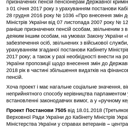
призначених пенсій пенсіонерам Державної кримі
з 01 січня 2017 року з урахуванням постанови Кабін
28 грудня 2016 року № 1036 «Про внесення змін д
Міністрів України від 07 листопада 2007 року № 1
раніше призначених пенсій особам, звільненим з в
деяким іншим особам, на умовах Закону України «
забезпечення осіб, звільнених з військової служби,
урахуванням згаданої постанови Кабінету Міністрі
2017 року; а також у разі необхідності внести на 
України пропозиції щодо внесення змін до Держав
2018 рік в частині збільшення видатків на фінанс
пенсій.
Хоча проект і має нагальне соціальне значення, в
неприйнятного способу керівництва парламентом 
встановленні законодавчих вимог, а у «ручному ке
Проект Постанови 7505
від 18.01.2018 (Третьяко
Верховної Ради України до Кабінету Міністрів Укр
Міністерства України у справах ветеранів
–
центра