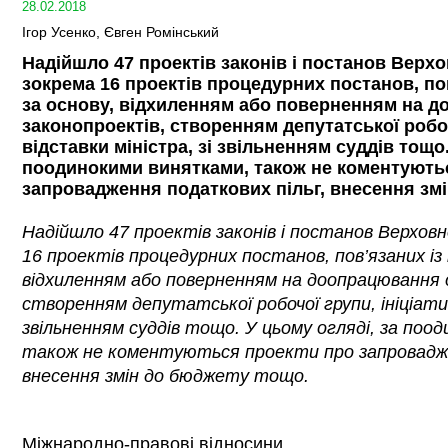
28.02.2018
Ігор Усенко, Євген Ромінський
Надійшло 47 проектів законів і постанов Верхо
зокрема 16 проектів процедурних постанов, по
за основу, відхиленням або поверненням на 
законопроектів, створенням депутатської робоч
відставки міністра, зі звільненням суддів тощо.
поодинокими винятками, також не коментують
запровадження податкових пільг, внесення зм
Надійшло 47 проектів законів і постанов Верховн
16 проектів процедурних постанов, пов’язаних із
відхиленням або поверненням на доопрацювання 
створенням депутатської робочої групи, ініціати
звільненням суддів тощо. У цьому огляді, за поо
також не коментуються проекти про запровадже
внесення змін до бюджету тощо.
Міжнародно-правові відносини