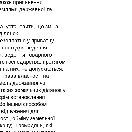
 також припинення
землями державної та
а, установити, що зміна
ділянок
безоплатно у приватну
асності для ведення
а, ведення товарного
го господарства, протягом
і на них, не допускається.
ї права власності на
емель державної чи
 таких земельних ділянок у
(крім встановлення
 або іншим способом
, відчуження для
ості, обміну земельної
кону). Громадяни, які