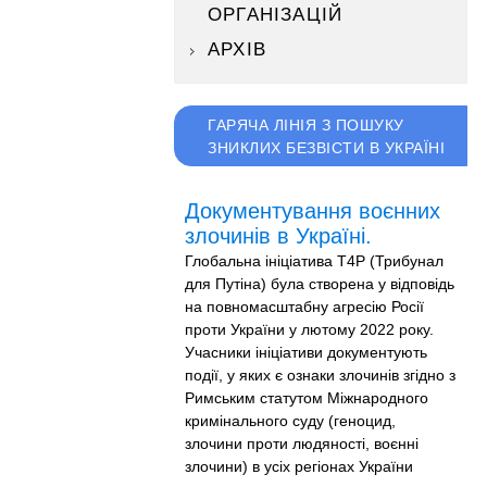
ОРГАНІЗАЦІЙ
АРХІВ
ГАРЯЧА ЛІНІЯ З ПОШУКУ
ЗНИКЛИХ БЕЗВІСТИ В УКРАЇНІ
Документування воєнних
злочинів в Україні.
Глобальна ініціатива T4P (Трибунал
для Путіна) була створена у відповідь
на повномасштабну агресію Росії
проти України у лютому 2022 року.
Учасники ініціативи документують
події, у яких є ознаки злочинів згідно з
Римським статутом Міжнародного
кримінального суду (геноцид,
злочини проти людяності, воєнні
злочини) в усіх регіонах України