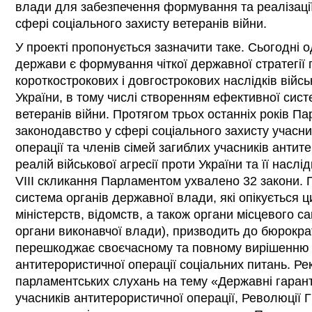
влади для забезпечення формування та реалізації
сфері соціального захисту ветеранів війни.
У проекті пропонується зазначити таке. Сьогодні 
держави є формування чіткої державної стратегії
короткострокових і довгострокових наслідків військ
України, в тому числі створенням ефективної сист
ветеранів війни. Протягом трьох останніх років П
законодавство у сфері соціального захисту учасни
операції та членів сімей загиблих учасників антит
реалій військової агресії проти України та її наслі
VIII скликання Парламентом ухвалено 32 закони. 
система органів державної влади, які опікується 
міністерств, відомств, а також органи місцевого с
органи виконавчої влади), призводить до бюрокра
перешкоджає своєчасному та повному вирішенню 
антитерористичної операції соціальних питань. Р
парламентських слухань на тему «Державні гаранті
учасників антитерористичної операції, Революції Гі