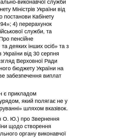
нально-виконавчої служби
ету Міністрів України від
о постанови Кабінету
294»; 4) перерахунок
ійськової служби, та
Про пенсійне
 та деяких інших осіб» та з
в України від 30 серпня
розгляд Верховної Ради
ного бюджету України на
ове забезпечення виплат
ін є прикладом
урядом, який полягає не у
руванні» шляхом вказівок.
в О. Ю.) про Звернення
аїни щодо створення
льного органу виконавчої