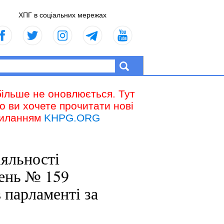
ХПГ в соціальних мережах
більше не оновлюється. Тут
що ви хочете прочитати нові
осиланням
KHPG.ORG
іяльності
тень № 159
 парламенті за