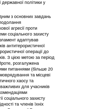
 державної політики у
одним з основних завдань
 подолання
ової агресії проти
еми соціального захисту
арламент адаптував
ків антитерористичної
ерористичної операції до
дків. З цією метою за період
Проте, розгалужена
цими питаннями (більше 20
амоврядування та місцеві
тичного хаосу та
важливих для учасників
екомендаціями
ї соціального захисту
дності та членів їхніх