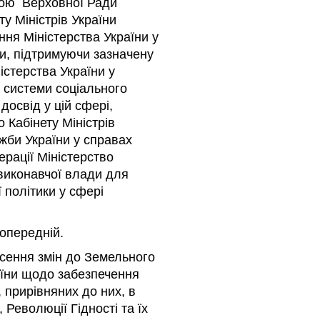
вою Верховної Ради
ту Міністрів України
я Міністерства України у
ни, підтримуючи зазначену
істерства України у
 системи соціального
досвід у цій сфері,
 Кабінету Міністрів
жби України у справах
ерації Міністерство
 виконавчої влади для
 політики у сфері
попередній.
несення змін до Земельного
аїни щодо забезпечення
, прирівняних до них, в
 Революції Гідності та їх