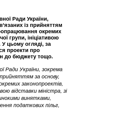
вної Ради України,
в’язаних із прийняттям
доопрацювання окремих
ої групи, ініціативою
 У цьому огляді, за
ся проекти про
ін до бюджету тощо.
ої Ради України, зокрема
 прийняттям за основу,
окремих законопроектів,
вою відставки міністра, зі
динокими винятками,
ння податкових пільг,