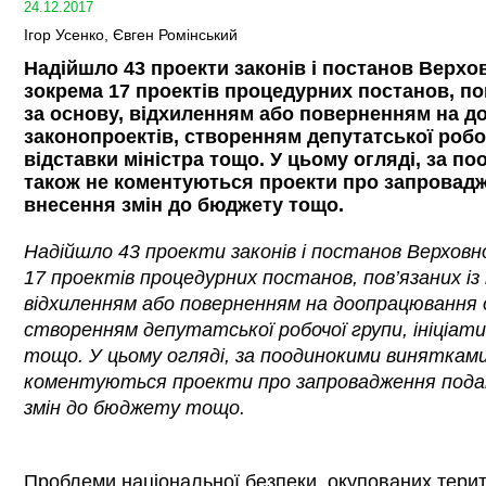
24.12.2017
Ігор Усенко, Євген Ромінський
Надійшло 43 проекти законів і постанов Верхов
зокрема 17 проектів процедурних постанов, по
за основу, відхиленням або поверненням на 
законопроектів, створенням депутатської робоч
відставки міністра тощо. У цьому огляді, за п
також не коментуються проекти про запровадж
внесення змін до бюджету тощо.
Надійшло 43 проекти законів і постанов Верховно
17 проектів процедурних постанов, пов’язаних із
відхиленням або поверненням на доопрацювання 
створенням депутатської робочої групи, ініціат
тощо. У цьому огляді, за поодинокими виняткам
коментуються проекти про запровадження подат
змін до бюджету тощо.
Проблеми національної безпеки, окупованих терит