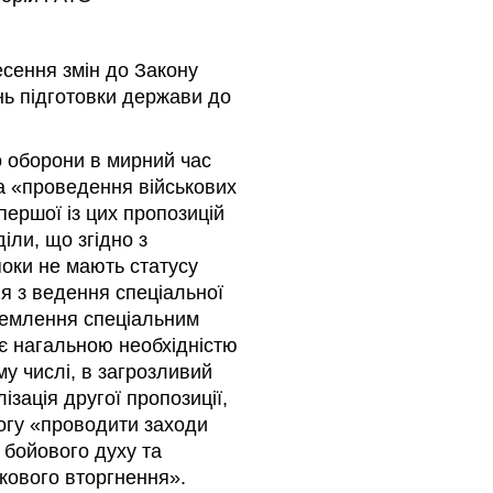
есення змін до Закону
нь підготовки держави до
о оборони в мирний час
та «проведення військових
ершої із цих пропозицій
іли, що згідно з
поки не мають статусу
я з ведення спеціальної
ремлення спеціальним
 є нагальною необхідністю
му числі, в загрозливий
зація другої пропозиції,
могу «проводити заходи
 бойового духу та
ькового вторгнення».