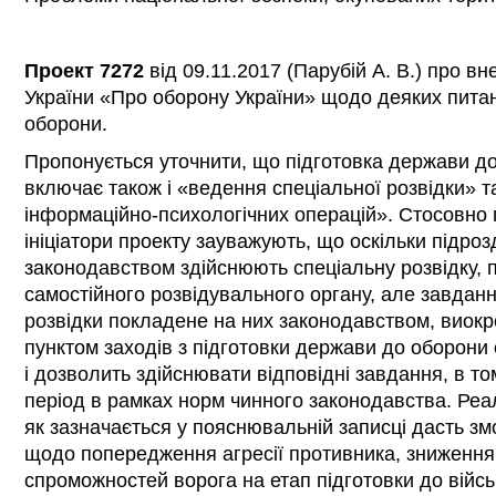
Проект 7272
від 09.11.2017 (Парубій А. В.) про вн
України «Про оборону України» щодо деяких пита
оборони.
Пропонується уточнити, що підготовка держави д
включає також і «ведення спеціальної розвідки» 
інформаційно-психологічних операцій». Стосовно п
ініціатори проекту зауважують, що оскільки підрозд
законодавством здійснюють спеціальну розвідку, 
самостійного розвідувального органу, але завданн
розвідки покладене на них законодавством, виок
пунктом заходів з підготовки держави до оборони
і дозволить здійснювати відповідні завдання, в то
період в рамках норм чинного законодавства. Реалі
як зазначається у пояснювальній записці дасть з
щодо попередження агресії противника, зниження
спроможностей ворога на етап підготовки до війс