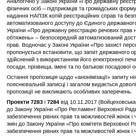
Аналогічно у Законі України «Про державну реєст
фізичних осіб – підприємців та громадських форм
надання НАПЗК копій реєстраційних справ та без
автоматизованого доступу до Єдиного державного 
України «Про державну реєстрацію речових прав н
обтяжень» – безпосередній автоматизований дост
прав. Водночас у Законі України «Про захист пер
пропонується встановити, що запит державного о
здійснений з використанням його електронної печ
посади, прізвища, імені та по батькові посадової о
Остання пропозиція щодо «анонімізації» запиту ні
пояснювальній записці і загалом видається доволі
пропозиції не викликають особливих заперечень.
Проекти 7283
і
7284
від 10.11.2017 (Войцеховська
до Закону України «Про Регламент Верховної Рад
забезпечення рівних прав та можливостей жінок і 
змін до Закону України «Про комітети Верховної 
забезпечення рівних прав та можливостей жінок і ч