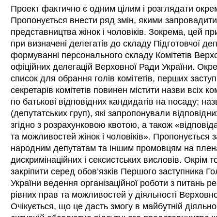
Проект фактично є одним цілим і розглядати окрем
Пропонується внести ряд змін, якими запровадит
представництва жінок і чоловіків. Зокрема, цей п
при визначені делегатів до складу Підготовчої деп
формуванні персонального складу Комітетів Верхо
офіційних делегацій Верховної Ради України. Окр
список для обрання голів комітетів, перших заступн
секретарів комітетів повинен містити назви всіх ком
по батькові відповідних кандидатів на посаду; на
(депутатських груп), які запропонували відповідн
згідно з розрахунковою квотою, а також «відповід
та можливостей жінок і чоловіків». Пропонується
народним депутатам та іншим промовцям на плен
дискримінаційних і сексистських висловів. Окрім 
закріпити серед обов’язків Першого заступника Г
України ведення організаційної роботи з питань ре
рівних прав та можливостей у діяльності Верховно
Очікується, що це дасть змогу в майбутній діяльн