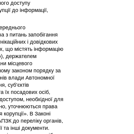
ного доступу
пції до інформації,
ереднього
а з питань запобігання
нікаційних і довідкових
их, що містять інформацію
ю), держателем
ани місцевого
ому законом порядку за
анів влади Автономної
я, суб’єктів
 їх посадових осіб,
доступом, необхідної для
дно, уточнюються права
 корупції». В Законі
ПЗК до переліку органів,
ї та інші документи.