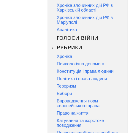
Хроніка злочинних дій РФ в
Харківській області
Хроніка злочинних дій РФ в
Маріуполі
Аналітика
ГОЛОСИ ВІЙНИ
РУБРИКИ
Хроніка
Психологічна допомога
Конституція і права людини
Політика і права людини
Тероризм
Вибори
Впровадження норм
європейського права
Право на життя
Катування та жорстоке
поводження
Право на свободу та особисту