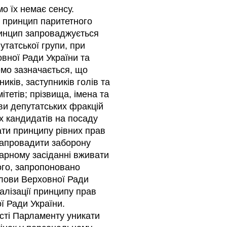
о їх немає сенсу.
и принцип паритетного
ринцип запроваджується
утатської групи, при
вної Ради України та
емо зазначається, що
иків, заступників голів та
ітетів; прізвища, імена та
зви депутатських фракцій
их кандидатів на посаду
ати принципу рівних прав
 запровадити заборону
арному засіданні вживати
того, запропоновано
олови Верховної Ради
алізації принципу прав
ї Ради України.
ості Парламенту уникати