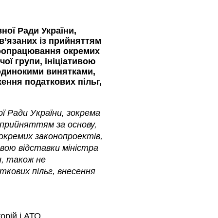
ної Ради України,
в’язаних із прийняттям
доопрацювання окремих
ої групи, ініціативою
оодинокими винятками,
ення податкових пільг,
ї Ради України, зокрема
 прийняттям за основу,
окремих законопроектів,
ивою відставки міністра
и, також не
кових пільг, внесення
орій і АТО