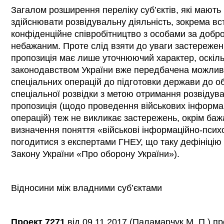
Загалом розширення переліку суб’єктів, які мають
здійснювати розвідувальну діяльність, зокрема в
конфіденційне співробітництво з особами за добр
небажаним. Проте слід взяти до уваги застереже
пропозиція має лише уточнюючий характер, оскіл
законодавством України вже передбачена можлив
спеціальних операцій до підготовки держави до 
спеціальної розвідки з метою отримання розвідува
пропозиція (щодо проведення військових інформа
операцій) теж не викликає застережень, окрім баж
визначення поняття «військові інформаційно-психо
погодитися з експертами ГНЕУ, що таку дефініцію
Закону України «Про оборону України»).
Відносини між владними суб’єктами
Проект 7271
від 09.11.2017 (Паламарчук М. П.) про