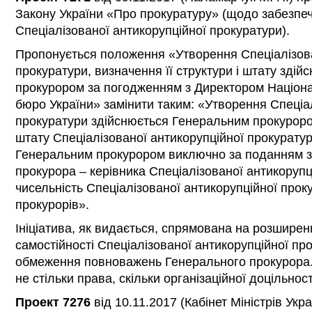
Закону України «Про прокуратуру» (щодо забезпеч
Спеціалізованої антикорупційної прокуратури).
Пропонується положення «Утворення Спеціалізова
прокуратури, визначення її структури і штату зді
прокурором за погодженням з Директором Націона
бюро України» замінити таким: «Утворення Спеціа
прокуратури здійснюється Генеральним прокуроро
штату Спеціалізованої антикорупційної прокурату
Генеральним прокурором виключно за поданням з
прокурора – керівника Спеціалізованої антикоруп
чисельність Спеціалізованої антикорупційної прок
прокурорів».
Ініціатива, як видається, спрямована на розширен
самостійності Спеціалізованої антикорупційної пр
обмеження повноважень Генерального прокурора. 
не стільки права, скільки організаційної доцільності
Проект 7276
від 10.11.2017 (Кабінет Міністрів Укр