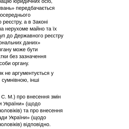
рацію юридичних осіб,
увань» передбачається
посереднього
реєстру, а в Законі
а нерухоме майно та їх
уп до Державного реєстру
сональних даних»
ргану може бути
атки без зазначення
соби органу.
як не аргументується у
 сумнівною, інші
 С. М.) про внесення змін
и України» (щодо
чоловіків) та про внесення
Ради України» (щодо
оловіків) відповідно.