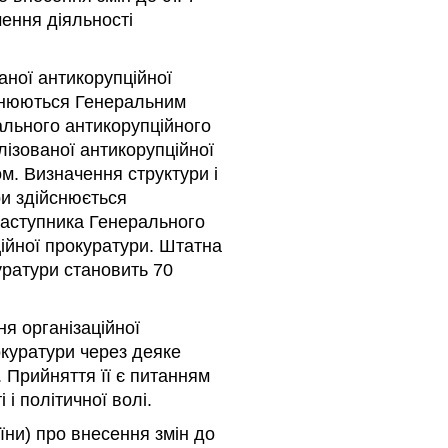
ення діяльності
ної антикорупційної
йснюються Генеральним
льного антикорупційного
лізованої антикорупційної
м. Визначення структури і
ри здійснюється
аступника Генерального
ційної прокуратури. Штатна
уратури становить 70
ня організаційної
окуратури через деяке
Прийняття її є питанням
 і політичної волі.
аїни) про внесення змін до