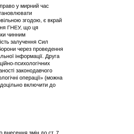
 право у мирний час
становлювати
овільною згодою, є вкрай
ння ГНЕУ, що ця
ьки чинним
ість залучення Сил
оборони через проведення
льної інформації. Друга
ційно-психологічних
аності законодавчого
логічні операції» (можна
 доцільно включити до
 внесення змін до ст. 7