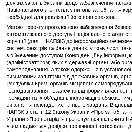
деяких законів України щодо забезпечення належ
Національного агентства з питань запобігання кору
необхідної для реалізації його повноважень.
Метою проекту проголошено забезпечення безпос
автоматизованого доступу Національного агентств
корупції (далі – НАПЗК) до інформаційно-телекому
систем, реєстрів та банків даних, у тому числі так
з обмеженим доступом (конфіденційну інформаці
(адміністратором) яких є державні органи або орг
самоврядування, а також одержання в установлен
письмовими запитами від державних органів, орг
Республіки Крим, органів місцевого самоврядуванн
господарювання незалежно від форми власності та
громадян та їх об’єднань інформації з обмеженим 
виконання покладених на нього завдань. Відпові
НАПЗК в статті 12 Закону України «Про запобігання
України «Про нотаріат» пропонується включити НА
яким надаються довідки про вчинені нотаріальні ді