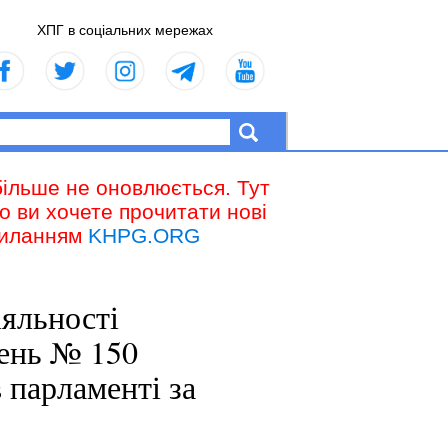
ХПГ в соціальних мережах
більше не оновлюється. Тут
що ви хочете прочитати нові
осиланням
KHPG.ORG
іяльності
тень № 150
 парламенті за