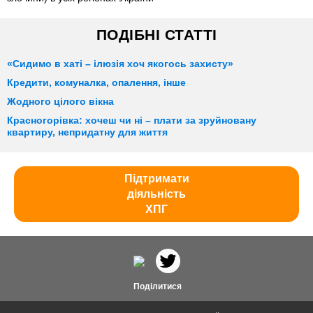
ПОДІБНІ СТАТТІ
«Сидимо в хаті – ілюзія хоч якогось захисту»
Кредити, комуналка, опалення, інше
Жодного цілого вікна
Красногорівка: хочеш чи ні – плати за зруйновану
квартиру, непридатну для життя
Підтримати
діяльність
ХПГ
Поділитися