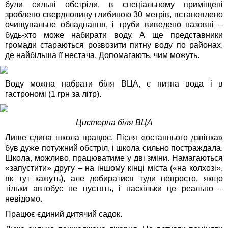
були сильні обстріли, в спеціальному приміщені
зроблено свердловину глибиною 30 метрів, встановлено
очищувальне обладнання, і труби виведено назовні –
будь-хто може набирати воду. А ще представники
громади стараються розвозити питну воду по районах,
де найбільша її нестача. Допомагають, чим можуть.
Воду можна набрати біля ВЦА, є питна вода і в
гастрономі (1 грн за літр).
Цистерна біля ВЦА
Лише єдина школа працює. Після «останнього дзвінка»
був дуже потужний обстріл, і школа сильно постраждала.
Школа, можливо, працюватиме у дві зміни. Намагаються
«запустити» другу – на іншому кінці міста («на колхозі»,
як тут кажуть), але добиратися туди непросто, якщо
тільки автобус не пустять, і наскільки це реально –
невідомо.
Працює єдиний дитячий садок.