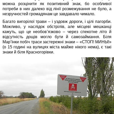
можна розцінити як позитивний знак, бо особливої
потреби в них далеко від лінії розмежування не було, а
незручностей громадянам це завдавало чимало.
Багато вигорілої трави – і уздовж дороги, і цілі пагорби.
Можливо, у наслідок обстрілів, але місцеві мешканці
кажуть, що це необов’язково – через спекотне літо й
відсутність дощів могло бути й самозаймання. Біля
Мар’їнки побіч траси застережні знаки – «СТОП! МИНЫ!»
(о 15 годині на вулицях міста майже нікого нема), є такі
знаки й біля Красногорівки.