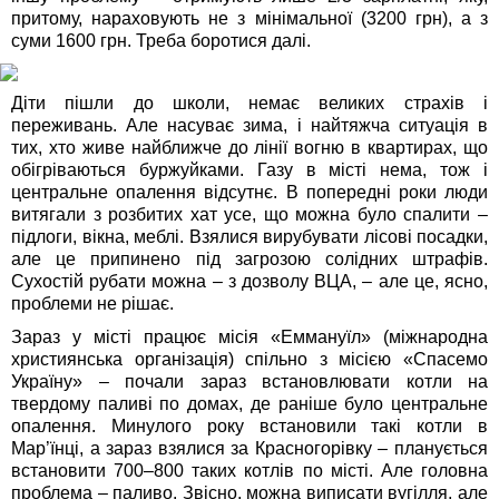
притому, нараховують не з мінімальної (3200 грн), а з
суми 1600 грн. Треба боротися далі.
Діти пішли до школи, немає великих страхів і
переживань. Але насуває зима, і найтяжча ситуація в
тих, хто живе найближче до лінії вогню в квартирах, що
обігріваються буржуйками. Газу в місті нема, тож і
центральне опалення відсутнє. В попередні роки люди
витягали з розбитих хат усе, що можна було спалити –
підлоги, вікна, меблі. Взялися вирубувати лісові посадки,
але це припинено під загрозою солідних штрафів.
Сухостій рубати можна – з дозволу ВЦА, – але це, ясно,
проблеми не рішає.
Зараз у місті працює місія «Еммануїл» (міжнародна
християнська організація) спільно з місією «Спасемо
Україну» – почали зараз встановлювати котли на
твердому паливі по домах, де раніше було центральне
опалення. Минулого року встановили такі котли в
Мар’їнці, а зараз взялися за Красногорівку – планується
встановити 700–800 таких котлів по місті. Але головна
проблема – паливо. Звісно, можна виписати вугілля, але