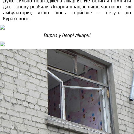
Дуже сильно пошкоджена лікарня. Не встигли поміняти
дах – знову розбили. Лікарня працює лише частково – як
амбулаторія, якщо щось серйозне – везуть до
Курахового.
Вирва у дворі лікарні