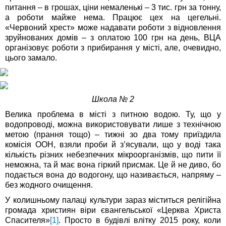
питання – в грошах, ціни немаленькі – 3 тис. грн за тонну,
а роботи майже нема. Працює цех на цегельні.
«Червоний хрест» може надавати роботи з відновлення
зруйнованих домів – з оплатою 100 грн на день, ВЦА
організовує роботи з прибирання у місті, але, очевидно,
цього замало.
Школа № 2
Велика проблема в місті з питною водою. Ту, що у
водопроводі, можна використовувати лише з технічною
метою (прання тощо) – тижні зо два тому приїздила
комісія ООН, взяли проби й з’ясували, що у воді така
кількість різних небезпечних мікроорганізмів, що пити її
неможна, та й має вона гіркий присмак. Це й не диво, бо
подається вона до водогону, що називається, напряму –
без жодного очищення.
У колишньому палаці культури зараз міститься релігійна
громада християн віри євангельської «Церква Христа
Спасителя»
[1]
. Просто в будівлі влітку 2015 року, коли