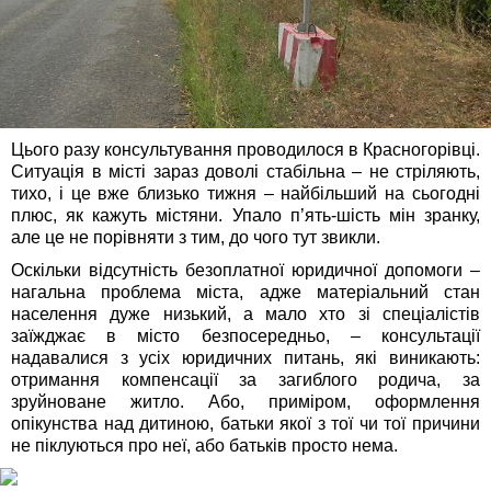
Цього разу консультування проводилося в Красногорівці.
Ситуація в місті зараз доволі стабільна – не стріляють,
тихо, і це вже близько тижня – найбільший на сьогодні
плюс, як кажуть містяни. Упало п’ять-шість мін зранку,
але це не порівняти з тим, до чого тут звикли.
Оскільки відсутність безоплатної юридичної допомоги –
нагальна проблема міста, адже матеріальний стан
населення дуже низький, а мало хто зі спеціалістів
заїжджає в місто безпосередньо, – консультації
надавалися з усіх юридичних питань, які виникають:
отримання компенсації за загиблого родича, за
зруйноване житло. Або, приміром, оформлення
опікунства над дитиною, батьки якої з тої чи тої причини
не піклуються про неї, або батьків просто нема.