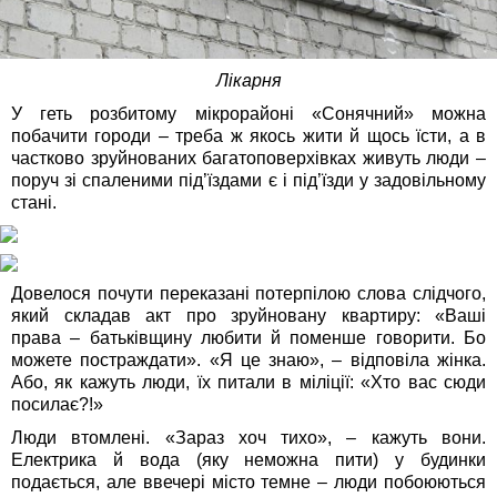
Лікарня
У геть розбитому мікрорайоні «Сонячний» можна
побачити городи – треба ж якось жити й щось їсти, а в
частково зруйнованих багатоповерхівках живуть люди –
поруч зі спаленими під’їздами є і під’їзди у задовільному
стані.
Довелося почути переказані потерпілою слова слідчого,
який складав акт про зруйновану квартиру: «Ваші
права – батьківщину любити й поменше говорити. Бо
можете постраждати». «Я це знаю», – відповіла жінка.
Або, як кажуть люди, їх питали в міліції: «Хто вас сюди
посилає?!»
Люди втомлені. «Зараз хоч тихо», – кажуть вони.
Електрика й вода (яку неможна пити) у будинки
подається, але ввечері місто темне – люди побоюються