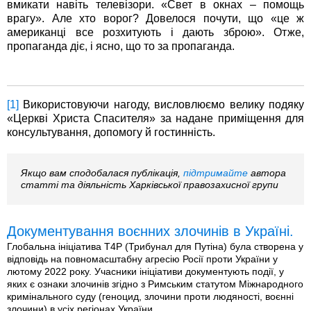
вмикати навіть телевізори. «Свет в окнах – помощь
врагу». Але хто ворог? Довелося почути, що «це ж
американці все розхитують і дають зброю». Отже,
пропаганда діє, і ясно, що то за пропаганда.
[1]
Використовуючи нагоду, висловлюємо велику подяку
«Церкві Христа Спасителя» за надане приміщення для
консультування, допомогу й гостинність.
Якщо вам сподобалася публікація,
підтримайте
автора
статті та діяльність Харківської правозахисної групи
Документування воєнних злочинів в Україні.
Глобальна ініціатива T4P (Трибунал для Путіна) була створена у
відповідь на повномасштабну агресію Росії проти України у
лютому 2022 року. Учасники ініціативи документують події, у
яких є ознаки злочинів згідно з Римським статутом Міжнародного
кримінального суду (геноцид, злочини проти людяності, воєнні
злочини) в усіх регіонах України