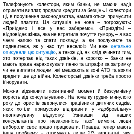
Телефонують колектори, яким банки, не маючи надії
отримати виплат, продали кредити за безцінь. І колектори
ці, в порушення законодавства, намагаються примусити
людей платити. Ця ситуація не нова – погрожують:
«Приїдемо і все у вас заберемо». «Приїздіть! –
відповідає жінка, яка не втратила почуття гумору, – я вас
чаєм напою та спати покладу, а ви послухаєте та
подивитеся, як у нас тут весело!» Ми вже
детально
описували цю ситуацію
, а також дії, які слід вчиняти тим,
хто потерпає від таких дзвінків, а коротко – банки не
мають права нараховувати пеню та штрафи за затримку
чи не виплати людям, які мешкають в зоні АТО та взяли
кредити ще до війни. Колекторські дзвінки треба просто
іґнорувати.
Можна відзначити позитивний момент й безсумнівну
користь від консультування. На початку грудня минулого
року до юристів звернулися працівники дитячих садків,
яких хотіли примусово відправити у «добровільну»
неоплачувану відпустку. Узнавши від наших
консультантів про незаконність такої вимоги, люди
вибороли своє право працювати. Правда, тепер мають
іншу проблему – отримують лише 2/3 зарплатні, яку,