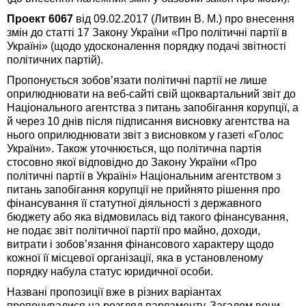
Проект 6067
від 09.02.2017 (Литвин В. М.) про внесення
змін до статті 17 Закону України «Про політичні партії в
Україні» (щодо удосконалення порядку подачі звітності
політичних партій).
Пропонується зобов’язати політичні партії не лише
оприлюднювати на веб-сайті свій щоквартальний звіт до
Національного агентства з питань запобігання корупції, а
й через 10 днів після підписання висновку агентства на
нього оприлюднювати звіт з висновком у газеті «Голос
України». Також уточнюється, що політична партія
стосовно якої відповідно до Закону України «Про
політичні партії в Україні» Національним агентством з
питань запобігання корупції не прийнято рішення про
фінансування її статутної діяльності з державного
бюджету або яка відмовилась від такого фінансування,
не подає звіт політичної партії про майно, доходи,
витрати і зобов’язання фінансового характеру щодо
кожної її місцевої організації, яка в установленому
порядку набула статус юридичної особи.
Названі пропозиції вже в різних варіантах
пропонувалися на розгляд парламенту. Загалом вони