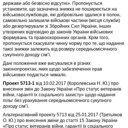
держави або безвісно відсутні». Пропонується
установити, що зазначена знижка не поширюється на
військовослужбовців, які добровільно здалися в полон,
самовільно залишили військові частини (місця служби)
або дезертирували зі Збройних Сил України, інших
утворених відповідно до законів України військових
формувань та правоохоронних органів. Крім того,
пропонується скасувати чинну норму про те, що надання
такої знижки залежить від розміру середньомісячного
сукупного доходу сім’ї.
Дані положення вже висувалися в різних
законопроектах, яких щодо забезпечення прав
військових подається чимало.
Проект 5713-1
від 10.02.2017 (Королевська Н. Ю.) про
внесення змін до Закону України «Про статус ветеранів
війни, гарантії їх соціального захисту» щодо надання
пільг без урахування середньомісячного сукупного
доходу сім’ї.
Альтернативний проекту 5713 від 25.01.2017 (Третьяков
О. Ю.) про внесення зміни до статті 15 Закону України
«Про статус ветеранів війни, гарантії їх соціального