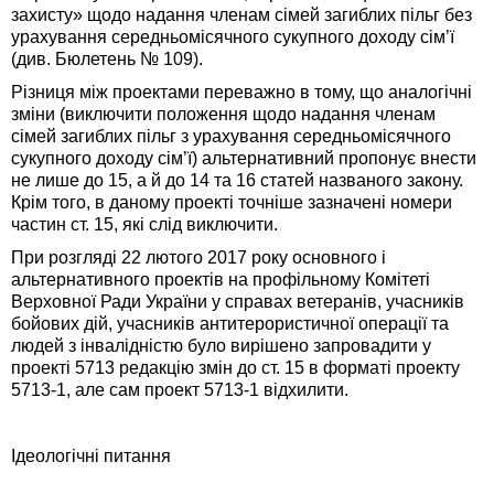
захисту» щодо надання членам сімей загиблих пільг без
урахування середньомісячного сукупного доходу сім’ї
(див. Бюлетень № 109).
Різниця між проектами переважно в тому, що аналогічні
зміни (виключити положення щодо надання членам
сімей загиблих пільг з урахування середньомісячного
сукупного доходу сім’ї) альтернативний пропонує внести
не лише до 15, а й до 14 та 16 статей названого закону.
Крім того, в даному проекті точніше зазначені номери
частин ст. 15, які слід виключити.
При розгляді 22 лютого 2017 року основного і
альтернативного проектів на профільному Комітеті
Верховної Ради України у справах ветеранів, учасників
бойових дій, учасників антитерористичної операції та
людей з інвалідністю було вирішено запровадити у
проекті 5713 редакцію змін до ст. 15 в форматі проекту
5713-1, але сам проект 5713-1 відхилити.
Ідеологічні питання