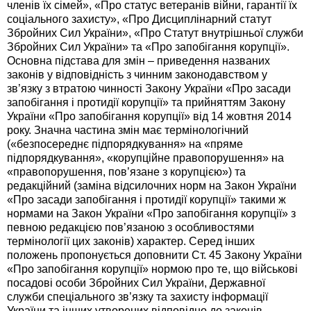
членів їх сімей», «Про статус ветеранів війни, гарантії їх
соціального захисту», «Про Дисциплінарний статут
Збройних Сил України», «Про Статут внутрішньої служби
Збройних Сил України» та «Про запобігання корупції».
Основна підстава для змін – приведення названих
законів у відповідність з чинним законодавством у
зв’язку з втратою чинності Закону України «Про засади
запобігання і протидії корупції» та прийняттям Закону
України «Про запобігання корупції» від 14 жовтня 2014
року. Значна частина змін має термінологічний
(«безпосереднє підпорядкування» на «пряме
підпорядкування», «корупційне правопорушення» на
«правопорушення, пов’язане з корупцією») та
редакційний (заміна відсилочних норм на Закон України
«Про засади запобігання і протидії корупції» такими ж
нормами на Закон України «Про запобігання корупції» з
певною редакцією пов’язаною з особливостями
термінології цих законів) характер. Серед інших
положень пропонується доповнити Ст. 45 Закону України
«Про запобігання корупції» нормою про те, що військові
посадові особи Збройних Сил України, Державної
служби спеціального зв’язку та захисту інформації
України та інших утворених відповідно до законів