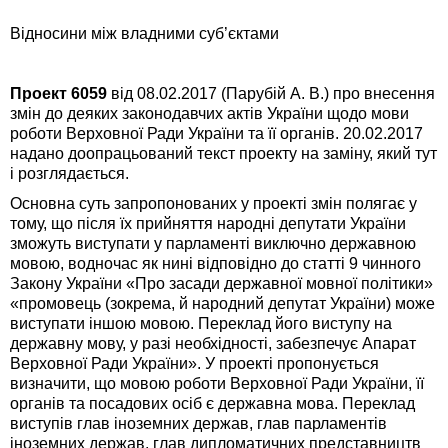
Відносини між владними суб’єктами
Проект 6059
від 08.02.2017 (Парубій А. В.) про внесення
змін до деяких законодавчих актів України щодо мови
роботи Верховної Ради України та її органів. 20.02.2017
надано доопрацьований текст проекту на заміну, який тут
і розглядається.
Основна суть запропонованих у проекті змін полягає у
тому, що після їх прийняття народні депутати України
зможуть виступати у парламенті виключно державною
мовою, водночас як нині відповідно до статті 9 чинного
Закону України «Про засади державної мовної політики»
«промовець (зокрема, й народний депутат України) може
виступати іншою мовою. Переклад його виступу на
державну мову, у разі необхідності, забезпечує Апарат
Верховної Ради України». У проекті пропонується
визначити, що мовою роботи Верховної Ради України, її
органів та посадових осіб є державна мова. Переклад
виступів глав іноземних держав, глав парламентів
іноземних держав, глав дипломатичних представництв