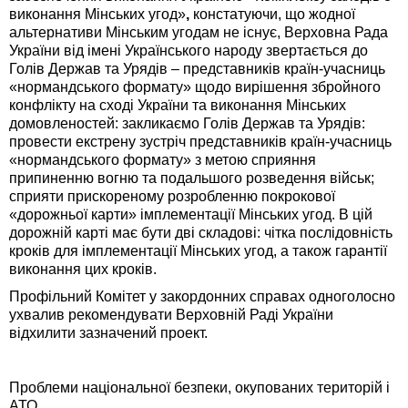
виконання Мінських угод»
,
констатуючи, що жодної
альтернативи Мінським угодам не існує, Верховна Рада
України від імені Українського народу звертається до
Голів Держав та Урядів – представників країн-учасниць
«нормандського формату» щодо вирішення збройного
конфлікту на сході України та виконання Мінських
домовленостей: закликаємо Голів Держав та Урядів:
провести екстрену зустріч представників країн-учасниць
«нормандського формату» з метою сприяння
припиненню вогню та подальшого розведення військ;
сприяти прискореному розробленню покрокової
«дорожньої карти» імплементації Мінських угод. В цій
дорожній карті має бути дві складові: чітка послідовність
кроків для імплементації Мінських угод, а також гарантії
виконання цих кроків.
Профільний Комітет у закордонних справах одноголосно
ухвалив рекомендувати Верховній Раді України
відхилити зазначений проект.
Проблеми національної безпеки, окупованих територій і
АТО