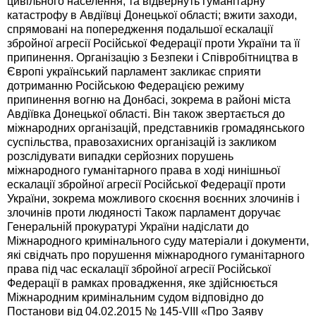
цивільного населення, та відвернуть гуманітарну
катастрофу в Авдіївці Донецької області; вжити заходи,
спрямовані на попередження подальшої ескалації
збройної агресії Російської Федерації проти України та її
припинення. Організацію з Безпеки і Співробітництва в
Європі український парламент закликає сприяти
дотриманню Російською Федерацією режиму
припинення вогню на Донбасі, зокрема в районі міста
Авдіївка Донецької області. Він також звертається до
міжнародних організацій, представників громадянського
суспільства, правозахисних організацій із закликом
розслідувати випадки серйозних порушень
міжнародного гуманітарного права в ході нинішньої
ескалації збройної агресії Російської Федерації проти
України, зокрема можливого скоєння воєнних злочинів і
злочинів проти людяності Також парламент доручає
Генеральній прокуратурі України надіслати до
Міжнародного кримінального суду матеріали і документи,
які свідчать про порушення міжнародного гуманітарного
права під час ескалації збройної агресії Російської
Федерації в рамках провадження, яке здійснюється
Міжнародним кримінальним судом відповідно до
Постанови від 04.02.2015 № 145-VIII «Про Заяву