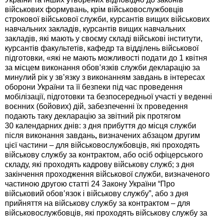
військових формувань, крім військовослужбовців
строкової військової служби, курсантів вищих військових
навчальних закладів, курсантів вищих навчальних
закладів, які мають у своєму складі військові інститути,
курсантів факультетів, кафедр та відділень військової
підготовки, «які не мають можливості подати до 1 квітня
за місцем виконання обов’язків служби декларацію за
минулий рік у зв’язку з виконанням завдань в інтересах
оборони України та її безпеки під час проведення
мобілізації, підготовки та безпосередньої участі у веденні
воєнних (бойових) дій, забезпеченні їх проведення
подають таку декларацію за звітний рік протягом
30 календарних днів: з дня прибуття до місця служби
після виконання завдань
,
визначених абзацом другим
цієї частини – для військовослужбовців, які проходять
військову службу за контрактом, або осіб офіцерського
складу, які проходять кадрову військову служб; з дня
закінчення проходження військової служби, визначеного
частиною другою статті 24 Закону України “Про
військовий обов’язок і військову службу”, або з дня
прийняття на військову службу за контрактом – для
військовослужбовців, які проходять військову службу за