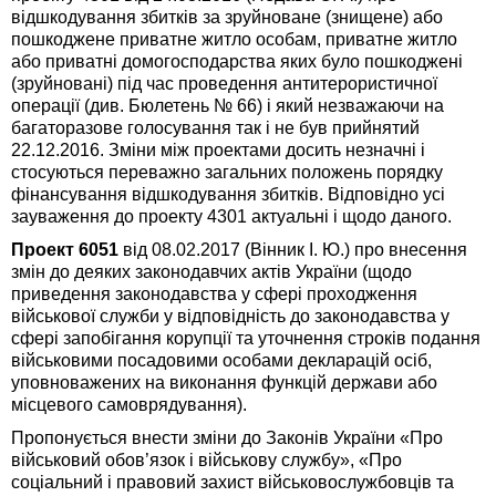
відшкодування збитків за зруйноване (знищене) або
пошкоджене приватне житло особам, приватне житло
або приватні домогосподарства яких було пошкоджені
(зруйновані) під час проведення антитерористичної
операції (див. Бюлетень № 66) і який незважаючи на
багаторазове голосування так і не був прийнятий
22.12.2016. Зміни між проектами досить незначні і
стосуються переважно загальних положень порядку
фінансування відшкодування збитків. Відповідно усі
зауваження до проекту 4301 актуальні і щодо даного.
Проект 6051
від 08.02.2017 (Вінник І. Ю.) про внесення
змін до деяких законодавчих актів України (щодо
приведення законодавства у сфері проходження
військової служби у відповідність до законодавства у
сфері запобігання корупції та уточнення строків подання
військовими посадовими особами декларацій осіб,
уповноважених на виконання функцій держави або
місцевого самоврядування).
Пропонується внести зміни до Законів України «Про
військовий обов’язок і військову службу», «Про
соціальний і правовий захист військовослужбовців та