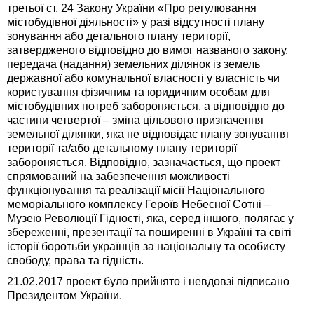
третьої ст. 24 Закону України «Про регулювання
містобудівної діяльності» у разі відсутності плану
зонування або детального плану території,
затвердженого відповідно до вимог названого закону,
передача (надання) земельних ділянок із земель
державної або комунальної власності у власність чи
користування фізичним та юридичним особам для
містобудівних потреб забороняється, а відповідно до
частини четвертої – зміна цільового призначення
земельної ділянки, яка не відповідає плану зонування
території та/або детальному плану території
забороняється. Відповідно, зазначається, що проект
спрямований на забезпечення можливості
функціонування та реалізації місії Національного
меморіального комплексу Героїв Небесної Сотні –
Музею Революції Гідності, яка, серед іншого, полягає у
збереженні, презентації та поширенні в Україні та світі
історії боротьби українців за національну та особисту
свободу, права та гідність.
21.02.2017 проект було прийнято і невдовзі підписано
Президентом України.