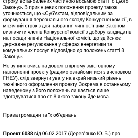
строку, встановлених частиною восьмою статті 8 цього
Закону». В прикінцевих положення проекту також
уточнюється, що «Суб’єктам, відповідальним за
формування персонального складу Конкурсної комісії, в
місячний строк з дня набрання чинності цим Законом
визначити членів Конкурсної комісії з добору кандидатів
на посади членів Національної комісії, що здійснює
державне регулювання у сферах енергетики та
комунальних послуг, відповідно до положень статті 8
Закону».
Не зупиняючись на доволі спірному змістовному
наповненні проекту (радимо ознайомитися з висновком
ГНЕУ), слід звернути увагу на вкрай низький рівень
технічного оформлення проекту. Зокрема в останньому
наведеному з його положень лишається лише
здогадуватися про ст. 8 якого закону йде мова.
Права громадян та їх об’єднань
Проект 6038
від 06.02.2017 (Дерев’янко Ю. Б.) про