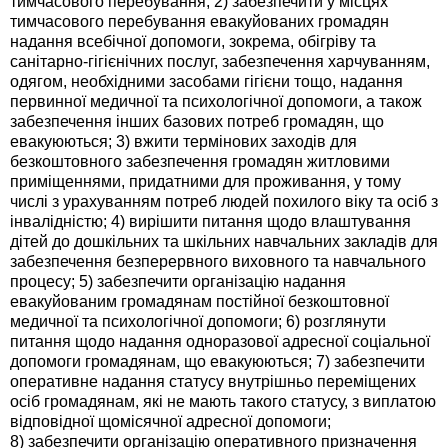
тимчасового перебування; 2) забезпечити у місцях
тимчасового перебування евакуйованих громадян
надання всебічної допомоги, зокрема, обігріву та
санітарно-гігієнічних послуг, забезпечення харчуванням,
одягом, необхідними засобами гігієни тощо, надання
первинної медичної та психологічної допомоги, а також
забезпечення інших базових потреб громадян, що
евакуюються; 3) вжити термінових заходів для
безкоштовного забезпечення громадян житловими
приміщеннями, придатними для проживання, у тому
числі з урахуванням потреб людей похилого віку та осіб з
інвалідністю; 4) вирішити питання щодо влаштування
дітей до дошкільних та шкільних навчальних закладів для
забезпечення безперервного виховного та навчального
процесу; 5) забезпечити організацію надання
евакуйованим громадянам постійної безкоштовної
медичної та психологічної допомоги; 6) розглянути
питання щодо надання одноразової адресної соціальної
допомоги громадянам, що евакуюються; 7) забезпечити
оперативне надання статусу внутрішньо переміщених
осіб громадянам, які не мають такого статусу, з виплатою
відповідної щомісячної адресної допомоги;
8) забезпечити організацію оперативного призначення