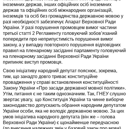
іноземних держав, інших офіційних осіб іноземних
держав та офіційних осіб міжнародних організацій,
іноземців та осіб без громадянства державною мовою у
разі необхідності забезпечує Апарат Верховної Ради
України. У разі порушення промовцем вимог частини
третьої статті 2 Регламенту головуючий зобов’язаний
попередити про неприпустимість порушення вимог
закону, а у випадку повторного порушення відповідних
правил на пленарному засіданні парламенту головуючий
на пленарному засіданні Верховної Ради України
припиняє виступ промовця.
Свою ініціативу народний депутат пояснює, зокрема,
тим, що занадто довго триває конституційне
провадження у справі встановлення конституційності
Закону України «Про засади державної мовної політики».
Утім, питання є не таким однозначним. Так, ГНЕУ слушно
звертає увагу, що Конституція України та чинне виборче
законодавство допускають обрання народним депутатом
України особи, яка не володіє державною мовою. За цих
умов ініціатива народного депутата (він же – голова
Верховної Ради України) є щонайменше передчасною
(до внесення належних змін у базовий закон про мови).