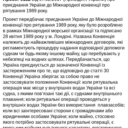
приєднання України до Міжнародної конвенції про
рятування 1989 року.
Проект передбачає приєднання України до Міжнародної
конвенції про рятування 1989 року, яку було розроблено
в рамках Міжнародної морської організації та підписано
28 квітня 1989 року у м. Лондоні. Названа Конвенція
належить до найважливіших міжнародних договорів, які
регламентують процедуру надання відповідної допомоги
суднам чи будь-якому іншому майну, що перебувають у
небезпеці на водних шляхах. Передбачається, що
Україна приєднується до зазначеної Конвенції із
застереженням про те, що відповідно до статті 30
Конвенції Україна зберігає за собою право не
застосовувати положення Конвенції: коли рятувальна
операція має місце у внутрішніх водах України та всі
судна, з якими пов’язані такі дії, є суднами внутрішнього
плавання; коли рятувальні операції проводяться у
внутрішніх водах України без використання плавзасобів;
коли всі заінтересовані сторони є громадянами або
юридичними особами України; коли майно, стосовно
якого потрібно застосовувати рятувальні операції, є
морським майном культурного характеру, доісторичного,