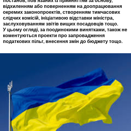
постанов, пов’язаних із прийняттям за основу,
відхиленням або поверненням на доопрацювання
окремих законопроектів, створенням тимчасових
слідчих комісій, ініціативою відставки міністра,
заслуховуванням звітів вищих посадовців тощо.
У цьому огляді, за поодинокими винятками, також не
коментуються проекти про запровадження
податкових пільг, внесення змін до бюджету тощо.