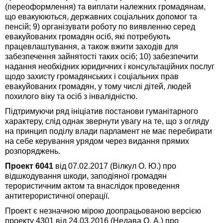
(переоформлення) та виплати належних громадянам,
що евакуюються, державних соціальних допомог та
пенсій; 9) організувати роботу по виявленню серед
евакуйованих громадян осіб, які потребують
працевлаштування, а також вжити заходів для
забезпечення зайнятості таких осіб; 10) забезпечити
надання необхідних юридичних і консультаційних послуг
щодо захисту громадянських і соціальних прав
евакуйованих громадян, у тому числі дітей, людей
похилого віку та осіб з інвалідністю.
Підтримуючи ряд ініціатив постанови гуманітарного
характеру, слід однак звернути увагу на те, що з огляду
на принцип поділу влади парламент не має перебирати
на себе керування урядом через видання прямих
розпоряджень.
Проект 6041
від 07.02.2017 (Вілкул О. Ю.) про
відшкодування шкоди, заподіяної громадян
терористичним актом та внаслідок проведення
антитерористичної операції.
Проект є незначною мірою доопрацьованою версією
проекту 4301 від 24.03.2016 (Недава О. А.) про