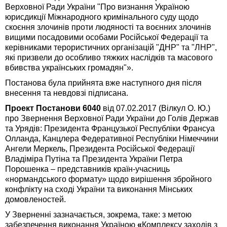
Верховної Ради України "Про визнання Україною
юрисдикції Міжнародного кримінального суду щодо
скоєння злочинів проти людяності та воєнних злочинів
вищими посадовими особами Російської Федерації та
керівниками терористичних організацій "ДНР" та "ЛНР",
які призвели до особливо тяжких наслідків та масового
вбивства українських громадян"».
Постанова була прийнята вже наступного дня після
внесення та невдовзі підписана.
Проект Постанови 6040
від 07.02.2017 (Вілкул О. Ю.)
про Звернення Верховної Ради України до Голів Держав
та Урядів: Президента Французької Республіки Франсуа
Олланда, Канцлера Федеративної Республіки Німеччини
Ангели Меркель, Президента Російської Федерації
Владіміра Путіна та Президента України Петра
Порошенка – представників країн-учасниць
«нормандського формату» щодо вирішення збройного
конфлікту на сході України та виконання Мінських
домовленостей.
У Зверненні зазначається, зокрема, таке: з метою
забезпечення виконання Україною
«
Комплексу заходів з