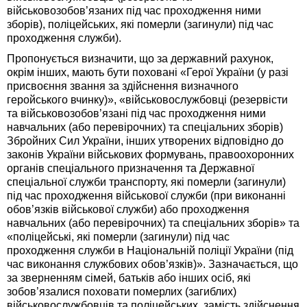
військовозобов’язаних під час проходження ними
зборів), поліцейських, які померли (загинули) під час
проходження служби).
Пропонується визначити, що за державний рахунок,
окрім інших, мають бути поховані «Герої України (у разі
присвоєння звання за здійснення визначного
геройського вчинку)», «військовослужбовці (резервісти
та військовозобов’язані під час проходження ними
навчальних (або перевірочних) та спеціальних зборів)
Збройних Сил України, інших утворених відповідно до
законів України військових формувань, правоохоронних
органів спеціального призначення та Державної
спеціальної служби транспорту, які померли (загинули)
під час проходження військової служби (при виконанні
обов’язків військової служби) або проходження
навчальних (або перевірочних) та спеціальних зборів» та
«поліцейські, які померли (загинули) під час
проходження служби в Національній поліції України (під
час виконання службових обов’язків)». Зазначається, що
за зверненням сімей, батьків або інших осіб, які
зобов’язалися поховати померлих (загиблих)
військовослужбовців та поліцейських, замість здійснення