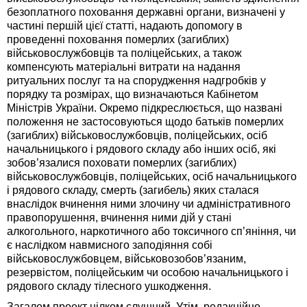
безоплатного поховання державні органи, визначені у
частині першій цієї статті, надають допомогу в
проведенні поховання померлих (загиблих)
військовослужбовців та поліцейських, а також
компенсують матеріальні витрати на надання
ритуальних послуг та на спорудження надгробків у
порядку та розмірах, що визначаються Кабінетом
Міністрів України. Окремо підкреслюється, що названі
положення не застосовуються щодо батьків померлих
(загиблих) військовослужбовців, поліцейських, осіб
начальницького і рядового складу або інших осіб, які
зобов’язалися поховати померлих (загиблих)
військовослужбовців, поліцейських, осіб начальницького
і рядового складу, смерть (загибель) яких сталася
внаслідок вчинення ними злочину чи адміністративного
правопорушення, вчинення ними дій у стані
алкогольного, наркотичного або токсичного сп’яніння, чи
є наслідком навмисного заподіяння собі
військовослужбовцем, військовозобов’язаним,
резервістом, поліцейським чи особою начальницького і
рядового складу тілесного ушкодження.
Загалом проект цілком слушний. Утім, редакційно