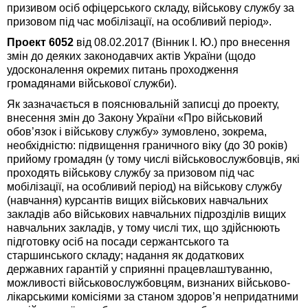
призивом осіб офіцерського складу, військову службу за
призовом під час мобілізації, на особливий період».
Проект 6052
від 08.02.2017 (Вінник І. Ю.) про внесення
змін до деяких законодавчих актів України (щодо
удосконалення окремих питань проходження
громадянами військової служби).
Як зазначається в пояснювальній записці до проекту,
внесення змін до Закону України «Про військовий
обов’язок і військову службу» зумовлено, зокрема,
необхідністю: підвищення граничного віку (до 30 років)
прийому громадян (у тому числі військовослужбовців, які
проходять військову службу за призовом під час
мобілізації, на особливий період) на військову службу
(навчання) курсантів вищих військових навчальних
закладів або військових навчальних підрозділів вищих
навчальних закладів, у тому числі тих, що здійснюють
підготовку осіб на посади сержантського та
старшинського складу; надання як додаткових
державних гарантій у сприянні працевлаштуванню,
можливості військовослужбовцям, визнаних військово-
лікарськими комісіями за станом здоров’я непридатними