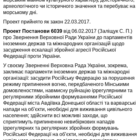
археологічного чи історичного значення та перебуває на
морському дні.
Проект прийнято як закон 22.03.2017.
Проект Постанови 6039
від 06.02.2017 (Заліщук С. П.)
про Звернення Верховної Ради України до парламентів
іноземних держав та міжнародних організацій щодо
засудження ескалації збройної агресії Російської
Федерації проти України.
У своєму Зверненні Верховна Рада України, зокрема,
закликає парламенти іноземних держав та міжнародні
організації: засудити Російську Федерацію за порушення
режиму припинення вогню, передбаченого Мінськими
домовленостями, навмисну руйнацію іррегулярними та
регулярними збройними формуваннями Російської
Федерації міста Авдіївка Донецької області та варварські
напади на об’єкти, необхідні для виживання цивільного
населення; здійснити всі можливі заходи, що
сприятимуть припиненню невибіркових нападів
іррегулярних та регулярних збройних формувань
Російської Федерації на об’єкти, необхідні для виживання