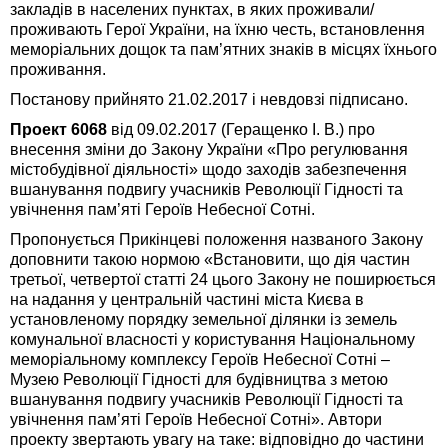
закладів в населених пунктах, в яких проживали/
проживають Герої України, на їхню честь, встановлення
меморіальних дощок та пам’ятних знаків в місцях їхнього
проживання.
Постанову прийнято 21.02.2017 і невдовзі підписано.
Проект 6068
від 09.02.2017 (Геращенко І. В.) про
внесення зміни до Закону України «Про регулювання
містобудівної діяльності» щодо заходів забезпечення
вшанування подвигу учасників Революції Гідності та
увічнення пам’яті Героїв Небесної Сотні.
Пропонується Прикінцеві положення названого Закону
доповнити такою нормою «Встановити, що дія частин
третьої, четвертої статті 24 цього Закону не поширюється
на надання у центральній частині міста Києва в
установленому порядку земельної ділянки із земель
комунальної власності у користування Національному
меморіальному комплексу Героїв Небесної Сотні –
Музею Революції Гідності для будівництва з метою
вшанування подвигу учасників Революції Гідності та
увічнення пам’яті Героїв Небесної Сотні». Автори
проекту звертають увагу на таке: відповідно до частини