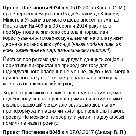
Проект Постанови 6034
від 06.02.2017 (Каплін С. М.)
про Звернення Верховної Ради України до Кабінету
Міністрів України з вимогою щодо внесення змін до
Постанови № 409 від 06 серпня 2014 року якою
необґрунтовано знижено соціальні нормативи
користування житлово-комунальними на оплату яких
держава встановлює субсидії (
назва подана так, як
вона зазначена на парламентському порталі
).
Йдеться про рекомендацію уряду підвищити соціальні
нормативи використання природного газу для
індивідуального опалення не менше, як до 7 куб. метрів
природного газу на 1 кв. метр опалюваної площі на
місяць в опалювальний період.
Згідно з практикою наших оглядів ми не коментуємо
подібні популістські проекти прямих парламентських
вказівок щодо дій уряду, але вважаємо доцільним
проінформувати наших читачів про наявність і такого
проекту. Не можемо не звернути уваги і на друкарські
помилки в назві проекту.
Проект Постанови 6045
від 07.02.2017 (Сюмар В. П.)