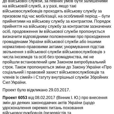
до військової служби, за певних умов бути залишеними
на військовій службі, а у разі, якщо такі
військовослужбовців проходять військову службу за
призовом під час мобілізації, на особливий період – бути
прийнятими на військову службу за контрактом. Порядок
прийняття на військову службу за контрактом зазначених
осіб, продовження їм військової служби пропонується
визначити відповідними положеннями про проходження
громадянами України військової служби або іншими
нормативно-правовими актами; унормування підстав
звільнення з військової служби військовослужбовців з
числа іноземців та осіб без громадянства, які не
пройшли встановлений цим Законом випробувальний
строк. Також пропонуються зміни до Закону України «Про
соціальний і правовий захист військовослужбовців та
членів їх сімей» і Статуту внутрішньої служби Збройних
Сил України.
Проект було відкликано 29.03.2017.
Проект 6053
від 08.02.2017 (Вінник І. Ю.) про внесення
змін до деяких законодавчих актів України (щодо
удосконалення окремих питань поховання
військовослужбовців (резервістів та