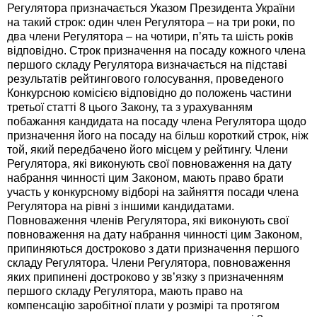
Регулятора призначається Указом Президента України
на такий строк: один член Регулятора – на три роки, по
два члени Регулятора – на чотири, п’ять та шість років
відповідно. Строк призначення на посаду кожного члена
першого складу Регулятора визначається на підставі
результатів рейтингового голосування, проведеного
Конкурсною комісією відповідно до положень частини
третьої статті 8 цього Закону, та з урахуванням
побажання кандидата на посаду члена Регулятора щодо
призначення його на посаду на більш короткий строк, ніж
той, який передбачено його місцем у рейтингу. Члени
Регулятора, які виконують свої повноваження на дату
набрання чинності цим Законом, мають право брати
участь у конкурсному відборі на зайняття посади члена
Регулятора на рівні з іншими кандидатами.
Повноваження членів Регулятора, які виконують свої
повноваження на дату набрання чинності цим Законом,
припиняються достроково з дати призначення першого
складу Регулятора. Члени Регулятора, повноваження
яких припинені достроково у зв’язку з призначенням
першого складу Регулятора, мають право на
компенсацію заробітної плати у розмірі та протягом