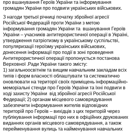
про вшанування Героїв України та інформування
громадян України про подвиги українських військових.
З нагоди третьої річниці початку збройної агресії
Російської Федерацій проти України з метою
інформування громадян України та вшанування Героїв
України – учасників антитерористичної операції в Україні,
утвердження патріотизму в українському суспільстві,
популяризації героїзму українських військових,
донесення інформації про події в зоні проведення
Антитерористичної операції пропонується постанова
Верховної .Ради України такого змісту:
1) загальноосвітнім та вищим навчальним закладам всіх
типів і форм власності облаштувати та систематично
оновлювати на території своїх приміщень інформаційно-
меморіальні стенди про Героїв України та їхні подвиги в
ході захисту України від збройної агресії Російської
Федерації; 2) органам місцевого самоврядування
забезпечити інформування жителів відповідних
територій про Героїв – вихідців з цих територій через
публікування інформації про них в офіційних друкованих
виданнях органів місцевого самоврядування, а також
перейменування вулиць та найменування навчальних