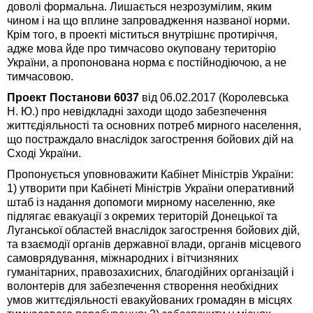
доволі формальна. Лишається незрозумілим, яким
чином і на що вплине запровадження названої норми.
Крім того, в проекті міститься внутрішнє протиріччя,
адже мова йде про тимчасово окуповану територію
України, а пропонована норма є постійнодіючою, а не
тимчасовою.
Проект Постанови 6037
від 06.02.2017 (Королевська
Н. Ю.) про невідкладні заходи щодо забезпечення
життєдіяльності та основних потреб мирного населення,
що постраждало внаслідок загострення бойових дій на
Сході України.
Пропонується уповноважити Кабінет Міністрів України:
1) утворити при Кабінеті Міністрів України оперативний
штаб із надання допомоги мирному населенню, яке
підлягає евакуації з окремих територій Донецької та
Луганської областей внаслідок загострення бойових дій,
та взаємодії органів державної влади, органів місцевого
самоврядування, міжнародних і вітчизняних
гуманітарних, правозахисних, благодійних організацій і
волонтерів для забезпечення створення необхідних
умов життєдіяльності евакуйованих громадян в місцях