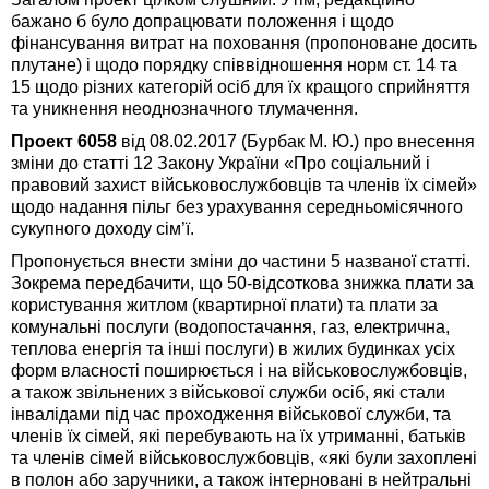
бажано б було допрацювати положення і щодо
фінансування витрат на поховання (пропоноване досить
плутане) і щодо порядку співвідношення норм ст. 14 та
15 щодо різних категорій осіб для їх кращого сприйняття
та уникнення неоднозначного тлумачення.
Проект 6058
від 08.02.2017 (Бурбак М. Ю.) про внесення
зміни до статті 12 Закону України «Про соціальний і
правовий захист військовослужбовців та членів їх сімей»
щодо надання пільг без урахування середньомісячного
сукупного доходу сім’ї.
Пропонується внести зміни до частини 5 названої статті.
Зокрема передбачити, що 50-відсоткова знижка плати за
користування житлом (квартирної плати) та плати за
комунальні послуги (водопостачання, газ, електрична,
теплова енергія та інші послуги) в жилих будинках усіх
форм власності поширюється і на військовослужбовців,
а також звільнених з військової служби осіб, які стали
інвалідами під час проходження військової служби, та
членів їх сімей, які перебувають на їх утриманні, батьків
та членів сімей військовослужбовців, «які були захоплені
в полон або заручники, а також інтерновані в нейтральні