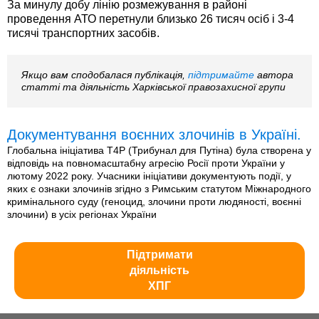
За минулу добу лінію розмежування в районі
проведення АТО перетнули близько 26 тисяч осіб і 3-4
тисячі транспортних засобів.
Якщо вам сподобалася публікація,
підтримайте
автора
статті та діяльність Харківської правозахисної групи
Документування воєнних злочинів в Україні.
Глобальна ініціатива T4P (Трибунал для Путіна) була створена у
відповідь на повномасштабну агресію Росії проти України у
лютому 2022 року. Учасники ініціативи документують події, у
яких є ознаки злочинів згідно з Римським статутом Міжнародного
кримінального суду (геноцид, злочини проти людяності, воєнні
злочини) в усіх регіонах України
Підтримати
діяльність
ХПГ