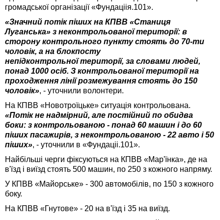
громадської організації «Фундаціія.101».
«Значний потік піших на КПВВ «Станиця
Луганська» з неконтрольованої території: в
сторону контрольного пункту стоять до 70-ти
чоловік, а на блокпосту
непідконтрольної території, за словами людей,
понад 1000 осіб. З контрольованої території на
проходження лінії розмежування стоять до 150
чоловік»
, - уточнили волонтери.
На КПВВ «Новотроїцьке» ситуація контрольована.
«Потік не надмірний, але постійний по обидва
боки: з контрольованою - понад 60 машин і до 60
піших пасажирів, з неконтрольованою - 22 авто і 50
піших»
, - уточнили в «Фундаціі.101».
Найбільші черги фіксуються на КПВВ «Мар'їнка», де на
в'їзд і виїзд стоять 500 машин, по 250 з кожного напряму.
У КПВВ «Майорське» - 300 автомобілів, по 150 з кожного
боку.
На КПВВ «Гнутове» - 20 на в'їзд і 35 на виїзд.