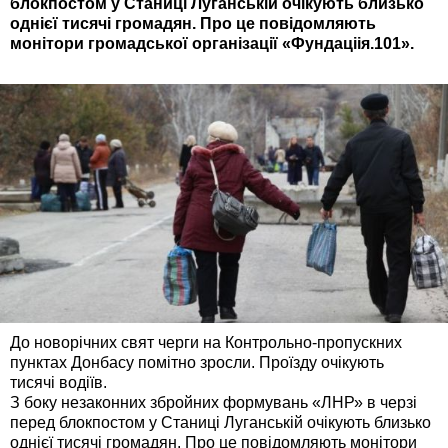
блокпостом у Станиці Луганській очікують близько
однієї тисячі громадян. Про це повідомляють
монітори громадської організації «Фундаціія.101».
До новорічних свят черги на Контрольно-пропускних
пунктах Донбасу помітно зросли. Проїзду очікують
тисячі водіїв.
З боку незаконних збройних формувань «ЛНР» в черзі
перед блокпостом у Станиці Луганській очікують близько
однієї тисячі громадян. Про це повідомляють монітори