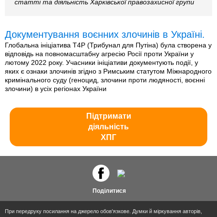
статті та діяльність Харківської правозахисної групи
Документування воєнних злочинів в Україні.
Глобальна ініціатива T4P (Трибунал для Путіна) була створена у
відповідь на повномасштабну агресію Росії проти України у
лютому 2022 року. Учасники ініціативи документують події, у
яких є ознаки злочинів згідно з Римським статутом Міжнародного
кримінального суду (геноцид, злочини проти людяності, воєнні
злочини) в усіх регіонах України
Підтримати
діяльність
ХПГ
Поділитися
При передруку посилання на джерело обов'язкове. Думки й міркування авторів,