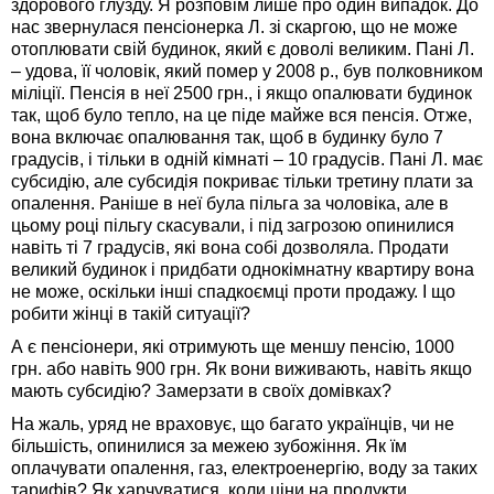
здорового глузду. Я розповім лише про один випадок. До
нас звернулася пенсіонерка Л. зі скаргою, що не може
отоплювати свій будинок, який є доволі великим. Пані Л.
– удова, її чоловік, який помер у 2008 р., був полковником
міліції. Пенсія в неї 2500 грн., і якщо опалювати будинок
так, щоб було тепло, на це піде майже вся пенсія. Отже,
вона включає опалювання так, щоб в будинку було 7
градусів, і тільки в одній кімнаті – 10 градусів. Пані Л. має
субсидію, але субсидія покриває тільки третину плати за
опалення. Раніше в неї була пільга за чоловіка, але в
цьому році пільгу скасували, і під загрозою опинилися
навіть ті 7 градусів, які вона собі дозволяла. Продати
великий будинок і придбати однокімнатну квартиру вона
не може, оскільки інші спадкоємці проти продажу. І що
робити жінці в такій ситуації?
А є пенсіонери, які отримують ще меншу пенсію, 1000
грн. або навіть 900 грн. Як вони виживають, навіть якщо
мають субсидію? Замерзати в своїх домівках?
На жаль, уряд не враховує, що багато українців, чи не
більшість, опинилися за межею зубожіння. Як їм
оплачувати опалення, газ, електроенергію, воду за таких
тарифів? Як харчуватися, коли ціни на продукти