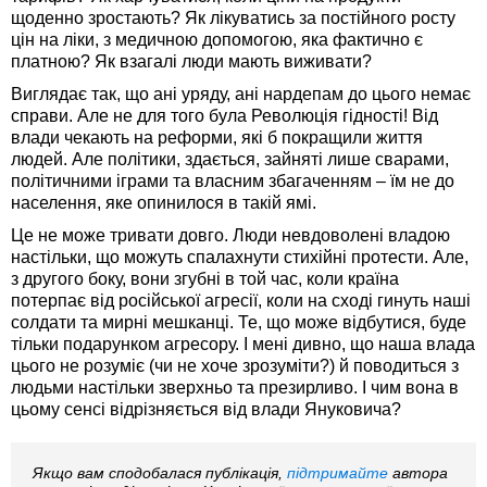
щоденно зростають? Як лікуватись за постійного росту
цін на ліки, з медичною допомогою, яка фактично є
платною? Як взагалі люди мають виживати?
Виглядає так, що ані уряду, ані нардепам до цього немає
справи. Але не для того була Революція гідності! Від
влади чекають на реформи, які б покращили життя
людей. Але політики, здається, зайняті лише сварами,
політичними іграми та власним збагаченням – їм не до
населення, яке опинилося в такій ямі.
Це не може тривати довго. Люди невдоволені владою
настільки, що можуть спалахнути стихійні протести. Але,
з другого боку, вони згубні в той час, коли країна
потерпає від російської агресії, коли на сході гинуть наші
солдати та мирні мешканці. Те, що може відбутися, буде
тільки подарунком агресору. І мені дивно, що наша влада
цього не розуміє (чи не хоче зрозуміти?) й поводиться з
людьми настільки зверхньо та презирливо. І чим вона в
цьому сенсі відрізняється від влади Януковича?
Якщо вам сподобалася публікація,
підтримайте
автора