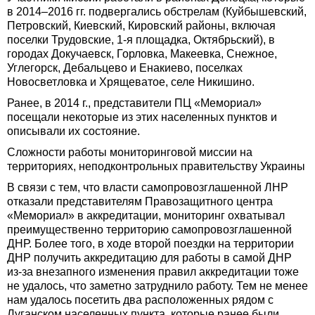
в 2014–2016 гг. подвергались обстрелам (Куйбышевский,
Петровский, Киевский, Кировский районы, включая
поселки Трудовские, 1-я площадка, Октябрьский), в
городах Докучаевск, Горловка, Макеевка, Снежное,
Углегорск, Дебальцево и Енакиево, поселках
Новосветловка и Хрящеватое, селе Никишино.
Ранее, в 2014 г., представители ПЦ «Мемориал»
посещали некоторые из этих населенных пунктов и
описывали их состояние.
Сложности работы мониторинговой миссии на
территориях, неподконтрольных правительству Украины
В связи с тем, что власти самопровозглашенной ЛНР
отказали представителям Правозащитного центра
«Мемориал» в аккредитации, мониторинг охватывал
преимущественно территорию самопровозглашенной
ДНР. Более того, в ходе второй поездки на территории
ДНР получить аккредитацию для работы в самой ДНР
из-за внезапного изменения правил аккредитации тоже
не удалось, что заметно затруднило работу. Тем не менее
нам удалось посетить два расположенных рядом с
Луганском населенных пункта, которые ранее были