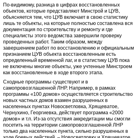
По-видимому, разница в цифрах восстановленных
объектов, которые представляют Минстрой и ЦУВ,
объясняется тем, что ЦУВ включает в свою статистику
лишь те объекты, на которые полностью составлена вся
документация по строительству и ремонту и где
специалисты этого ведомства завершили проверку
проведенных работ. Таким образом, между
завершением работ по восстановлению и официальным
признанием ЦУВ объекта восстановленным есть
определенный временной лаг, и в статистику ЦУВ пока
не включены многие объекты, уже учтенные Минстроем
как восстановленные в ходе второго этапа.
Сходные программы существуют и в
самопровозглашенной ЛНР. Например, в рамках
программы «100 домов» осуществляется строительство
новых частных домов взамен разрушенных в
населенных пунктах Новосветловка, Хрящеватое,
Чернухино, Георгиевка, действует программа «2000
домов» и т.п. Из-за отсутствия аккредитации мы смогли
посетить на территории самопровозглашенной ЛНР
только два населенных пункта, сильно разрушенных в
ходе боевых действий, – Новосветловку и Хрящеватое.