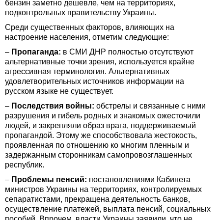
бензин заметно дешевле, чем на территориях,
подконтрольных правительству Украины.
Среди существенных факторов, влияющих на
настроение населения, отметим следующие:
–
Пропаганда:
в СМИ ДНР полностью отсутствуют
альтернативные точки зрения, используется крайне
агрессивная терминология. Альтернативных
удовлетворительных источников информации на
русском языке не существует.
–
Последствия войны:
обстрелы и связанные с ними
разрушения и гибель родных и знакомых ожесточили
людей, и закрепляли образ врага, поддерживаемый
пропагандой. Этому же способствовала жестокость,
проявленная по отношению ко многим пленным и
задержанным сторонникам самопровозглашенных
республик.
–
Проблемы пенсий:
постановлениями Кабинета
министров Украины на территориях, контролируемых
сепаратистами, прекращена деятельность банков,
осуществление платежей, выплата пенсий, социальных
пособий. Впрочем, власти Украины заявили, что не