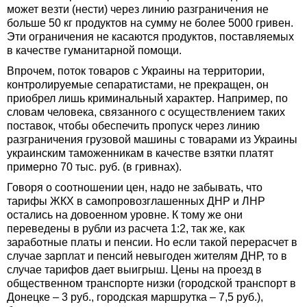
может везти (нести) через линию разграничения не
больше 50 кг продуктов на сумму не более 5000 гривен.
Эти ограничения не касаются продуктов, поставляемых
в качестве гуманитарной помощи.
Впрочем, поток товаров с Украины на территории,
контролируемые сепаратистами, не прекращен, он
приобрел лишь криминальный характер. Например, по
словам человека, связанного с осуществлением таких
поставок, чтобы обеспечить пропуск через линию
разграничения грузовой машины с товарами из Украины
украинским таможенникам в качестве взятки платят
примерно 70 тыс. руб. (в гривнах).
Говоря о соотношении цен, надо не забывать, что
тарифы ЖКХ в самопровозглашенных ДНР и ЛНР
остались на довоенном уровне. К тому же они
переведены в рубли из расчета 1:2, так же, как
заработные платы и пенсии. Но если такой перерасчет в
случае зарплат и пенсий невыгоден жителям ДНР, то в
случае тарифов дает выигрыш. Цены на проезд в
общественном транспорте низки (городской транспорт в
Донецке – 3 руб., городская маршрутка – 7,5 руб.),