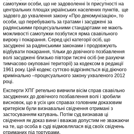
самотужки особи, що не задоволенні їх присутності на
центральних площах українських населених пунктів, ще
задовго до ухвалення закону «Про декомунізацію», то
особи, що перебувають за гратами і засуджені за
радянськими процесуальними стандартами не мають
можливості самотужки позбутися ярма свавільного
вироку і покарання. Серед цієї категорії осіб, що
засуджені за радянськими законами і продовжують
відбувати покарання, тільки до довічного позбавлення
волі засуджені близько півтори тисячі осіб (не рахуючи
тимчасово окуповані території) за кодексом в редакції
1961 року. Цей кодекс суттєво відрізняється від діючого
кримінально –процесуального закону ухваленого 2012
році.
Експерти ХПГ ретельно вивчили вісім справ свавільно
засуджених до довічного позбавлення волі і зробили
висновок, що в усіх цих справах головним доказовим
критерієм були визнавальні свідчення отримані з
застосуванням катувань. Потім суд визнавав ці
свідчення як доказ вини і вважав допустим не зважаючи
на те, що особа в суді відмовлялася від своїх свідчень
отриманих під тортурами.