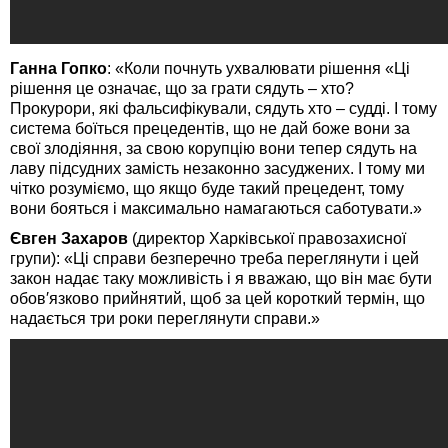
Ганна Гопко
: «Коли почнуть ухвалювати рішення «Ці
рішення це означає, що за грати сядуть – хто?
Прокурори, які фальсифікували, сядуть хто – судді. І тому
система боїться прецедентів, що не дай боже вони за
свої злодіяння, за свою корупцію вони тепер сядуть на
лаву підсудних замість незаконно засуджених. І тому ми
чітко розуміємо, що якщо буде такий прецедент, тому
вони бояться і максимально намагаються саботувати.»
Євген Захаров
(директор Харківської правозахисної
групи): «Ці справи безперечно треба переглянути і цей
закон надає таку можливість і я вважаю, що він має бути
обов′язково прийнятий, щоб за цей короткий термін, що
надається три роки переглянути справи.»