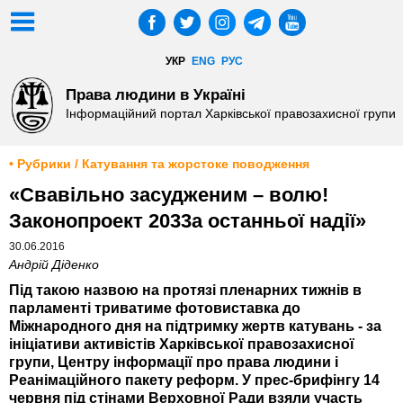
УКР
ENG
РУС
Права людини в Україні
Інформаційний портал Харківської правозахисної групи
• Рубрики / Катування та жорстоке поводження
«Свавільно засудженим – волю!
Законопроект 2033а останньої надії»
30.06.2016
Андрій Діденко
Під такою назвою на протязі пленарних тижнів в
парламенті триватиме фотовиставка до
Міжнародного дня на підтримку жертв катувань - за
ініціативи активістів Харківської правозахисної
групи, Центру інформації про права людини і
Реанімаційного пакету реформ. У прес-брифінгу 14
червня під стінами Верховної Ради взяли участь