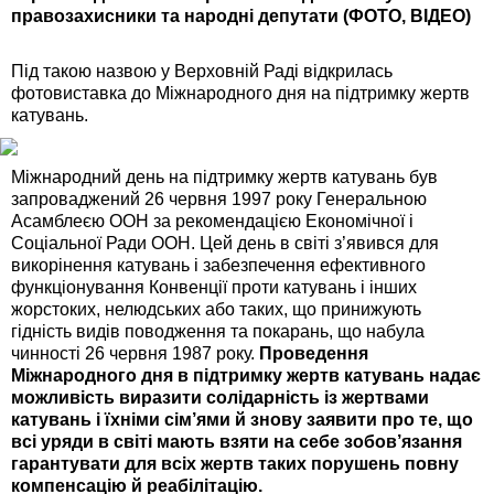
правозахисники та народні депутати (ФОТО, ВІДЕО)
Під такою назвою у Верховній Раді відкрилась
фотовиставка до Міжнародного дня на підтримку жертв
катувань.
Міжнародний день на підтримку жертв катувань був
запроваджений 26 червня 1997 року Генеральною
Асамблеєю ООН за рекомендацією Економічної і
Соціальної Ради ООН. Цей день в світі з’явився для
викорінення катувань і забезпечення ефективного
функціонування Конвенції проти катувань і інших
жорстоких, нелюдських або таких, що принижують
гідність видів поводження та покарань, що набула
чинності 26 червня 1987 року.
Проведення
Міжнародного дня в підтримку жертв катувань надає
можливість виразити солідарність із жертвами
катувань і їхніми сім’ями й знову заявити про те, що
всі уряди в світі мають взяти на себе зобов’язання
гарантувати для всіх жертв таких порушень повну
компенсацію й реабілітацію.