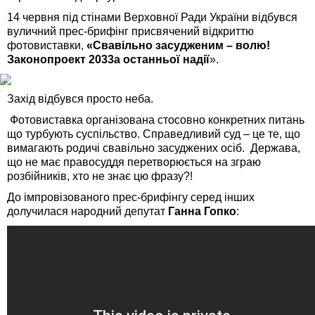
14 червня під стінами Верховної Ради України відбувся
вуличний прес-брифінг присвячений відкриттю
фотовиставки,
«
Свавільно
засудженим
–
волю
!
Законопроект
2033
а
останньої
надії
».
Захід відбувся просто неба.
Фотовиставка організована стосовно конкретних питань
що турбують суспільство. Справедливий суд – це те, що
вимагають родичі свавільно засуджених осіб. Держава,
що не має правосуддя перетворюється на зграю
розбійників, хто не знає цю фразу?!
До імпровізованого прес-брифінгу серед інших
долучилася народний депутат
Ганна
Гопко
: