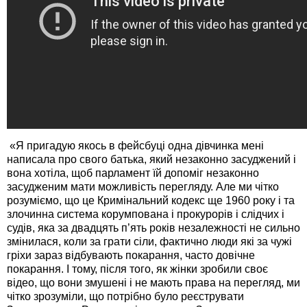
«Я пригадую якось в фейсбуці одна дівчинка мені
написала про свого батька, який незаконно засуджений і
вона хотіла, щоб парламент їй допоміг незаконно
засудженим мати можливість перегляду. Але ми чітко
розуміємо, що це Кримінальний кодекс ще 1960 року і та
злочинна система корумпована і прокурорів і слідчих і
судів, яка за двадцять п’ять років незалежності не сильно
змінилася, коли за грати сіли, фактично люди які за чужі
гріхи зараз відбувають покарання, часто довічне
покарання. І тому, після того, як жінки зробили своє
відео, що вони змушені і не мають права на перегляд, ми
чітко зрозуміли, що потрібно було реєструвати