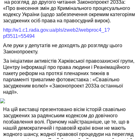
на розгляд до другого читання Законопроект 2033а:
«Про внесення змін до Кримінального процесуального
кодексу України (щодо забезпечення окремим категоріям
засуджених осіб права на правосудний вирок).
http://w1.c1.rada.gov.ua/pls/zweb2/webproc4_1?
pf3511=55494
Але руки у депутатів не доходять до розгляду цього
Законопроекту.
За ініціативи активістів Харківської правозахисної групи,
Центру інформації про права людини і Реанімаційного
пакету реформ на протязі пленарних тижнів в
парламенті триватиме фотовиставка : «Свавільно
засудженим волю!» «Законопроект 2033а останньої
надії».
На цій виставці презентовано вісім історій свавільно
засуджених за радянським кодексом до довічного
позбавлення волі. Причому найстрашніше, це те, що в
нашій демократичній і правовій країні вони не мають
жодного шансу, жодної правової процедури на перегляд