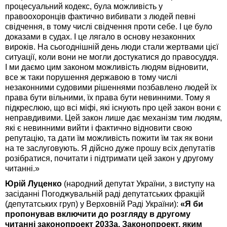
процесуальний кодекс, була можливість у
правоохоронців фактично вибивати з людей певні
свідчення, в тому числі свідчення проти себе. І це було
доказами в судах. І це лягало в основу незаконних
вироків. На сьогоднішній день люди стали жертвами цієї
ситуації, коли вони не могли достукатися до правосуддя.
І ми даємо цим законом можливість людям відновити,
все ж таки порушення державою в тому числі
незаконними судовими рішеннями позбавлено людей їх
права бути вільними, їх права бути невинними. Тому я
підкреслюю, що всі міфі, які існують про цей закон вони є
неправдивими. Цей закон лише дає механізм тим людям,
які є невинними вийти і фактично відновити свою
репутацію, та дати їм можливість пожити їм так як вони
на те заслуговують. Я дійсно дуже прошу всіх депутатів
розібратися, почитати і підтримати цей закон у другому
читанні.»
Юрій Луценко
(народний депутат України, з виступу на
засіданні Погоджувальній раді депутатських фракцій
(депутатських груп) у Верховній Раді України):
«Я би
пропонував включити до розгляду в другому
читанні законопроект 2033а. Законопроект, яким