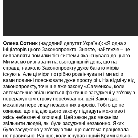
Олена
Сотник
(надодний депутат України): «Я одна з
ініціаторів цього Законопроекта. Знаєте, найтяжче – це
виправляти помилки тієї системи яка існувала до цього.
Ми маємо визнавати на сьогоднішній день, що на
справді навколо Законопроекту дуже багато міфів
існують. Але ці міфи потрібно розвінчувати і ми всі з
вами повинні пояснювати дуже просту річ. На відміну від
законопроекту, точніше вже закону «Савченко», коли
автоматично звільняються фактично засуджені у зв′язку з
перерахунком строку перебування, цей Закон дає
механізм перегляду незаконних вироків. Тобто це не
означає, що під дію цього закону підпадуть можливо і
якісь небезпечні злочинці. Цей закон дає механізм
звільнити людей, які були засуджені незаконно. Яких
було засуджено у зв′язку з тим, що система працювала
не правильно. Раніше, коли існував інший Кримінально-