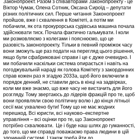
Законопроект. Разом з співавторами Законопроекту - це
Віктор Чумак, Олена Сотник, Оксана Сироїд – депутати
різних політичних сил. Перше читання Законопроект
пройшов, вже і схвалення в Комітеті, а потім ми
побачили, як ота прокурорська судівська машина почала
здійснювати тиск. Почала фактично гальмувати. І коли
ми розмовляємо з колегами і пояснюємо, що це
разовість законопроекту. Тільки в певний проміжок часу
вони зможуть ще раз подати на перегляд цього рішення,
якщо були сфабриковані справи і це є дуже очевидно. І
ми побачили наскільки система опирається і навіть на
погоджувальній нараді як голова Комітету з закордонних
справ кожен раз я згадую 2033а, щоб його включили в
порядок денний, не ставили десь в кінці на задвірках,
коли ми вже знаємо, що вже часу не вистачить для його
розгляду. Тому звертаюсь до лідерів фракцій про те, щоб
вони проявляли свою політичну волю і до кінця літньої
сесії має ухвалено бути! Тому що не має жодних
перешкод. Всі юристи, всі науково–експертне
управління – всі оцінки про те, що Законопроект
потрібно схвалювати. Це і буде наш шлях до гуманності,
до того, що ми справді поважаємо права людини в цій
злочинній системі. І також треба йти до