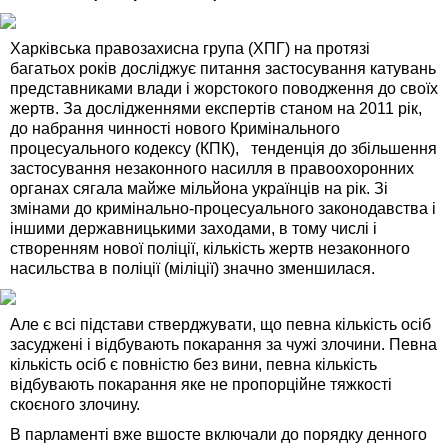
Харківська правозахисна група (ХПГ) на протязі
багатьох років досліджує питання застосування катувань
представниками влади і жорстокого поводження до своїх
жертв. За дослідженнями експертів станом на 2011 рік,
до набрання чинності нового Кримінального
процесуального кодексу (КПК), тенденція до збільшення
застосування незаконного насилля в правоохоронних
органах сягала майже мільйона українців на рік. Зі
змінами до кримінально-процесуального законодавства і
іншими державницькими заходами, в тому числі і
створенням нової поліції, кількість жертв незаконного
насильства в поліції (міліції) значно зменшилася.
Але є всі підстави стверджувати, що певна кількість осіб
засуджені і відбувають покарання за чужі злочини. Певна
кількість осіб є повністю без вини, певна кількість
відбувають покарання яке не пропорційне тяжкості
скоєного злочину.
В парламенті вже вшосте включали до порядку денного