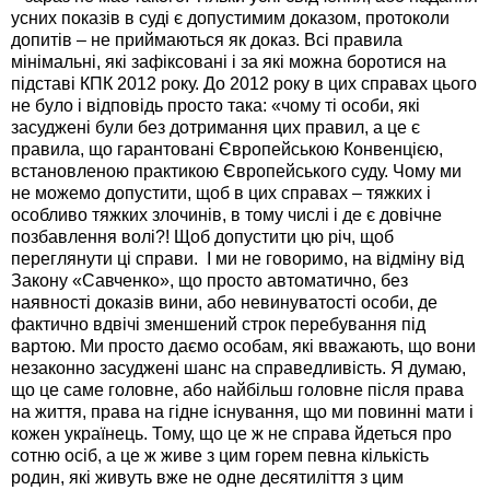
усних показів в суді є допустимим доказом, протоколи
допитів – не приймаються як доказ. Всі правила
мінімальні, які зафіксовані і за які можна боротися на
підставі КПК 2012 року. До 2012 року в цих справах цього
не було і відповідь просто така: «чому ті особи, які
засуджені були без дотримання цих правил, а це є
правила, що гарантовані Європейською Конвенцією,
встановленою практикою Європейського суду. Чому ми
не можемо допустити, щоб в цих справах – тяжких і
особливо тяжких злочинів, в тому числі і де є довічне
позбавлення волі?! Щоб допустити цю річ, щоб
переглянути ці справи. І ми не говоримо, на відміну від
Закону «Савченко», що просто автоматично, без
наявності доказів вини, або невинуватості особи, де
фактично вдвічі зменшений строк перебування під
вартою. Ми просто даємо особам, які вважають, що вони
незаконно засуджені шанс на справедливість. Я думаю,
що це саме головне, або найбільш головне після права
на життя, права на гідне існування, що ми повинні мати і
кожен українець. Тому, що це ж не справа йдеться про
сотню осіб, а це ж живе з цим горем певна кількість
родин, які живуть вже не одне десятиліття з цим