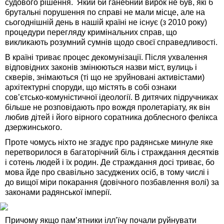
судового рішення. Який би ганебний вирок не був, які б
брутальні порушення по справі не мали місце, але на
сьогоднішній день в нашій країні не існує (з 2010 року)
процедури перегляду кримінальних справ, що
викликають розумний сумнів щодо своєї справедливості.
В країні триває процес декомунізації. Після ухвалення
відповідних законів змінюються назви міст, вулиць і
скверів, знімаються (ті що не зруйновані активістами)
архітектурні споруди, що містять в собі ознаки
сов’єтсько-комуністичної ідеології. В дитячих підручниках
більше не розповідають про вождя пролетаріату, як він
любив дітей і його вірного соратника доблесного фелікса
дзержинського.
Проте чомусь ніхто не згадує про радянське минуле яке
перетворилося в багаторічний біль і страждання десятків
і сотень людей і їх родин. Де страждання досі триває, бо
мова йде про свавільно засуджених осіб, в тому числі і
до вищої міри покарання (довічного позбавлення волі) за
законами радянської імперії.
Причому якщо пам’ятники ілл’їчу почали руйнувати