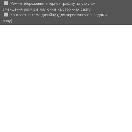
Режим збереження інтернет трафіку за рахунок
зменшення розмірів малюнків на сторінках сайту
Контрастна тема дизайну (для користувачів з вадами
зору)