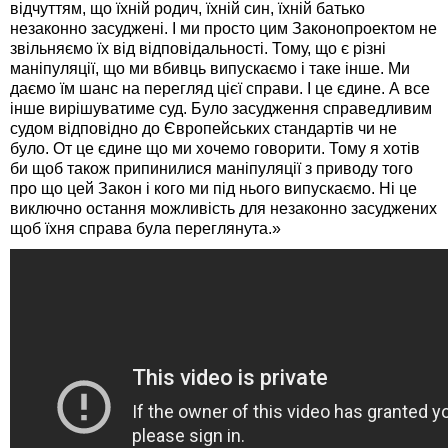
відчуттям, що їхній родич, їхній син, їхній батько
незаконно засуджені. І ми просто цим Законопроектом не
звільняємо їх від відповідальності. Тому, що є різні
маніпуляції, що ми вбивць випускаємо і таке інше. Ми
даємо їм шанс на перегляд цієї справи. І це єдине. А все
інше вирішуватиме суд. Було засудження справедливим
судом відповідно до Європейських стандартів чи не
було. От це єдине що ми хочемо говорити. Тому я хотів
би щоб також припинилися маніпуляції з приводу того
про що цей Закон і кого ми під нього випускаємо. Ні це
виключно остання можливість для незаконно засуджених
щоб їхня справа була переглянута.»