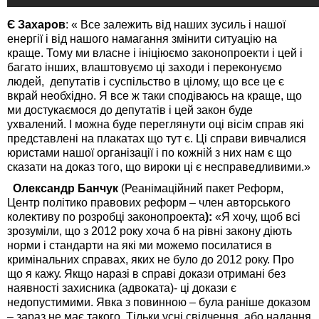
Є Захаров
: « Все залежить від наших зусиль і нашої
енергії і від нашого намагання змінити ситуацію на
краще. Тому ми власне і ініціюємо законопроекти і цей і
багато інших, влаштовуємо ці заходи і переконуємо
людей, депутатів і суспільство в цілому, що все це є
вкрай необхідно. Я все ж таки сподіваюсь на краще, що
ми достукаємося до депутатів і цей закон буде
ухвалений. І можна буде переглянути оці вісім справ які
представлені на плакатах що тут є. Ці справи вивчалися
юристами нашої організації і по кожній з них нам є що
сказати на доказ того, що вироки ці є несправедливими.»
Олександр
Банчук
(Реанімаційний пакет Реформ,
Центр політико правових реформ – член авторського
колективу по розробці законопроекта
):
«Я хочу, щоб всі
зрозуміли, що з 2012 року хоча б на рівні закону діють
норми і стандарти на які ми можемо посилатися в
кримінальних справах, яких не було до 2012 року. Про
що я кажу. Якщо наразі в справі докази отримані без
наявності захисника (адвоката)- ці докази є
недопустимими. Явка з повинною – була раніше доказом
– зараз не має такого. Тільки усні свідчення, або надання