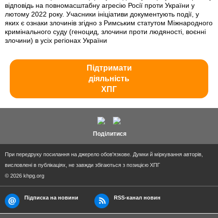
відповідь на повномасштабну агресію Росії проти України у
лютому 2022 року. Учасники ініціативи документують події, у
яких є ознаки злочинів згідно з Римським статутом Міжнародного
кримінального суду (геноцид, злочини проти людяності, воєнні
злочини) в усіх регіонах України
Підтримати
діяльність
ХПГ
Поділитися
При передруку посилання на джерело обов'язкове. Думки й міркування авторів,
висловлені в публікаціях, не завжди збігаються з позицією ХПГ
© 2026 khpg.org
Підписка на новини
RSS-канал новин