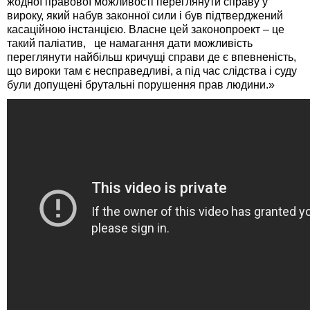
жодної правової можливості переглянути справу у
вироку, який набув законної сили і був підтверджений
касаційною інстанцією. Власне цей законопроект – це
такий паліатив, це намагання дати можливість
переглянути найбільш кричущі справи де є впевненість,
що вироки там є несправедливі, а під час слідства і суду
були допущені брутальні порушення прав людини.»