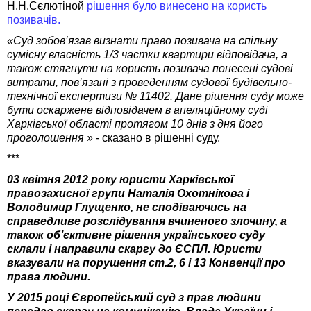
Н.Н.Сєлютіной
рішення було винесено на користь
позивачів.
«Суд зобов’язав визнати право позивача на спільну
сумісну власність 1/3 частки квартири відповідача, а
також стягнути на користь позивача понесені судові
витрати, пов’язані з проведенням судової будівельно-
технічної експертизи № 11402. Дане рішення суду може
бути оскаржене відповідачем в апеляційному суді
Харківської області протягом 10 днів з дня його
проголошення » -
сказано в рішенні суду.
***
03 квітня 2012 року юристи Харківської
правозахисної групи Наталія Охотнікова і
Володимир Глущенко, не сподіваючись на
справедливе розслідування вчиненого злочину, а
також об’єктивне рішення українського суду
склали і направили скаргу до ЄСПЛ. Юристи
вказували на порушення ст.2, 6 і 13 Конвенції про
права людини.
У 2015 році Європейський суд з прав людини