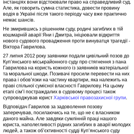
інстанціях вони відстоювали право на справедливий суд.
Але, як говорить сумна статистика, довести провину
водія в Україні після такого періоду часу вже практично
немає шансів.
Не змирившись з рішенням суду, родичі загиблих в тій
кошмарній аварії Яни і Дмитра, ініціювали відкриття
нового судового провадження проти винуватця трагедії -
Віктора Гаврилова.
27 липня 2012 року заявники подали цивільний позов до
Куп’янського міськрайонного суду про стягнення з пана
Гаврилова на користь кожного із заявників матеріальної
та моральної шкоди. Позивачі просили перевести на них
права і обов’язки на частину квартири, яка належить на
праві спільної сумісної власності Гаврилову. На цьому
етапі сім’ї постраждалих в судовому процесі також
супроводжував юрист
Харківської правозахисної групи
.
Відповідач Гаврилов за задоволення позову
заперечував, посилаючись на те, що не є власником
даного майна. Але завдяки сумлінній праці нашого
юриста, наполегливості рідних загиблих в аварії молодих
людей, а також об’єктивності судді Куп’янського суду