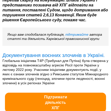
передав скаргу на комунікацію. Влада України і
представники позивача від ХПГ відповіли на
питання, поставлені Судом, щодо дотримання або
порушення статей 2,6,13 Конвенції. Яким буде
рішення Європейського суду, покаже час.
Якщо вам сподобалася публікація,
підтримайте
автора
статті та діяльність Харківської правозахисної групи
Документування воєнних злочинів в Україні.
Глобальна ініціатива T4P (Трибунал для Путіна) була створена у
відповідь на повномасштабну агресію Росії проти України у
лютому 2022 року. Учасники ініціативи документують події, у
яких є ознаки злочинів згідно з Римським статутом Міжнародного
кримінального суду (геноцид, злочини проти людяності, воєнні
злочини) в усіх регіонах України
Підтримати
діяльність
ХПГ