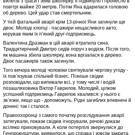
вилетів з траси і збив школярку. Її підкинуло і пронесло в
повітрі майже 20 метрів. Потім Яна вдарилася головою
об дерево. Цей удар став смертельним.
У тієй фатальній аварії крім 13-річної Яни загинули ще
двоє. Молоді хлопці - пасажири нещасливого авто,
керував яким їх п’яний друг-підприємець.
Валентина Дразман в цій аварії втратила сина.
Тридцятирічний Дмитро сидів поруч з водієм. Після того,
як машина збила школярку, вона врізалася в дерево.
Двоє пасажирів також загинули.
Того вечора молоді чоловіки святкували чергову угоду -
їх пов’язував спільний бізнес. Пізніше свідки
розповідали, що випивали всі, у тому числі і водій
позашляховика Віктор Гаврилов. Молодий, цілком
успішний підприємець Гаврилов хвалився: у нього є
зв’язки, якщо що - допоможуть. Рідні загиблих впевнені й
донині: так і сталося.
Правоохоронці з самого початку розслідування аварії
затягували, покази свідків ігнорували, речові докази
всіляко приховували. А коли потерпілі звернулися до
Генпрокуратури, виявилося, що справа і зовсім закрита.