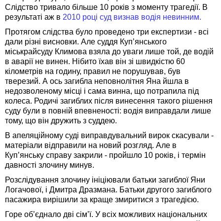
Слідство тривало більше 10 років з моменту трагедії. В
результаті аж в
2010 році суд визнав водія невинним.
Протягом слідства було проведено три експертизи - всі
дали різні висновки. Але суддя Куп’янського
міськрайсуду Климова взяла до уваги лише той, де водій
в аварії не винен. Нібито їхав він зі швидкістю 60
кілометрів на годину, правил не порушував, був
тверезий. А ось загибла неповнолітня Яна йшла в
недозволеному місці і сама винна, що потрапила під
колеса. Родичі загиблих після винесення такого рішення
суду були в повній впевненості: водія виправдали лише
тому, що він дружить з суддею.
В апеляційному суді виправдувальний вирок скасували -
матеріали відправили на новий розгляд. Але в
Куп’янську справу закрили - пройшло 10 років, і термін
давності злочину минув.
Розслідування злочину ініціювали батьки загиблої Яни
Логачової, і Дмитра Дразмана. Батьки другого загиблого
пасажира вирішили за краще змиритися з трагедією.
Горе об’єднало дві сім’ї. У всіх можливих національних