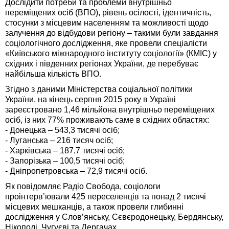
Дослідити потреби та проблеми внутрішньо
переміщених осіб (ВПО), рівень осілості, ідентичність,
стосунки з місцевим населенням та можливості щодо
залучення до відбудови регіону – такими були завдання
соціологічного дослідження, яке провели спеціалісти
«Київського міжнародного інституту соціології» (КМІС) у
східних і південних регіонах України, де перебуває
найбільша кількість ВПО.
Згідно з даними Міністерства соціальної політики
України, на кінець серпня 2015 року в Україні
зареєстровано 1,46 мільйона внутрішньо переміщених
осіб, із них 77% проживають саме в східних областях:
- Донецька – 543,3 тисячі осіб;
- Луганська – 216 тисяч осіб;
- Харківська – 187,7 тисячі осіб;
- Запорізька – 100,5 тисячі осіб;
- Дніпропетровська – 72,9 тисячі осіб.
Як повідомляє Радіо Свобода, соціологи
проінтерв’ювали 425 переселенців та понад 2 тисячі
місцевих мешканців, а також провели глибинні
дослідження у Слов’янську, Сєвєродонецьку, Бердянську,
Нікополі, Чугуєві та Дергачах.