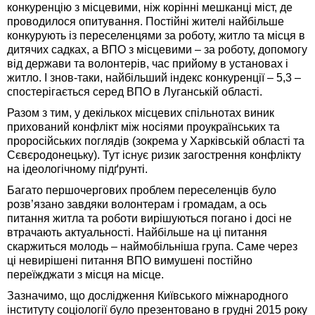
конкуренцію з місцевими, ніж корінні мешканці міст, де
проводилося опитування. Постійні жителі найбільше
конкурують із переселенцями за роботу, житло та місця в
дитячих садках, а ВПО з місцевими – за роботу, допомогу
від держави та волонтерів, час прийому в установах і
житло. І знов-таки, найбільший індекс конкуренції – 5,3 –
спостерігається серед ВПО в Луганській області.
Разом з тим, у декількох місцевих спільнотах виник
прихований конфлікт між носіями проукраїнських та
проросійських поглядів (зокрема у Харківській області та
Сєвєродонецьку). Тут існує ризик загострення конфлікту
на ідеологічному підґрунті.
Багато першочергових проблем переселенців було
розв’язано завдяки волонтерам і громадам, а ось
питання житла та роботи вирішуються погано і досі не
втрачають актуальності. Найбільше на ці питання
скаржиться молодь – наймобільніша група. Саме через
ці невирішені питання ВПО вимушені постійно
переїжджати з місця на місце.
Зазначимо, що дослідження Київського міжнародного
інституту соціології було презентовано в грудні 2015 року