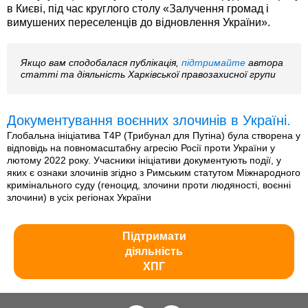
в Києві, під час круглого столу «Залучення громад і
вимушених переселенців до відновлення України».
Якщо вам сподобалася публікація,
підтримайте
автора
статті та діяльність Харківської правозахисної групи
Документування воєнних злочинів в Україні.
Глобальна ініціатива T4P (Трибунал для Путіна) була створена у
відповідь на повномасштабну агресію Росії проти України у
лютому 2022 року. Учасники ініціативи документують події, у
яких є ознаки злочинів згідно з Римським статутом Міжнародного
кримінального суду (геноцид, злочини проти людяності, воєнні
злочини) в усіх регіонах України
Підтримати
діяльність
ХПГ