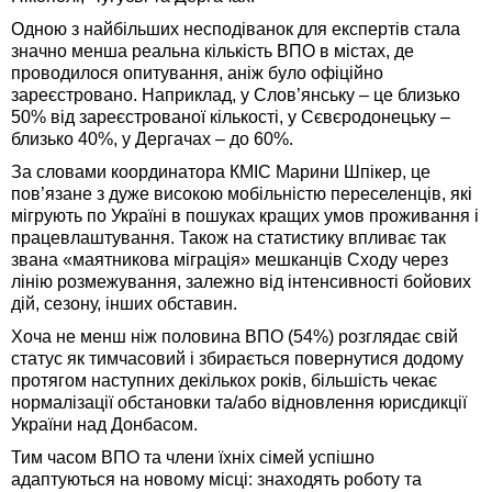
Одною з найбільших несподіванок для експертів стала
значно менша реальна кількість ВПО в містах, де
проводилося опитування, аніж було офіційно
зареєстровано. Наприклад, у Слов’янську – це близько
50% від зареєстрованої кількості, у Сєвєродонецьку –
близько 40%, у Дергачах – до 60%.
За словами координатора КМІС Марини Шпікер, це
пов’язане з дуже високою мобільністю переселенців, які
мігрують по Україні в пошуках кращих умов проживання і
працевлаштування. Також на статистику впливає так
звана «маятникова міграція» мешканців Сходу через
лінію розмежування, залежно від інтенсивності бойових
дій, сезону, інших обставин.
Хоча не менш ніж половина ВПО (54%) розглядає свій
статус як тимчасовий і збирається повернутися додому
протягом наступних декількох років, більшість чекає
нормалізації обстановки та/або відновлення юрисдикції
України над Донбасом.
Тим часом ВПО та члени їхніх сімей успішно
адаптуються на новому місці: знаходять роботу та