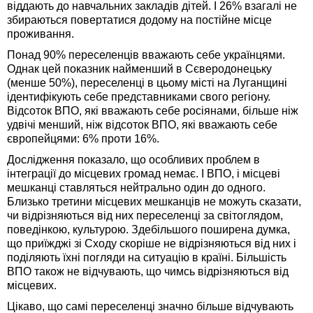
віддають до навчальних закладів дітей. І 26% взагалі не
збираються повертатися додому на постійне місце
проживання.
Понад 90% переселенців вважають себе українцями.
Однак цей показник найменший в Сєверодонецьку
(менше 50%), переселенці в цьому місті на Луганщині
ідентифікують себе представниками свого регіону.
Відсоток ВПО, які вважають себе росіянами, більше ніж
удвічі менший, ніж відсоток ВПО, які вважають себе
європейцями: 6% проти 16%.
Дослідження показало, що особливих проблем в
інтеграції до місцевих громад немає. І ВПО, і місцеві
мешканці ставляться нейтрально один до одного.
Близько третини місцевих мешканців не можуть сказати,
чи відрізняються від них переселенці за світоглядом,
поведінкою, культурою. Здебільшого поширена думка,
що приїжджі зі Сходу скоріше не відрізняються від них і
поділяють їхні погляди на ситуацію в країні. Більшість
ВПО також не відчувають, що чимсь відрізняються від
місцевих.
Цікаво, що самі переселенці значно більше відчувають