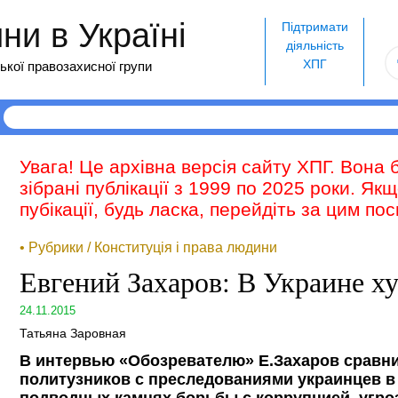
и в Україні
Підтримати
діяльність
ХПГ
ької правозахисної групи
Увага! Це архівна версія сайту ХПГ. Вона 
зібрані публікації з 1999 по 2025 роки. Як
пубікації, будь ласка, перейдіть за цим п
• Рубрики / Конституція і права людини
Евгений Захаров: В Украине ху
24.11.2015
Татьяна Заровная
В интервью «Обозревателю» Е.Захаров сравн
политузников с преследованиями украинцев в 