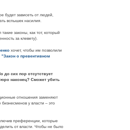
ое будет зависеть от людей,
кать вспышек насилия.
такие законы, как тот, который
нность за клевету).
менко
хочет, чтобы им позволили
.
"Закон о превентивном
 до сих пор отсутствует
бюро наконец? Сможет убить
упционные отношения заменяют
 бизнесменов у власти – это
сключив преференции, которые
делить от власти. Чтобы не было