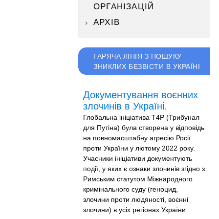
ОРГАНІЗАЦІЙ
АРХІВ
ГАРЯЧА ЛІНІЯ З ПОШУКУ
ЗНИКЛИХ БЕЗВІСТИ В УКРАЇНІ
Документування воєнних
злочинів в Україні.
Глобальна ініціатива T4P (Трибунал
для Путіна) була створена у відповідь
на повномасштабну агресію Росії
проти України у лютому 2022 року.
Учасники ініціативи документують
події, у яких є ознаки злочинів згідно з
Римським статутом Міжнародного
кримінального суду (геноцид,
злочини проти людяності, воєнні
злочини) в усіх регіонах України