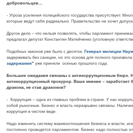
добровольцев…
- Угроза усиления полицейского государства присутствует. Мног
которые ведут себя радикально. Правительство не хочет допус
Другое дело – что нельзя позволять, чтобы парламент принимал 
предлагал депутат Константин Матейченко (уголовную ответстве
Подобных законов уже было с десяток.
Генерал милиции Нау
задерживать без санкции, но это основа для полного произвола
задержании"
уже приняли осенью прошлого года.
Большие ожидания связаны с антикоррупционным бюро. Но
антикоррупционный прокурор. Ваше мнение – заработает 
дракона, не став драконом?
- Коррупция – одна из главных проблем в стране. У нас корр
собой рыночные. Бизнес и власть неразрывно связаны. Наличие
коррупция в чистом виде.
Надо изменить систему взаимоотношения бизнеса и власти, и
постоянно проводятся парламентом. Бизнес надо полностью от