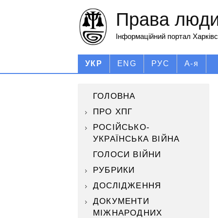
Права людин
Інформаційний портал Харківс
УКР
ENG
РУС
А-я
ГОЛОВНА
ПРО ХПГ
РОСІЙСЬКО-
УКРАЇНСЬКА ВІЙНА
ГОЛОСИ ВІЙНИ
РУБРИКИ
ДОСЛІДЖЕННЯ
ДОКУМЕНТИ
МІЖНАРОДНИХ