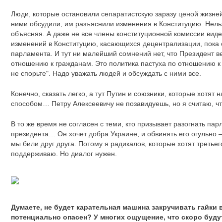
Люди, которые остановили сепаратистскую заразу ценой жизней
ними обсудили, им разъяснили изменения в Конституцию. Нельз
объясняя. А даже не все члены конституционной комиссии виде
изменений в Конституцию, касающихся децентрализации, пока 
парламента. И тут ни малейший сомнений нет, что Президент в
отношению к гражданам. Это политика пастуха по отношению к ст
не спорьте". Надо уважать людей и обсуждать с ними все.
Конечно, сказать легко, а тут Путин и союзники, которые хотят
способом… Петру Алексеевичу не позавидуешь, но я считаю, чт
В то же время не согласен с теми, кто призывает разогнать па
президента… Он хочет добра Украине, и обвинять его огульно – 
мы били друг друга. Потому я радикалов, которые хотят треть
поддерживаю. Но диалог нужен.
Думаете, не будет карательная машина закручивать гайки в
потенциально опасен? У многих ощущение, что скоро буду