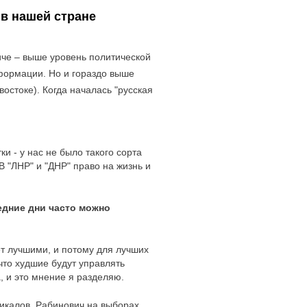
 в нашей стране
иче – выше уровень политической
формации. Но и гораздо выше
остоке). Когда началась "русская
и - у нас не было такого сорта
 "ЛНР" и "ДНР" право на жизнь и
едние дни часто можно
ет лучшими, и потому для лучших
 что худшие будут управлять
, и это мнение я разделяю.
дикалов. Рабинович на выборах