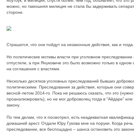
ноутбук, и милиция, спустя более, чем год, объявляет, что это 
можно, но тамошняя милиция не стала бы задерживать сепарат
стороне.
Страшатся, что они пойдут на незаконные действия, как и тогда.
Но политические мотивы власти при уголовном преследовании – 
отпустили, а при Януковиче это было возможно только в одном
на соглашения с властями.
Несколько десятков уголовных преследований бывших добровол
политическими. Преследования за действия, которые они совер
весной-летом 2014-го. Пока не решаюсь сказать, что это (нужно
проанализировать), но не мог доброволец тогда в "Айдаре" или 
закону.
По тем делам, что я посмотрел, есть неадекватная квалификац
домашний арест. Отдали Юру Гукова мне на поруки. Когда речь
преследовании, все беспощадно – шанса остановить это законн