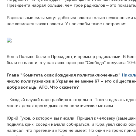
Президента набрал больше, чем трое радикалов – это показате
Радикальные силы могут добиться власти только незаконными м
нас возможен захват власти. У нас слабы такие настроения.
Вон в Польше были и Президент, и премьер радикалами. В Вен
были во власти, а у нас лишь один раз "Свобода" получила 10%
Глава "Комитета освобождения политзаключенных"
Никол
число политузников в Украине не менее 67 – это обществе
добровольцы АТО. Что скажете?
- Каждый случай надо разбирать отдельно. Пока я сделать одно
многих делах проглядываются политические мотивы.
Юрий Гуков, о котором вы писали. Пришел к человеку (замешан
подняла крик, соседи начали собираться, и Юра увел своих бо
написал, что претензий к Юре не имеет. Но один из троих прихв