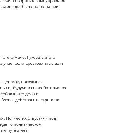
разбой. Говорить о самоуправстве
истов, она была не на нашей
этого мало. Гукова в итоге
 случае: если арестованные шли
ьцев могут оказаться
шили, будучи в своих батальонах
 собрать все дела и
"Азове" действовать строго по
ия. Но многих отпустили под
 идет о политическом
ым путем нет.