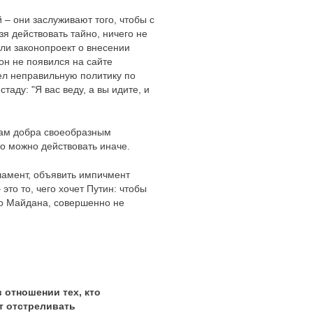
 – они заслуживают того, чтобы с
я действовать тайно, ничего не
ли законопроект о внесении
он не появился на сайте
ел неправильную политику по
аду: "Я вас веду, а вы идите, и
 нам добра своеобразным
о можно действовать иначе.
рламент, объявить импичмент
это то, чего хочет Путин: чтобы
его Майдана, совершенно не
 отношении тех, кто
т отстреливать