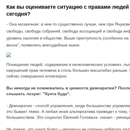
Как вы оцениваете ситуацию с правами людей
сегодня?
- Она мозаичная: в чем-то существенно лучше, чем при Януков
свободы, свобода собраний, свобода ассоциаций и свобода ин
уровень насилия в обществе. Выше преступность (особенно на в
весна", появились внесудебные казни.
Похищение людей, содержание в нечеловеческих условиях, пытк
нарушений прав человека в столь больших масштабах раньше. В
сейчас совершенно иллюзорно.
Вы никогда не сомневались в ценности демократии? Посл
слышать лозунг: "Хунта буде".
- Демократия - способ управления, когда большинство управля
это бывает тяжко. А любая иная альтернатива приведет к тому,
большинством. Это социолог Евгений Головаха сказал - умница
Не думаю, что хунта будет – украинцы не склонны избирать ра