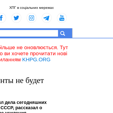
ХПГ в соціальних мережах
більше не оновлюється. Тут
що ви хочете прочитати нові
осиланням
KHPG.ORG
нты не будет
ил дела сегодняшних
СССР, рассказал о