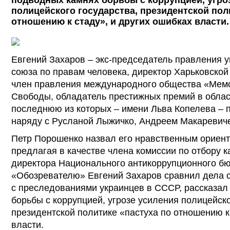
подводных камнях борьбы с коррупцией, угро
полицейского государства, президентской пол
отношению к стаду», и других ошибках власти.
Евгений Захаров – экс-председатель правления у
союза по правам человека, директор Харьковской
член правления международного общества «Мем
Свободы, обладатель престижных премий в облас
последнюю из которых – имени Льва Копелева – п
наряду с Русланой Лыжичко, Андреем Макаревич
Петр Порошенко назвал его нравственным ориент
предлагая в качестве члена комиссии по отбору 
директора Национального антикоррупционного бю
«Обозревателю» Евгений Захаров сравнил дела 
с преследованиями украинцев в СССР, рассказал
борьбы с коррупцией, угрозе усиления полицейско
президентской политике «пастуха по отношению к
власти.