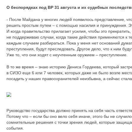
О беспорядках под ВР 31 августа и их судебных последств
- После Майдана у многих людей появилось представление, ч
решить простым путем – с помощью насилия и принуждения. Э
И когда правительство прилагает усилия, чтобы это прекратить
не поддерживаю случаи, когда такие действия применяются к те
каждым случаем разбираться. Пока у меня нет оснований дума
преступления, будут преследовать. Другое дело, что к ним буд
Уже то, что они ходят с неучтенным оружием – преступление.
В то же время – знаю историю Дениса Гордеева, который заст
в СИЗО еще 6 или 7 человек, которых даже не было возле мест
посадить у наших правоохранителей неизбывна, а сейчас стал
Руководство государства должно принять на себя часть ответств
Потому что – если бы оно вело себя иначе, этого бы не случил
сомнительные решения с точки зрения людей, которые защищал
события.