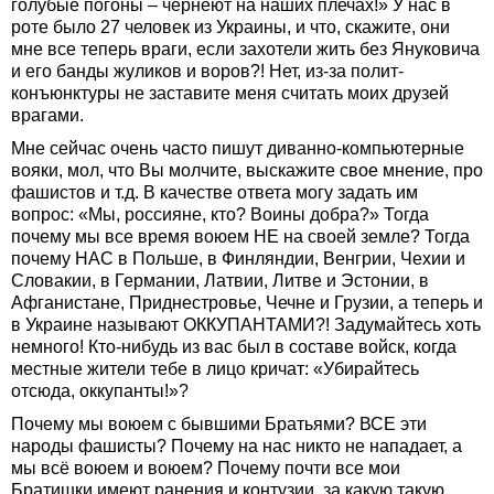
голубые погоны – чернеют на наших плечах!» У нас в
роте было 27 человек из Украины, и что, скажите, они
мне все теперь враги, если захотели жить без Януковича
и его банды жуликов и воров?! Нет, из-за полит-
конъюнктуры не заставите меня считать моих друзей
врагами.
Мне сейчас очень часто пишут диванно-компьютерные
вояки, мол, что Вы молчите, выскажите свое мнение, про
фашистов и т.д. В качестве ответа могу задать им
вопрос: «Мы, россияне, кто? Воины добра?» Тогда
почему мы все время воюем НЕ на своей земле? Тогда
почему НАС в Польше, в Финляндии, Венгрии, Чехии и
Словакии, в Германии, Латвии, Литве и Эстонии, в
Афганистане, Приднестровье, Чечне и Грузии, а теперь и
в Украине называют ОККУПАНТАМИ?! Задумайтесь хоть
немного! Кто-нибудь из вас был в составе войск, когда
местные жители тебе в лицо кричат: «Убирайтесь
отсюда, оккупанты!»?
Почему мы воюем с бывшими Братьями? ВСЕ эти
народы фашисты? Почему на нас никто не нападает, а
мы всё воюем и воюем? Почему почти все мои
Братишки имеют ранения и контузии, за какую такую