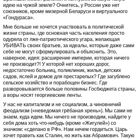
идею на чужой земле? Очнитесь, у России уже нет
союзников, кроме мизерной Беларуси и виртуального
«Гондураса».
Мне больше не хочется участвовать в политической
жизни страны, где основная часть населения просто
одурела от лже-патриотического угара, желающая
УБИВАТЬ своих братьев, за идеалы, которые даже сами
себе не могут сформулировать и объяснить. Это,
наверное, идея: расширение империи, которая ничего
не производит?! У которой нет хороших дорог,
недостаточно больниц, поликлиник, жилья, детских
садов, яслей и домов для престарелых? Где загублено
сельское хозяйство и порабощен бизнес. Где
разворовывается больше половины Госбюджета страны,
а воры носят георгиевские ленты.
У нас не капитализм и не социализм, а чиновничий
феодализм («неведомая грёбаная хрень»). Мы сами не
знаем, куда идем. Мы ничего не производим, найдите у
себя дома хоть что-нибудь (кроме «Жигулей») со
значком: «сделано в РФ». Нам нечем гордиться. Царь
хочет править как Сталин, но жить как Абрамович. Такую