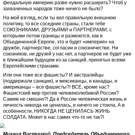
феодальную империю разве нужно расширять? Чтоб у
захваченных народов тоже ничего не было?
На мой взгляд, если ты вел правильную внешнюю
политику, то все соседние страны, стали тебе
СОЮЗНИКАМИ, ДРУЗЬЯМИ и ПАРТНЕРАМИ, с
которыми потом границы и размоются, как в
Объединенной Европе, это и будет «империя» на
дружбе, партнерстве, согласии и союзничестве. Ни
союзников, ни друзей у нас нет, а партнеров не будет уже
в ближайшем будущем из-за санкций, принятых всеми
Европейскими странами.
Или они тоже все фашисты? И австралийцы
(поддержали санкции), и мексиканцы, и канадцы, и
американцы – все фашисты?! ВСЕ, кроме нас?
Фашистский мир против человеколюбивой России?
Самим не смешно?! Да в России человеческая жизнь и
личность никогда не ценилась, и ничего не стоила, А в
особенности, НИКОГДА НЕ ЦЕНИЛАСЬ ЖИНЬ
СОЛДАТА. Может в нас самих что-то не так?!
Михаил Вистицкий, Председатель Объединенного