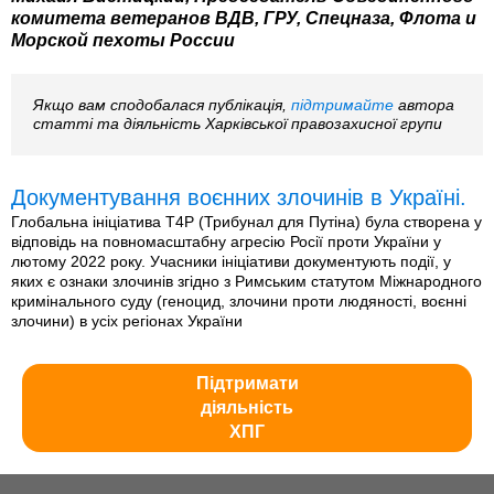
комитета ветеранов ВДВ, ГРУ, Спецназа, Флота и
Морской пехоты России
Якщо вам сподобалася публікація,
підтримайте
автора
статті та діяльність Харківської правозахисної групи
Документування воєнних злочинів в Україні.
Глобальна ініціатива T4P (Трибунал для Путіна) була створена у
відповідь на повномасштабну агресію Росії проти України у
лютому 2022 року. Учасники ініціативи документують події, у
яких є ознаки злочинів згідно з Римським статутом Міжнародного
кримінального суду (геноцид, злочини проти людяності, воєнні
злочини) в усіх регіонах України
Підтримати
діяльність
ХПГ