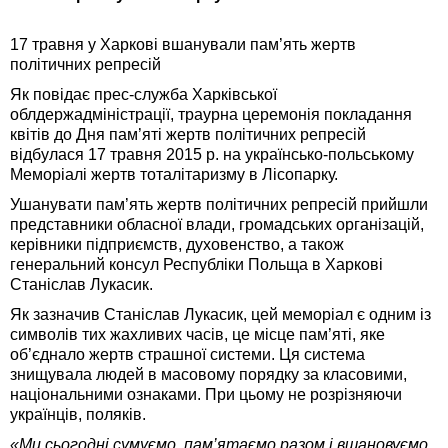
17 травня у Харкові вшанували пам’ять жертв
політичних репресій
Як повідає прес-служба Харківської
облдержадміністрації, траурна церемонія покладання
квітів до Дня пам’яті жертв політичних репресій
відбулася 17 травня 2015 р. на українсько-польському
Меморіалі жертв тоталітаризму в Лісопарку.
Ушанувати пам’ять жертв політичних репресій прийшли
представники обласної влади, громадських організацій,
керівники підприємств, духовенство, а також
генеральний консул Республіки Польща в Харкові
Станіслав Лукасик.
Як зазначив Станіслав Лукасик, цей меморіал є одним із
символів тих жахливих часів, це місце пам’яті, яке
об’єднало жертв страшної системи. Ця система
знищувала людей в масовому порядку за класовими,
національними ознаками. При цьому не розрізняючи
українців, поляків.
«Ми сьогодні сумуємо, пам’ятаємо разом і вшановуємо