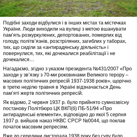
Подібні заходи відбулися і в інших містах та містечках
України. Люди виходили на вулиці з метою вшанувати
пам’ять розкуркулених, депортованих, померлих від
голоду, політв’язнів, розстріляних, загиблих у таборах,
тих, що сиділи за «антирадянську діяльність» і
повернулися, тих, які дочекалися реабілітації і не
дочекалися…
Нагадаємо, згідно з указом президента №431/2007 «Про
заходи у зв’язку з 70-ми роковинами Великого терору –
масових політичних репресій 1937-1938 років», щорічно
в третю неділю травня в Україні відзначається День
пам’яті жертв політичних репресій.
Як відомо, 2 червня 1937 р. було прийнято сумнозвісну
постанову Політбюро ЦК ВКП(б) ПБ-51/94 «Про
антирадянські елементи», відповідно до якої 5 серпня
1937 р. вийшов наказ НКВС СРСР №0044, що поклав
початок масовим репресіям.
Вже до середини листопада 1938 року без суду було