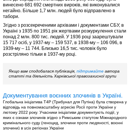
винесено 681 692 смертних вироків, які виконувалися
негайно. Більше 1,7 млн. людей було відправлено в
табори.
Згідно з розсекреченими архівами і документами СБУ, в
Україні з 1935 по 1951 рік жертвами розкуркулення стали
понад 2 млн. 800 тис. людей. У 1936 році заарештували
15 717 осіб, у 1937-му – 159 537, в 1938-му – 106 096, в
1939-му – 11 744. Близько 16,5 тис. чоловік було
розстріляно тільки в 1937-му році.
Якщо вам сподобалася публікація,
підтримайте
автора
статті та діяльність Харківської правозахисної групи
Документування воєнних злочинів в Україні.
Глобальна ініціатива T4P (Трибунал для Путіна) була створена у
відповідь на повномасштабну агресію Росії проти України у
лютому 2022 року. Учасники ініціативи документують події, у
яких є ознаки злочинів згідно з Римським статутом Міжнародного
кримінального суду (геноцид, злочини проти людяності, воєнні
злочини) в усіх регіонах України