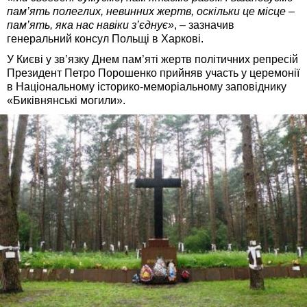
пам’ять полеглих, невинних жертв, оскільки це місце –
пам’ять, яка нас навіки з’єднує»
, – зазначив
генеральний консул Польщі в Харкові.
У Києві у зв’язку Днем пам’яті жертв політичних репресій
Президент Петро Порошенко прийняв участь у церемонії
в Національному історико-меморіальному заповіднику
«Биківнянські могили».