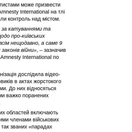
тистами може призвести
esty International на тлі
или контроль над містом.
і за катуваннями та
одо про-київських
всім нещодавно, а саме 9
законів війни»
, – зазначив
mnesty International по
анізація дослідила відео-
виків в актах жорстокого
ми. До них відносяться
ми важко поранених
.
ших областей включають
ними членами військових
а так званих «парадах