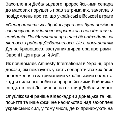
Захоплення Дебальцевого проросійськими сепара
до масових порушень прав затриманих, заявила Amn
повідомлень про те, що українські військові втрат
«Сепаратистські збройні групи вже були помічен
застосуванням іншого жорстокого поводження щ
солдатів. Повідомлення про такі дії надходили зо
лютого з району Дебальцевого. Це є порушенням 
Денис Кривошеєв, заступник директора програми A
Європі і Центральній Азії.
Як повідомляє Amnesty International в Україні, орг
докази, які показують участь сепаратистських бойо
поводження із затриманими українськими солдата
кадри сильного побиття проросійськими бойовика
солдат в селі Логвинове на околиці Дебальцевого
Опубліковані раніше відеокадри з Донецька та ін
побиття та інше фізичне насильство над захопле
українських сил, у тому числі, де їх принижують н