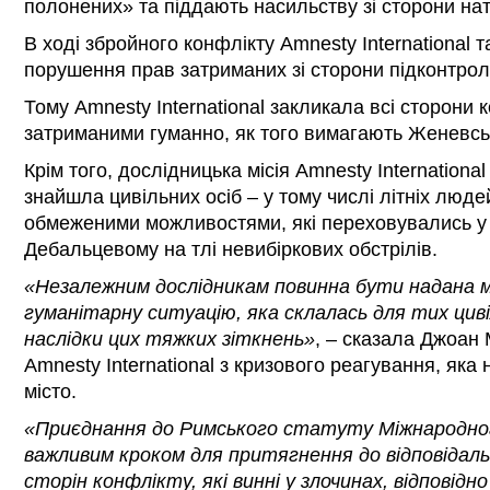
полонених» та піддають насильству зі сторони нат
В ході збройного конфлікту Amnesty International
порушення прав затриманих зі сторони підконтрол
Тому Amnesty International закликала всі сторони 
затриманими гуманно, як того вимагають Женевськ
Крім того, дослідницька місія Amnesty Internationa
знайшла цивільних осіб – у тому числі літніх людей
обмеженими можливостями, які переховувались у
Дебальцевому на тлі невибіркових обстрілів.
«Незалежним дослідникам повинна бути надана 
гуманітарну ситуацію, яка склалась для тих циві
наслідки цих тяжких зіткнень»
, – сказала Джоан
Amnesty International з кризового реагування, як
місто.
«Приєднання до Римського статуту Міжнародног
важливим кроком для притягнення до відповідаль
сторін конфлікту, які винні у злочинах, відповідн