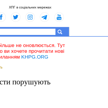
ХПГ в соціальних мережах
більше не оновлюється. Тут
що ви хочете прочитати нові
осиланням
KHPG.ORG
ть
тисти порушують