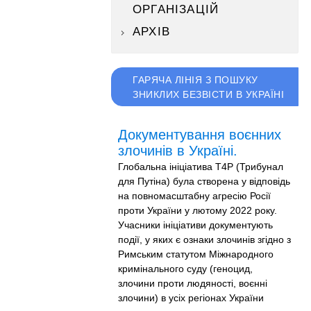
ОРГАНІЗАЦІЙ
АРХІВ
ГАРЯЧА ЛІНІЯ З ПОШУКУ
ЗНИКЛИХ БЕЗВІСТИ В УКРАЇНІ
Документування воєнних
злочинів в Україні.
Глобальна ініціатива T4P (Трибунал
для Путіна) була створена у відповідь
на повномасштабну агресію Росії
проти України у лютому 2022 року.
Учасники ініціативи документують
події, у яких є ознаки злочинів згідно з
Римським статутом Міжнародного
кримінального суду (геноцид,
злочини проти людяності, воєнні
злочини) в усіх регіонах України