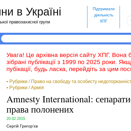
и в Україні
Підтримати
діяльність
ХПГ
ької правозахисної групи
Увага! Це архівна версія сайту ХПГ. Вона 
зібрані публікації з 1999 по 2025 роки. Як
пубікації, будь ласка, перейдіть за цим п
• Рубрики / Право на свободу та особисту недоторканніс
• Рубрики / Армія
Amnesty International: сепара
права полонених
20.02.2015
Сергій Григор’єв