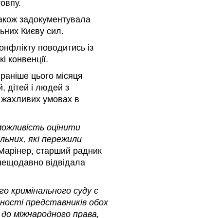
овпу.
 також задокументувала
ьних Києву сил.
конфлікту поводитись із
і конвенції.
l раніше цього місяця
, дітей і людей з
 жахливих умовах в
можливість оцінити
льних, які пережили
 Марінер, старший радник
а нещодавно відвідала
о кримінального суду є
ності представників обох
о до міжнародного права,