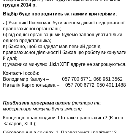
грудня 2014
р.
Відбір буде проводитись за такими критеріями:
а) Учасник Школи має бути членом діючої недержавної
правозахисної організації;
б) від однієї організації ми будемо запрошувати тільки
одного представника;
в) бажано, щоб кандидат мав певний досвід
правозахисної діяльності і бажав цю роботу виконувати
й далі;
г) учасники минулих Шкіл ХПГ вдруге не запрошуються.
Контактні особи:
Володимир Каплун – 057 700 6771, 068 961 3562
Наталія Картопольцева – 057 700 6772, 050 401 1488
Приблизна програма школи
(лектори та
модератори можуть бути змінені)
Концепція прав людини. Що таке правозахист? (Євген
Захаров, ХПГ);
Обговорення в секціях: 1. Правозахист і політика; 2.