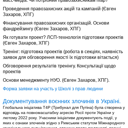
масс-медіа. Чи потрібний правозахисникам піар?
Проведення правозахисних акцій та кампаній (Євген
Захаров, ХПГ)
Фінансування правозахисних організацій. Основи
фандрейзингу (Євген Захаров, ХПГ)
Як готувати проект? ЛСП-технологія підготовки проектів
(Євген Захаров, ХПГ)
Тренінг: підготовка проектів (робота в секціях, наявність
заявок для обговорення якості їх підготовки вітається)
Обговорення результатів тренінгу. Консультації щодо
проектів
Основи менеджменту НУО. (Євген Захаров, ХПГ).
Форма заявки на участь у Школі з прав людини
Документування воєнних злочинів в Україні.
Глобальна ініціатива T4P (Трибунал для Путіна) була створена у
відповідь на повномасштабну агресію Росії проти України у
лютому 2022 року. Учасники ініціативи документують події, у
яких є ознаки злочинів згідно з Римським статутом Міжнародного