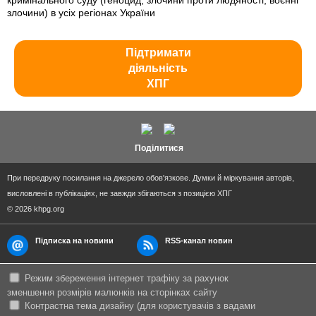
кримінального суду (геноцид, злочини проти людяності, воєнні
злочини) в усіх регіонах України
Підтримати
діяльність
ХПГ
Поділитися
При передруку посилання на джерело обов'язкове. Думки й міркування авторів,
висловлені в публікаціях, не завжди збігаються з позицією ХПГ
© 2026 khpg.org
Підписка на новини
RSS-канал новин
Режим збереження інтернет трафіку за рахунок
зменшення розмірів малюнків на сторінках сайту
Контрастна тема дизайну (для користувачів з вадами