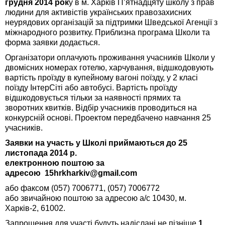
груд
ня 2014 рок
у в м. Харків П’ятнадцяту школу з прав
людини для активістів українських правозахисних
неурядових організацій за підтримки Шведської Агенції з
міжнародного розвитку. Приблизна програма Школи та
форма заявки додається.
Організатори оплачують проживання учасників Школи у
двомісних номерах готелю, харчування, відшкодовують
вартість проїзду в купейному вагоні поїзду, у 2 класі
поїзду ІнтерСіті або автобусі. Вартість проїзду
відшкодовується тільки за наявності прямих та
зворотних квитків. Відбір учасників проводиться на
конкурсній основі. Проектом передбачено навчання 25
учасників.
Заявки на участь у Школі приймаються до 25
листопада 2014 р.
електронною поштою за
адресою
15hrkharkiv@gmail.com
або факсом (057) 7006771, (057) 7006772
або звичайною поштою за адресою а/с 10430, м.
Харків-2, 61002.
Запрошення для участі будуть надіслані не пізніше
1