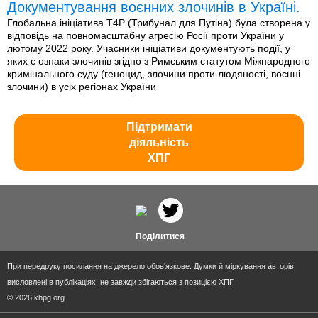
Документування воєнних злочинів в Україні.
Глобальна ініціатива T4P (Трибунал для Путіна) була створена у
відповідь на повномасштабну агресію Росії проти України у
лютому 2022 року. Учасники ініціативи документують події, у
яких є ознаки злочинів згідно з Римським статутом Міжнародного
кримінального суду (геноцид, злочини проти людяності, воєнні
злочини) в усіх регіонах України
Підтримати
діяльність
ХПГ
Поділитися
При передруку посилання на джерело обов'язкове. Думки й міркування авторів,
висловлені в публікаціях, не завжди збігаються з позицією ХПГ
© 2026 khpg.org