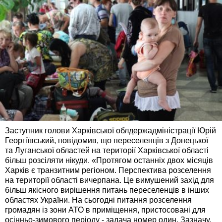
Заступник голови Харківської облдержадміністрації Юрій
Георгіївський, повідомив, що переселенців з Донецької
та Луганської областей на території Харківської області
більш розсіляти нікуди. «Протягом останніх двох місяців
Харків є транзитним регіоном. Перспектива розселення
на території області вичерпана. Це вимушений захід для
більш якісного вирішення питань переселенців в інших
областях України. На сьогодні питання розселення
громадян із зони АТО в приміщення, пристосовані для
осінньо-зимового періоду - задача номер один. Зазначу,