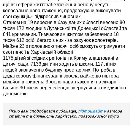
що всі сфери життєзабезпечення регіону несуть
колосальне навантаження, продовжуючи виконувати
свої функції»- підкреслив чиновник.
Станом на 19 вересня в базу даних області внесено 80
тисяч 172 людини з Луганської та Донецької областей та
841 кримчанин. Тимчасовим житлом забезпечили 18
тисяч 612 осіб, багато з них - за рахунок волонтерів.
Майже 23 з половиною тисячі осіб зможуть отримувати
свої пенсії в Харківській області.
1175 дітей зі східних регіонів та Криму влаштовані в
дитячі сади, 7133 дитини ходять в школи. 117 літніх
людей визначені в будинку престарілих. Потреба в
додатковому фінансуванні зросла майже до півтора
мільйонів гривень. Зросло навантаження на лікарні -
більше 30 тисяч переселенців звернулися за медичною
допомогою.
Якщо вам сподобалася публікація,
підтримайте
автора
статті та діяльність Харківської правозахисної групи