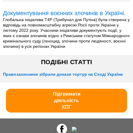
Документування воєнних злочинів в Україні.
Глобальна ініціатива T4P (Трибунал для Путіна) була створена у
відповідь на повномасштабну агресію Росії проти України у
лютому 2022 року. Учасники ініціативи документують події, у
яких є ознаки злочинів згідно з Римським статутом Міжнародного
кримінального суду (геноцид, злочини проти людяності, воєнні
злочини) в усіх регіонах України
ПОДІБНІ СТАТТІ
Правозахисники зібрали докази тортур на Сході України
Підтримати
діяльність
ХПГ