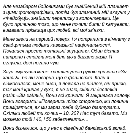
Але незабаром бойовиками був знайдений мій планшет
з цими фотографіями, потім був зламаний мій акаунт у
«Фейсбуці», знайшли переписку з волонтерами. Це
було причиною того, що мене почали бити й катувати,
вимагали прізвища цих людей, всі мої зв’язки.
Мене звели на перший поверх, і я потрапила в кімнату з
двадцятьма людьми кавказької національності.
Почалися просто тотальні знущання. Один дістав
патрони і стріляв мені біля вуха багато разів. Я
оглухла, досі погано чую.
Заур змушував мене з витягнутою рукою кричати «Зіг
хайль!», бо він говорив, що я фашистка. Коли я
відмовилася, мене били, я лежала на підлозі, він присів,
так мені кричав у вуха, я не знаю, скільки десятків
разів: «Зіг хайль!», Вони всі кричали. Я закривала голову.
Вони говорили: «Повернись тією стороною, ми повинні
примірятися, як ми зараз тебе будемо ґвалтувати.
Скільки людей ти хочеш – 10, 20? Нас тут багато. Ми
можемо тобі і 40, і 50 забезпечити»…
Вони дізналися, що у нас є сімейний банківський вклад,