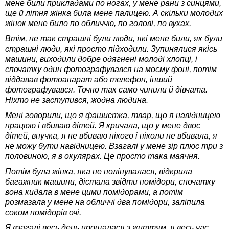
мене били прикладами по ногах, у мене рани з синцями,
ще й літня жінка била мене палицею. А скільки молодих
жінок мене било по обличчю, по голові, по вухах.
Втім, не так страшні були люди, які мене били, як були
страшні люди, які просто підходили. Зупинялися якісь
машини, виходили добре одягнені молоді хлопці, і
спочатку один фотографувався на моєму фоні, потім
віддавав фотоапарат або телефон, інший
фотографувався. Точно так само чинили й дівчата.
Ніхто не заступився, жодна людина.
Мені говорили, що я фашистка, твар, що я навідницею
працюю і вбиваю дітей. Я кричала, що у мене двоє
дітей, внучка, я не вбиваю нікого і ніколи не вбивала, я
не можу бути навідницею. Взагалі у мене зір плюс три з
половиною, я в окулярах. Це просто така маячня.
Потім була жінка, яка не полінувалася, відкрила
багажник машини, дістала звідти помідори, спочатку
вона кидала в мене цими помідорами, а потім
розмазала у мене на обличчі два помідори, заліпила
соком помідорів очі.
Я взагалі весь день прощалася з життям, я весь час