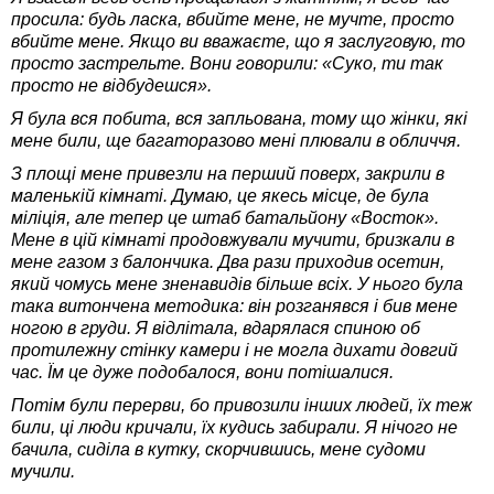
просила: будь ласка, вбийте мене, не мучте, просто
вбийте мене. Якщо ви вважаєте, що я заслуговую, то
просто застрельте. Вони говорили: «Суко, ти так
просто не відбудешся».
Я була вся побита, вся запльована, тому що жінки, які
мене били, ще багаторазово мені плювали в обличчя.
З площі мене привезли на перший поверх, закрили в
маленькій кімнаті. Думаю, це якесь місце, де була
міліція, але тепер це штаб батальйону «Восток».
Мене в цій кімнаті продовжували мучити, бризкали в
мене газом з балончика. Два рази приходив осетин,
який чомусь мене зненавидів більше всіх. У нього була
така витончена методика: він розганявся і бив мене
ногою в груди. Я відлітала, вдарялася спиною об
протилежну стінку камери і не могла дихати довгий
час. Їм це дуже подобалося, вони потішалися.
Потім були перерви, бо привозили інших людей, їх теж
били, ці люди кричали, їх кудись забирали. Я нічого не
бачила, сиділа в кутку, скорчившись, мене судоми
мучили.