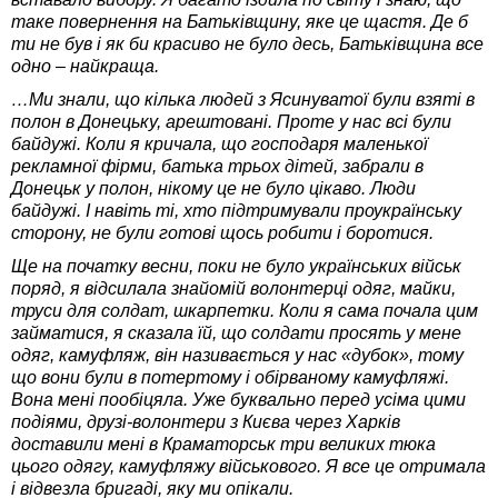
таке повернення на Батьківщину, яке це щастя. Де б
ти не був і як би красиво не було десь, Батьківщина все
одно – найкраща.
…Ми знали, що кілька людей з Ясинуватої були взяті в
полон в Донецьку, арештовані. Проте у нас всі були
байдужі. Коли я кричала, що господаря маленької
рекламної фірми, батька трьох дітей, забрали в
Донецьк у полон, нікому це не було цікаво. Люди
байдужі. І навіть ті, хто підтримували проукраїнську
сторону, не були готові щось робити і боротися.
Ще на початку весни, поки не було українських військ
поряд, я відсилала знайомій волонтерці одяг, майки,
труси для солдат, шкарпетки. Коли я сама почала цим
займатися, я сказала їй, що солдати просять у мене
одяг, камуфляж, він називається у нас «дубок», тому
що вони були в потертому і обірваному камуфляжі.
Вона мені пообіцяла. Уже буквально перед усіма цими
подіями, друзі-волонтери з Києва через Харків
доставили мені в Краматорськ три великих тюка
цього одягу, камуфляжу військового. Я все це отримала
і відвезла бригаді, яку ми опікали.