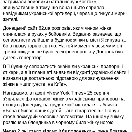
затримали бойовики батальйону «Восток»,
звинувативши в тому, що вона нібито сприяла
навідникам української артилерії, через що гинули мирні
жителі.
Донецький сайт 62.ua розповів, яким чином жінка
опинилася в руках у бойовиків. Видання зазначає, що
сепаратисти увійшли в будинок жінки в місті Ясинувата,
бо в ньому горіло світло. На той момент у всьому місті
третій тиждень не було електроенергії, а у Довгань був
дизель-генератор.
В її будинку сепаратисти знайшли українські прапорці і
стікери, а в її планшеті виявили відкриті українські сайти і
визнали це достатньою підставою для звинувачення
жінки в «шпигунстві на Київ».
Нагадаємо, в газеті «New York Times» 25 серпня
з’явилася фотографія жінки з українським прапором на
площі в Донецьку, на грудях якої містилася табличка
«Вона вбиває наших дітей – агент карателів». Поруч
стояв похмурий чоловік з автоматом. На іншому знімку
розлючена блондинка в чорному била жінку ногою.
Через 2 дні стало відомо ім’я полонянки – Ірина Довгань.