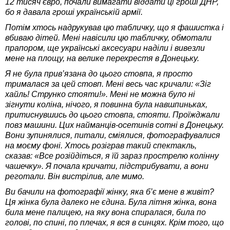
12 тисяч євро, почали вимагати віддати ці гроші ДНР,
бо я давала гроші українській армії.
Потім хтось надрукував цю табличку, що я фашистка і
вбиваю дітей. Мені навісили цю табличку, обмотали
прапором, ще українські аксесуари наділи і вивезли
мене на площу, на велике перехрестя в Донецьку.
Я не була прив’язана до цього стовпа, я просто
трималася за цей стовп. Мені весь час кричали: «Зіг
хайль! Струнко стояти!». Мені не можна було ні
зігнути коліна, нічого, я повинна була навшпиньках,
притиснувшись до цього стовпа, стояти. Проїжджали
повз машини. Цих найманців-осетинів сотні в Донецьку.
Вони зупинялися, питали, сміялися, фотографувалися
на моєму фоні. Хтось розіграв такий спектакль,
сказав: «Все розійдіться, я їй зараз прострелю колінну
чашечку». Я почала кричати, підстрибувати, а вони
реготали. Він вистрілив, але мимо.
Ви бачили на фотографії жінку, яка б’є мене в живіт?
Ця жінка була далеко не єдина. Була літня жінка, вона
била мене палицею, на яку вона спиралася, била по
голові, по спині, по плечах, я вся в синцях. Крім того, що