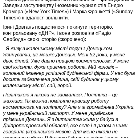
Завдяки заступництву іноземних журналістів Ендрю
Крамера («New York Times») і Марка Франкетті («Sunday
Times») її вдалося звільнити.
Ірині Довгань пощастилося покинути територію,
контрольовану «ДНР», і вона розповіла «Радіо
Свобода» свою історію (скорочено):
- Я живу в маленькому місті поруч з Донецьком –
Ясинуватій, це майже Донецьк. Мені 52 роки, у мене
двоє дітей. Уже давно працюю косметологом. У мене
свої клієнти, дуже приємна робота. Мій чоловік –
головний інженер успішної будівельної фірми. У нас була
досить забезпечена родина, свій будинок у цьому
маленькому місті, сад, город.
Політикою я ніколи не займалася. Політика – це
жахливо. Як можна поміняти красиву роботу
косметолога на політику? Але я ж громадянка України,
у мене український паспорт. У мене українське
прізвище Довгань. Я з дитинства жила у бабусі в
Дніпропетровській області, все село і я разом з ними
говорила українською мовою. Для мене ніколи не
вставало вибору. Я багато їздила по світу і знаю, що