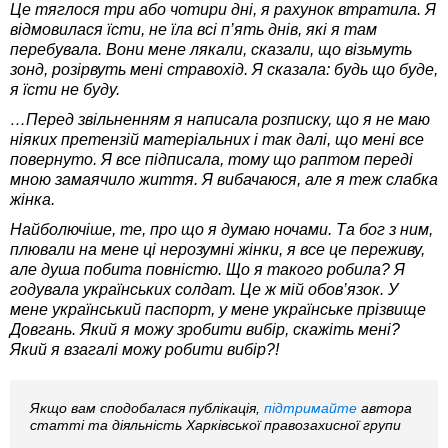
Це тяглося три або чотири дні, я рахунок втратила. Я
відмовилася їсти, не їла всі п’ять днів, які я там
перебувала. Вони мене лякали, сказали, що візьмуть
зонд, розірвуть мені стравохід. Я сказала: будь що буде,
я їсти не буду.
…Перед звільненням я написала розписку, що я не маю
ніяких претензій матеріальних і так далі, що мені все
повернуто. Я все підписала, тому що раптом переді
мною замаячило життя. Я вибачаюся, але я теж слабка
жінка.
Найболючіше, те, про що я думаю ночами. Та бог з ним,
плювали на мене ці нерозумні жінки, я все це переживу,
але душа побита повністю. Що я такого робила? Я
годувала українських солдат. Це ж мій обов’язок. У
мене український паспорт, у мене українське прізвище
Довгань. Який я можу зробити вибір, скажіть мені?
Який я взагалі можу робити вибір?!
Якщо вам сподобалася публікація,
підтримайте
автора
статті та діяльність Харківської правозахисної групи