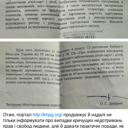
Отже, портал
http://khpg.org/
продовжує й надалі не
тільки інформувати про випадки кричущих недотримань
прав і свобод людини, але й давати практичні поради, як