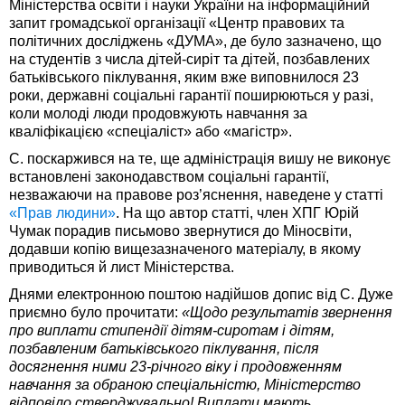
Міністерства освіти і науки України на інформаційний
запит громадської організації «Центр правових та
політичних досліджень «ДУМА», де було зазначено, що
на студентів з числа дітей-сиріт та дітей, позбавлених
батьківського піклування, яким вже виповнилося 23
роки, державні соціальні гарантії поширюються у разі,
коли молоді люди продовжують навчання за
кваліфікацією «спеціаліст» або «магістр».
С. поскаржився на те, ще адміністрація вишу не виконує
встановлені законодавством соціальні гарантії,
незважаючи на правове роз’яснення, наведене у статті
«Прав людини»
. На що автор статті, член ХПГ Юрій
Чумак порадив письмово звернутися до Міносвіти,
додавши копію вищезазначеного матеріалу, в якому
приводиться й лист Міністерства.
Днями електронною поштою надійшов допис від С. Дуже
приємно було прочитати:
«Щодо результатів звернення
про виплати стипендії дітям-сиротам і дітям,
позбавленим батьківського піклування, після
досягнення ними 23-річного віку і продовженням
навчання за обраною спеціальністю, Міністерство
відповіло стверджувально! Виплати мають