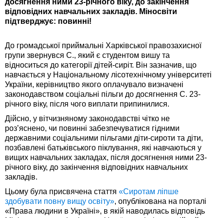
досягнення ними 23-річного віку, до закінчення
відповідних навчальних закладів. Міносвіти
підтверджує: повинні!
До громадської приймальні Харківської правозахисної
групи звернувся С., який є студентом вишу та
відноситься до категорії дітей-сиріт. Він зазначив, що
навчається у Національному лісотехнічному університеті
України, керівництво якого оплачувало визначені
законодавством соціальні пільги до досягнення С. 23-
річного віку, після чого виплати припинилися.
Дійсно, у вітчизняному законодавстві чітко не
роз’яснено, чи повинні забезпечуватися гідними
державними соціальними пільгами діти-сироти та діти,
позбавлені батьківського піклування, які навчаються у
вищих навчальних закладах, після досягнення ними 23-
річного віку, до закінчення відповідних навчальних
закладів.
Цьому була присвячена стаття
«Сиротам ліпше
здобувати повну вищу освіту»
, опублікована на порталі
«Права людини в Україні», в якій наводилась відповідь