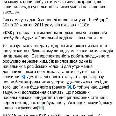
чи можуть вони відбувати ту частину покарання, що
залишилась, у суспільстві і за яких умов і наглядових
заходів».
Так само у згаданій доповіді щодо візиту до Швейцарії з
10 по 20 жовтня 2011 року він вказав (п.118):
«КЗК розглядає таким чином негуманним ув’язнювати
особу без будь-якої реальної надії на звільнення…».
Як вказується у літературі, практики також визнають те,
що у людини в будь-якому випадку має залишатися надія
на звільнення. Безперспективність робить засудженого
особливо небезпечним. Як висловився один із
начальників російських колоній для утримання
довічників, нікого не можна заганяти в куток, навіть
злочинця
[8]
. Деякі вчені навіть вказують, про загрозу
появи безконтрольних «суперзасуджених» як наслідок
того, що їм не буде чого втрачати
[9]
. В той же час, деякі
зарубіжні дослідження свідчать, що показник
насильницьких інцидентів та дисциплінарних стягнень
серед них під час перебування у в’язницях нижчий, ніж у
інших засуджених
[10]
.
Є) У Меморандумі КЗК, який був підготовлений J.W.