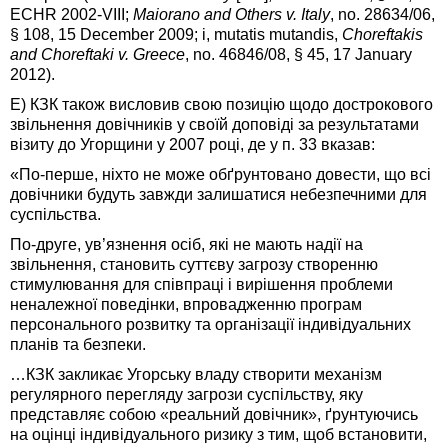
ECHR 2002‑VIII;
Maiorano and Others v. Italy
, no. 28634/06,
§ 108, 15 December 2009; і, mutatis mutandis,
Choreftakis
and Choreftaki v. Greece
, no. 46846/08, § 45, 17 January
2012).
Е) КЗК також висловив свою позицію щодо дострокового
звільнення довічників у своїй доповіді за результатами
візиту до Угорщини у 2007 році, де у п. 33 вказав:
«По-перше, ніхто не може обґрунтовано довести, що всі
довічники будуть завжди залишатися небезпечними для
суспільства.
По-друге, ув’язнення осіб, які не мають надії на
звільнення, становить суттєву загрозу створенню
стимулювання для співпраці і вирішення проблеми
неналежної поведінки, впровадженню програм
персонального розвитку та організації індивідуальних
планів та безпеки.
…КЗК закликає Угорську владу створити механізм
регулярного перегляду загрози суспільству, яку
представляє собою «реальний довічник», ґрунтуючись
на оцінці індивідуального ризику з тим, щоб встановити,