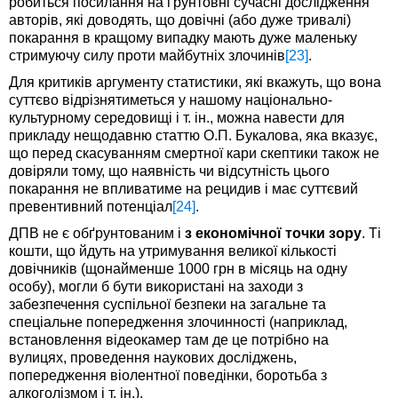
робиться посилання на ґрунтовні сучасні дослідження
авторів, які доводять, що довічні (або дуже тривалі)
покарання в кращому випадку мають дуже маленьку
стримуючу силу проти майбутніх злочинів
[23]
.
Для критиків аргументу статистики, які вкажуть, що вона
суттєво відрізнятиметься у нашому національно-
культурному середовищі і т. ін., можна навести для
прикладу нещодавню статтю О.П. Букалова, яка вказує,
що перед скасуванням смертної кари скептики також не
довіряли тому, що наявність чи відсутність цього
покарання не впливатиме на рецидив і має суттєвий
превентивний потенціал
[24]
.
ДПВ не є обґрунтованим і
з економічної точки зору
. Ті
кошти, що йдуть на утримування великої кількості
довічників (щонайменше 1000 грн в місяць на одну
особу), могли б бути використані на заходи з
забезпечення суспільної безпеки на загальне та
спеціальне попередження злочинності (наприклад,
встановлення відеокамер там де це потрібно на
вулицях, проведення наукових досліджень,
попередження віолентної поведінки, боротьба з
алкоголізмом і т. ін.).