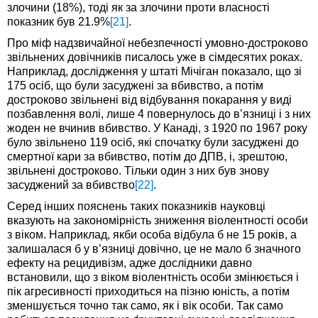
злочини (18%), тоді як за злочини проти власності
показник був 21.9%
[21]
.
Про міф надзвичайної небезпечності умовно-достроково
звільнених довічників писалось уже в сімдесятих роках.
Наприклад, дослідження у штаті Мічіган показало, що зі
175 осіб, що були засуджені за вбивство, а потім
достроково звільнені від відбування покарання у виді
позбавлення волі, лише 4 повернулось до в’язниці і з них
жоден не вчинив вбивство. У Канаді, з 1920 по 1967 року
було звільнено 119 осіб, які спочатку були засуджені до
смертної кари за вбивство, потім до ДПВ, і, зрештою,
звільнені достроково. Тільки один з них був знову
засуджений за вбивство
[22]
.
Серед інших пояснень таких показників науковці
вказують на закономірність зниження віолентності особи
з віком. Наприклад, якби особа відбула б не 15 років, а
залишалася б у в’язниці довічно, це не мало б значного
ефекту на рецидивізм, адже дослідники давно
встановили, що з віком віолентність особи змінюється і
пік агресивності приходиться на пізню юність, а потім
зменшується точно так само, як і вік особи. Так само