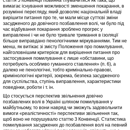
стаття 3 Конвенції повинна тлумачитися як така, що
вимагає існування можливості зменшення покарання, в
розумінні перегляду, який дозволяє національній владі
вирішити питання про те, чи мали місце суттєві зміни
засудженого до довічного позбавлення волі, чи було під
час відбування покарання зроблено прогрес у
виправленні і чи не було тривале тримання в ізоляції
більше виправдано пенологічними міркуваннями. Тим не
менш, як витікає зі змісту Положення про помилування,
найголовнішим критерієм для вирішення питання про
застосування помилування є лише «обставини, що
потребують особливо гуманного ставлення» (п. 6), а
далеко не пенологічні, тобто кримінально-правові,
кримінологічні критерії, зокрема, безпека засудженого
для суспільства, ступінь виправлення, характеристики
поведінки, роботи і т. ін.
Що стосується перспектив звільнення довічно
позбавлених волі в Україні шляхом помилування у
майбутньому, то вони навряд чи зможуть задовольнити
вимоги «реалістичності» перспективи звільнення так,
щоб воно не порушувало статтю 3 Конвенції. Статистика
помилування засуджених до позбавлення волі на певний