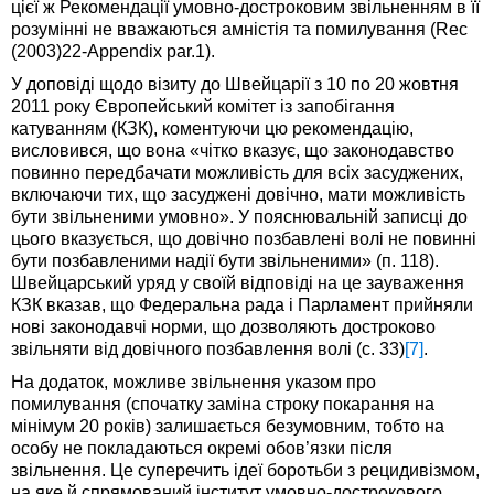
цієї ж Рекомендації умовно-достроковим звільненням в її
розумінні не вважаються амністія та помилування (Rec
(2003)22-Appendix par.1).
У доповіді щодо візиту до Швейцарії з 10 по 20 жовтня
2011 року Європейський комітет із запобігання
катуванням (КЗК), коментуючи цю рекомендацію,
висловився, що вона «чітко вказує, що законодавство
повинно передбачати можливість для всіх засуджених,
включаючи тих, що засуджені довічно, мати можливість
бути звільненими умовно». У пояснювальній записці до
цього вказується, що довічно позбавлені волі не повинні
бути позбавленими надії бути звільненими» (п. 118).
Швейцарський уряд у своїй відповіді на це зауваження
КЗК вказав, що Федеральна рада і Парламент прийняли
нові законодавчі норми, що дозволяють достроково
звільняти від довічного позбавлення волі (с. 33)
[7]
.
На додаток, можливе звільнення указом про
помилування (спочатку заміна строку покарання на
мінімум 20 років) залишається безумовним, тобто на
особу не покладаються окремі обов’язки після
звільнення. Це суперечить ідеї боротьби з рецидивізмом,
на яке й спрямований інститут умовно-дострокового