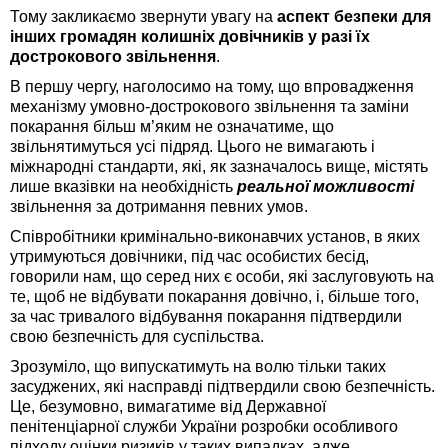
Тому закликаємо звернути увагу на
аспект безпеки для
інших громадян колишніх довічників у разі їх
дострокового звільнення
.
В першу чергу, наголосимо на тому, що впровадження
механізму умовно-дострокового звільнення та заміни
покарання більш м’яким не означатиме, що
звільнятимуться усі підряд. Цього не вимагають і
міжнародні стандарти, які, як зазначалось вище, містять
лише вказівки на необхідність
реальної можливості
звільнення за дотримання певних умов.
Співробітники кримінально-виконавчих установ, в яких
утримуються довічники, під час особистих бесід,
говорили нам, що серед них є особи, які заслуговують на
те, щоб не відбувати покарання довічно, і, більше того,
за час тривалого відбування покарання підтвердили
свою безпечність для суспільства.
Зрозуміло, що випускатимуть на волю тільки таких
засуджених, які насправді підтвердили свою безпечність.
Це, безумовно, вимагатиме від Державної
пенітенціарної служби України розробки особливого
підходу оцінки ризиків у таких випадках, адже