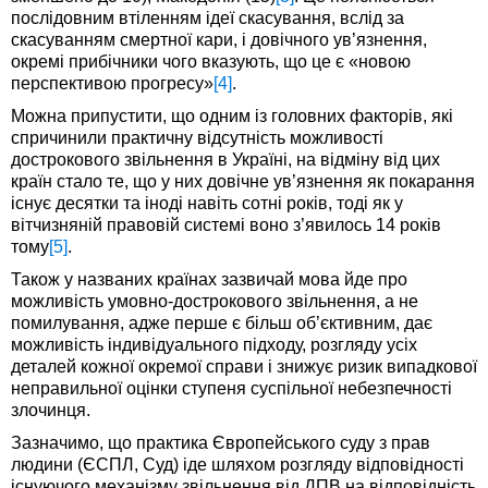
послідовним втіленням ідеї скасування, вслід за
скасуванням смертної кари, і довічного ув’язнення,
окремі прибічники чого вказують, що це є «новою
перспективою прогресу»
[4]
.
Можна припустити, що одним із головних факторів, які
спричинили практичну відсутність можливості
дострокового звільнення в Україні, на відміну від цих
країн стало те, що у них довічне ув’язнення як покарання
існує десятки та іноді навіть сотні років, тоді як у
вітчизняній правовій системі воно з’явилось 14 років
тому
[5]
.
Також у названих країнах зазвичай мова йде про
можливість умовно-дострокового звільнення, а не
помилування, адже перше є більш об’єктивним, дає
можливість індивідуального підходу, розгляду усіх
деталей кожної окремої справи і знижує ризик випадкової
неправильної оцінки ступеня суспільної небезпечності
злочинця.
Зазначимо, що практика Європейського суду з прав
людини (ЄСПЛ, Суд) іде шляхом розгляду відповідності
існуючого механізму звільнення від ДПВ на відповідність