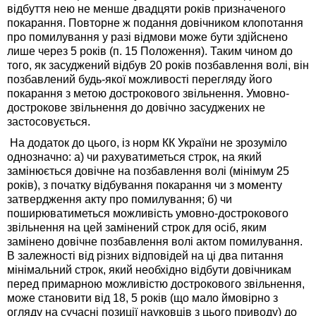
відбуття нею не менше двадцяти років призначеного
покарання. Повторне ж подання довічником клопотання
про помилування у разі відмови може бути здійснено
лише через 5 років (п. 15 Положення). Таким чином до
того, як засуджений відбув 20 років позбавлення волі, він
позбавлений будь-якої можливості перегляду його
покарання з метою дострокового звільнення. Умовно-
дострокове звільнення до довічно засуджених не
застосовується.
На додаток до цього, із норм КК України не зрозуміло
однозначно: а) чи рахуватиметься строк, на який
замінюється довічне на позбавлення волі (мінімум 25
років), з початку відбування покарання чи з моменту
затвердження акту про помилування; б) чи
поширюватиметься можливість умовно-дострокового
звільнення на цей замінений строк для осіб, яким
замінено довічне позбавлення волі актом помилування.
В залежності від різних відповідей на ці два питання
мінімальний строк, який необхідно відбути довічникам
перед примарною можливістю дострокового звільнення,
може становити від 18, 5 років (що мало ймовірно з
огляду на сучасні позиції науковців з цього приводу) до