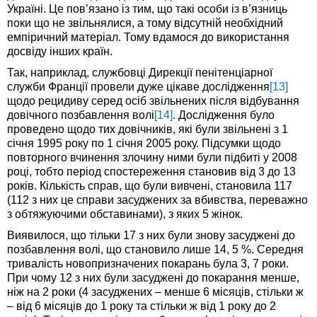
Україні. Це пов’язано із тим, що такі особи із в’язниць
поки що не звільнялися, а тому відсутній необхідний
емпіричний матеріал. Тому вдамося до використання
досвіду інших країн.
Так, наприклад, службовці Дирекції пенітенціарної
служби Франції провели дуже цікаве дослідження
[13]
щодо рецидиву серед осіб звільнених після відбування
довічного позбавлення волі
[14]
. Дослідження було
проведено щодо тих довічників, які були звільнені з 1
січня 1995 року по 1 січня 2005 року. Підсумки щодо
повторного вчинення злочину ними були підбиті у 2008
році, тобто період спостереження становив від 3 до 13
років. Кількість справ, що були вивчені, становила 117
(112 з них це справи засуджених за вбивства, переважно
з обтяжуючими обставинами), з яких 5 жінок.
Виявилося, що тільки 17 з них були знову засуджені до
позбавлення волі, що становило лише 14, 5 %. Середня
тривалість новопризначених покарань була 3, 7 роки.
При чому 12 з них були засуджені до покарання менше,
ніж на 2 роки (4 засуджених – менше 6 місяців, стільки ж
– від 6 місяців до 1 року та стільки ж від 1 року до 2