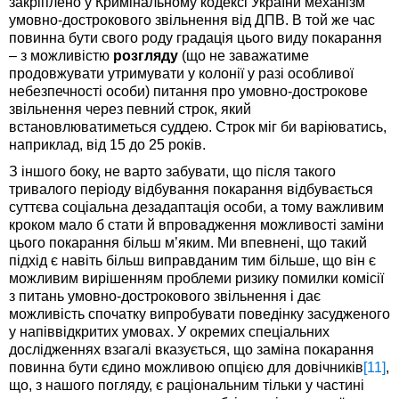
закріплено у Кримінальному кодексі України механізм
умовно-дострокового звільнення від ДПВ. В той же час
повинна бути свого роду градація цього виду покарання
– з можливістю
розгляду
(що не заважатиме
продовжувати утримувати у колонії у разі особливої
небезпечності особи) питання про умовно-дострокове
звільнення через певний строк, який
встановлюватиметься суддею. Строк міг би варіюватись,
наприклад, від 15 до 25 років.
З іншого боку, не варто забувати, що після такого
тривалого періоду відбування покарання відбувається
суттєва соціальна дезадаптація особи, а тому важливим
кроком мало б стати й впровадження можливості заміни
цього покарання більш м’яким. Ми впевнені, що такий
підхід є навіть більш виправданим тим більше, що він є
можливим вирішенням проблеми ризику помилки комісії
з питань умовно-дострокового звільнення і дає
можливість спочатку випробувати поведінку засудженого
у напіввідкритих умовах. У окремих спеціальних
дослідженнях взагалі вказується, що заміна покарання
повинна бути єдино можливою опцією для довічників
[11]
,
що, з нашого погляду, є раціональним тільки у частині