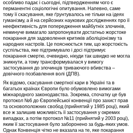
особливо падає і сьогодні, підтвердженням чого є
перманентні соціологічні опитування. Напевно, саме
тому її скасування, яке ґрунтувалось не тільки на ідеях
гуманізму, а й на серйозних наукових дослідженнях про її
неефективність для попередження майбутніх злочинів,
неминуче вимагало запропонувати достатньо жорстоке
покарання для задоволення критиків аболіціонізму та
народних настроїв. Це пояснюється тим, що жорстокість
суспільства, яке підтримувало і досі підтримує
покарання смертю, очевидно, нікуди так швидко не могла
зникнути, а тому трансформувалася у вимогу
застосування до злочинців триваючого вбивства –
довічного позбавлення волі (ДПВ).
Як відомо, скасування смертної кари в Україні та в
багатьох країнах Європи було обумовлено вимогами
міжнародного законодавства. Зокрема, спочатку це був
протокол №6 до Європейської конвенції про захист прав
та основоположних свобод (прийнятий у 1985 році), який
все ж залишив можливість її застосування у окремих
випадках, а потім протокол №11 (прийнятий у 2003 році),
яким її застосування було заборонено за будь-яких умов.
Однак Конвенція чітко не вказала на те, яке покарання