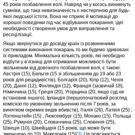
45 років позбавлення волі. Навряд чи у когось виникнуть
сумніви, що така невизначеність є нестерпною для будь-
якої людської істоти. Вона не сприяє й мотивації до
хорошої поведінки під час відбування покарання, ідеї
необхідності створення умов для виправлення та
ресоцілізації.
Якщо звернутися до досвіду країн із розвиненими
системами виконання покарань то ми будемо здивовані
їх прикладом. Мінімальна кількість років, які необхідно
відбути у в’язниці для отримання можливості бути
звільненим від довічного позбавлення волі, є такою:
Австрія (15), Бельгія (15 зі збільшенням до 19 або 23
років для рецидивістів), Болгарія (20), Кіпр (12), Чехія
(20), Данія (12), Фінляндія (12), Франція (зазвичай 18),
Німеччина (15), Греція (20), Угорщина (20, якщо суд не
встановив іншого), Ірландія (першопочатковий розгляд
комісією по умовному звільненню після 7 років, за
винятком окремих видів вбивств), Італія (26), Латвія (25) ,
Ліхтенштейн (15) , Люксембург (15), Монако (15), Польща
(25), Румунія (20), Словаччина (25), Словенія (25),
Швеція (10), Швейцарія (15 років, що може бути
зменшено до 10), Македонія (15)
[3]
. Це пояснюється