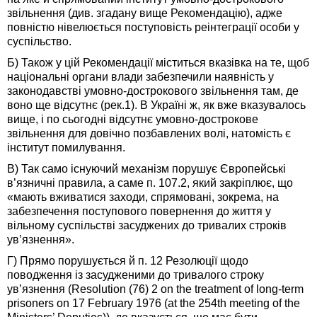
звільнення (див. згадану вище Рекомендацію), адже
повністю нівелюється поступовість реінтеграції особи у
суспільство.
Б) Також у цій Рекомендації міститься вказівка на те, щоб
національні органи влади забезпечили наявність у
законодавстві умовно-дострокового звільнення там, де
воно ще відсутнє (рек.1). В Україні ж, як вже вказувалось
вище, і по сьогодні відсутнє умовно-дострокове
звільнення для довічно позбавлених волі, натомість є
інститут помилування.
В) Так само існуючий механізм порушує Європейські
в’язничні правила, а саме п. 107.2, який закріплює, що
«мають вживатися заходи, спрямовані, зокрема, на
забезпечення поступового повернення до життя у
вільному суспільстві засуджених до тривалих строків
ув’язнення».
Г) Прямо порушується й п. 12 Резолюції щодо
поводження із засудженими до тривалого строку
ув’язнення (Resolution (76) 2 on the treatment of long-term
prisoners on 17 February 1976 (at the 254th meeting of the