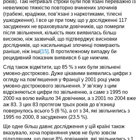
років). Такі нетривалі строки були пов’язані переважно із
невеликою тяжкістю повторно вчинених злочинів
(грабежі, крадіжки, пов’язані з наркотиками, тілесні
ушкодження). І все це при тому, що у дослідженні 117
засуджених не враховували довічників, що померли
після звільнення, кількість яких виявилась більш
високою, ніж зазвичай, що підтверджує висновки
дослідників, що насильницькі злочинці помирають
раніше, ніж інші
[15]
. В протилежному випадку би
рецидивний показник виявився б ще нижчим.
Слід також відмітити, що 85 % з них були звільнені
умовно-достроково. Дуже цікавими виявились цифри з
огляду на пом’якшення у Франції у 2001 році умов
умовно-дострокового звільнення. У зв’язку з цим
відрізняються цифри по звільненню, а саме з 1995 по
2000 на волю вийшло 34 довічники, а з 2001 по 2004 вже
аж 83. З цих 83 протягом трьох років до в’язниці
повернулось всього 5 (6 %), а от з 34, які звільнились з
1995 по 2000, 8 засуджених (23.5 %).
Ще одне більш давнє дослідження у цій країні також
вказувало, хоча порівняння умов не було зовсім
підходящим, що лише 8% довічників, які звільнились з 1