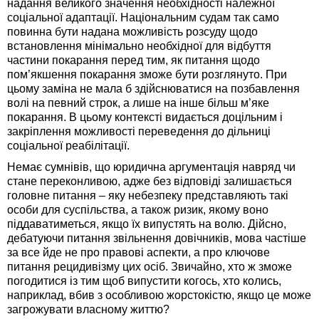
надання великого значення необхідності належної
соціальної адаптації. Національним судам так само
повинна бути надана можливість розсуду щодо
встановлення мінімально необхідної для відбуття
частини покарання перед тим, як питання щодо
пом’якшення покарання зможе бути розглянуто. При
цьому заміна не мала б здійснюватися на позбавлення
волі на певний строк, а лише на інше більш м’яке
покарання. В цьому контексті видається доцільним і
закріплення можливості переведення до дільниці
соціальної реабілітації.
Немає сумнівів, що юридична аргументація навряд чи
стане переконливою, адже без відповіді залишається
головне питання – яку небезпеку представляють такі
особи для суспільства, а також ризик, якому воно
піддаватиметься, якщо їх випустять на волю. Дійсно,
дебатуючи питання звільнення довічників, мова частіше
за все йде не про правові аспекти, а про ключове
питання рецидивізму цих осіб. Звичайно, хто ж зможе
погодитися із тим щоб випустити когось, хто колись,
наприклад, вбив з особливою жорстокістю, якщо це може
загрожувати власному життю?