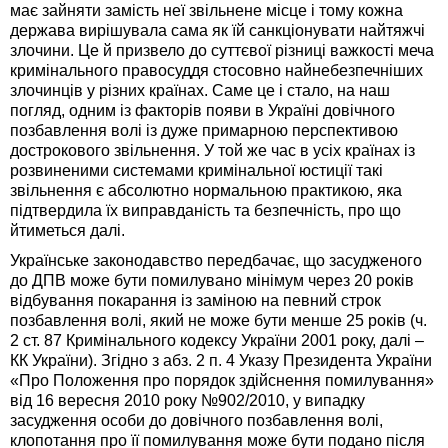
має зайняти замість неї звільнене місце і тому кожна
держава вирішувала сама як їй санкціонувати найтяжчі
злочини. Це й призвело до суттєвої різниці важкості меча
кримінального правосуддя стосовно найнебезпечніших
злочинців у різних країнах. Саме це і стало, на наш
погляд, одним із факторів появи в Україні довічного
позбавлення волі із дуже примарною перспективою
дострокового звільнення. У той же час в усіх країнах із
розвиненими системами кримінальної юстиції такі
звільнення є абсолютно нормальною практикою, яка
підтвердила їх виправданість та безпечність, про що
йтиметься далі.
Українське законодавство передбачає, що засудженого
до ДПВ може бути помилувано мінімум через 20 років
відбування покарання із заміною на певний строк
позбавлення волі, який не може бути менше 25 років (ч.
2 ст. 87 Кримінального кодексу України 2001 року, далі –
КК України). Згідно з абз. 2 п. 4 Указу Президента України
«Про Положення про порядок здійснення помилування»
від 16 вересня 2010 року №902/2010, у випадку
засудження особи до довічного позбавлення волі,
клопотання про її помилування може бути подано після