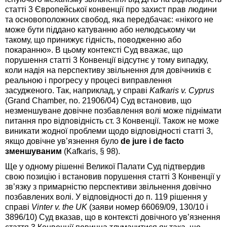
статті 3 Європейської конвенції про захист прав людини
та основоположних свобод, яка передбачає: «нікого не
може бути піддано катуванню або нелюдському чи
такому, що принижує гідність, поводженню або
покаранню». В цьому контексті Суд вважає, що
порушення статті 3 Конвенції відсутнє у тому випадку,
коли надія на перспективу звільнення для довічників є
реальною і прогресу у процесі виправлення
засудженого. Так, наприклад, у справі
Kafkaris v. Cyprus
(Grand Chamber, no. 21906/04) Суд встановив, що
незменшуване довічне позбавлення волі може піднімати
питання про відповідність ст. 3 Конвенції. Також не може
виникати жодної проблеми щодо відповідності статті 3,
якщо довічне ув’язнення було
de jure і de facto
зменшуваним
(Kafkaris, § 98).
Ще у одному рішенні Великої Палати Суд підтвердив
свою позицію і встановив порушення статті 3 Конвенції у
зв’язку з примарністю перспективи звільнення довічно
позбавлених волі. У відповідності до п. 119 рішення у
справі
Vinter v. the UK
(заяви номер 66069/09, 130/10 і
3896/10) Суд вказав, що в контексті довічного ув’язнення