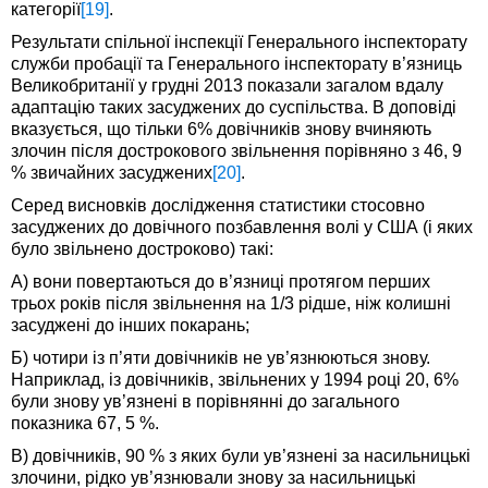
категорії
[19]
.
Результати спільної інспекції Генерального інспекторату
служби пробації та Генерального інспекторату в’язниць
Великобританії у грудні 2013 показали загалом вдалу
адаптацію таких засуджених до суспільства. В доповіді
вказується, що тільки 6% довічників знову вчиняють
злочин після дострокового звільнення порівняно з 46, 9
% звичайних засуджених
[20]
.
Серед висновків дослідження статистики стосовно
засуджених до довічного позбавлення волі у США (і яких
було звільнено достроково) такі:
А) вони повертаються до в’язниці протягом перших
трьох років після звільнення на 1/3 рідше, ніж колишні
засуджені до інших покарань;
Б) чотири із п’яти довічників не ув’язнюються знову.
Наприклад, із довічників, звільнених у 1994 році 20, 6%
були знову ув’язнені в порівнянні до загального
показника 67, 5 %.
В) довічників, 90 % з яких були ув’язнені за насильницькі
злочини, рідко ув’язнювали знову за насильницькі