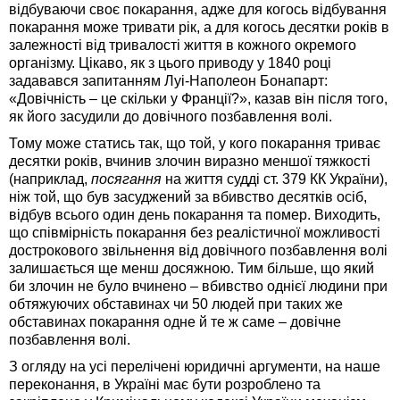
відбуваючи своє покарання, адже для когось відбування
покарання може тривати рік, а для когось десятки років в
залежності від тривалості життя в кожного окремого
організму. Цікаво, як з цього приводу у 1840 році
задавався запитанням Луі-Наполеон Бонапарт:
«Довічність – це скільки у Франції?», казав він після того,
як його засудили до довічного позбавлення волі.
Тому може статись так, що той, у кого покарання триває
десятки років, вчинив злочин виразно меншої тяжкості
(наприклад,
посягання
на життя судді ст. 379 КК України),
ніж той, що був засуджений за вбивство десятків осіб,
відбув всього один день покарання та помер. Виходить,
що співмірність покарання без реалістичної можливості
дострокового звільнення від довічного позбавлення волі
залишається ще менш досяжною. Тим більше, що який
би злочин не було вчинено – вбивство однієї людини при
обтяжуючих обставинах чи 50 людей при таких же
обставинах покарання одне й те ж саме – довічне
позбавлення волі.
З огляду на усі перелічені юридичні аргументи, на наше
переконання, в Україні має бути розроблено та