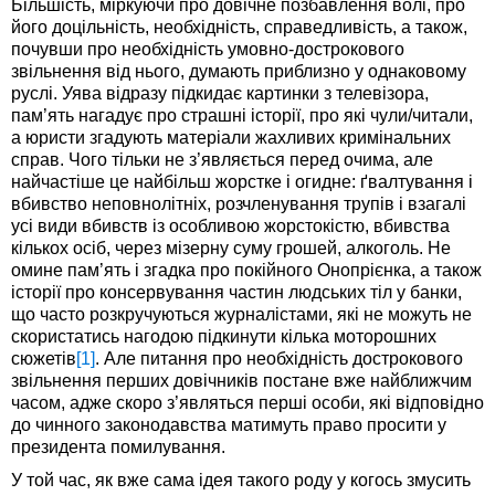
Більшість, міркуючи про довічне позбавлення волі, про
його доцільність, необхідність, справедливість, а також,
почувши про необхідність умовно-дострокового
звільнення від нього, думають приблизно у однаковому
руслі. Уява відразу підкидає картинки з телевізора,
пам’ять нагадує про страшні історії, про які чули/читали,
а юристи згадують матеріали жахливих кримінальних
справ. Чого тільки не з’являється перед очима, але
найчастіше це найбільш жорстке і огидне: ґвалтування і
вбивство неповнолітніх, розчленування трупів і взагалі
усі види вбивств із особливою жорстокістю, вбивства
кількох осіб, через мізерну суму грошей, алкоголь. Не
омине пам’ять і згадка про покійного Онопрієнка, а також
історії про консервування частин людських тіл у банки,
що часто розкручуються журналістами, які не можуть не
скористатись нагодою підкинути кілька моторошних
сюжетів
[1]
. Але питання про необхідність дострокового
звільнення перших довічників постане вже найближчим
часом, адже скоро з’являться перші особи, які відповідно
до чинного законодавства матимуть право просити у
президента помилування.
У той час, як вже сама ідея такого роду у когось змусить