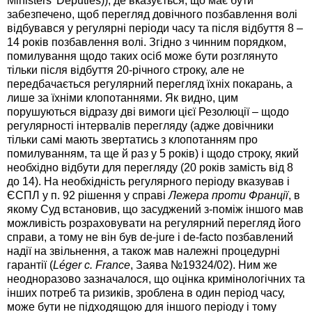
Ministers’ Deputies)), де вказується, що має бути
забезпечено, щоб перегляд довічного позбавлення волі
відбувався у регулярні періоди часу та після відбуття 8 –
14 років позбавлення волі. Згідно з чинним порядком,
помилування щодо таких осіб може бути розглянуто
тільки після відбуття 20-річного строку, але не
передбачається регулярний перегляд їхніх покарань, а
лише за їхніми клопотаннями. Як видно, цим
порушуються відразу дві вимоги цієї Резолюції – щодо
регулярності інтервалів перегляду (адже довічники
тільки самі мають звертатись з клопотанням про
помилуванням, та ще й раз у 5 років) і щодо строку, який
необхідно відбути для перегляду (20 років замість від 8
до 14). На необхідність регулярного періоду вказував і
ЄСПЛ у п. 92 рішення у справі
Лежера проти Франції
, в
якому Суд встановив, що засуджений з-поміж іншого мав
можливість розраховувати на регулярний перегляд його
справи, а тому не він був de-jure і de-facto позбавлений
надії на звільнення, а також мав належні процедурні
гарантії (
Léger c. France
, Заява №19324/02). Ним же
неодноразово зазначалося, що оцінка кримінологічних та
інших потреб та ризиків, зроблена в один період часу,
може бути не підходящою для іншого періоду і тому