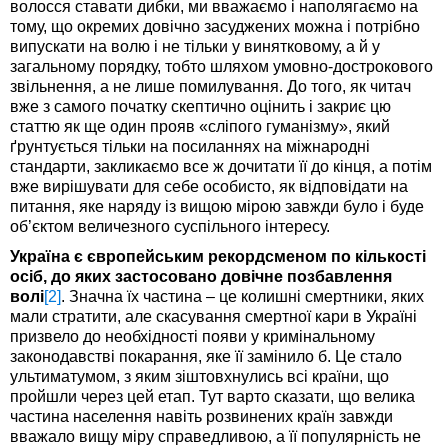
волосся ставати дибки, ми вважаємо і наполягаємо на
тому, що окремих довічно засуджених можна і потрібно
випускати на волю і не тільки у винятковому, а й у
загальному порядку, тобто шляхом умовно-дострокового
звільнення, а не лише помилування. До того, як читач
вже з самого початку скептично оцінить і закриє цю
статтю як ще один прояв «сліпого гуманізму», який
ґрунтується тільки на посиланнях на міжнародні
стандарти, закликаємо все ж дочитати її до кінця, а потім
вже вирішувати для себе особисто, як відповідати на
питання, яке наряду із вищою мірою завжди було і буде
об’єктом величезного суспільного інтересу.
Україна є європейським рекордсменом по кількості
осіб, до яких застосовано довічне позбавлення
волі
[2]
. Значна їх частина – це колишні смертники, яких
мали стратити, але скасування смертної кари в Україні
призвело до необхідності появи у кримінальному
законодавстві покарання, яке її замінило б. Це стало
ультиматумом, з яким зіштовхнулись всі країни, що
пройшли через цей етап. Тут варто сказати, що велика
частина населення навіть розвинених країн завжди
вважало вищу міру справедливою, а її популярність не