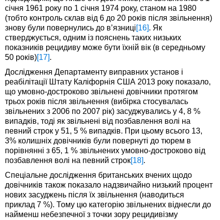
січня 1961 року по 1 січня 1974 року, станом на 1980
(тобто контроль склав від 6 до 20 років після звільнення)
знову були повернулись до в’язниці
[16]
. Як
стверджується, одним із пояснень таких низьких
показників рецидиву може бути їхній вік (в середньому
50 років)
[17]
.
Дослідження Департаменту виправних установ і
реабілітації Штату Каліфорнія США 2013 року показало,
що умовно-достроково звільнені довічники протягом
трьох років після звільнення (вибірка стосувалась
звільнених з 2006 по 2007 рік) засуджувались у 4, 8 %
випадків, тоді як звільнені від позбавлення волі на
певний строк у 51, 5 % випадків. При цьому всього 13,
3% колишніх довічників були повернуті до тюрем в
порівнянні з 65, 1 % звільнених умовно-достроково від
позбавлення волі на певний строк
[18]
.
Спеціальне дослідження британських вчених щодо
довічників також показало надзвичайно низький процент
нових засуджень після їх звільнення (наводиться
приклад 7 %). Тому цю категорію звільнених віднесли до
найменш небезпечної з точки зору рецидивізму