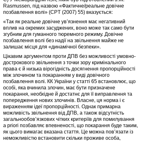
Rasmussen, під назвою «Фактичне/реальне довічне
позбавлення волі» (CPT (2007) 55) вказується:
«Так як реальне довічне ув’язнення має негативний
вплив на окремих засуджених, воно може так само бути
згубним для гуманного тюремного режиму. Довічне
позбавлення волі без надії на звільнення майже не
залишає місця для «динамічної безпеки».
Цікавим аргументом проти ДПВ без можливості умовно-
дострокового звільнення з точки зору кримінального
права є й низька вірогідність досягнення пропорційності
між злочином та покаранням у виді довічного
позбавлення волі. КК України у статті 65 встановлює, що
особі, яка вчинила злочин, має бути призначене
покарання, необхідне й достатнє для її виправлення та
попередження нових злочинів. Власне, ця норма і є
вираженням ідеї пропорційності. Однак примарна
можливість звільнення від ДПВ, а також відсутність
загальнообов’язкових чітких критеріїв для помилування
а priori позбавляє впевненості, що покарання буде таким,
як цього вимагає вказана стаття. Це можна пов’язати із
неможливістю встановити скільки проживе особа,