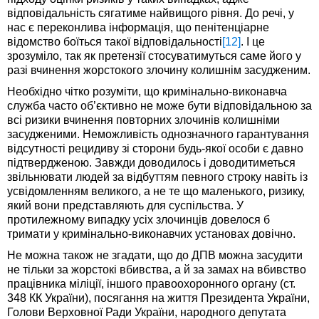
відповідальність сягатиме найвищого рівня. До речі, у
нас є переконлива інформація, що пенітенціарне
відомство боїться такої відповідальності
[12]
. І це
зрозуміло, так як претензії стосуватимуться саме його у
разі вчинення жорстокого злочину колишнім засудженим.
Необхідно чітко розуміти, що кримінально-виконавча
служба часто об’єктивно не може бути відповідальною за
всі ризики вчинення повторних злочинів колишніми
засудженими. Неможливість однозначного гарантування
відсутності рецидиву зі сторони будь-якої особи є давно
підтвердженою. Завжди доводилось і доводитиметься
звільнювати людей за відбуттям певного строку навіть із
усвідомленням великого, а не те що маленького, ризику,
який вони представляють для суспільства. У
протилежному випадку усіх злочинців довелося б
тримати у кримінально-виконавчих установах довічно.
Не можна також не згадати, що до ДПВ можна засудити
не тільки за жорстокі вбивства, а й за замах на вбивство
працівника міліції, іншого правоохоронного органу (ст.
348 КК України), посягання на життя Президента України,
Голови Верховної Ради України, народного депутата