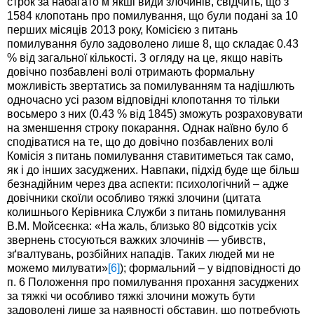
строк за набагато м’якші види злочинів, свідчить, що з
1584 клопотань про помилування, що були подані за 10
перших місяців 2013 року, Комісією з питань
помилування було задоволено лише 8, що складає 0.43
% від загальної кількості. З огляду на це, якщо навіть
довічно позбавлені волі отримають формальну
можливість звертатись за помилуванням та надішлють
одночасно усі разом відповідні клопотання то тільки
восьмеро з них (0.43 % від 1845) зможуть розраховувати
на зменшення строку покарання. Однак наївно було б
сподіватися на те, що до довічно позбавлених волі
Комісія з питань помилування ставитиметься так само,
як і до інших засуджених. Навпаки, підхід буде ще більш
безнадійним через два аспекти: психологічний – адже
довічники скоїли особливо тяжкі злочини (цитата
колишнього Керівника Служби з питань помилування
В.М. Мойсеєнка: «На жаль, близько 80 відсотків усіх
звернень стосуються важких злочинів — убивств,
зґвалтувань, розбійних нападів. Таких людей ми не
можемо милувати»
[6]
); формальний – у відповідності до
п. 6 Положення про помилування прохання засуджених
за тяжкі чи особливо тяжкі злочини можуть бути
задоволені лише за наявності обставин, що потребують