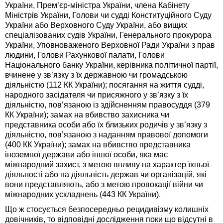
України, Прем’єр-міністра України, члена Кабінету
Міністрів України, Голови чи судді Конституційного Суду
України або Верховного Суду України, або вищих
спеціалізованих судів України, Генерального прокурора
України, Уповноваженого Верховної Ради України з прав
людини, Голови Рахункової палати, Голови
Національного банку України, керівника політичної партії,
вчинене у зв’язку з їх державною чи громадською
діяльністю (112 КК України); посягання на життя судді,
народного засідателя чи присяжного у зв’язку з їх
діяльністю, пов’язаною із здійсненням правосуддя (379
КК України); замах на вбивство захисника чи
представника особи або їх близьких родичів у зв’язку з
діяльністю, пов’язаною з наданням правової допомоги
(400 КК України); замах на вбивство представника
іноземної держави або іншої особи, яка має
міжнародний захист, з метою впливу на характер їхньої
діяльності або на діяльність держав чи організацій, які
вони представляють, або з метою провокації війни чи
міжнародних ускладнень (443 КК України).
Що ж стосується безпосередньо рецидивізму колишніх
довічників, то відповідні дослідження поки що відсутні в