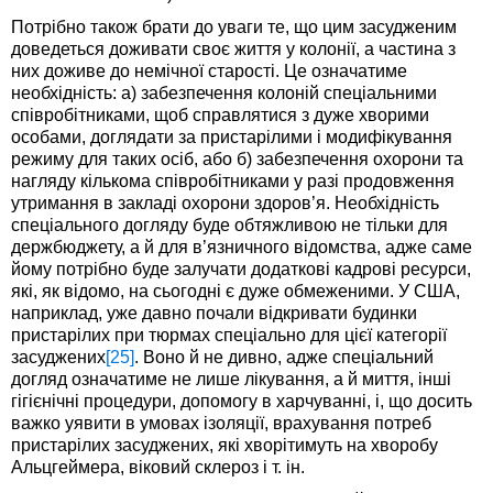
Потрібно також брати до уваги те, що цим засудженим
доведеться доживати своє життя у колонії, а частина з
них доживе до немічної старості. Це означатиме
необхідність: а) забезпечення колоній спеціальними
співробітниками, щоб справлятися з дуже хворими
особами, доглядати за пристарілими і модифікування
режиму для таких осіб, або б) забезпечення охорони та
нагляду кількома співробітниками у разі продовження
утримання в закладі охорони здоров’я. Необхідність
спеціального догляду буде обтяжливою не тільки для
держбюджету, а й для в’язничного відомства, адже саме
йому потрібно буде залучати додаткові кадрові ресурси,
які, як відомо, на сьогодні є дуже обмеженими. У США,
наприклад, уже давно почали відкривати будинки
пристарілих при тюрмах спеціально для цієї категорії
засуджених
[25]
. Воно й не дивно, адже спеціальний
догляд означатиме не лише лікування, а й миття, інші
гігієнічні процедури, допомогу в харчуванні, і, що досить
важко уявити в умовах ізоляції, врахування потреб
пристарілих засуджених, які хворітимуть на хворобу
Альцгеймера, віковий склероз і т. ін.