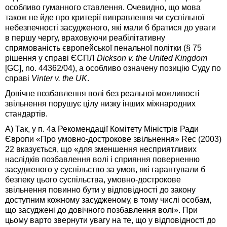
особливо гуманного ставлення. Очевидно, що мова
також не йде про критерії виправлення чи суспільної
небезпечності засудженого, які мали б братися до уваги
в першу чергу, враховуючи реабілітативну
спрямованість європейської пенальної політки (§ 75
рішення у справі ЄСПЛ
Dickson v. the United Kingdom
[GC], no. 44362/04), а особливо означену позицію Суду по
справі
Vinter v.
t
he UK
.
Довічне позбавлення волі без реальної можливості
звільнення порушує цілу низку інших міжнародних
стандартів.
А) Так, у п. 4а Рекомендації Комітету Міністрів Ради
Європи «Про умовно-дострокове звільнення» Rec (2003)
22 вказується, що «для зменшення несприятливих
наслідків позбавлення волі і сприяння поверненню
засудженого у суспільство за умов, які гарантували б
безпеку цього суспільства, умовно-дострокове
звільнення повинно бути у відповідності до закону
доступним кожному засудженому, в тому числі особам,
що засуджені до довічного позбавлення волі». При
цьому варто звернути увагу на те, що у відповідності до