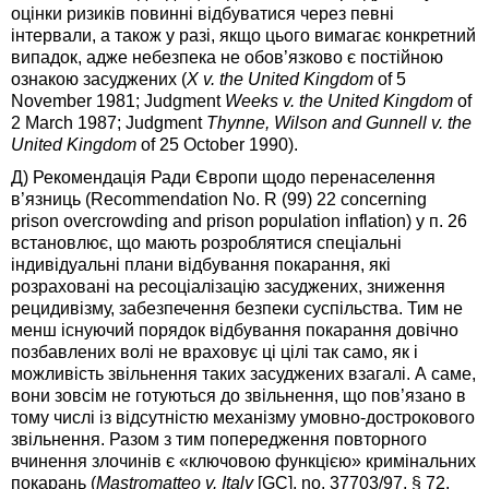
оцінки ризиків повинні відбуватися через певні
інтервали, а також у разі, якщо цього вимагає конкретний
випадок, адже небезпека не обов’язково є постійною
ознакою засуджених (
X v. the United Kingdom
of 5
November 1981; Judgment
Weeks v. the United Kingdom
of
2 March 1987; Judgment
Thynne, Wilson and Gunnell v. the
United Kingdom
of 25 October 1990).
Д) Рекомендація Ради Європи щодо перенаселення
в’язниць (Recommendation No. R (99) 22 concerning
prison overcrowding and prison population inflation) у п. 26
встановлює, що мають розроблятися спеціальні
індивідуальні плани відбування покарання, які
розраховані на ресоціалізацію засуджених, зниження
рецидивізму, забезпечення безпеки суспільства. Тим не
менш існуючий порядок відбування покарання довічно
позбавлених волі не враховує ці цілі так само, як і
можливість звільнення таких засуджених взагалі. А саме,
вони зовсім не готуються до звільнення, що пов’язано в
тому числі із відсутністю механізму умовно-дострокового
звільнення. Разом з тим попередження повторного
вчинення злочинів є «ключовою функцією» кримінальних
покарань (
Mastromatteo v. Italy
[GC], no. 37703/97, § 72,