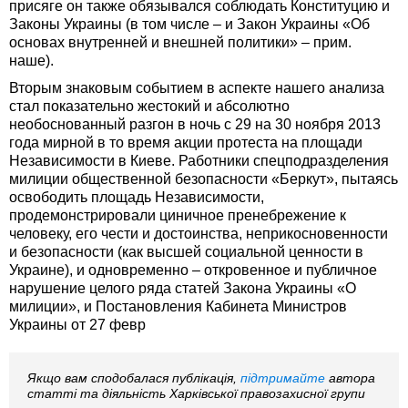
присяге он также обязывался соблюдать Конституцию и
Законы Украины (в том числе – и Закон Украины «Об
основах внутренней и внешней политики» – прим.
наше).
Вторым знаковым событием в аспекте нашего анализа
стал показательно жестокий и абсолютно
необоснованный разгон в ночь с 29 на 30 ноября 2013
года мирной в то время акции протеста на площади
Независимости в Киеве. Работники спецподразделения
милиции общественной безопасности «Беркут», пытаясь
освободить площадь Независимости,
продемонстрировали циничное пренебрежение к
человеку, его чести и достоинства, неприкосновенности
и безопасности (как высшей социальной ценности в
Украине), и одновременно – откровенное и публичное
нарушение целого ряда статей Закона Украины «О
милиции», и Постановления Кабинета Министров
Украины от 27 февр
Якщо вам сподобалася публікація,
підтримайте
автора
статті та діяльність Харківської правозахисної групи