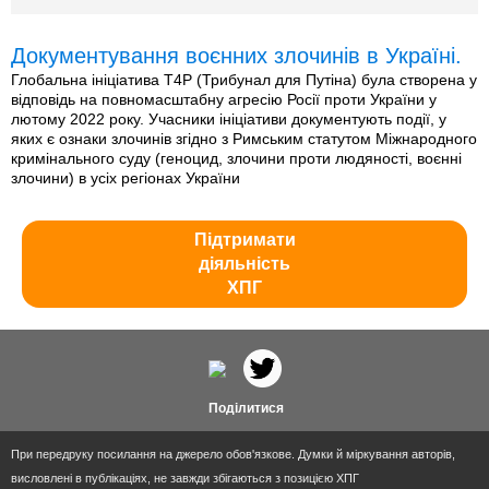
Документування воєнних злочинів в Україні.
Глобальна ініціатива T4P (Трибунал для Путіна) була створена у
відповідь на повномасштабну агресію Росії проти України у
лютому 2022 року. Учасники ініціативи документують події, у
яких є ознаки злочинів згідно з Римським статутом Міжнародного
кримінального суду (геноцид, злочини проти людяності, воєнні
злочини) в усіх регіонах України
Підтримати
діяльність
ХПГ
Поділитися
При передруку посилання на джерело обов'язкове. Думки й міркування авторів,
висловлені в публікаціях, не завжди збігаються з позицією ХПГ