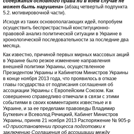
содержания основного права ни в коем случае не
может быть нарушена
»
(абзац четвертый подпункта
5.2. мотивировочной части).
Исходя из таких основополагающих идей, попробуем
осуществить беспристрастный конституционно-
правовой анализ политической ситуации в Украине в
хронологической последовательности за последние два
месяца.
Как известно, причиной первых мирных массовых акций
в Украине было резкое изменение направления
внешней политики Украины, осуществленное ​​
Президентом Украины и Кабинетом Министров Украины
в конце ноября 2013 года, что проявилось в отказе
главы государства от подписания соглашения об
ассоциации Украины с Европейским Союзом. Как
совершенно справедливо отмечали в связи с этими
событиями в своих комментариях известные и в
Украине, и за ее пределами правоведы Владимир
Буткевич и Всеволод Речицкий, Кабинет Министров
Украины, приняв 21 ноября 2013 Распоряжение № 905-р
«
О приостановлении процесса подготовки к
заключению Соглашения об ассоциации между