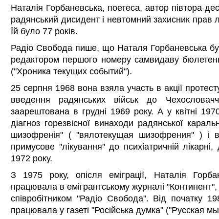
Наталія Горбаневська, поетеса, автор півтора дес
радянський дисидент і невтомний захисник прав 
Їй було 77 років.
Радіо Свобода пише, що Наталя Горбаневська бул
редактором першого номеру самвидаву бюлетеню
("Хроника текущих событий").
25 серпня 1968 вона взяла участь в акції протес
введення радянських військ до Чехослова
заарештована в грудні 1969 року. А у квітні 197
діагноз горезвісної винаходи радянської каральн
шизофренія" ( "вялотекущая шизофрения" ) і 
примусове "лікування" до психіатричній лікарні
1972 року.
З 1975 року, опісля еміграції, Наталія Горб
працювала в емігрантському журналі "Континент",
співробітником "Радіо Свобода". Від початку 19
працювала у газеті "Російська думка" ("Русская мы