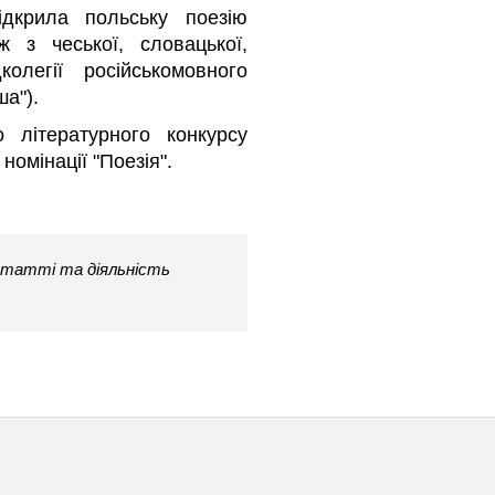
дкрила польську поезію
ж з чеської, словацької,
олегії російськомовного
а").
 літературного конкурсу
 номінації "Поезія".
татті та діяльність