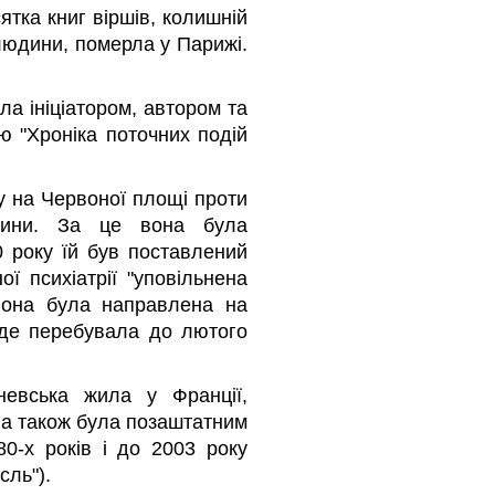
ятка книг віршів, колишній
людини, померла у Парижі.
а ініціатором, автором та
 "Хроніка поточних подій
ту на Червоної площі проти
ччини. За це вона була
0 року їй був поставлений
ої психіатрії "уповільнена
вона була направлена на
, де перебувала до лютого
аневська жила у Франції,
 а також була позаштатним
80-х років і до 2003 року
сль").