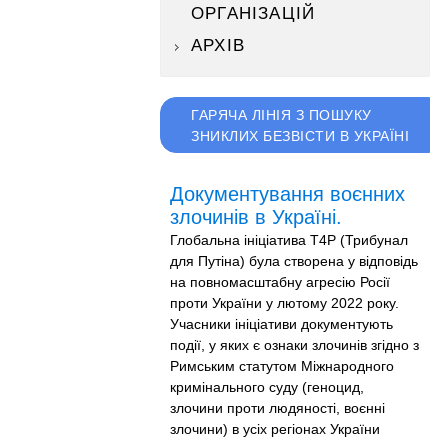
ОРГАНІЗАЦІЙ
АРХІВ
ГАРЯЧА ЛІНІЯ З ПОШУКУ
ЗНИКЛИХ БЕЗВІСТИ В УКРАЇНІ
Документування воєнних
злочинів в Україні.
Глобальна ініціатива T4P (Трибунал
для Путіна) була створена у відповідь
на повномасштабну агресію Росії
проти України у лютому 2022 року.
Учасники ініціативи документують
події, у яких є ознаки злочинів згідно з
Римським статутом Міжнародного
кримінального суду (геноцид,
злочини проти людяності, воєнні
злочини) в усіх регіонах України