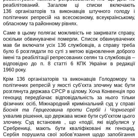
реабілітований. Загалом ці списки включають
136 організаторів та виконавців штучного голоду і
політичних репресій на всесоюзному, всеукраїнському,
обласному та районному рівнях.
Саме в цьому полягає можливість не закривати справу,
оскільки обвинувачені померли. Список обвинувачених
мав би включати усіх 136 службовців, а справу треба
було б розглядати по суті з метою відновлення доброго
імені та реабілітації репресованих селян та службовців –
відповідно до п. 8 статті 6 КПК України в редакції
1960 року.
Крім 136 організаторів та виконавців Голодомору та
політичних репресій у якості суб’єкта злочину має бути
розглянута держава СРСР в цілому. Хоча Конвенція про
геноцид передбачає відповідальність за нього тільки
фізичних осіб, Міжнародний кримінальний суд у справі
Боснія та Герцеговина проти Сербії і Чорногорії
ухвалив рішення, що держава може бути суб’єктом цього
злочину. Суд встановив , що «події, які відбулися у
Сребрениці, мають бути кваліфіковані як геноцид,
Сербія порушила свої зобов’язання щодо запобігання