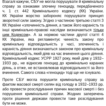
Взагалі кажучи, СБУ не могла порушувати й кримінальну
справу за ознаками злочину геноциду, передбаченого
ч. 1 ст. 442 Кримінального кодексу (КК) України.
КК України жорстко забороняє порушувати принцип
зворотної сили закону. Згідно з частиною третьою статті 3
КК України «злочинність діяння, а також його караність та
інші кримінально-правові наслідки визначаються
тільки
цим Кодексом
». А за нормою частини другої статті 4
КК України, яка регламентує чинність закону про
кримінальну відповідальність у часі, злочинність і
караність діяння визначаються законом про кримінальну
відповідальність, який діяв на час вчинення цього діяння.
Кримінальний кодекс УСРР 1927 року, який діяв у 1932–
1933 рр., не відносив геноцид до кримінально караних
діянь, а отже, не встановлював відповідальності за його
вчинення. Самого слова «геноцид» тоді ще не існувало.
Проте СБУ могла порушити кримінальну справу за
фактом масової смерті селян від голоду в 1932–1933 рр.
або провести розслідування причин масової смерті і без
порушення кримінальної справи. Жодних заперечень
проти рішення держави провести таке розслідування
бути не може.