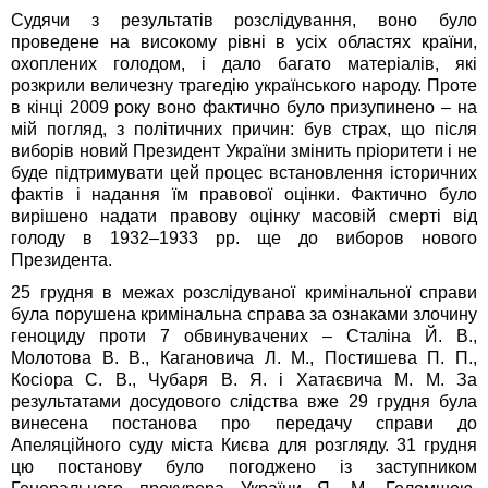
Судячи з результатів розслідування, воно було
проведене на високому рівні в усіх областях країни,
охоплених голодом, і дало багато матеріалів, які
розкрили величезну трагедію українського народу. Проте
в кінці 2009 року воно фактично було призупинено – на
мій погляд, з політичних причин: був страх, що після
виборів новий Президент України змінить пріоритети і не
буде підтримувати цей процес встановлення історичних
фактів і надання їм правової оцінки. Фактично було
вирішено надати правову оцінку масовій смерті від
голоду в 1932–1933 рр. ще до виборов нового
Президента.
25 грудня в межах розслідуваної кримінальної справи
була порушена кримінальна справа за ознаками злочину
геноциду проти 7 обвинувачених – Сталіна Й. В.,
Молотова В. В., Кагановича Л. М., Постишева П. П.,
Косіора С. В., Чубаря В. Я. і Хатаєвича М. М. За
результатами досудового слідства вже 29 грудня була
винесена постанова про передачу справи до
Апеляційного суду міста Києва для розгляду. 31 грудня
цю постанову було погоджено із заступником