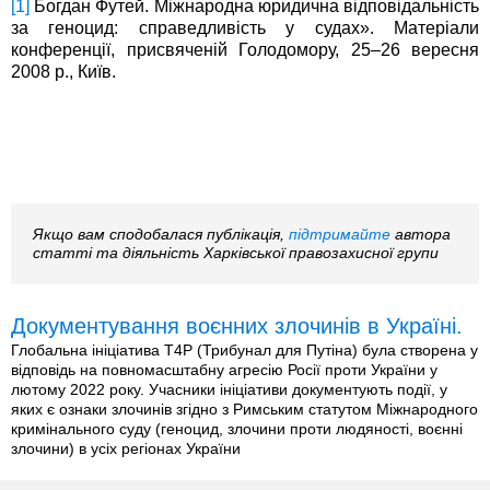
[1]
Богдан Футей. Міжнародна юридична відповідальність
за геноцид: справедливість у судах». Матеріали
конференції, присвяченій Голодомору, 25–26 вересня
2008 р., Київ.
Якщо вам сподобалася публікація,
підтримайте
автора
статті та діяльність Харківської правозахисної групи
Документування воєнних злочинів в Україні.
Глобальна ініціатива T4P (Трибунал для Путіна) була створена у
відповідь на повномасштабну агресію Росії проти України у
лютому 2022 року. Учасники ініціативи документують події, у
яких є ознаки злочинів згідно з Римським статутом Міжнародного
кримінального суду (геноцид, злочини проти людяності, воєнні
злочини) в усіх регіонах України