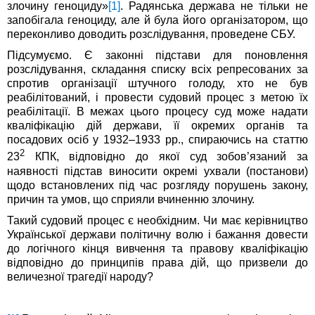
злочину геноциду»
[1]
. Радянська держава не тільки не
запобігала геноциду, але й була його організатором, що
переконливо доводить розслідування, проведене СБУ.
Підсумуємо. Є законні підстави для поновлення
розслідування, складання списку всіх репресованих за
спротив організації штучного голоду, хто не був
реабілітований, і провести судовий процес з метою їх
реабілітації. В межах цього процесу суд може надати
кваліфікацію дій держави, її окремих органів та
посадових осіб у 1932–1933 рр., спираючись на статтю
2
23
КПК, відповідно до якої суд зобов’язаний за
наявності підстав виносити окремі ухвали (постанови)
щодо встановлених під час розгляду порушень закону,
причин та умов, що сприяли вчиненню злочину.
Такий судовий процес є необхідним. Чи має керівництво
Української держави політичну волю і бажання довести
до логічного кінця вивчення та правову кваліфікацію
відповідно до принципів права дій, що призвели до
величезної трагедії народу?