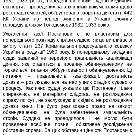
1932–1933 роках; наведені висновки судово-медичних
експертиз, проведених за архівними документами щодо
реєстрації смертей; обґрунтована зворотна дія статті 442
КК України на період вчинення в Україні злочину
геноциду шляхом Голодомору 1932–1933 років.
Ухвалення такої Постанови є не властивим для
попереднього розгляду справи суддею, як це випливає зі
змісту статті 237 Кримінально-процесуального кодексу
України в редакції 1960 року. В попередньому засіданні
суддя зазвичай не перевіряє правильність кваліфікації
діяння, яке ставиться в провину обвинуваченому, не
торкається питання обґрунтованості обвинувачення. Ці
питання – правильність кваліфікації, достатність
доказів – розглядаються на наступних стадіях судового
процесу. Фактично суддя ухвалив цю Постанову, тільки
спираючись на матеріали слідства, не розглядаючи
справу по суті, не заслуховуючи свідків, не розглядаючи
докази вини. Не було реалізовано право на захист
обвинувачених, не була забезпечена змагальність
сторін. Суддею не проводилося і не могло бути
проведене всебічне, повне і об’єктивне дослідження
обставин справи. За цих обставин цінність Постанови є