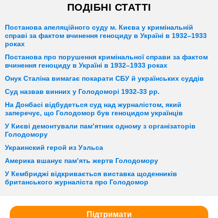
ПОДІБНІ СТАТТІ
Постанова апеляційного суду м. Києва у кримінальній
справі за фактом вчинення геноциду в Україні в 1932–1933
роках
Постанова про порушення кримінальної справи за фактом
вчинення геноциду в Україні в 1932–1933 роках
Онук Сталіна вимагає покарати СБУ й українських суддів
Суд назвав винних у Голодоморі 1932-33 рр.
На Донбасі відбудеться суд над журналістом, який
заперечує, що Голодомор був геноцидом українців
У Києві демонтували пам’ятник одному з організаторів
Голодомору
Украинский герой из Уэльса
Америка вшанує пам’ять жертв Голодомору
У Кембриджі відкривається виставка щоденників
британського журналіста про Голодомор
Підтримати