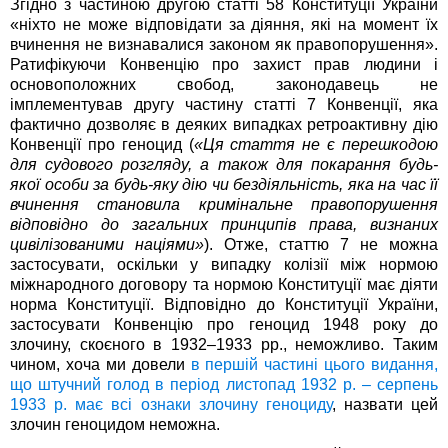
Згідно з частиною другою статті 58 Конституції України
«ніхто не може відповідати за діяння, які на момент їх
вчинення не визнавалися законом як правопорушення».
Ратифікуючи Конвенцію про захист прав людини і
основоположних свобод, законодавець не
імплементував другу частину статті 7 Конвенції, яка
фактично дозволяє в деяких випадках ретроактивну дію
Конвенції про геноцид (
«Ця стаття не є перешкодою
для судового розгляду, а також для покарання будь-
якої особи за будь-яку дію чи бездіяльність, яка на час її
вчинення становила кримінальне правопорушення
відповідно до загальних принципів права, визнаних
цивілізованими націями»
). Отже, статтю 7 не можна
застосувати, оскільки у випадку колізії між нормою
міжнародного договору та нормою Конституції має діяти
норма Конституції. Відповідно до Конституції України,
застосувати Конвенцію про геноцид 1948 року до
злочину, скоєного в 1932–1933 рр., неможливо. Таким
чином, хоча ми довели
в першій частині цього видання,
що штучний голод в період листопад 1932 р. – серпень
1933 р. має всі ознаки злочину геноциду
, назвати цей
злочин геноцидом неможна.