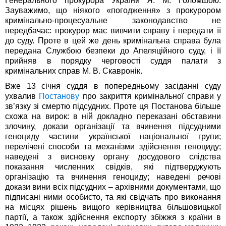
Генерального прокурора України Я. М. Голомшою.
Зауважимо, що ніякого «погодження» з прокурором
кримінально-процесуальне законодавство не
передбачає: прокурор має вивчити справу і передати її
до суду. Проте в цей же день кримінальна справа була
передана Службою безпеки до Апеляційного суду, і її
прийняв в порядку черговості суддя палати з
кримінальних справ М. В. Скавронік.
Вже 13 січня суддя в попередньому засіданні суду
ухвалив
Постанову
про закриття кримінальної справи у
зв’язку зі смертю підсудних. Проте ця Постанова більше
схожа на вирок: в ній докладно переказані обставини
злочину, докази організації та вчинення підсудними
геноциду частини української національної групи;
перелічені способи та механізми здійснення геноциду;
наведені з висновку органу досудового слідства
показання численних свідків, які підтверджують
організацію та вчинення геноциду; наведені речові
докази вини всіх підсудних – архівними документами, що
підписані ними особисто, та які свідчать про виконання
на місцях рішень вищого керівництва більшовицької
партії, а також здійснення експорту збіжжя з країни в