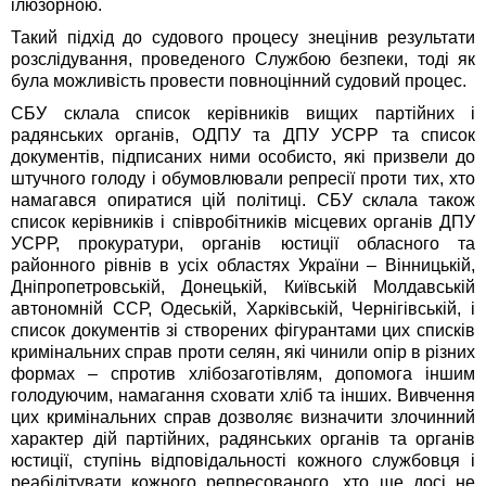
ілюзорною.
Такий підхід до судового процесу знецінив результати
розслідування, проведеного Службою безпеки, тоді як
була можливість провести повноцінний судовий процес.
СБУ склала список керівників вищих партійних і
радянських органів, ОДПУ та ДПУ УСРР та список
документів, підписаних ними особисто, які призвели до
штучного голоду і обумовлювали репресії проти тих, хто
намагався опиратися цій політиці. СБУ склала також
список керівників і співробітників місцевих органів ДПУ
УСРР, прокуратури, органів юстиції обласного та
районного рівнів в усіх областях України – Вінницькій,
Дніпропетровській, Донецькій, Київській Молдавській
автономній ССР, Одеській, Харківській, Чернігівській, і
список документів зі створених фігурантами цих списків
кримінальних справ проти селян, які чинили опір в різних
формах – спротив хлібозаготівлям, допомога іншим
голодуючим, намагання сховати хліб та інших. Вивчення
цих кримінальних справ дозволяє визначити злочинний
характер дій партійних, радянських органів та органів
юстиції, ступінь відповідальності кожного службовця і
реабілітувати кожного репресованого, хто ще досі не