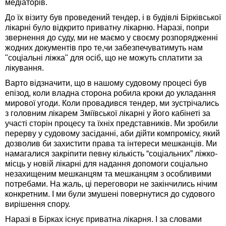
медіаторів.
До їх візиту був проведений тендер, і в будівлі Бірківської
лікарні було відкрито приватну лікарню. Наразі, попри
звернення до суду, ми не маємо у своєму розпорядженні
жодних документів про те,чи забезпечуватимуть нам
"соціальні ліжка" для осіб, що не можуть сплатити за
лікування.
Варто відзначити, що в нашому судовому процесі був
епізод, коли владна сторона робила кроки до укладання
мирової угоди. Коли провадився тендер, ми зустрічались
з головним лікарем Зміївської лікарні у його кабінеті за
участі сторін процесу та їхніх представників. Ми зробили
перерву у судовому засіданні, аби дійти компромісу, який
дозволив би захистити права та інтереси мешканців. Ми
намагалися закріпити певну кількість “соціальних” ліжко-
місць у новій лікарні для надання допомоги соціально
незахищеним мешканцям та мешканцям з особливими
потребами. На жаль, ці переговори не закінчились нічим
конкретним. І ми були змушені повернутися до судового
вирішення спору.
Наразі в Бірках існує приватна лікарня. І за словами