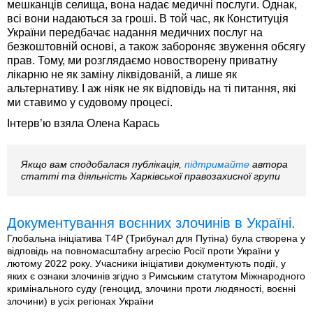
мешканців селища, вона надає медичні послуги. Однак,
всі вони надаються за гроші. В той час, як Конституція
України передбачає надання медичних послуг на
безкоштовній основі, а також забороняє звуження обсягу
прав. Тому, ми розглядаємо новостворену приватну
лікарню не як заміну ліквідованій, а лише як
альтернативу. І аж ніяк не як відповідь на ті питання, які
ми ставимо у судовому процесі.
Інтерв’ю взяла Олена Карась
Якщо вам сподобалася публікація,
підтримайте
автора
статті та діяльність Харківської правозахисної групи
Документування воєнних злочинів в Україні.
Глобальна ініціатива T4P (Трибунал для Путіна) була створена у
відповідь на повномасштабну агресію Росії проти України у
лютому 2022 року. Учасники ініціативи документують події, у
яких є ознаки злочинів згідно з Римським статутом Міжнародного
кримінального суду (геноцид, злочини проти людяності, воєнні
злочини) в усіх регіонах України