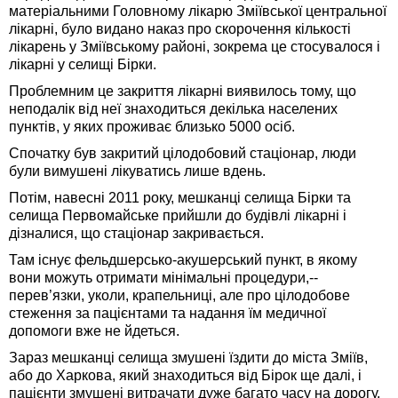
матеріальними Головному лікарю Зміївської центральної
лікарні, було видано наказ про скорочення кількості
лікарень у Зміївському районі, зокрема це стосувалося і
лікарні у селищі Бірки.
Проблемним це закриття лікарні виявилось тому, що
неподалік від неї знаходиться декілька населених
пунктів, у яких проживає близько 5000 осіб.
Спочатку був закритий цілодобовий стаціонар, люди
були вимушені лікуватись лише вдень.
Потім, навесні 2011 року, мешканці селища Бірки та
селища Первомайське прийшли до будівлі лікарні і
дізналися, що стаціонар закривається.
Там існує фельдшерсько-акушерський пункт, в якому
вони можуть отримати мінімальні процедури,--
перев’язки, уколи, крапельниці, але про цілодобове
стеження за пацієнтами та надання їм медичної
допомоги вже не йдеться.
Зараз мешканці селища змушені їздити до міста Зміїв,
або до Харкова, який знаходиться від Бірок ще далі, і
пацієнти змушені витрачати дуже багато часу на дорогу.