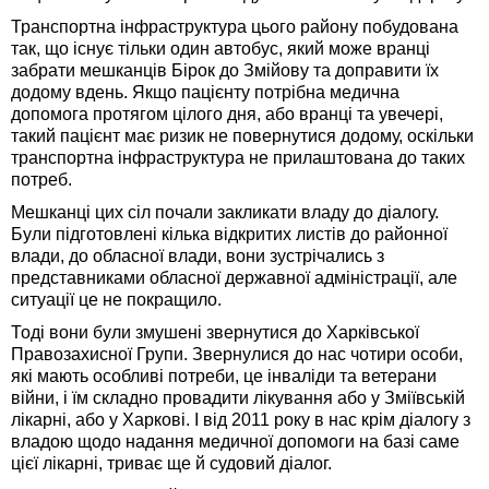
Транспортна інфраструктура цього району побудована
так, що існує тільки один автобус, який може вранці
забрати мешканців Бірок до Змійову та доправити їх
додому вдень. Якщо пацієнту потрібна медична
допомога протягом цілого дня, або вранці та увечері,
такий пацієнт має ризик не повернутися додому, оскільки
транспортна інфраструктура не прилаштована до таких
потреб.
Мешканці цих сіл почали закликати владу до діалогу.
Були підготовлені кілька відкритих листів до районної
влади, до обласної влади, вони зустрічались з
представниками обласної державної адміністрації, але
ситуації це не покращило.
Тоді вони були змушені звернутися до Харківської
Правозахисної Групи. Звернулися до нас чотири особи,
які мають особливі потреби, це інваліди та ветерани
війни, і їм складно провадити лікування або у Зміївській
лікарні, або у Харкові. І від 2011 року в нас крім діалогу з
владою щодо надання медичної допомоги на базі саме
цієї лікарні, триває ще й судовий діалог.