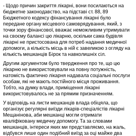
- Щодо причин закриття лікарні, вони посилаються на
бюджетне законодавство, на підставі ст. 88, 89
Бюджетного кодексу фінансування лікарні було
передане органу місцевого самоврядування, який, з
точки зору фінансової, вважає неможливим утримувати
на своєму балансі цю лікарню, оскільки сама будівля
лікарні не пристосована для потреб надання медичної
допомоги, а кількість місць в ній є завеликою з огляду на
кількість мешканців Бірок та навколишніх сіл.
Другим аргументом було твердження про те, що цю
лікарню не використовували на повну потужність,
натомість фактично лікарня надавала соціальні послуги
особам, які не мають постійного місця проживання.
Тобто, на думку влади, приміщення лікарні
використовувалось не за прямим призначенням.
У відповідь на листи мешканців влада обіцяла, що
організує регулярні виїзди лікарів-спеціалістів лікарні
Мещанінова, аби мешканці могли отримати
кваліфіковану медичну допомогу. Та за словами
мешканців, інтереси яких ми представляємо, на жаль,
відбувся лише один подібний виїзд за оці майже два