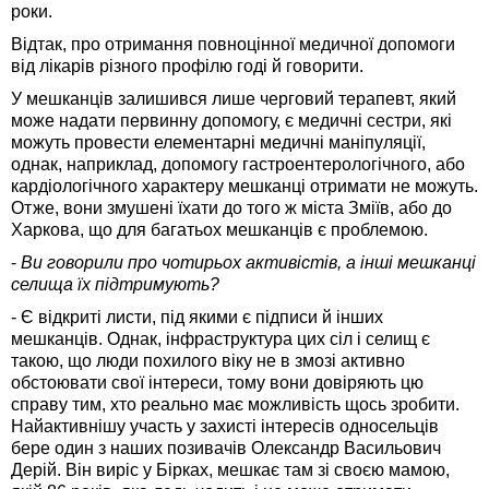
роки.
Відтак, про отримання повноцінної медичної допомоги
від лікарів різного профілю годі й говорити.
У мешканців залишився лише черговий терапевт, який
може надати первинну допомогу, є медичні сестри, які
можуть провести елементарні медичні маніпуляції,
однак, наприклад, допомогу гастроентерологічного, або
кардіологічного характеру мешканці отримати не можуть.
Отже, вони змушені їхати до того ж міста Зміїв, або до
Харкова, що для багатьох мешканців є проблемою.
-
Ви говорили про чотирьох активістів, а інші мешканці
селища їх підтримують?
- Є відкриті листи, під якими є підписи й інших
мешканців. Однак, інфраструктура цих сіл і селищ є
такою, що люди похилого віку не в змозі активно
обстоювати свої інтереси, тому вони довіряють цю
справу тим, хто реально має можливість щось зробити.
Найактивнішу участь у захисті інтересів односельців
бере один з наших позивачів Олександр Васильович
Дерій. Він виріс у Бірках, мешкає там зі своєю мамою,