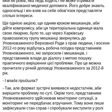
якій 86 років, яка ледь ходить і не може отримати
кваліфікованої медичної допомоги. Його добре знають
односельці і він взяв на себе обов’язок представляти
спільні інтереси.
Ще однією акцією, ще одним кроком мешканців, аби
дійти компромісу, аби ця територіальна одиниця мала
свою лікарню, було те, що через Харківську
правозахисну групу мешканці звернулись до
Уповноваженого Верховної Ради з прав людини, і восени
2012-го року відбулась робоча поїздка представників
Уповноваженого, які запросили і мешканців, і
представників влади до діалогу з метою пошуку
практичного вирішення цієї проблеми. Про це можна
прочитати у річній доповіді Уповноваженого за 2012-й
рік.
-
І влада прийшла?
- Так, але формат зустрічі виявився недостатнім, аби
вирішити проблему по суті. Окрім того, представники
Уповноваженого здійснював моніторинг ситуації, а
моніторинг не передбачає втручання. Тому вони лише
зафіксували стан справ і спробували виступити у ролі