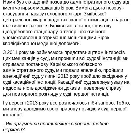
Нами був складений позов до адміністративного суду від
імені чотирьох мешканців Бірок. Вимога цього позову -
скасування наказу головного лікаря Зміївської
центральної лікарні щодо так званої оптимізації, а наразі,
фактичного закриття Бірківської лікарні, спочатку
цілодобового стаціонару, а тепер і фактичного
унеможливлення отримання мешканцями Бірок
кваліфікованої медичної допомоги.
З 2011 року ми займаємось представництвом інтересів
цих мешканців у суді, ми пройшли всі судові інстанції: ми
отримали постанову Харківського обласного
адміністративного суду, ми подали апеляцію, пройшли
апеляційний суд, у липні 2013 року пройшло засідання у
суді касаційної інстанції. Касаційний суд звернув увагу на
недостатність дослідження доказів і повернув справу
для повторного розгляду у суді першої інстанції.
І у вересні 2013 року все розпочалось ніби заново. Тобто,
ми знову доводимо свою правову позицію у суді першої
інстанції.
-
Які аргументи протилежної сторони, тобто
держави?