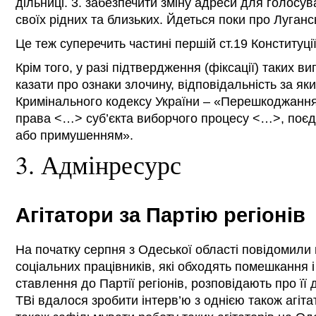
дільниці. 3. забезпечити зміну адреси для голосув
своїх рідних та близьких. Йдеться поки про Лугансь
Це теж суперечить частині першій ст.19 Конституці
Крім того, у разі підтвердження (фіксації) таких в
казати про ознаки злочину, відповідальність за як
Кримінального кодексу України – «Перешкоджанн
права <…> суб’єкта виборчого процесу <…>, поєд
або примушенням».
3. Адмінресурс
Агітатори за Партію регіонів
На початку серпня з Одеської області повідомили
соціальних працівників, які обходять помешкання 
ставлення до Партії регіонів, розповідають про її
ТВі вдалося зробити інтерв’ю з однією також агіт