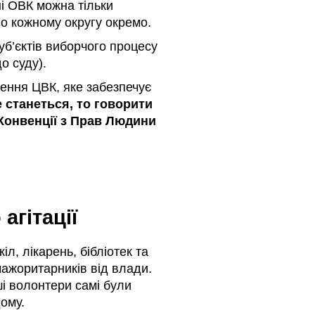
ні ОВК можна тільки
о кожному округу окремо.
уб’єктів виборчого процесу
о суду).
шення ЦВК, яке забезпечує
 станеться, то говорити
 Конвенції з Прав Людини
гітації
л, лікарень, бібліотек та
мажоритарників від влади.
ші волонтери самі були
ому.