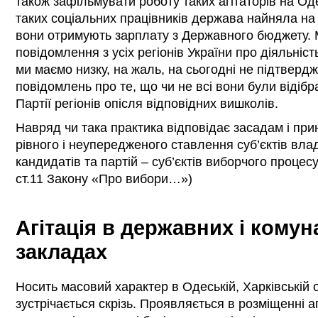
також зафільмувати роботу таких агітаторів на Од
таких соціальних працівників держава найняла на р
вони отримують зарплату з Державного бюджету. 
повідомлення з усіх регіонів України про діяльність
ми маємо низку, на жаль, на сьогодні не підтверд
повідомлень про те, що чи не всі вони були відіб
Партії регіонів опісля відповідних вишколів.
Навряд чи така практика відповідає засадам і пр
рівного і неупередженого ставлення суб’єктів вла
кандидатів та партій – суб’єктів виборчого процесу (
ст.11 Закону «Про вибори…»)
Агітація в державних і кому
закладах
Носить масовий характер в Одеській, Харківській 
зустрічається скрізь. Проявляється в розміщенні а