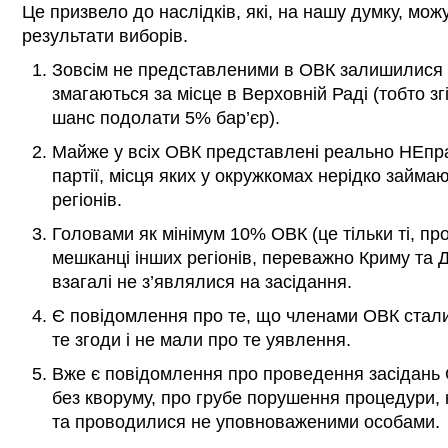
Це призвело до наслідків, які, на нашу думку, мож
результати виборів.
Зовсім не представленими в ОВК залишилися дв
змагаються за місце в Верховній Раді (тобто з
шанс подолати 5% бар’єр).
Майже у всіх ОВК представлені реально НЕпра
партії, місця яких у окружкомах нерідко займаю
регіонів.
Головами як мінімум 10% ОВК (це тільки ті, пр
мешканці інших регіонів, переважно Криму та До
взагалі не з’являлися на засідання.
Є повідомлення про те, що членами ОВК стали
те згоди і не мали про те уявлення.
Вже є повідомлення про проведення засідань 
без кворуму, про грубе порушення процедури, 
та проводилися не уповноваженими особами.