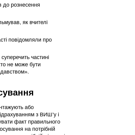
в до рознесення
ьмував, як вчителі
ласті повідомляли про
суперечить частині
іхто не може бути
одавством».
сування
антажують або
відрахуванням з ВИШ’у і
сувати факт правильного
осування на потрібній