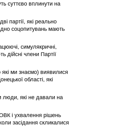
уть суттєво вплинути на
і партії, які реально
гідно соцопитувань мають
цюючі, симулякричні,
ть дійсні члени Партії
о які ми знаємо) виявилися
нецької області, які
 люди, які не давали на
ОВК і ухвалення рішень
коли засідання скликалися