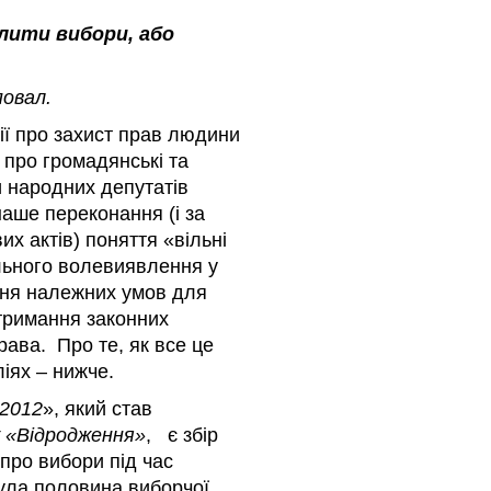
алити вибори, або
овал.
ії про захист прав людини
 про громадянські та
и народних депутатів
наше переконання (і за
х актів) поняття «вільні
льного волевиявлення у
ення належних умов для
тримання законних
рава. Про те, як все це
ліях – нижче.
2012
», який став
 «Відродження»
, є збір
про вибори під час
нула половина виборчої