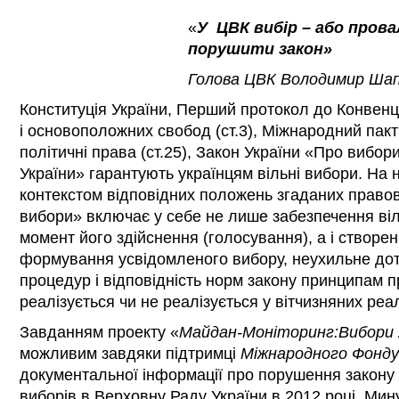
«
У ЦВК вибір – або пров
порушити закон
»
Голова ЦВК Володимир Шап
Конституція України, Перший протокол до Конвенц
і основоположних свобод (ст.3), Міжнародний пакт
політичні права (ст.25), Закон України «Про вибор
України» гарантують українцям вільні вибори. На 
контекстом відповідних положень згаданих правови
вибори» включає у себе не лише забезпечення ві
момент його здійснення (голосування), а і створ
формування усвідомленого вибору, неухильне до
процедур і відповідність норм закону принципам п
реалізується чи не реалізується у вітчизняних реа
Завданням проекту «
Майдан-Моніторинг:Вибори 
можливим завдяки підтримці
Міжнародного Фонду
документальної інформації про порушення закону 
виборів в Верховну Раду України в 2012 році. Ми