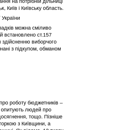
ання на потрібній дільниці
к, Київ і Київську область.
ї України
ипадків можна сміливо
ий встановлено ст.157
я здійсненню виборчого
нані з підкупом, обманом
 про роботу бюджетників –
і опитують людей про
 досягнення, тощо. Пізніше
аторкою з Київщини, а