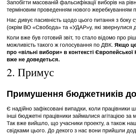
Запобігти масованій фальсифікації виборів на рів
терміновим проведенням нового жеребкуванням п
Нас дивує пасивність щодо цього питання з боку с
(окрім ВО «Свобода» та «УДАР»у, які звернулися д
Коли вже був готовий звіт, то стало відомо про рі
можливість такого ж голосування по ДВК.
Якщо це
про «вільні вибори» в контексті Європейської
вже не доведеться.
2. Примус
Примушення бюджетників до а
Є надійно зафіксовані випадки, коли працівники шкі
інші бюджетні працівники займалися агітацією за 
Так вже вийшло, що учасники проекту, а також на
свідками цього. До декого з нас вони прийшли дод