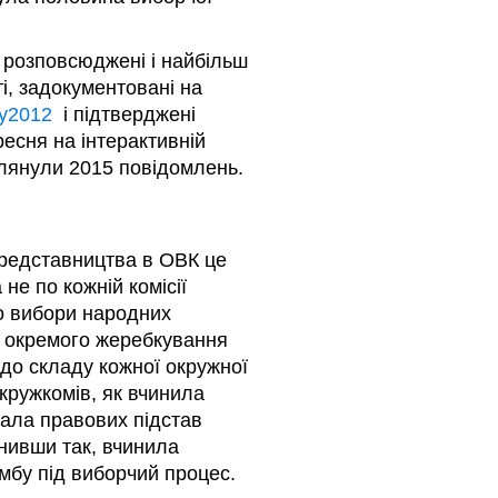
 розповсюджені і найбільш
і, задокументовані на
ory2012
і підтверджені
есня на інтерактивній
глянули 2015 повідомлень.
представництва в ОВК це
не по кожній комісії
о вибори народних
я окремого жеребкування
до складу кожної окружної
окружкомів, як вчинила
мала правових підстав
инивши так, вчинила
мбу під виборчий процес.