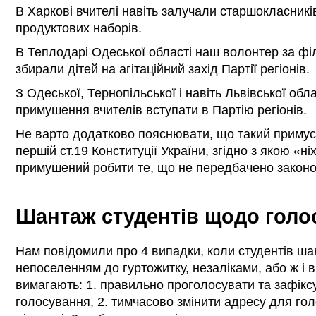
В Харкові вчителі навіть залучали старшокласникі
продуктових наборів.
В Теплодарі Одеської області наш волонтер за філ
збирали дітей на агітаційний захід Партії регіонів.
З Одеської, Тернопільської і навіть Львівської об
примушення вчителів вступати в Партію регіонів.
Не варто додатково пояснювати, що такий примус 
першій ст.19 Конституції України, згідно з якою «н
примушений робити те, що не передбачено закон
Шантаж студентів щодо голо
Нам повідомили про 4 випадки, коли студентів ш
непоселенням до гуртожитку, незаліками, або ж і 
вимагають: 1. правильно проголосувати та зафік
голосування, 2. тимчасово змінити адресу для гол