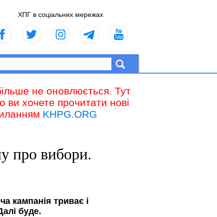
ХПГ в соціальних мережах
більше не оновлюється. Тут
що ви хочете прочитати нові
осиланням
KHPG.ORG
у про вибори.
ча кампанія триває і
алі буде.