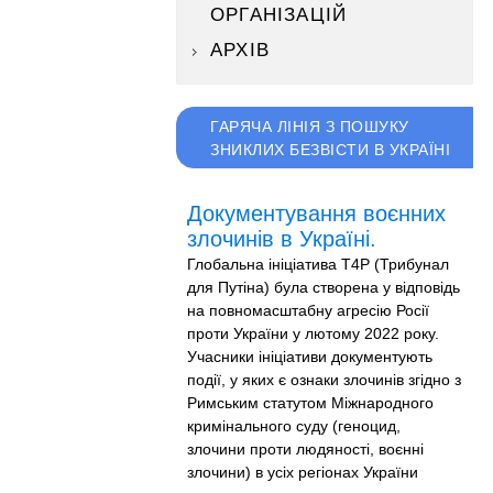
ОРГАНІЗАЦІЙ
АРХІВ
ГАРЯЧА ЛІНІЯ З ПОШУКУ
ЗНИКЛИХ БЕЗВІСТИ В УКРАЇНІ
Документування воєнних
злочинів в Україні.
Глобальна ініціатива T4P (Трибунал
для Путіна) була створена у відповідь
на повномасштабну агресію Росії
проти України у лютому 2022 року.
Учасники ініціативи документують
події, у яких є ознаки злочинів згідно з
Римським статутом Міжнародного
кримінального суду (геноцид,
злочини проти людяності, воєнні
злочини) в усіх регіонах України