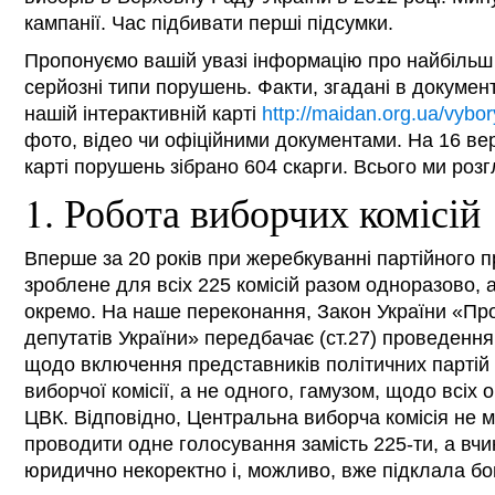
кампанії. Час підбивати перші підсумки.
Пропонуємо вашій увазі інформацію про найбільш
серйозні типи порушень. Факти, згадані в документ
нашій інтерактивній карті
http://maidan.org.ua/vyb
фото, відео чи офіційними документами. На 16 вер
карті порушень зібрано 604 скарги. Всього ми роз
1. Робота виборчих комісій
Вперше за 20 років при жеребкуванні партійного 
зроблене для всіх 225 комісій разом одноразово, а 
окремо. На наше переконання, Закон України «Пр
депутатів України» передбачає (ст.27) проведенн
щодо включення представників політичних партій 
виборчої комісії, а не одного, гамузом, щодо всіх 
ЦВК. Відповідно, Центральна виборча комісія не 
проводити одне голосування замість 225-ти, а вч
юридично некоректно і, можливо, вже підклала бо