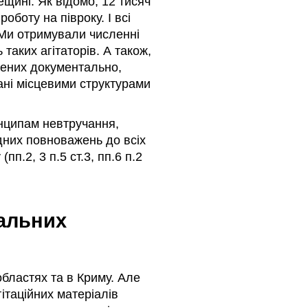
ещині. Як відомо, 12 тисяч
оботу на півроку. І всі
Ми отримували численні
 таких агітаторів. А також,
жених документально,
рані місцевими структурами
инципам невтручання,
дних повноважень до всіх
пп.2, 3 п.5 ст.3, пп.6 п.2
нальних
областях та в Криму. Але
гітаційних матеріалів