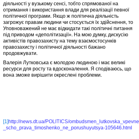
діяльності у вузькому сенсі, тобто спрямованої на
отримання і використання влади для реалізації певної
політичної програми. Якщо ж політична діяльність
загрожує правам людини чи стосується їх здійснення, то
Уповноважений не має відкидати такі політичні питання
під приводом «деполітизації». На мою думку, дискусію
активістів правозахисту на тему взаємостосунків
правозахисту і політичної діяльності бажано
продовжувати.
Валерія Лутковська є молодою людиною і має великі
ресурси для росту та вдосконалення. Я сподіваюсь, що
вона зможе вирішити окреслені проблеми.
[1]
http://news.dt.ua/POLITICS/ombudsmen_lutkovska_vpevne
_scho_prava_timoshenko_ne_porushuyutsya-105646.html