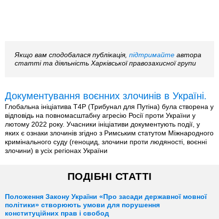
Якщо вам сподобалася публікація,
підтримайте
автора
статті та діяльність Харківської правозахисної групи
Документування воєнних злочинів в Україні.
Глобальна ініціатива T4P (Трибунал для Путіна) була створена у
відповідь на повномасштабну агресію Росії проти України у
лютому 2022 року. Учасники ініціативи документують події, у
яких є ознаки злочинів згідно з Римським статутом Міжнародного
кримінального суду (геноцид, злочини проти людяності, воєнні
злочини) в усіх регіонах України
ПОДІБНІ СТАТТІ
Положення Закону України «Про засади державної мовної
політики» створюють умови для порушення
конституційних прав і свобод