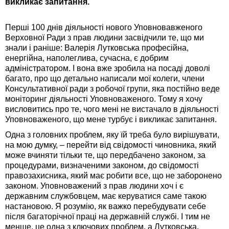
викликає запитання.
Перші 100 днів діяльності нового Уповновавженого
Верховної Ради з прав людини засвідчили те, що ми
знали і раніше: Валерія Лутковська професійна,
енергійна, наполеглива, сучасна, є добрим
адміністратором. І вона вже зробила на посаді доволі
багато, про що детально написали мої колеги, члени
Консультативної ради з робочої групи, яка постійно веде
моніторинг діяльності Уповноваженого. Тому я хочу
висловитись про те, чого мені не вистачало в діяльності
Уповноваженого, що мене турбує і викликає запитання.
Одна з головних проблем, яку їй треба було вирішувати,
на мою думку, – перейти від свідомості чиновника, який
може вчиняти тільки те, що передбачено законом, за
процедурами, визначеними законом, до свідомості
правозахисника, який має робити все, що не заборонено
законом. Уповноважений з прав людини хоч і є
державним службовцем, має керуватися саме такою
настановою. Я розумію, як важко перебудувати себе
після багаторічної праці на державній службі. І тим не
менше, це одна з ключових проблем, а Лутковська,