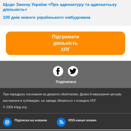
Щодо Закону України «Про адвокатуру та адвокатську
діяльність»
100 днів нового українського омбудсмана
Підтримати
діяльність
ХПГ
Поділитися
При передруку посилання на джерело обов'язкове. Думки й міркування авторів,
висловлені в публікаціях, не завжди збігаються з позицією ХПГ
© 2026 khpg.org
Підписка на новини
RSS-канал новин