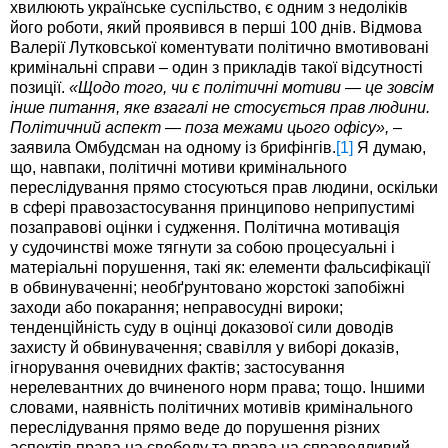
хвилюють українське суспільство, є одним з недоліків
його роботи, який проявився в перші 100 днів. Відмова
Валерії Лутковської коментувати політично вмотивовані
кримінальні справи – один з прикладів такої відсутності
позиції.
«Щодо того, чи є політичні мотиви — це зовсім
інше питання, яке взагалі не стосується прав людини.
Політичний аспект — поза межами цього офісу»,
–
заявила Омбудсман на одному із брифінгів.
[1]
Я думаю,
що, навпаки, політичні мотиви кримінального
переслідування прямо стосуються прав людини, оскільки
в сфері правозастосування принципово неприпустимі
позаправові оцінки і судження. Політична мотивація
у судочинстві може тягнути за собою процесуальні і
матеріальні порушення, такі як: елементи фальсифікації
в обвинуваченні; необґрунтовано жорстокі запобіжні
заходи або покарання; неправосудні вироки;
тенденційність суду в оцінці доказової сили доводів
захисту й обвинувачення; свавілля у виборі доказів,
ігнорування очевидних фактів; застосування
нерелевантних до вчиненого норм права; тощо. Іншими
словами, наявність політичних мотивів кримінального
переслідування прямо веде до порушення різних
аспектів права на свободу та права на справедливий