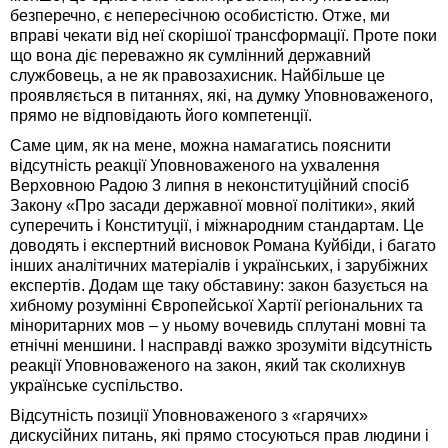
безперечно, є непересічною особистістю. Отже, ми
вправі чекати від неї скорішої трансформації. Проте поки
що вона діє переважно як сумлінний державний
службовець, а не як правозахисник. Найбільше це
проявляється в питаннях, які, на думку Уповноваженого,
прямо не відповідають його компетенції.
Саме цим, як на мене, можна намагатись пояснити
відсутність реакції Уповноваженого на ухвалення
Верховною Радою 3 липня в неконституційний спосіб
Закону «Про засади державної мовної політики», який
суперечить і Конституції, і міжнародним стандартам. Це
доводять і експертний висновок Романа Куйбіди, і багато
інших аналітичних матеріалів і українських, і зарубіжних
експертів. Додам ще таку обставину: закон базується на
хибному розумінні Європейської Хартії регіональних та
міноритарних мов – у ньому вочевидь сплутані мовні та
етнічні меншини. І насправді важко зрозуміти відсутність
реакції Уповноваженого на закон, який так сколихнув
українське суспільство.
Відсутність позиції Уповноваженого з «гарячих»
дискусійних питань, які прямо стосуються прав людини і