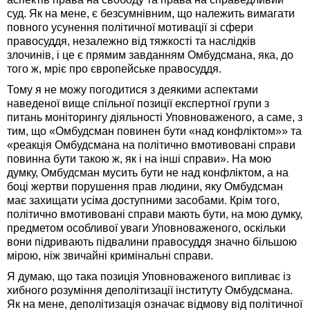
суд. Як на мене, є безсумнівним, що належить вимагати
повного усунення політичної мотивації зі сфери
правосуддя, незалежно від тяжкості та наслідків
злочинів, і це є прямим завданням Омбудсмана, яка, до
того ж, мріє про європейське правосуддя.
Тому я не можу погодитися з деякими аспектами
наведеної вище спільної позиції експертної групи з
питань моніторингу діяльності Уповноваженого, а саме, з
тим, що «Омбудсман повинен бути «над конфліктом»» та
«реакція Омбудсмана на політично вмотивовані справи
повинна бути такою ж, як і на інші справи». На мою
думку, Омбудсман мусить бути не над конфліктом, а на
боці жертви порушення прав людини, яку Омбудсман
має захищати усіма доступними засобами. Крім того,
політично вмотивовані справи мають бути, на мою думку,
предметом особливої уваги Уповноваженого, оскільки
вони підривають підвалини правосуддя значно більшою
мірою, ніж звичайні кримінальні справи.
Я думаю, що така позиція Уповноваженого випливає із
хибного розуміння деполітизації інституту Омбудсмана.
Як на мене, деполітизація означає відмову від політичної