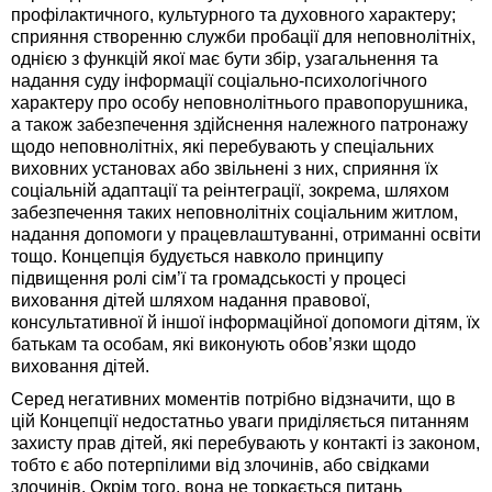
профілактичного, культурного та духовного характеру;
сприяння створенню служби пробації для неповнолітніх,
однією з функцій якої має бути збір, узагальнення та
надання суду інформації соціально-психологічного
характеру про особу неповнолітнього правопорушника,
а також забезпечення здійснення належного патронажу
щодо неповнолітніх, які перебувають у спеціальних
виховних установах або звільнені з них, сприяння їх
соціальній адаптації та реінтеграції, зокрема, шляхом
забезпечення таких неповнолітніх соціальним житлом,
надання допомоги у працевлаштуванні, отриманні освіти
тощо. Концепція будується навколо принципу
підвищення ролі сім’ї та громадськості у процесі
виховання дітей шляхом надання правової,
консультативної й іншої інформаційної допомоги дітям, їх
батькам та особам, які виконують обов’язки щодо
виховання дітей.
Серед негативних моментів потрібно відзначити, що в
цій Концепції недостатньо уваги приділяється питанням
захисту прав дітей, які перебувають у контакті із законом,
тобто є або потерпілими від злочинів, або свідками
злочинів. Окрім того, вона не торкається питань