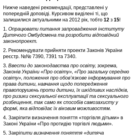
Нижче наведені рекомендації, представлені у
попередній доповіді. Курсивом виділені ті, що
залишилися актуальними на 2012 рік, тобто
12
з
15
!
1.
Опрацювати питання запровадження інституту
Дитячого Омбудсмена та розробити відповідний
законопроект.
2. Рекомендувати прийняти проекти Законів України
реєстр. №№ 7390, 7391 та 7340.
3.
Ввести до законодавства про освіту, зокрема,
Законів України «Про освіту», «Про загальну середню
освіту», положення про обов’язкове інформування про
права дитини, навчання щодо попередження
правопорушень проти дитини, їх шкідливих наслідків,
про ризики сексуальної експлуатації та сексуального
розбещення, так само як способів самозахисту у
формі, яка відповідає їх віковим можливостям.
4. Закріпити визначення поняття «торгівля дітьми» в
Законі України «Про протидію торгівлі людьми».
5. Закріп
ити визначення поняття «дитяча