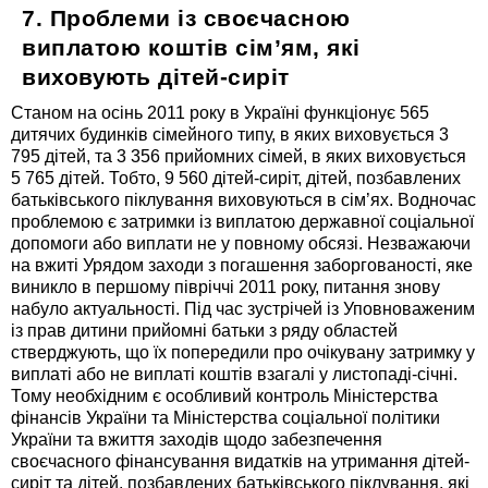
7. Проблеми із своєчасною
виплатою коштів сім’ям, які
виховують дітей-сиріт
Станом на осінь 2011 року в Україні функціонує 565
дитячих будинків сімейного типу, в яких виховується 3
795 дітей, та 3 356 прийомних сімей, в яких виховується
5 765 дітей. Тобто, 9 560 дітей-сиріт, дітей, позбавлених
батьківського піклування виховуються в сім’ях. Водночас
проблемою є затримки із виплатою державної соціальної
допомоги або виплати не у повному обсязі. Незважаючи
на вжиті Урядом заходи з погашення заборгованості, яке
виникло в першому півріччі 2011 року, питання знову
набуло актуальності. Під час зустрічей із Уповноваженим
із прав дитини прийомні батьки з ряду областей
стверджують, що їх попередили про очікувану затримку у
виплаті або не виплаті коштів взагалі у листопаді-січні.
Тому необхідним є особливий контроль Міністерства
фінансів України та Міністерства соціальної політики
України та вжиття заходів щодо забезпечення
своєчасного фінансування видатків на утримання дітей-
сиріт та дітей, позбавлених батьківського піклування, які