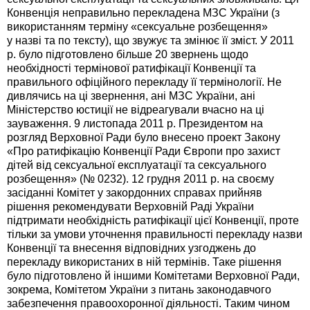
Конвенція неправильно перекладена МЗС України (з
використанням терміну «сексуальне розбещення»
у назві та по тексту), що звужує та змінює її зміст. У 2011
р. було підготовлено більше 20 звернень щодо
необхідності термінової ратифікації Конвенції та
правильного офіційного перекладу її термінології. Не
дивлячись на ці звернення, ані МЗС України, ані
Міністерство юстиції не відреагували вчасно на ці
зауваження. 9 листопада 2011 р. Президентом на
розгляд Верховної Ради було внесено проект Закону
«Про ратифікацію Конвенції Ради Європи про захист
дітей від сексуальної експлуатації та сексуального
розбещення» (№ 0232). 12 грудня 2011 р. на своєму
засіданні Комітет у закордонних справах прийняв
рішення рекомендувати Верховній Раді України
підтримати необхідність ратифікації цієї Конвенції, проте
тільки за умови уточнення правильності перекладу назви
Конвенції та внесення відповідних узгоджень до
перекладу використаних в ній термінів. Таке рішення
було підготовлено й іншими Комітетами Верховної Ради,
зокрема, Комітетом України з питань законодавчого
забезпечення правоохоронної діяльності. Таким чином