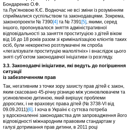
Бондаренко О.Ф.
та Лук’яновою К.Є. Водночас не всі зміни із розумінням
сприймалися суспільством та законодавцями. Зокрема,
законопроекти № 7390
[4]
та № 7391
[5]
, якими, серед
іншого, пропонувалося зняття адміністративної
відповідальності за заняття проституцією з дітей віком
від 16 до 18 років разом зі криміналізацією клієнтів таких
осіб, були некоректно розтлумачені як спроба
«легалізувати проституцію малолітніх» і внаслідок цього
зняті суб’єктом законодавчої ініціативи із розгляду.
3.3. Законодавчі ініціативи, які ведуть до погіршення
ситуації
із забезпеченням прав
Так, негативним з точки зору захисту прав дітей є закон,
яким скасовано 45-річну різницю між усиновлювачем та
усиновленою дитиною, який вирішує проблеми
дорослих, і не враховує права дітей (№ 3738-VI від
09.09.2011)
[6]
. І хоча в Україні є суттєва потреба
у вдосконаленні законодавства для запровадження його
відповідності міжнародним правовим стандартам у
галузі дотримання прав дитини, в 2011 році