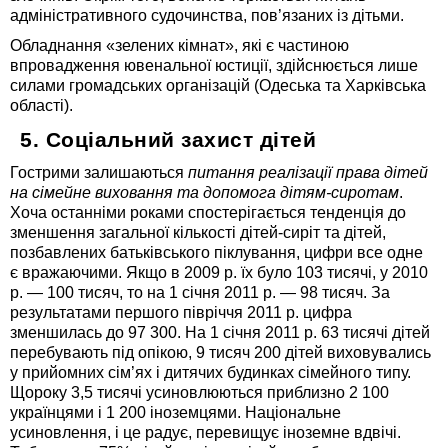
адміністративного судочинства, пов’язаних із дітьми.
Обладнання «зелених кімнат», які є частиною
впровадження ювенальної юстиції, здійснюється лише
силами громадських організацій (Одеська та Харківська
області).
5. Соціальний захист дітей
Гострими залишаються
питання реалізації права дітей
на сімейне виховання та допомога дітям-сиротам
.
Хоча останніми роками спостерігається тенденція до
зменшення загальної кількості дітей-сиріт та дітей,
позбавлених батьківського піклування, цифри все одне
є вражаючими. Якщо в 2009 р. їх було 103 тисячі, у 2010
р. — 100 тисяч, то на 1 січня 2011 р. — 98 тисяч. За
результатами першого півріччя 2011 р. цифра
зменшилась до 97 300. На 1 січня 2011 р. 63 тисячі дітей
перебувають під опікою, 9 тисяч 200 дітей виховувались
у прийомних сім’ях і дитячих будинках сімейного типу.
Щороку 3,5 тисячі усиновлюються приблизно 2 100
українцями і 1 200 іноземцями. Національне
усиновлення, і це радує, перевищує іноземне вдвічі.