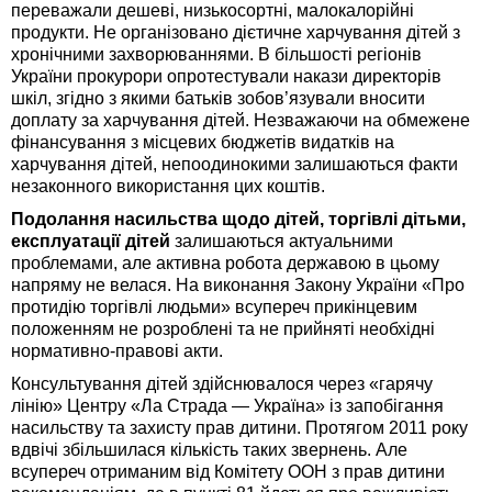
переважали дешеві, низькосортні, малокалорійні
продукти. Не організовано дієтичне харчування дітей з
хронічними захворюваннями. В більшості регіонів
України прокурори опротестували накази директорів
шкіл, згідно з якими батьків зобов’язували вносити
доплату за харчування дітей. Незважаючи на обмежене
фінансування з місцевих бюджетів видатків на
харчування дітей, непоодинокими залишаються факти
незаконного використання цих коштів.
Подолання насильства щодо дітей, торгівлі дітьми,
експлуатації дітей
залишаються актуальними
проблемами, але активна робота державою в цьому
напряму не велася. На виконання Закону України «Про
протидію торгівлі людьми» всупереч прикінцевим
положенням не розроблені та не прийняті необхідні
нормативно-правові акти.
Консультування дітей здійснювалося через «гарячу
лінію» Центру «Ла Страда — Україна» із запобігання
насильству та захисту прав дитини. Протягом 2011 року
вдвічі збільшилася кількість таких звернень. Але
всупереч отриманим від Комітету ООН з прав дитини