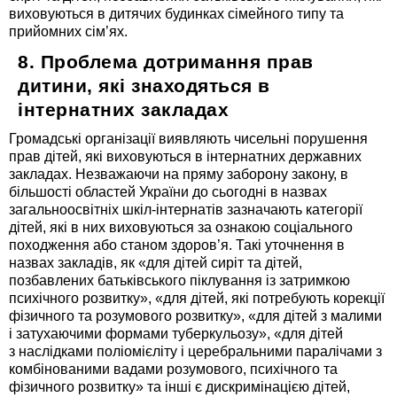
виховуються в дитячих будинках сімейного типу та
прийомних сім’ях.
8. Проблема дотримання прав
дитини, які знаходяться в
інтернатних закладах
Громадські організації виявляють чисельні порушення
прав дітей, які виховуються в інтернатних державних
закладах. Незважаючи на пряму заборону закону, в
більшості областей України до сьогодні в назвах
загальноосвітніх шкіл-інтернатів зазначають категорії
дітей, які в них виховуються за ознакою соціального
походження або станом здоров’я. Такі уточнення в
назвах закладів, як «для дітей сиріт та дітей,
позбавлених батьківського піклування із затримкою
психічного розвитку», «для дітей, які потребують корекції
фізичного та розумового розвитку», «для дітей з малими
і затухаючими формами туберкульозу», «для дітей
з наслідками поліомієліту і церебральними паралічами з
комбінованими вадами розумового, психічного та
фізичного розвитку» та інші є дискримінацією дітей,