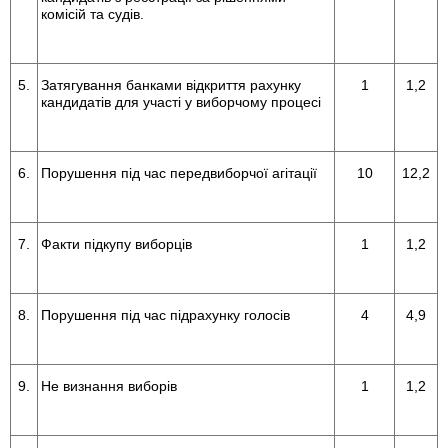
комісій та судів.
5.
Затягування банками відкриття рахунку
1
1,2
кандидатів для участі у виборчому процесі
6.
Порушення під час передвиборчої агітації
10
12,2
7.
Факти підкупу виборців
1
1,2
8.
Порушення під час підрахунку голосів
4
4,9
9.
Не визнання виборів
1
1,2