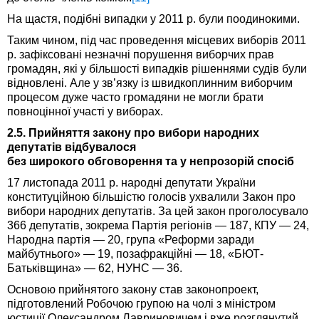
На щастя, подібні випадки у 2011 р. були поодинокими.
Таким чином, під час проведення місцевих виборів 2011
р. зафіксовані незначні порушення виборчих прав
громадян, які у більшості випадків рішеннями судів були
відновлені. Але у зв’язку із швидкоплинним виборчим
процесом дуже часто громадяни не могли брати
повноцінної участі у виборах.
2.5. Прийняття закону про вибори народних
депутатів відбувалося
без широкого обговорення та у непрозорій спосіб
17 листопада 2011 р. народні депутати України
конституційною більшістю голосів ухвалили Закон про
вибори народних депутатів. За цей закон проголосувало
366 депутатів, зокрема Партія регіонів — 187, КПУ — 24,
Народна партія — 20, група «Реформи заради
майбутнього» — 19, позафракційні — 18, «БЮТ-
Батьківщина» — 62, НУНС — 36.
Основою прийнятого закону став законопроект,
підготовлений Робочою групою на чолі з міністром
юстиції Олександром Лавриновичем і вже розглянутий