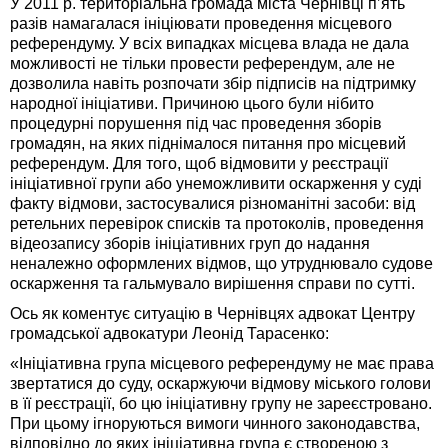
У 2011 р. територіальна громада міста Чернівці п’ять
разів намагалася ініціювати проведення місцевого
референдуму. У всіх випадках місцева влада не дала
можливості не тільки провести референдум, але не
дозволила навіть розпочати збір підписів на підтримку
народної ініціативи. Причиною цього були нібито
процедурні порушення під час проведення зборів
громадян, на яких піднімалося питання про місцевий
референдум. Для того, щоб відмовити у реєстрації
ініціативної групи або унеможливити оскарження у суді
факту відмови, застосувалися різноманітні засоби: від
ретельних перевірок списків та протоколів, проведення
відеозапису зборів ініціативних груп до надання
неналежно оформлених відмов, що утруднювало судове
оскарження та гальмувало вирішення справи по сутті.
Ось як коментує ситуацію в Чернівцях адвокат Центру
громадської адвокатури Леонід Тарасенко:
«Ініціативна група місцевого референдуму не має права
звертатися до суду, оскаржуючи відмову міського голови
в її реєстрації, бо цю ініціативну групу не зареєстровано.
При цьому ігноруються вимоги чинного законодавства,
відповідно до яких ініціативна група є створеною з