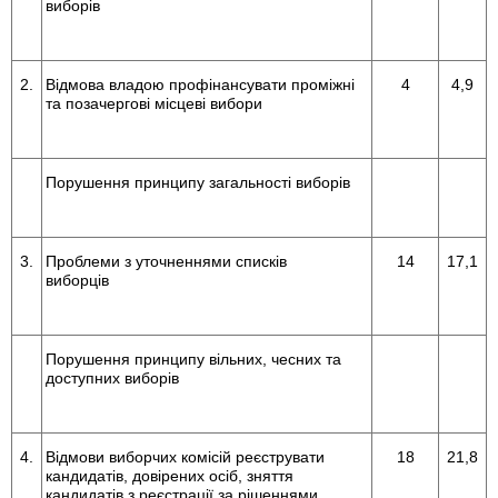
виборів
2.
Відмова владою профінансувати проміжні
4
4,9
та позачергові місцеві вибори
Порушення принципу загальності виборів
3.
Проблеми з уточненнями списків
14
17,1
виборців
Порушення принципу вільних, чесних та
доступних виборів
4.
Відмови виборчих комісій реєструвати
18
21,8
кандидатів, довірених осіб, зняття
кандидатів з реєстрації за рішеннями