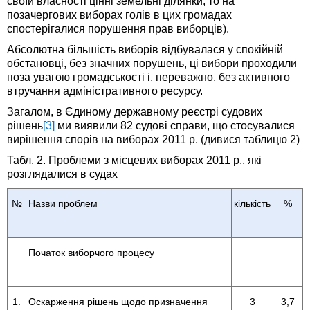
своїй власності цінні земельні ділянки, то на
позачергових виборах голів в цих громадах
спостерігалися порушення прав виборців).
Абсолютна більшість виборів відбувалася у спокійній
обстановці, без значних порушень, ці вибори проходили
поза увагою громадськості і, переважно, без активного
втручання адміністративного ресурсу.
Загалом, в Єдиному державному реєстрі судових
рішень
[3]
ми виявили 82 судові справи, що стосувалися
вирішення спорів на виборах 2011 р. (дивися таблицю 2)
Табл. 2. Проблеми з місцевих виборах 2011 р., які
розглядалися в судах
№
Назви проблем
кількість
%
Початок виборчого процесу
1.
Оскарження рішень щодо призначення
3
3,7