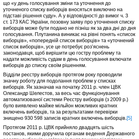
що «у день голосування зміни та уточнення до
уточненого списку виборців вносяться виключно на
підставі рішення суду». А у відповідності до вимог ч. 3
ст. 173 КАС України, позовну заяву про уточнення списку
виборців може бути подано не пізніш як за два дні до дня
голосування. Плутанина виникає на рівні понять «список
виборців», «попередній список виборців» та «уточнений
список виборців», усе це потребує роз’яснень
законодавця, щоб вирішити цю гостру проблему та
надати можливість судам в день голосування включати
виборців до списку своїм рішенням.
Відділи реєстру виборців протягом року проводили
значну роботу для подолання проблем у списках
виборців. Як зазначав на початку 2011 р. член ЦВК
Олександр Шелестов, за весь час функціонування
автоматизованої системи Реєстру виборців (з 2009 р.)
було виявлено майже мільйон можливих кратних
включень виборців, та за результатами перевірки
знищено 930 598 записів кратних включень виборців.
[5]
Протягом 2011 р. ЦВК прийняло двадцять шість
постанов, якими доручила органам ведення Державного