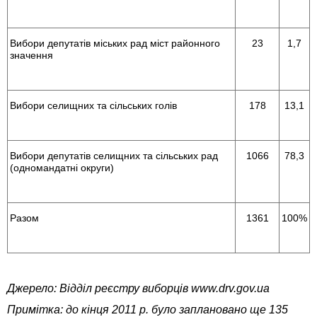
Вибори депутатів міських рад міст районного
23
1,7
значення
Вибори селищних та сільських голів
178
13,1
Вибори депутатів селищних та сільських рад
1066
78,3
(одномандатні округи)
Разом
1361
100%
Джерело: Відділ реєстру виборців www.drv.gov.ua
Примітка: до кінця 2011 р. було заплановано ще 135