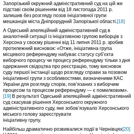
Запорізький окружний адміністративний суд на цій же
підставі своїм рішенням від 18 листопада 2011 р.
залишив без розгляду позов ініціативної групи
мешканців міста Дніпрорудний Запорізької області.
[18]
А Одеський апеляційний адміністративний суд в
аналогічній ситуації із ініціативною групою виборців з
Херсона у своєму рішенні від 11 липня 2011 р. зробив
протилежний висновок: «Отже, ініціативна група
місцевого референдуму набуває статусу суб’єкта
виборчого процесу чи процесу референдуму тільки з дня
одержання свідоцтва про реєстрацію, тому висновок
суду першої інстанції щодо розгляду справи за позовом
ініціативної групи з особливостями, визначеними КАС
України для розгляду спорів, пов’язаних з виборчим
процесом та процесом референдуму — є помилковим».
[19]
В результаті Одеський апеляційний адміністративний
суд скасував рішення Херсонського окружного
адміністративного суду, яке зобов’язувало Херсонського
міського голову зареєструвати
ініціативну групу.
Найбільш драматично розвивалися події в Чернівцях
[20]