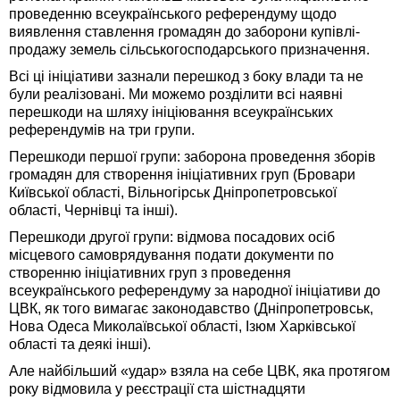
проведенню всеукраїнського референдуму щодо
виявлення ставлення громадян до заборони купівлі-
продажу земель сільськогосподарського призначення.
Всі ці ініціативи зазнали перешкод з боку влади та не
були реалізовані. Ми можемо розділити всі наявні
перешкоди на шляху ініціювання всеукраїнських
референдумів на три групи.
Перешкоди першої групи: заборона проведення зборів
громадян для створення ініціативних груп (Бровари
Київської області, Вільногірськ Дніпропетровської
області, Чернівці та інші).
Перешкоди другої групи: відмова посадових осіб
місцевого самоврядування подати документи по
створенню ініціативних груп з проведення
всеукраїнського референдуму за народної ініціативи до
ЦВК, як того вимагає законодавство (Дніпропетровськ,
Нова Одеса Миколаївської області, Ізюм Харківської
області та деякі інші).
Але найбільший «удар» взяла на себе ЦВК, яка протягом
року відмовила у реєстрації ста шістнадцяти