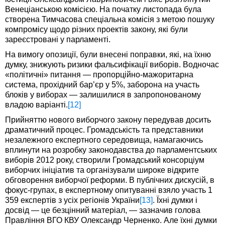
Венеціанською комісією. На початку листопада була
створена Тимчасова спеціальна комісія з метою пошуку
компромісу щодо різних проектів закону, які були
зареєстровані у парламенті.
На вимогу опозиції, були внесені поправки, які, на їхню
думку, знижують ризики фальсифікації виборів. Водночас
«політичні» питання — пропорційно-мажоритарна
система, прохідний бар’єр у 5%, заборона на участь
блоків у виборах — залишилися в запропонованому
владою варіанті.
[12]
Прийняттю нового виборчого закону передував досить
драматичний процес. Громадськість та представники
незалежного експертного середовища, намагаючись
вплинути на розробку законодавства до парламентських
виборів 2012 року, створили Громадський консорціум
виборчих ініціатив та організували широке відкрите
обговорення виборчої реформи. В публічних дискусій, в
фокус-групах, в експертному опитуванні взяло участь 1
359 експертів з усіх регіонів України
[13]
. Їхні думки і
досвід — це безцінний матеріал, — зазначив голова
Правління ВГО КВУ Олександр Черненко. Але їхні думки