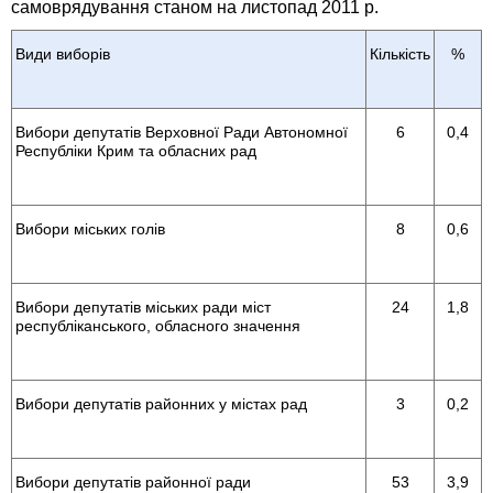
самоврядування станом на листопад 2011 р.
Види виборів
Кількість
%
Вибори депутатів Верховної Ради Автономної
6
0,4
Республіки Крим та обласних рад
Вибори міських голів
8
0,6
Вибори депутатів міських ради міст
24
1,8
республіканського, обласного значення
Вибори депутатів районних у містах рад
3
0,2
Вибори депутатів районної ради
53
3,9