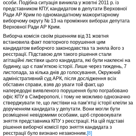
особи. Подібна ситуація виникла у жовтні 2011 р. із
представником КПУ, кандидатом в депутати Верховної
Ради АР Крим по одномандатному мажоритарному
виборчому округу № 13 на проміжних виборах депутата
Верховної Ради АР Крим.
Виборча комісія своїм рішенням від 31 жовтня
встановила факт повторного порушення цим
кандидатом виборчого законодавства та зняла його з
реєстрації. Підставою для такого рішення стали
агітаційні листівки цього кандидата, які були наклеєні на
будинку, що є пам’яткою історії. Лише через тиждень, 7
листопада, за кілька днів до голосування, Окружний
адміністративний суд АРК, після дослідження всіх
обставин справи, взяв до уваги той факт, що
напередодні виявленого порушення було пограбовано
офіс КПУ в Сімферополі, і тому не можливо однозначно
стверджувати те, що листівки на пам’ятці історії клеїли за
дорученням кандидата у депутати. Вони могли бути
розміщенні невідомими особами, щоб спровокувати
зняття представника КПУ з реєстрації. На цій підставі
рішення виборчої комісії про зняття кандидата з
реєстрації було визнано незаконним.
[8]