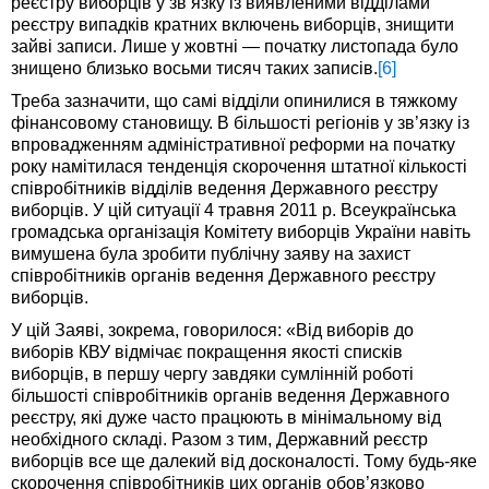
реєстру виборців у зв’язку із виявленими відділами
реєстру випадків кратних включень виборців, знищити
зайві записи. Лише у жовтні — початку листопада було
знищено близько восьми тисяч таких записів.
[6]
Треба зазначити, що самі відділи опинилися в тяжкому
фінансовому становищу. В більшості регіонів у зв’язку із
впровадженням адміністративної реформи на початку
року намітилася тенденція скорочення штатної кількості
співробітників відділів ведення Державного реєстру
виборців. У цій ситуації 4 травня 2011 р. Всеукраїнська
громадська організація Комітету виборців України навіть
вимушена була зробити публічну заяву на захист
співробітників органів ведення Державного реєстру
виборців.
У цій Заяві, зокрема, говорилося: «Від виборів до
виборів КВУ відмічає покращення якості списків
виборців, в першу чергу завдяки сумлінній роботі
більшості співробітників органів ведення Державного
реєстру, які дуже часто працюють в мінімальному від
необхідного складі. Разом з тим, Державний реєстр
виборців все ще далекий від досконалості. Тому будь-яке
скорочення співробітників цих органів обов’язково