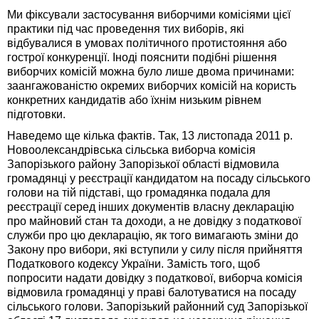
Ми фіксували застосування виборчими комісіями цієї
практики під час проведення тих виборів, які
відбувалися в умовах політичного протистояння або
гострої конкуренції. Іноді пояснити подібні рішення
виборчих комісій можна було лише двома причинами:
заангажованістю окремих виборчих комісій на користь
конкретних кандидатів або їхнім низьким рівнем
підготовки.
Наведемо ще кілька фактів. Так, 13 листопада 2011 р.
Новоолександрівська сільська виборча комісія
Запорізького району Запорізької області відмовила
громадянці у реєстрації кандидатом на посаду сільського
голови на тій підставі, що громадянка подала для
реєстрації серед інших документів власну декларацію
про майновий стан та доходи, а не довідку з податкової
служби про цю декларацію, як того вимагають зміни до
Закону про вибори, які вступили у силу після прийняття
Податкового кодексу України. Замість того, щоб
попросити надати довідку з податкової, виборча комісія
відмовила громадянці у праві балотуватися на посаду
сільського голови. Запорізький районний суд Запорізької