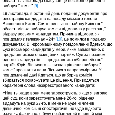
області 17 листопада скасував це незаконне рішення
виборчої комісії.
[9]
18 листопада, в останній день подання документів про
реєстрацію кандидатів на посаду міського голови
Вишневого Києво-Святошинського району Київської
області міська виборча комісія відмовила у реєстрації
відразу восьмим кандидатам. Причина відмови, як
повідомляє телеканал «24»
[10]
, це помилки в поданих
документах. В інформаційному повідомленні йдеться, що
«усі восьмеро кандидатів у мери, яким відмовлено, є
представниками опозиційних партій». Суд за позовом
одного з кандидатів — представника «Європейської
партії» Юрія Лісничого — визнав рішення виборчої
комісії про зняття пана Лісничого неправомірним. У
повідомленні далі йдеться, що виборча комісія
збирається оскаржувати це рішення. Приводяться
характерні слова незареєстрованого кандидата:
«Навіть, якщо вони мене зареєструють, якщо я виграю
цей суд, вони зареєструють мене 26-го, рішення
видадуть на руки 27-го, в мене не буде ні членів
дільничної комісії, ні спостерігачів, не буде відкрито
рахунку, фактично, я буду позбавлений в повній мірі