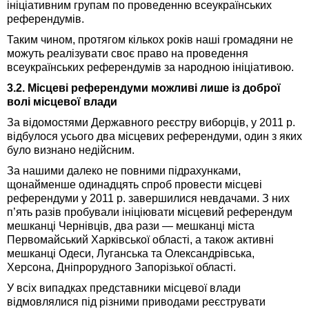
ініціативним групам по проведенню всеукраїнських
референдумів.
Таким чином, протягом кількох років наші громадяни не
можуть реалізувати своє право на проведення
всеукраїнських референдумів за народною ініціативою.
3.2. Місцеві референдуми можливі лише із доброї
волі місцевої влади
За відомостями Державного реєстру виборців, у 2011 р.
відбулося усього два місцевих референдуми, один з яких
було визнано недійсним.
За нашими далеко не повними підрахунками,
щонайменше одинадцять спроб провести місцеві
референдуми у 2011 р. завершилися невдачами. З них
п’ять разів пробували ініціювати місцевий референдум
мешканці Чернівців, два рази — мешканці міста
Первомайський Харківської області, а також активні
мешканці Одеси, Луганська та Олександрівська,
Херсона, Дніпрорудного Запорізької області.
У всіх випадках представники місцевої влади
відмовлялися під різними приводами реєструвати