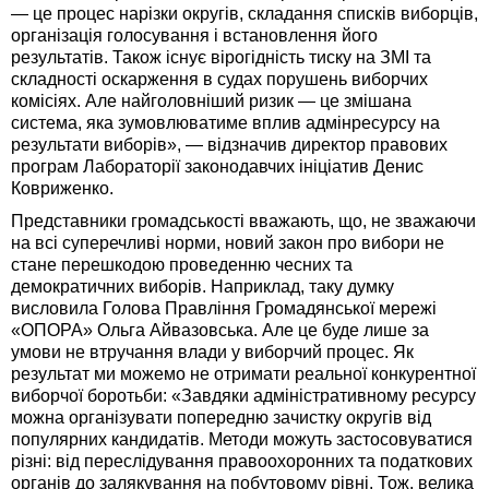
— це процес нарізки округів, складання списків виборців,
організація голосування і встановлення його
результатів. Також існує вірогідність тиску на ЗМІ та
складності оскарження в судах порушень виборчих
комісіях. Але найголовніший ризик — це змішана
система, яка зумовлюватиме вплив адмінресурсу на
результати виборів», — відзначив директор правових
програм Лабораторії законодавчих ініціатив Денис
Ковриженко.
Представники громадськості вважають, що, не зважаючи
на всі суперечливі норми, новий закон про вибори не
стане перешкодою проведенню чесних та
демократичних виборів. Наприклад, таку думку
висловила Голова Правління Громадянської мережі
«ОПОРА» Ольга Айвазовська. Але це буде лише за
умови не втручання влади у виборчий процес. Як
результат ми можемо не отримати реальної конкурентної
виборчої боротьби: «Завдяки адміністративному ресурсу
можна організувати попередню зачистку округів від
популярних кандидатів. Методи можуть застосовуватися
різні: від переслідування правоохоронних та податкових
органів до залякування на побутовому рівні. Тож, велика