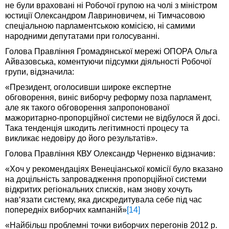
не були враховані ні Робочої групою на чолі з міністром
юстиції Олександром Лавриновичем, ні Тимчасовою
спеціальною парламентською комісією, ні самими
народними депутатами при голосуванні.
Голова Правління Громадянської мережі ОПОРА Ольга
Айвазовська, коментуючи підсумки діяльності Робочої
групи, відзначила:
«Президент, оголосивши широке експертне
обговорення, виніс виборчу реформу поза парламент,
але як такого обговорення запропонованої
мажоритарно-пропорційної системи не відбулося й досі.
Така тенденція шкодить легітимності процесу та
викликає недовіру до його результатів».
Голова Правління КВУ Олександр Черненко відзначив:
«Хоч у рекомендаціях Венеціанської комісії було вказано
на доцільність запровадження пропорційної системи
відкритих регіональних списків, нам знову хочуть
нав‘язати систему, яка дискредитувала себе під час
попередніх виборчих кампаній»
[14]
«Найбільш проблемні точки виборчих перегонів 2012 р.