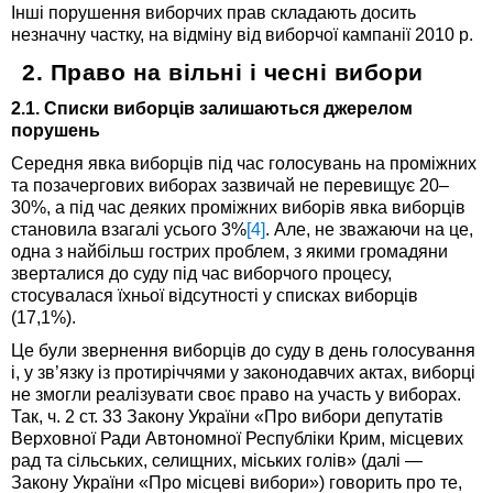
Інші порушення виборчих прав складають досить
незначну частку, на відміну від виборчої кампанії 2010 р.
2. Право на вільні і чесні вибори
2.1. Списки виборців залишаються джерелом
порушень
Середня явка виборців під час голосувань на проміжних
та позачергових виборах зазвичай не перевищує 20–
30%, а під час деяких проміжних виборів явка виборців
становила взагалі усього 3%
[4]
. Але, не зважаючи на це,
одна з найбільш гострих проблем, з якими громадяни
зверталися до суду під час виборчого процесу,
стосувалася їхньої відсутності у списках виборців
(17,1%).
Це були звернення виборців до суду в день голосування
і, у зв’язку із протиріччями у законодавчих актах, виборці
не змогли реалізувати своє право на участь у виборах.
Так, ч. 2 ст. 33 Закону України «Про вибори депутатів
Верховної Ради Автономної Республіки Крим, місцевих
рад та сільських, селищних, міських голів» (далі —
Закону України «Про місцеві вибори») говорить про те,