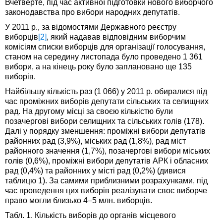
Вчетверте, під час активної підготовки нового виборчого
законодавства про вибори народних депутатів.
У 2011 р., за відомостями Державного реєстру
виборців
[2]
, який надавав відповідним виборчим
комісіям списки виборців для організації голосування,
станом на середину листопада було проведено 1 361
вибори, а на кінець року було заплановано ще 135
виборів.
Найбільшу кількість раз (1 066) у 2011 р. обиралися під
час проміжних виборів депутати сільських та селищних
рад. На другому місці за своєю кількістю були
позачергові вибори селищних та сільських голів (178).
Далі у порядку зменшення: проміжні вибори депутатів
районних рад (3,9%), міських рад (1,8%), рад міст
районного значення (1,7%), позачергові вибори міських
голів (0,6%), проміжні вибори депутатів АРК і обласних
рад (0,4%) та районних у місті рад (0,2%) (дивися
таблицю 1). За самими приблизними розрахунками, під
час проведення цих виборів реалізувати своє виборче
право могли близько 4–5 млн. виборців.
Табл. 1. Кількість виборів до органів місцевого