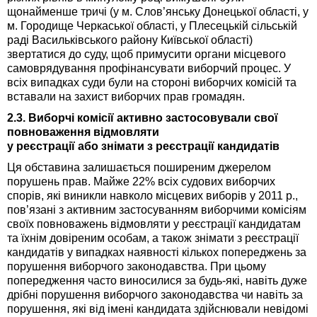
щонайменше тричі (у м. Слов’янську Донецької області, у
м. Городище Черкаської області, у Плесецькій сільській
раді Васильківського району Київської області)
звертатися до суду, щоб примусити органи місцевого
самоврядування профінансувати виборчий процес. У
всіх випадках суди були на стороні виборчих комісій та
вставали на захист виборчих прав громадян.
2.3. Виборчі комісії активно застосовували свої
повноваження відмовляти
у реєстрації або знімати з реєстрації кандидатів
Ця обставина залишається поширеним джерелом
порушень прав. Майже 22% всіх судових виборчих
спорів, які виникли навколо місцевих виборів у 2011 р.,
пов’язані з активним застосуванням виборчими комісіям
своїх повноважень відмовляти у реєстрації кандидатам
та їхнім довіреним особам, а також знімати з реєстрації
кандидатів у випадках наявності кількох попереджень за
порушення виборчого законодавства. При цьому
попередження часто виносилися за будь-які, навіть дуже
дрібні порушення виборчого законодавства чи навіть за
порушення, які від імені кандидата здійснювали невідомі