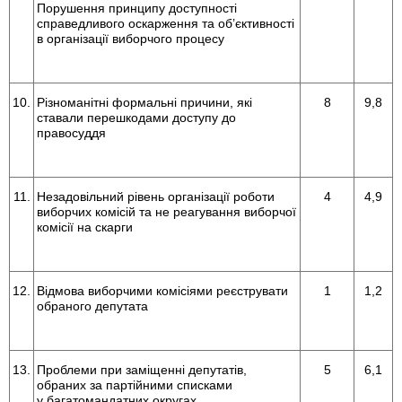
Порушення принципу доступності
справедливого оскарження та об’єк­тивності
в організації виборчого процесу
10.
Різноманітні формальні причини, які
8
9,8
ставали перешкодами доступу до
правосуддя
11.
Незадовільний рівень організації роботи
4
4,9
виборчих комісій та не реагування виборчої
комісії на скарги
12.
Відмова виборчими комісіями реєструвати
1
1,2
обраного депутата
13.
Проблеми при заміщенні депутатів,
5
6,1
обраних за партійними списками
у багатомандатних округах