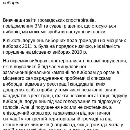
виборів
Вивчивши звіти громадських спостерігачів,
повідомлення ЗМІ та судові рішення, що стосуються
виборів, ми можемо зробити наступні висновки.
Кількість порушень виборчих прав громадян на місцевих
виборах 2011 р. була на порядок нижчою, ніж кількість
порушень на місцевих виборах 2010 р.
На окремих виборах спостерігалися ті ж самі порушення,
які відбувалися й під час минулорічної
загальнонаціональної кампанії по виборам до органів
місцевого самоврядування: проблеми зі списками
виборців, відмова у реєстрації кандидатів, їхніх
довірених осіб, спроби, у тому числі незаконні, зняти
кандидатів з реєстрації, факти незаконної агітації, підкупу
виборців, порушень під час голосування та підрахунку
голосів. Але ці порушення носили не системний, а
епізодичний характер, та залежали від політичної
ситуації у конкретній територіальній громаді та від
економічних чинників (наприклад, якщо громада мала у