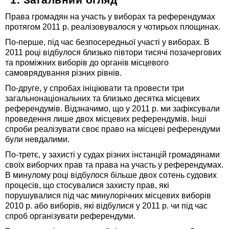
Права громадян на участь у виборах та референдумах
протягом 2011 р. реалізовувалося у чотирьох площинах.
По-перше, під час безпосередньої участі у виборах. В
2011 році відбулося близько півтори тисячі позачергових
та проміжних виборів до органів місцевого
самоврядування різних рівнів.
По-друге, у спробах ініціювати та провести три
загальнонаціональних та близько десятка місцевих
референдумів. Відзначимо, що у 2011 р. ми зафіксували
проведення лише двох місцевих референдумів. Інші
спроби реалізувати своє право на місцеві референдуми
були невдалими.
По-третє, у захисті у судах різних інстанцій громадянами
своїх виборчих прав та права на участь у референдумах.
В минулому році відбулося більше двох сотень судових
процесів, що стосувалися захисту прав, які
порушувалися під час минулорічних місцевих виборів
2010 р. або виборів, які відбулися у 2011 р. чи під час
спроб організувати референдуми.