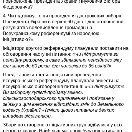
повноважень Президента України Януковича Віктора
Федоровича?
4. Чи підтримуєте ви проведення дострокових виборів
Президента України в період 60 днів з дня оголошення
результатів волевиявлення громадян на
Всеукраїнському референдумі за народною
ініціативою?».
Ініціатори другого референдуму планували поставити на
обговорення наступні питання:
«Чи підтримуєте ви
пенсійну реформу, а саме збільшення пенсійного віку
для жінок до 60 років, для чоловіків до 65 років?»
Представники третьої ініціативи проведення
всеукраїнського референдуму планували винести на
всеукраїнське обговорення питання:
«Чи підтримуєте
Ви заборону купівлі-продажу земель
сільськогосподарського призначення і пов’язане у
зв’язку з цим внесення відповідних змін до Земельного
кодексу України?» (зміст цього питання в деяких
випадках відрізнявся).
Збори по створенню ініціативних груп відбулися у всіх
регіонах країни. Найбільш масовою була ініціатива по