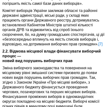
погіршить якість самої бази даних виборців».
Комітет виборців України закликав обласні та районні
державні адміністрації, міські ради, у складі яких
працюють органи Державного реєстру, дотримуватись
встановленої Кабінетом Міністрів штатної кількості
органів ДРВ та відмовитись від спроб їхнього
скорочення, бо, на думку громадських спостерігачів, ці дії
«безпосередньо вплинуть на якість списків виборців і,
відповідно, на дотримання виборчих прав громадян».
[7]
2.2. Відмова місцевої влади фінансувати виборчий
процес —
новий вид порушень виборчих прав
Зміна виборчого законодавства та повернення на
місцевому рівні змішаної системи призвело до появи
нових видів порушень виборчих прав громадян. Так,
згідно з Законом України «Про місцеві вибори», з
Державного бюджету фінансується проведення
чергових, позачергових та перших місцевих виборів.
Фінансування проміжних виборів в одномандатних
округах покладено на місцеві бюджети. Виборчі комісії
різних рівнів в минулому році вимушені були