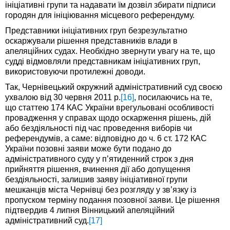
ініціативні групи та надавати їм дозвіл збирати підписи
городян для ініціювання місцевого референдуму.
Представники ініціативних груп безрезультатно
оскаржували рішення представників влади в
апеляційних судах. Необхідно звернути увагу на те, що
судді відмовляли представникам ініціативних груп,
використовуючи протилежні доводи.
Так, Чернівецький окружний адміністративний суд своєю
ухвалою від 30 червня 2011 р.
[16]
, посилаючись на те,
що статтею 174 КАС України врегульовані особливості
провадження у справах щодо оскарження рішень, дій
або бездіяльності під час проведення виборів чи
референдумів, а саме: відповідно до ч. 6 ст. 172 КАС
України позовні заяви може бути подано до
адміністративного суду у п’ятиденний строк з дня
прийняття рішення, вчинення дії або допущення
бездіяльності, залишив заяву ініціативної групи
мешканців міста Чернівці без розгляду у зв’язку із
пропуском терміну подання позовної заяви. Це рішення
підтвердив 4 липня Вінницький апеляційний
адміністративний суд.
[17]