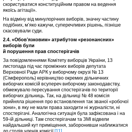
скористуватися конституційним правом на ведення
якоїсь агітації».
На відміну від минулорічних виборів, значну частину
подібних, м’яко кажучи, суперечливих рішень, пізніше
скасовували суди.
2.4. «Обов’язковим» атрибутом «резонансних»
виборів були
й порушення прав спостерігачів
За повідомленнями Комітету виборців України, 13
листопада під час проміжних виборів депутата
Верховної Ради АРК у виборчому окрузі № 13
(Сімферополь) керівництво окремих дільничних
виборчих комісій всупереч виборчому законодавству,
обмежувало пересування спостерігачів по території
виборчих дільниць. Так, на дільниці № 48 комісія
прийняла рішення про встановлення так званої «робочої
зони», в яку не мали права заходити ні журналісти, ні
спостерігачі. Аналогічна ситуація була зафіксована і на
59-ій дільниці. Там спостерігачам та ЗМІ відвели
найдальший кут приміщення, заборонивши наближатися
до столів членів комісії.
[11]