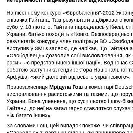
нетерпимості і відмежуватися від ксенофобів
На пісенному конкурсі «Євробачення"-2012 Україн
співачка Гайтана. Такі результати відбіркового кон
суботу, 18 лютого. Гайтана народилась у Києві, спі
України, батько походить з Конго. Безпосередньо
результатів конкурсу член політради ВО «Свобод
виступив у ЗМІ з заявою, де нарікає, що Гайтана 
«Свободівець» дозволив собі висловлювання, як-
раси», «є представницею іншої нації». Водночас
роботою заступника гендиректора Національної те
Арфуша, «який далекий від всього українського».
Правозахисниця
Мрідула Гош
в коментарі Deutsch
висловлювання расистськими та такими, що пору
України. Вона упевнена, що суспільство і шоу-біз
Гайтани, до неї на загал гарно ставляться слухачі
ніж багато інших».
За словами Гош, цей випадок покаже, чи співпрац
«Свободою» ті партії чи лідери, які принципово п