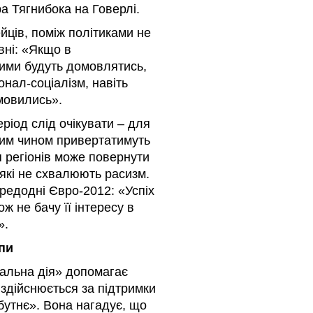
а Тягнибока на Говерлі.
ейців, поміж політиками не
вні: «Якщо в
 ними будуть домовлятись,
онал-соціалізм, навіть
дмовились».
іод слід очікувати – для
бним чином привертатимуть
я регіонів може повернути
 які не схвалюють расизм.
ередодні Євро-2012: «Успіх
ж не бачу її інтересу в
».
пи
іальна дія» допомагає
 здійснюється за підтримки
бутнє». Вона нагадує, що