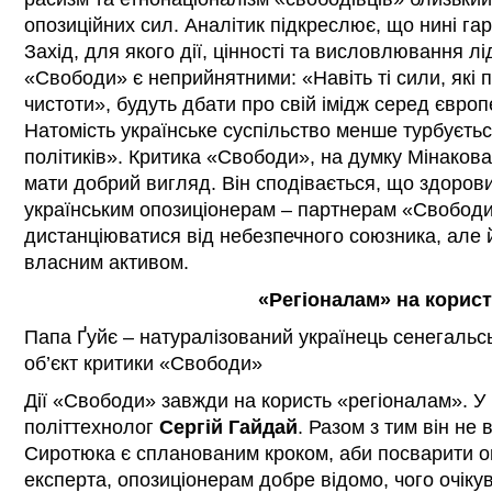
опозиційних сил. Аналітик підкреслює, що нині гар
Захід, для якого дії, цінності та висловлювання лід
«Свободи» є неприйнятними: «Навіть ті сили, які п
чистоти», будуть дбати про свій імідж серед європ
Натомість українське суспільство менше турбуєтьс
політиків». Критика «Свободи», на думку Мінакова
мати добрий вигляд. Він сподівається, що здоров
українським опозиціонерам – партнерам «Свобод
дистанціюватися від небезпечного союзника, але 
власним активом.
«Регіоналам» на корис
Папа Ґуйє – натуралізований українець сенегальс
об’єкт критики «Свободи»
Дії «Свободи» завжди на користь «регіоналам». У
політтехнолог
Сергій Гайдай
. Разом з тим він не
Сиротюка є спланованим кроком, аби посварити о
експерта, опозиціонерам добре відомо, чого очіку