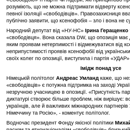
розуміють, що не можна підтримати відверту ксе
певної ізоляції «свободівців». Правозахисниця вв
публічно заявити, що ксенофобія – зло і вона не с
Народний депутат від «НУ-НС»
Ірина Геращенко
«свободівця». Вона сказала DW, що опозиція має д
яким проявам нетерпимості і відмежуватися від к
неприпустимості проявів ксенофобії від українськи
своїх колег по опозиції, виступила і партія «УДАР»
Імідж понад усе
Німецькій політолог
Андреас Умланд
каже, що не
«свободівців» є потужна підтримка на заході Украї
незручною учасницею в опозиції. «Присутність парт
диктатурі створює більше проблем, ніж вирішує: в
українців, але й важливих міжнародних партнерів
Німеччину та Росію», - коментує політолог.
Водночас президент Фонду якісної політики
Михай
расизм та етнонаціоналізм «свободівців» близький