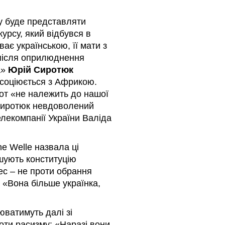
у буде представляти
курсу, який відбувся в
ває українською, її мати з
 після оприлюднення
а»
Юрій Сиротюк
асоціюється з Африкою.
от «не належить до нашої
 Сиротюк невдоволений
лекомпанії України Валіда
e Welle назвала ці
шують конституцію
нес – не проти обрання
: «Вона більше українка,
юватимуть далі зі
роти расизму: «Наразі вони