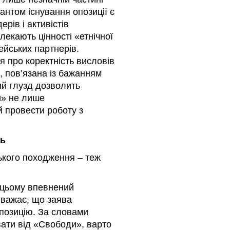
антом існування опозиції є
ерів і активістів
лекають цінності «етнічної
ейських партнерів.
я про коректність висловів
, пов’язана із бажанням
ий глузд дозволить
и» не лише
й провести роботу з
ть
ького походження – теж
 цьому впевнений
 вважає, що заява
позицію. За словами
вати від «Свободи», варто