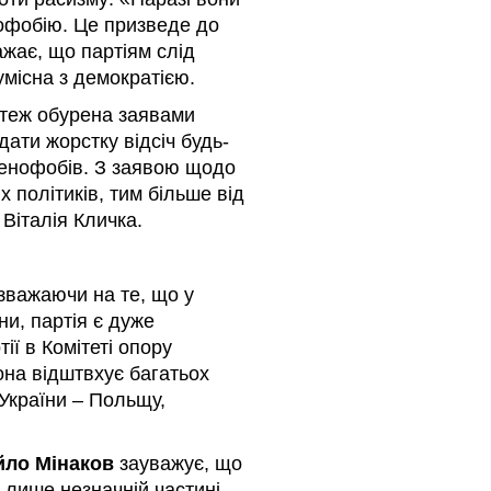
нофобію. Це призведе до
ажає, що партіям слід
умісна з демократією.
теж обурена заявами
ати жорстку відсіч будь-
сенофобів. З заявою щодо
х політиків, тим більше від
 Віталія Кличка.
зважаючи на те, що у
ни, партія є дуже
ії в Комітеті опору
она відштвхує багатьох
 України – Польщу,
ло Мінаков
зауважує, що
 лише незначній частині