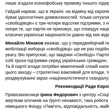
лише згадати ксенофобську промову їхнього лідер
Гайдай нарікає, що в Україні, на відміну від європ
буває ідеологічних домовленостей, тільки ситуати
«свободівців» є три-чотири відсотки підтримки, з
попри те, що партія не приховує, що сповідує наці
класичні українські націоналісти давно від них ві
Михайло Мінаков
вважає, що у передвиборчий пер
мобілізації виборця «свободівці» ще не раз поді
увагу. Він припускає, що завдяки «Свободі» Парті
собі трохи підтримки серед українських громадян,
Та й партії влади потрібен міжетнічний спокій нап
цього заходу – стратегічно важливий для влади, то
роздмухуванні зараз «націоналістичного скандалу
Рекомендації Ради Євро
Правозахисниця
Ірина Федорович
з центру «Соц
жертвам злочинів на ґрунті ненависті, така робота
німецького Фонду «Пам’ять, відповідальність, май