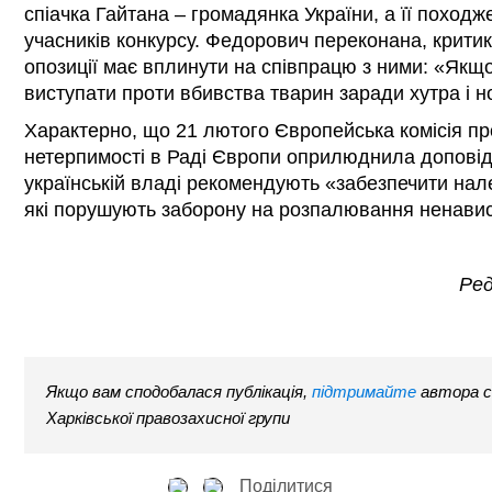
спіачка Гайтана – громадянка України, а її походж
учасників конкурсу. Федорович переконана, крити
опозиції має вплинути на співпрацю з ними: «Якщо 
виступати проти вбивства тварин заради хутра і н
Характерно, що 21 лютого Європейська комісія пр
нетерпимості в Раді Європи оприлюднила доповід
українській владі рекомендують «забезпечити нал
які порушують заборону на розпалювання ненавис
Ред
Якщо вам сподобалася публікація,
підтримайте
автора с
Харківської правозахисної групи
Поділитися