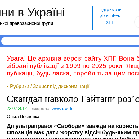
и в Україні
Підтримати
діяльність
ХПГ
ької правозахисної групи
Увага! Це архівна версія сайту ХПГ. Вона 
зібрані публікації з 1999 по 2025 роки. Як
пубікації, будь ласка, перейдіть за цим п
• Рубрики / Захист від дискримінації
Скандал навколо Гайтани роз’
джерело:
www.dw.de
22.02.2012
Ольга Веснянка
Дії ультраправої «Свободи» завжди на користь
Опозиція має дати жорстку відсіч будь-яким п