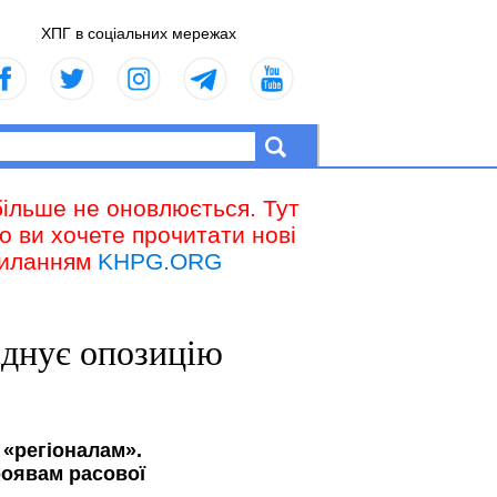
ХПГ в соціальних мережах
більше не оновлюється. Тут
що ви хочете прочитати нові
осиланням
KHPG.ORG
єднує опозицію
 «регіоналам».
роявам расової