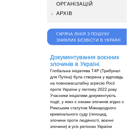
ОРГАНІЗАЦІЙ
АРХІВ
ГАРЯЧА ЛІНІЯ З ПОШУКУ
ЗНИКЛИХ БЕЗВІСТИ В УКРАЇНІ
Документування воєнних
злочинів в Україні.
Глобальна ініціатива T4P (Трибунал
для Путіна) була створена у відповідь
на повномасштабну агресію Росії
проти України у лютому 2022 року.
Учасники ініціативи документують
події, у яких є ознаки злочинів згідно з
Римським статутом Міжнародного
кримінального суду (геноцид,
злочини проти людяності, воєнні
злочини) в усіх регіонах України