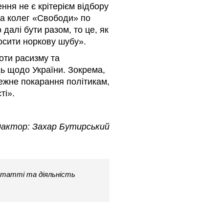
ення не є крітерієм відбору
ка колег «Свободи» по
далі бути разом, то це, як
осити норкову шубу».
оти расизму та
ь щодо України. Зокрема,
ежне покарання політикам,
ті».
актор: Захар Бутирський
татті та діяльність