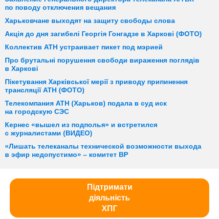
по поводу отключения вещания
Харьковчане выходят на защиту свободы слова
Акція до дня загибелі Георгія Гонгадзе в Харкові (ФОТО)
Коллектив АТН устраивает пикет под мэрией
Про брутальні порушення свободи вираження поглядів
в Харкові
Пікетування Харківської мерії з приводу припинення
трансляції АТН (ФОТО)
Телекомпания АТН (Харьков) подала в суд иск
на городскую СЭС
Кернес «вышел из подполья» и встретился
с журналистами (ВИДЕО)
«Лишать телеканалы технической возможности выхода
в эфир недопустимо» – комитет ВР
Підтримати
діяльність
ХПГ