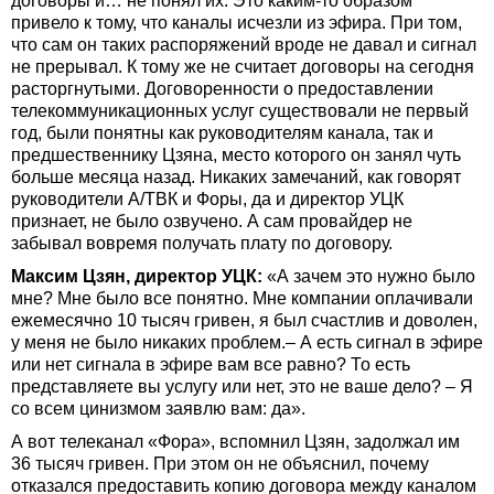
договоры и… не понял их. Это каким-то образом
привело к тому, что каналы исчезли из эфира. При том,
что сам он таких распоряжений вроде не давал и сигнал
не прерывал. К тому же не считает договоры на сегодня
расторгнутыми. Договоренности о предоставлении
телекоммуникационных услуг существовали не первый
год, были понятны как руководителям канала, так и
предшественнику Цзяна, место которого он занял чуть
больше месяца назад. Никаких замечаний, как говорят
руководители А/ТВК и Форы, да и директор УЦК
признает, не было озвучено. А сам провайдер не
забывал вовремя получать плату по договору.
Максим Цзян, директор УЦК:
«А зачем это нужно было
мне? Мне было все понятно. Мне компании оплачивали
ежемесячно 10 тысяч гривен, я был счастлив и доволен,
у меня не было никаких проблем.– А есть сигнал в эфире
или нет сигнала в эфире вам все равно? То есть
представляете вы услугу или нет, это не ваше дело? – Я
со всем цинизмом заявлю вам: да».
А вот телеканал «Фора», вспомнил Цзян, задолжал им
36 тысяч гривен. При этом он не объяснил, почему
отказался предоставить копию договора между каналом