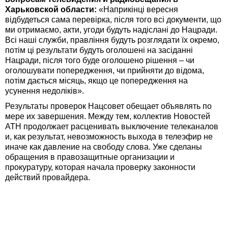
Харьковской области:
«Наприкінці вересня
відбудеться сама перевірка, після того всі документи, що
ми отримаємо, акти, угоди будуть надіслані до Нацради.
Всі наші служби, правління будуть розглядати їх окремо,
потім ці результати будуть оголошені на засіданні
Нацради, після того буде оголошено рішення – чи
оголошувати попередження, чи прийняти до відома,
потім дається місяць, якщо це попередження на
усунення недоліків».
Результаты проверок Нацсовет обещает объявлять по
мере их завершения. Между тем, коллектив Новостей
АТН продолжает расценивать выключение телеканалов
и, как результат, невозможность выхода в телеэфир не
иначе как давление на свободу слова. Уже сделаны
обращения в правозащитные организации и
прокуратуру, которая начала проверку законности
действий провайдера.