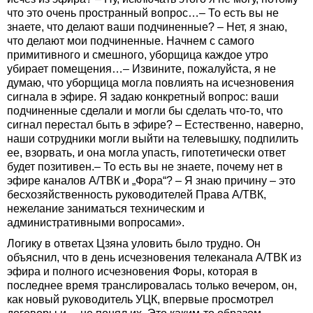
что это очень пространный вопрос…– То есть вы не
знаете, что делают ваши подчиненные? – Нет, я знаю,
что делают мои подчиненные. Начнем с самого
примитивного и смешного, уборщица каждое утро
убирает помещения…– Извините, пожалуйста, я не
думаю, что уборщица могла повлиять на исчезновения
сигнала в эфире. Я задаю конкретный вопрос: ваши
подчиненные сделали и могли бы сделать что-то, что
сигнал перестал быть в эфире? – Естественно, наверно,
наши сотрудники могли выйти на телевышку, подпилить
ее, взорвать, и она могла упасть, гипотетически ответ
будет позитивен.– То есть вы не знаете, почему нет в
эфире каналов А/ТВК и „Фора“? – Я знаю причину – это
бесхозяйственность руководителей Права А/ТВК,
нежелание заниматься техническим и
административными вопросами».
Логику в ответах Цзяна уловить было трудно. Он
объяснил, что в день исчезновения телеканала А/ТВК из
эфира и полного исчезновения Форы, которая в
последнее время транслировалась только вечером, он,
как новый руководитель УЦК, впервые просмотрел