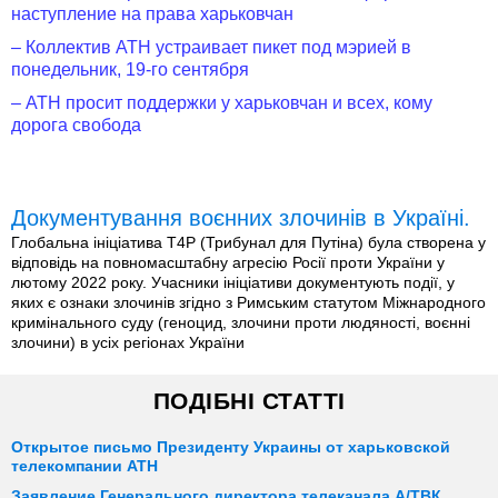
наступление на права харьковчан
– Коллектив АТН устраивает пикет под мэрией в
понедельник, 19-го сентября
– АТН просит поддержки у харьковчан и всех, кому
дорога свобода
Документування воєнних злочинів в Україні.
Глобальна ініціатива T4P (Трибунал для Путіна) була створена у
відповідь на повномасштабну агресію Росії проти України у
лютому 2022 року. Учасники ініціативи документують події, у
яких є ознаки злочинів згідно з Римським статутом Міжнародного
кримінального суду (геноцид, злочини проти людяності, воєнні
злочини) в усіх регіонах України
ПОДІБНІ СТАТТІ
Открытое письмо Президенту Украины от харьковской
телекомпании АТН
Заявление Генерального директора телеканала А/ТВК