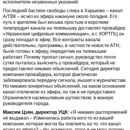
исполнители незаконных указаний.
Последний бастион свободы слова в Харькове – канал
А/ТВК – исчез из эфира накануне около полудня. Его
путь к зрителям был весьма простым и коротким:
телепродукт канала на телевышку доставлял провайдер
«Украинские цифровые коммуникации», а с ХОРТПЦ он
сразу попадал в эфир. Все контракты канала
действительны, программы, в частности новости АТН,
были готовы к эфиру, передатчик на телевышке
работает. Почему пропал сигнал, руководство почти
сутки пыталось выяснить у провайдера, который не
предоставлял никаких объяснений. Сегодня директор
компании-провайдера, которая фактически
заблокировала передачу сигнала, вышел к журналистам.
Но никаких конкретных объяснений, на каком основании
канал отключили из эфира, он так и не предоставил.
Ограничился насмешливым шутовством, в манере
руководителя города.
Максим Цзян, директор УЦК:
«Я никаких распоряжений
не выдавал.– Изменилась работа кого-то из вашей
компании, которая могла бы повлиять на то, что канал
исчез из эфира? – Ну, исключать этого я не могу, потому