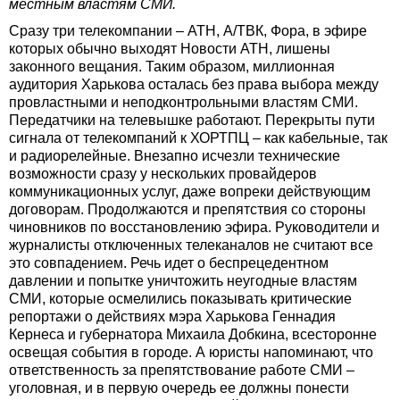
местным властям СМИ.
Сразу три телекомпании – АТН, А/ТВК, Фора, в эфире
которых обычно выходят Новости АТН, лишены
законного вещания. Таким образом, миллионная
аудитория Харькова осталась без права выбора между
провластными и неподконтрольными властям СМИ.
Передатчики на телевышке работают. Перекрыты пути
сигнала от телекомпаний к ХОРТПЦ – как кабельные, так
и радиорелейные. Внезапно исчезли технические
возможности сразу у нескольких провайдеров
коммуникационных услуг, даже вопреки действующим
договорам. Продолжаются и препятствия со стороны
чиновников по восстановлению эфира. Руководители и
журналисты отключенных телеканалов не считают все
это совпадением. Речь идет о беспрецедентном
давлении и попытке уничтожить неугодные властям
СМИ, которые осмелились показывать критические
репортажи о действиях мэра Харькова Геннадия
Кернеса и губернатора Михаила Добкина, всесторонне
освещая события в городе. А юристы напоминают, что
ответственность за препятствование работе СМИ –
уголовная, и в первую очередь ее должны понести