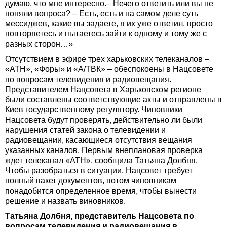
думаю, что мне интересно.– Нечего ответить или вы не
поняли вопроса? – Есть, есть и на самом деле суть
мессиджев, какие вы задаете, я их уже ответил, просто
повторяетесь и пытаетесь зайти к одному и тому же с
разных сторон…»
Отсутствием в эфире трех харьковских телеканалов –
«АТН», «Форы» и «А/ТВК» – обеспокоены в Нацсовете
по вопросам телевидения и радиовещания.
Представителем Нацсовета в Харьковском регионе
были составлены соответствующие акты и отправлены в
Киев государственному регулятору. Чиновники
Нацсовета будут проверять, действительно ли были
нарушения статей закона о телевидении и
радиовещании, касающиеся отсутствия вещания
указанных каналов. Первым внеплановая проверка
ждет телеканал «АТН», сообщила Татьяна Долбня.
Чтобы разобраться в ситуации, Нацсовет требует
полный пакет документов, потом чиновникам
понадобится определенное время, чтобы вынести
решение и назвать виновников.
Татьяна Долбня, представитель Нацсовета по
вопросам телевидения и радиовещания в