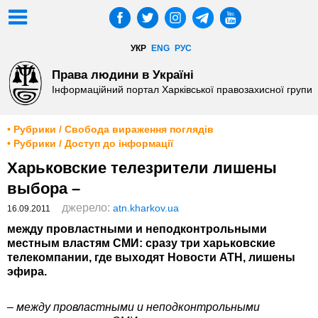
УКР
ENG
РУС
Права людини в Україні
Інформаційний портал Харківської правозахисної групи
• Рубрики / Свобода вираження поглядів
• Рубрики / Доступ до інформації
Харьковские телезрители лишены
выбора –
джерело:
atn.kharkov.ua
16.09.2011
между провластными и неподконтрольными
местным властям СМИ: сразу три харьковские
телекомпании, где выходят Новости АТН, лишены
эфира.
– между провластными и неподконтрольными