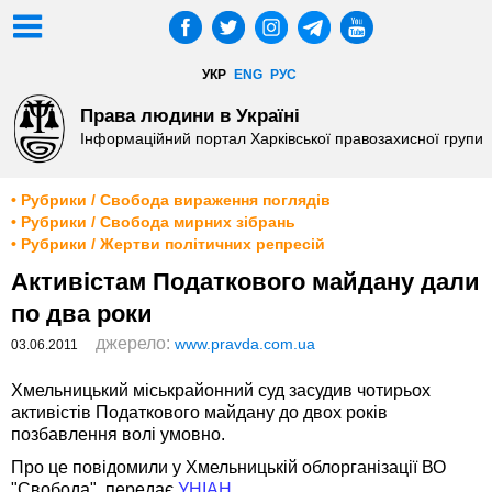
УКР
ENG
РУС
Права людини в Україні
Інформаційний портал Харківської правозахисної групи
• Рубрики / Свобода вираження поглядів
• Рубрики / Свобода мирних зібрань
• Рубрики / Жертви політичних репресій
Активістам Податкового майдану дали
по два роки
джерело:
www.pravda.com.ua
03.06.2011
Хмельницький міськрайонний суд засудив чотирьох
активістів Податкового майдану до двох років
позбавлення волі умовно.
Про це повідомили у Хмельницькій облорганізації ВО
"Свобода", передає
УНІАН
.