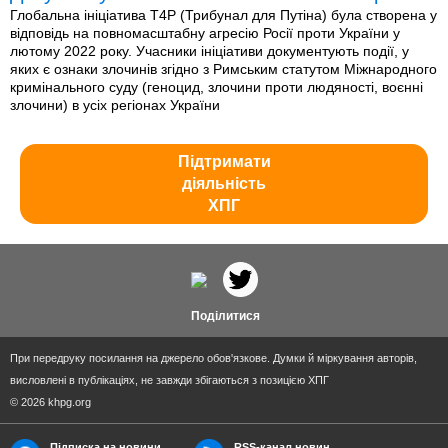
Глобальна ініціатива T4P (Трибунал для Путіна) була створена у
відповідь на повномасштабну агресію Росії проти України у
лютому 2022 року. Учасники ініціативи документують події, у
яких є ознаки злочинів згідно з Римським статутом Міжнародного
кримінального суду (геноцид, злочини проти людяності, воєнні
злочини) в усіх регіонах України
Підтримати
діяльність
ХПГ
Поділитися
При передруку посилання на джерело обов'язкове. Думки й міркування авторів,
висловлені в публікаціях, не завжди збігаються з позицією ХПГ
© 2026 khpg.org
Підписка на новини
RSS-канал новин