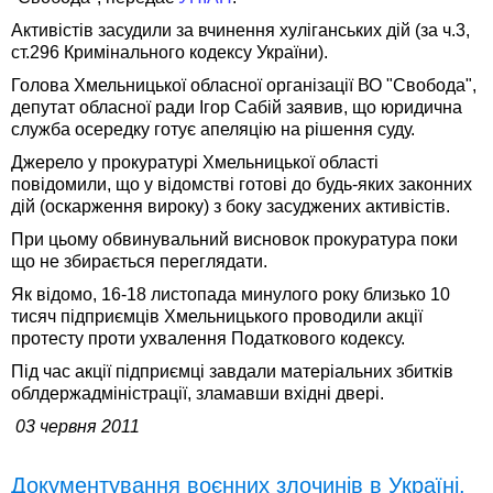
Активістів засудили за вчинення хуліганських дій (за ч.3,
ст.296 Кримінального кодексу України).
Голова Хмельницької обласної організації ВО "Свобода",
депутат обласної ради Ігор Сабій заявив, що юридична
служба осередку готує апеляцію на рішення суду.
Джерело у прокуратурі Хмельницької області
повідомили, що у відомстві готові до будь-яких законних
дій (оскарження вироку) з боку засуджених активістів.
При цьому обвинувальний висновок прокуратура поки
що не збирається переглядати.
Як відомо, 16-18 листопада минулого року близько 10
тисяч підприємців Хмельницького проводили акції
протесту проти ухвалення Податкового кодексу.
Під час акції підприємці завдали матеріальних збитків
облдержадміністрації, зламавши вхідні двері.
03 червня 2011
Документування воєнних злочинів в Україні.