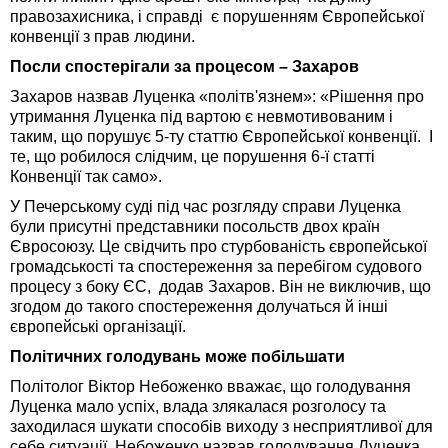
правозахисника, і справді є порушенням Європейської
конвенції з прав людини.
Посли спостерігали за процесом – Захаров
Захаров назвав Луценка «політв'язнем»: «Рішення про
утримання Луценка під вартою є невмотивованим і
таким, що порушує 5-ту статтю Європейської конвенції. І
те, що робилося слідчим, це порушення 6-ї статті
Конвенції так само».
У Печерському суді під час розгляду справи Луценка
були присутні представники посольств двох країн
Євросоюзу. Це свідчить про стурбованість європейської
громадськості та спостереження за перебігом судового
процесу з боку ЄС, додав Захаров. Він не виключив, що
згодом до такого спостереження долучаться й інші
європейські організації.
Політичних голодувань може побільшати
Політолог Віктор Небоженко вважає, що голодування
Луценка мало успіх, влада злякалася розголосу та
заходилася шукати способів виходу з несприятливої для
себе ситуації. Небоженко назвав голодування Луценка