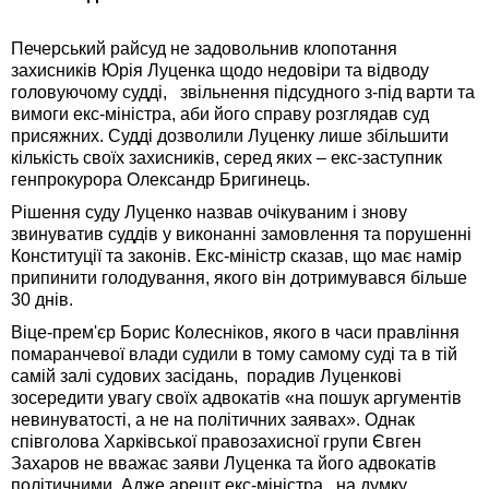
Печерський райсуд не задовольнив клопотання
захисників Юрія Луценка щодо недовіри та відводу
головуючому судді, звільнення підсудного з-під варти та
вимоги екс-міністра, аби його справу розглядав суд
присяжних. Судді дозволили Луценку лише збільшити
кількість своїх захисників, серед яких – екс-заступник
генпрокурора Олександр Бригинець.
Рішення суду Луценко назвав очікуваним і знову
звинуватив суддів у виконанні замовлення та порушенні
Конституції та законів. Екс-міністр сказав, що має намір
припинити голодування, якого він дотримувався більше
30 днів.
Віце-прем'єр Борис Колесніков, якого в часи правління
помаранчевої влади судили в тому самому суді та в тій
самій залі судових засідань, порадив Луценкові
зосередити увагу своїх адвокатів «на пошук аргументів
невинуватості, а не на політичних заявах». Однак
співголова Харківської правозахисної групи Євген
Захаров не вважає заяви Луценка та його адвокатів
політичними. Адже арешт екс-міністра, на думку