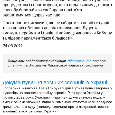
прецедентом і спрогнозував, що в подальшому до такого
способу боротьби за свої права політв'язні
вдаватимуться щораз частіше.
Політолог не виключив, що незабаром «в новій ситуації
та за нових обставин досвід голодування Луценка
зможуть переймати і нинішні найвищі чиновники Кабміну
та лідери парламентської більшості».
24.05.2011
Якщо вам сподобалася публікація,
підтримайте
автора
статті та діяльність Харківської правозахисної групи
Документування воєнних злочинів в Україні.
Глобальна ініціатива T4P (Трибунал для Путіна) була створена у
відповідь на повномасштабну агресію Росії проти України у
лютому 2022 року. Учасники ініціативи документують події, у
яких є ознаки злочинів згідно з Римським статутом Міжнародного
кримінального суду (геноцид, злочини проти людяності, воєнні
злочини) в усіх регіонах України