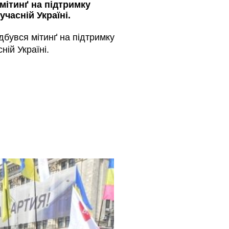
мітинґ на підтримку
часній Україні.
ідбувся мітинґ на підтримку
ній Україні.