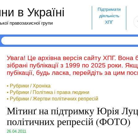
и в Україні
Підтримати
діяльність
ХПГ
ької правозахисної групи
Увага! Це архівна версія сайту ХПГ. Вона 
зібрані публікації з 1999 по 2025 роки. Як
пубікації, будь ласка, перейдіть за цим п
• Рубрики / Хроніка
• Рубрики / Політика і права людини
• Рубрики / Жертви політичних репресій
Мітинґ на підтримку Юрія Луц
політичних репресій (ФОТО)
26.04.2011