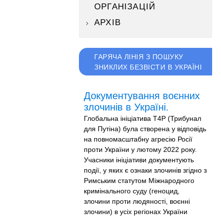
ОРГАНІЗАЦІЙ
АРХІВ
ГАРЯЧА ЛІНІЯ З ПОШУКУ
ЗНИКЛИХ БЕЗВІСТИ В УКРАЇНІ
Документування воєнних
злочинів в Україні.
Глобальна ініціатива T4P (Трибунал
для Путіна) була створена у відповідь
на повномасштабну агресію Росії
проти України у лютому 2022 року.
Учасники ініціативи документують
події, у яких є ознаки злочинів згідно з
Римським статутом Міжнародного
кримінального суду (геноцид,
злочини проти людяності, воєнні
злочини) в усіх регіонах України