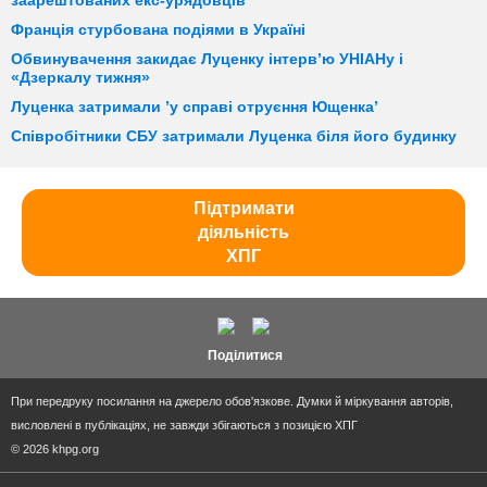
заарештованих екс-урядовців
Франція стурбована подіями в Україні
Обвинувачення закидає Луценку інтерв’ю УНІАНу і
«Дзеркалу тижня»
Луценка затримали ’у справі отруєння Ющенка’
Співробітники СБУ затримали Луценка біля його будинку
Підтримати
діяльність
ХПГ
Поділитися
При передруку посилання на джерело обов'язкове. Думки й міркування авторів,
висловлені в публікаціях, не завжди збігаються з позицією ХПГ
© 2026 khpg.org