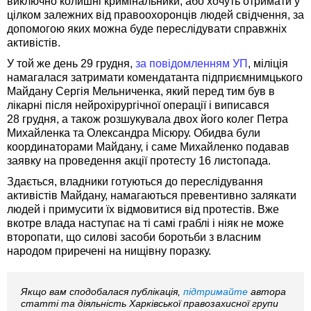
виключно колишні кримінальники, або хочуть отримати у
цілком залежних від правоохоронців людей свідчення, за
допомогою яких можна буде переслідувати справжніх
активістів.
У той же день 29 грудня,
за повідомленням УП
, міліція
намагалася затримати комендатанта підприємнимцького
Майдану Сергія Мельниченка, який перед тим був в
лікарні після нейрохірургічної операції і виписався
28 грудня, а також розшукувала двох його колег Петра
Михайленка та Олександра Місюру. Обидва були
координаторами Майдану, і саме Михайленко подавав
заявку на проведення акції протесту 16 листопада.
Здається, владники готуються до переслідування
активістів Майдану, намагаються превентивно залякати
людей і примусити їх відмовитися від протестів. Вже
вкотре влада наступає на ті самі граблі і ніяк не може
второпати, що силові засоби боротьби з власним
народом приречені на нищівну поразку.
Якщо вам сподобалася публікація,
підтримайте
автора
статті та діяльність Харківської правозахисної групи