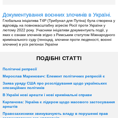
Документування воєнних злочинів в Україні.
Глобальна ініціатива T4P (Трибунал для Путіна) була створена у
відповідь на повномасштабну агресію Росії проти України у
лютому 2022 року. Учасники ініціативи документують події, у
яких є ознаки злочинів згідно з Римським статутом Міжнародного
кримінального суду (геноцид, злочини проти людяності, воєнні
злочини) в усіх регіонах України
ПОДІБНІ СТАТТІ
Політичні репресії
Мирослав Маринович: Елемент політичних репресій є
Заява уряду США про розслідування щодо українських
опозиційних політиків
В Україні нові арешти і нові кримінальні справи
Карпачова: Україна є лідером щодо масового застосування
арештів
Правозахисники звинувачують владу в порушенні прав