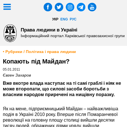
УКР
ENG
РУС
Права людини в Україні
Інформаційний портал Харківської правозахисної групи
• Рубрики / Політика і права людини
Копають під Майдан?
05.01.2011
Євген Захаров
Вже вкотре влада наступає на ті самі граблі і ніяк не
може второпати, що силові засоби боротьби з
власним народом приречені на нищівну поразку.
Як на мене, підприємницький Майдан – найважливіша
подія в Україні 2010 року. Вперше після Помаранчевої
революції на головну площу столиці вийшли десятки
тисяч людей, ображених діями уряду, вийшли