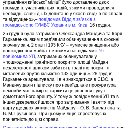
управління київської міліції було доставлено двох
громадян, учасників цих подій, з якими проводилися
необхідні слідчі дії. Їх допитано у якості свідків по справі
та відпущено»,–
повідомив Відділ зв’язків з
громадськістю ГУМВС України в м. Києві
16 грудня.
25 грудня було затримано Олександра Мандича та Ігоря
Гаркавенка, яким пред’явили обвинувачення в скоєнні
злочину за ч. 2 статті 193 ККУ – «умисне знищення або
пошкодження майна з тяжкими наслідками».
Як
повідомила УП
, затриманих обвинуватили у
«пошкодженні гранітного покриття площі Майдан
незалежності шляхом забиття в гранітне покриття
металевих прутів кількістю 132 одиниць». 28 грудня
Гаркавенка арештували, і він знаходиться в СІЗО, а
Мандичу дали підписку про невиїзд, але прокуратура
немовби має намір оскаржити це рішення суду і
домогтися його арешту. У тому ж повідомленні УП та в
інших джерелах йшлося про затримання і взяття під
варту ще двох активістів Майдану – О. В. Заплаткіна та
В. М. Грузинова. При цьому міліція спростовує їх
причетність до цієї справи.
Олександр Мандич повідомив журналісту «Свідомо»
про