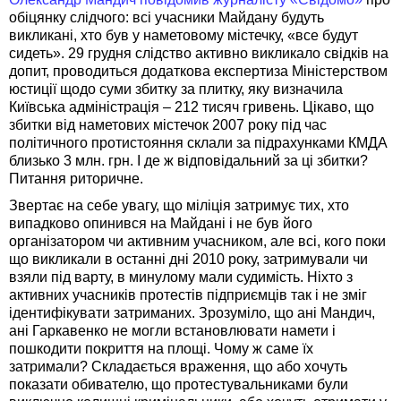
обіцянку слідчого: всі учасники Майдану будуть
викликані, хто був у наметовому містечку, «все будут
сидеть». 29 грудня слідство активно викликало свідків на
допит, проводиться додаткова експертиза Міністерством
юстиції щодо суми збитку за плитку, яку визначила
Київська адміністрація – 212 тисяч гривень. Цікаво, що
збитки від наметових містечок 2007 року під час
політичного протистояння склали за підрахунками КМДА
близько 3 млн. грн. І де ж відповідальний за ці збитки?
Питання риторичне.
Звертає на себе увагу, що міліція затримує тих, хто
випадково опинився на Майдані і не був його
організатором чи активним учасником, але всі, кого поки
що викликали в останні дні 2010 року, затримували чи
взяли під варту, в минулому мали судимість. Ніхто з
активних учасників протестів підприємців так і не зміг
ідентифікувати затриманих. Зрозуміло, що ані Мандич,
ані Гаркавенко не могли встановлювати намети і
пошкодити покриття на площі. Чому ж саме їх
затримали? Складається враження, що або хочуть
показати обивателю, що протестувальниками були