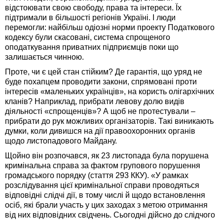
відстоювати свою свободу, права та інтереси. Їх
підтримали в більшості регіонів Україні. І люди
перемогли: найбільш одіозні норми проекту Податкового
кодексу були скасовані, система спрощеного
оподаткування приватних підприємців поки що
залишається чинною.
Проте, чи є цей стан стійким? Де гарантія, що уряд не
буде похапцем проводити закони, спрямовані проти
інтересів «маленьких українців», на користь олігархічних
кланів? Наприклад, прибрати левову долю видів
діяльності «спрощенців»? А щоб не протестували –
прибрати до рук можливих організаторів. Такі виникають
думки, коли дивишся на дії правоохоронних органів
щодо листопадового Майдану.
Щойно він розпочався, як 23 листопада була порушена
кримінальна справа за фактом групового порушення
громадського порядку (стаття 293 ККУ). «У рамках
розслідування цієї кримінальної справи проводяться
відповідні слідчі дії, в тому числі й щодо встановлення
осіб, які брали участь у цих заходах з метою отримання
від них відповідних свідчень. Сьогодні дійсно до слідчого