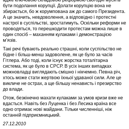
бути подолання корупції. Долати корупцію вона не
збирається, бо ж корумпована аж до самого Президента.
А це значить, невдоволення, а відповідно і протестні
настрої в суспільстві, зростатимуть. Оскільки реформи не
проводяться, то перешкодити протестам можна лише в
один спосіб – маханням кулаками і демонстрацією
м’язів.
Такі речі бувають реально страшні, коли суспільство не
бідне і більш-менш задоволене, як це було за часів
Гітлера. Або тоді, коли існує жорстка тоталітарна
система, як це було в СРСР. В усіх інших випадках
можновладці виглядають смішно і нікчемно. Певна річ,
хтось може стати жертвою їхньої удаваної сили. Але це
викличе не острах, а ще більшу ненависть і презирство
до влади.
Отож, безкінечно махати кулаками за умов кризи вже не
вдасться. Навіть без Луценка і без Лесика країна все
одно отримає нові майдани. Тільки численніші, ніж
останній підприємницький.
27.12.2010