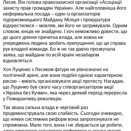
Лесик. Він голова правозахисної організації «Асоціації
захисту прав громадян України». Але найголовніша його
неформальна посада – один із організаторів
підприємницького Майдану. Міліція і прокуратура
відхрестилися – мовляв, ми його не затримували. Одним
словом, кінців не знайдено. І хоч неможливо довести, що
до цього діяння причетна влада, але кожна не
упереджена людина зробить припущення, що це справа
рук владної команди. Бо ж не так давно прозвучала
заява, що майдани по всій країні незабаром
відновляться.
Хоч Луценко з Лесиком фігури не рівнозначні на
політичній арені, але вони подібні однією характерною
рисою – вміють організовувати акції протесту. Нагадаю,
що Луценко був свого часу співорганізатором акції
«Україна без Кучми», яка через деякий період переросла
у Помаранчеву революцію.
Так звана сильна влада в черговий раз
продемонструвала свою слабкість. Сьогодні очевидно,
що ніяких системних реформ вона запропонувати не
спроможна. Мало того, вона і не збирається це робити,
адже ключовою складовою реформою сьогодні мусить