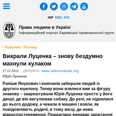
УКР
ENG
РУС
Права людини в Україні
Інформаційний портал Харківської правозахисної групи
• Рубрики / Погляд
Викрали Луценка – знову бездумно
махнули кулаком
джерело:
www.radiosvoboda.org
27.12.2010
Юрій Луканов
Раніше Янукович і компанія забирали людей із
другого ешелону. Тепер вони взялися вже за фігуру
знакову – заарештували Юрія Луценка просто у його
дворі, де він вигулював собаку. До речі, не піднялися
до нього додому, а чекали в машині і взяли, як
повідомляють родичі, в тому місці, де нема
відеоспостереження. Принагідно виникає запитання: