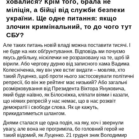
ховалися? Крім того, брала не
міліція, а бійці від служби безпеки
україни. Ще одне питання: якщо
злочин кримінальний, то до чого тут
СБУ?
Але таких питань новій владі можна поставити тисячі. І
не буде на них обґрунтування. Відповідь ми почуємо
якусь дебільну, ніскілечки не розраховану на те, щоб їй
вірили. Або чергову дурню від записного хама Вадима
Колесніченка, яку він уже встиг видати – мовляв, хто
такий Луценко, щоб проти нього застосовувати політичні
репресії, бо він же рейтинг має низький? Або загальні
розмірковування від Президента Віктора Януковича,
який буде наївно, як Білосніжка, кліпати віями і казати,
що ніяких репресій у нас немає, що в нас розквіт
демократії і свободи слова. Як це кажуть,
прикидатиметься шлангом.
Днями сталася ще одна подія, на яку, хоч і звернули
увагу, але вона не прогриміла, бо головний герой не
такий відомий, як Луценко. 21 грудня зник Володимир