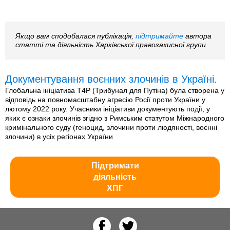
Якщо вам сподобалася публікація,
підтримайте
автора
статті та діяльність Харківської правозахисної групи
Документування воєнних злочинів в Україні.
Глобальна ініціатива T4P (Трибунал для Путіна) була створена у
відповідь на повномасштабну агресію Росії проти України у
лютому 2022 року. Учасники ініціативи документують події, у
яких є ознаки злочинів згідно з Римським статутом Міжнародного
кримінального суду (геноцид, злочини проти людяності, воєнні
злочини) в усіх регіонах України
Підтримати
діяльність
ХПГ