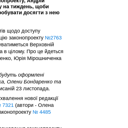
нопроекту, Андрій
у на тиждень, щоби
пробувати досягти з нею
тів щодо доступу
кцію законопроекту
№2763
нуватиметься Верховній
а в цілому. Про це йдеться
ренко, Юрія Мірошниченка
 будуть оформлені
ка, Олени Бондаренко та
дписаній 23 листопада.
ухвалення нової редакції
 7321
(автори - Олена
законопроекту
№ 4485