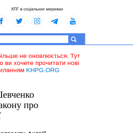
ХПГ в соціальних мережах
більше не оновлюється. Тут
що ви хочете прочитати нові
осиланням
KHPG.ORG
Шевченко
акону про
ї