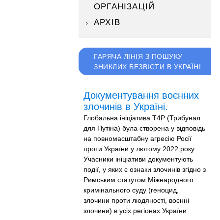
ОРГАНІЗАЦІЙ
АРХІВ
ГАРЯЧА ЛІНІЯ З ПОШУКУ
ЗНИКЛИХ БЕЗВІСТИ В УКРАЇНІ
Документування воєнних
злочинів в Україні.
Глобальна ініціатива T4P (Трибунал
для Путіна) була створена у відповідь
на повномасштабну агресію Росії
проти України у лютому 2022 року.
Учасники ініціативи документують
події, у яких є ознаки злочинів згідно з
Римським статутом Міжнародного
кримінального суду (геноцид,
злочини проти людяності, воєнні
злочини) в усіх регіонах України