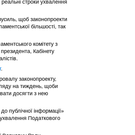
 реальні строки ухвалення
 зусиль, щоб законопроекти
аментської більшості, так
аментського комітету з
 президента, Кабінету
алістів.
т
.
провалу законопроекту,
ляду на тиждень, щоби
увати досягти з нею
до публічної інформації»
 ухвалення Податкового