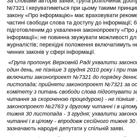
За словами авторів заяви, група розпочинає доо
№7321 і керуватиметься при цьому такими принци
закону «Про інформацію» має враховувати рекоме
частині свободи слова та доступу до інформації; 
підготовленим до ухвалення законопроекту «Про д
інформації»; не повинна звужувати можливості дл
журналістів; перехідні положення включатимуть не
чинних законів у сфері інформації.
«
Група пропонує Верховній Раді ухвалити закон
один день, не пізніше 3 грудня 2010 року і при так
включити законопроект №7321 до порядку денного 
листопада; прийняти законопроект №7321 за ос
комітету з питань свободи слова підготувати з
читання за скороченою процедурою) - не пізніше
законопроект №2763 у другому читанні і в цілому
тижня 30 листопада - 3 грудня; ухвалити закон
читанні і в цілому - впродовж сесійного тижня 30
зазначають народні депутати у спільній заяві.