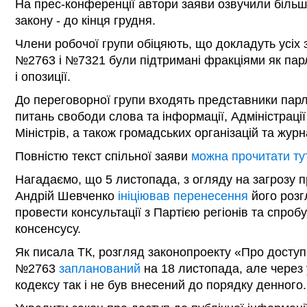
На прес-конференції автори заяви озвучили більш
закону - до кінця грудня.
Члени робочої групи обіцяють, що докладуть усіх
№2763 і №7321 були підтримані фракціями як парл
і опозиції.
До переговорної групи входять представники парл
питань свободи слова та інформації, Адміністрації
Міністрів, а також громадських організацій та журн
Повністю текст спільної заяви
можна прочитати ту
Нагадаємо, що 5 листопада, з огляду на загрозу 
Андрій Шевченко
ініціював перенесення
його розг
провести консультації з Партією регіонів та спроб
консенсусу.
Як писала ТК, розгляд законопроекту «Про доступ 
№2763
запланований
на 18 листопада, але через
кодексу так і не був внесений до порядку денного.