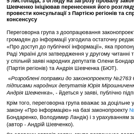
5 листопада, з огляду на загрозу провалу зако
Шевченко ініціював перенесення його розгляд
провести консультації з Партією регіонів та с
консенсусу
Переговорна група з доопрацювання законопроек
громадян до інформації узгодила остаточну реда
«Про доступ до публічної інформації», яка пропо
Раді Україні для затвердження у другому читанні т
у спільній заяві народних депутатів Олени Бонда
(Партія регіонів) та Андрія Шевченка (БЮТ).
«
Розроблені поправки до законопроекту №2763
підписами народних депутатів Юрія Мірошничен
Андрія Шевченка
», - йдеться у заяві, публічно пі
Крім того, переговорна група вважає за доцільне 
закону «Про інформацію» на базі законопроекту
№
Бондаренко, Володимир Ландік) і з урахуванням 
(автор - Андрій Шевченко).