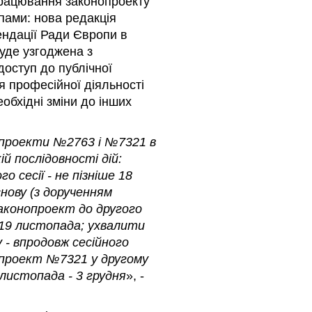
працювання законопроекту
пами: нова редакція
ндації Ради Європи в
буде узгоджена з
оступ до публічної
я професійної діяльності
обхідні зміни до інших
опроекти №2763 і №7321 в
ій послідовності дій:
сесії - не пізніше 18
нову (з дорученням
аконопроект до другого
 19 листопада; ухвалити
 - впродовж сесійного
опроект №7321 у другому
 листопада - 3 грудня
», -