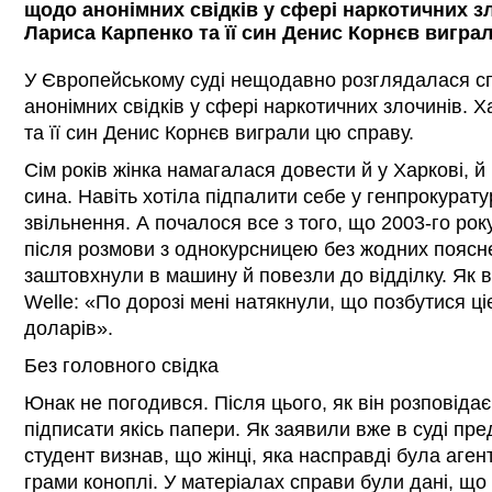
щодо анонімних свідків у сфері наркотичних зл
Лариса Карпенко та її син Денис Корнєв вигра
У Європейському суді нещодавно розглядалася с
анонімних свідків у сфері наркотичних злочинів. 
та її син Денис Корнєв виграли цю справу.
Сім років жінка намагалася довести й у Харкові, й
сина. Навіть хотіла підпалити себе у генпрокурату
звільнення. А почалося все з того, що 2003-го ро
після розмови з однокурсницею без жодних поясне
заштовхнули в машину й повезли до відділку. Як в
Welle: «По дорозі мені натякнули, що позбутися ці
доларів».
Без головного свідка
Юнак не погодився. Після цього, як він розповіда
підписати якісь папери. Як заявили вже в суді пр
студент визнав, що жінці, яка насправді була агент
грами коноплі. У матеріалах справи були дані, що 