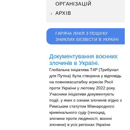
ОРГАНІЗАЦІЙ
АРХІВ
ГАРЯЧА ЛІНІЯ З ПОШУКУ
ЗНИКЛИХ БЕЗВІСТИ В УКРАЇНІ
Документування воєнних
злочинів в Україні.
Глобальна ініціатива T4P (Трибунал
для Путіна) була створена у відповідь
на повномасштабну агресію Росії
проти України у лютому 2022 року.
Учасники ініціативи документують
події, у яких є ознаки злочинів згідно з
Римським статутом Міжнародного
кримінального суду (геноцид,
злочини проти людяності, воєнні
злочини) в усіх регіонах України