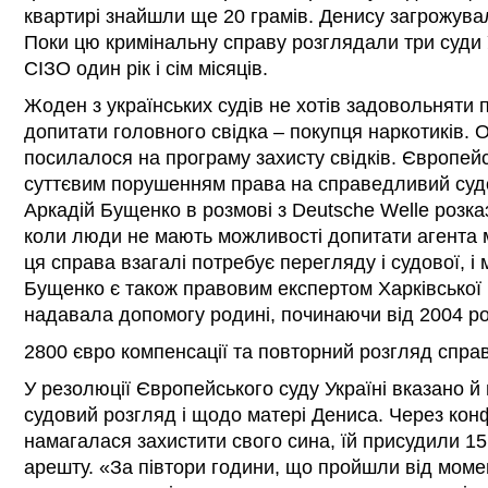
квартирі знайшли ще 20 грамів. Денису загрожувал
Поки цю кримінальну справу розглядали три суди 
СІЗО один рік і сім місяців.
Жоден з українських судів не хотів задовольняти
допитати головного свідка – покупця наркотиків.
посилалося на програму захисту свідків. Європей
суттєвим порушенням права на справедливий суд
Аркадій Бущенко в розмові з Deutsche Welle розка
коли люди не мають можливості допитати агента міл
ця справа взагалі потребує перегляду і судової, і 
Бущенко є також правовим експертом Харківської 
надавала допомогу родині, починаючи від 2004 ро
2800 євро компенсації та повторний розгляд спра
У резолюції Європейського суду Україні вказано 
судовий розгляд і щодо матері Дениса. Через конф
намагалася захистити свого сина, їй присудили 15
арешту. «За півтори години, що пройшли від моме