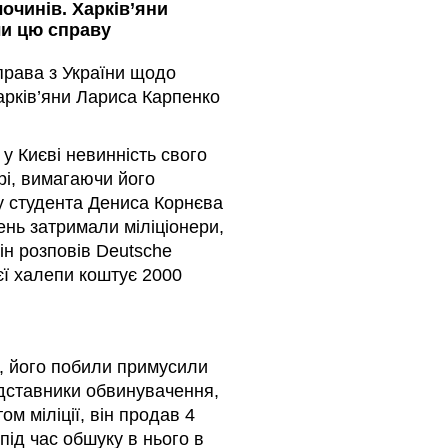
очинів. Харків’яни
ли цю справу
права з України щодо
Харків’яни Лариса Карпенко
 у Києві невинність свого
рі, вимагаючи його
ку студента Дениса Корнєва
нь затримали міліціонери,
ін розповів Deutsche
єї халепи коштує 2000
є, його побили примусили
едставники обвинувачення,
ом міліції, він продав 4
під час обшуку в нього в