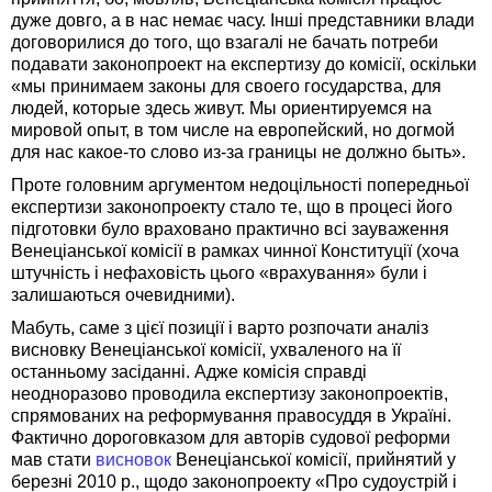
дуже довго, а в нас немає часу. Інші представники влади
договорилися до того, що взагалі не бачать потреби
подавати законопроект на експертизу до комісії, оскільки
«мы принимаем законы для своего государства, для
людей, которые здесь живут. Мы ориентируемся на
мировой опыт, в том числе на европейский, но догмой
для нас какое-то слово из-за границы не должно быть».
Проте головним аргументом недоцільності попередньої
експертизи законопроекту стало те, що в процесі його
підготовки було враховано практично всі зауваження
Венеціанської комісії в рамках чинної Конституції (хоча
штучність і нефаховість цього «врахування» були і
залишаються очевидними).
Мабуть, саме з цієї позиції і варто розпочати аналіз
висновку Венеціанської комісії, ухваленого на її
останньому засіданні. Адже комісія справді
неодноразово проводила експертизу законопроектів,
спрямованих на реформування правосуддя в Україні.
Фактично дороговказом для авторів судової реформи
мав стати
висновок
Венеціанської комісії, прийнятий у
березні 2010 р., щодо законопроекту «Про судоустрій і