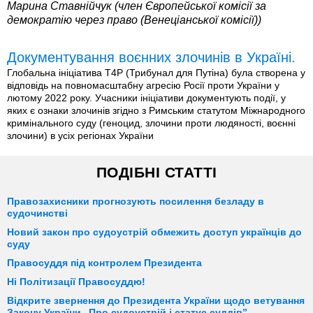
Марина Ставнійчук (член Європейської комісії за
демократію через право (Венеціанської комісії))
Документування воєнних злочинів в Україні.
Глобальна ініціатива T4P (Трибунал для Путіна) була створена у
відповідь на повномасштабну агресію Росії проти України у
лютому 2022 року. Учасники ініціативи документують події, у
яких є ознаки злочинів згідно з Римським статутом Міжнародного
кримінального суду (геноцид, злочини проти людяності, воєнні
злочини) в усіх регіонах України
ПОДІБНІ СТАТТІ
Правозахисники прогнозують посилення безладу в
судочинстві
Новий закон про судоустрій обмежить доступ українців до
суду
Правосуддя під контролем Президента
Ні Політизації Правосуддю!
Відкрите звернення до Президента України щодо ветування
Закону України „Про судоустрій і статус суддів”