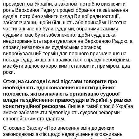
президентом України, а законом; потрібно виключити
роль Верховної Ради у процесі обрання та звільнення
суддів, потрібно змінити склад Вищої ради юстиції,
забезпечивши, щоби більшість або принаймні істотна
частина її членів були суддями, обраними самими
суддями; має бути забезпечено, щоби суддівська
недоторканність гарантувалася не Верховною Радою, а
справді незалежним суддівським органом;
випробувальний термін для першого призначення на
посаду судді, якщо він вважається справді необхідним,
має бути відносно коротким і становити, приміром, два
роки.
Отже, на сьогодні є всі підстави говорити про
необхідність вдосконалення конституційних
положень, які визначають організацію судової
влади та здійснення правосуддя в Україні, у рамках
конституційної реформи.
Лише в такий спосіб Україна
зможе забезпечити відповідність судової реформи
європейським стандартам.
Стосовно Закону «Про внесення змін до деяких
законодавчих актів щодо недопущення зловживань