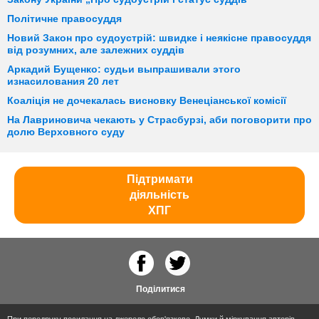
Політичне правосуддя
Новий Закон про судоустрій: швидке і неякісне правосуддя
від розумних, але залежних суддів
Аркадий Бущенко: судьи выпрашивали этого
изнасилования 20 лет
Коаліція не дочекалась висновку Венеціанської комісії
На Лавриновича чекають у Страсбурзі, аби поговорити про
долю Верховного суду
Підтримати
діяльність
ХПГ
Поділитися