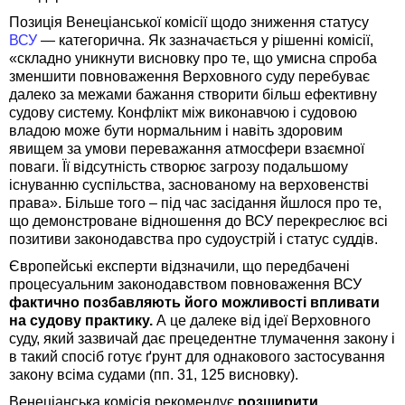
Позиція Венеціанської комісії щодо зниження статусу
ВСУ
— категорична. Як зазначається у рішенні комісії,
«складно уникнути висновку про те, що умисна спроба
зменшити повноваження Верховного суду перебуває
далеко за межами бажання створити більш ефективну
судову систему. Конфлікт між виконавчою і судовою
владою може бути нормальним і навіть здоровим
явищем за умови переважання атмосфери взаємної
поваги. Її відсутність створює загрозу подальшому
існуванню суспільства, заснованому на верховенстві
права». Більше того – під час засідання йшлося про те,
що демонстроване відношення до ВСУ перекреслює всі
позитиви законодавства про судоустрій і статус суддів.
Європейські експерти відзначили, що передбачені
процесуальним законодавством повноваження ВСУ
фактично позбавляють його можливості впливати
на судову практику.
А це далеке від ідеї Верховного
суду, який зазвичай дає прецедентне тлумачення закону і
в такий спосіб готує ґрунт для однакового застосування
закону всіма судами (пп. 31, 125 висновку).
Венеціанська комісія рекомендує
розширити