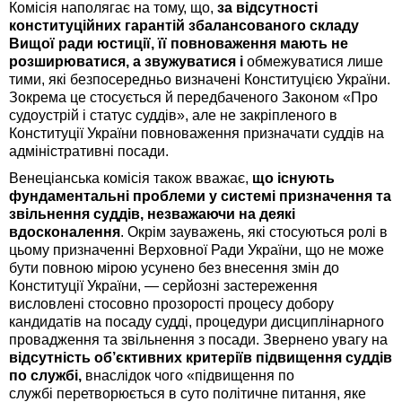
Комісія наполягає на тому, що,
за відсутності
конституційних гарантій збалансованого складу
Вищої ради юстиції, її повноваження мають не
розширюватися, а звужуватися і
обмежуватися лише
тими, які безпосередньо визначені Конституцією України.
Зокрема це стосується й передбаченого Законом «Про
судоустрій і статус суддів», але не закріпленого в
Конституції України повноваження призначати суддів на
адміністративні посади.
Венеціанська комісія також вважає,
що існують
фундаментальні проблеми у системі призначення та
звільнення суддів, незважаючи на деякі
вдосконалення
. Окрім зауважень, які стосуються ролі в
цьому призначенні Верховної Ради України, що не може
бути повною мірою усунено без внесення змін до
Конституції України, — серйозні застереження
висловлені стосовно прозорості процесу добору
кандидатів на посаду судді, процедури дисциплінарного
провадження та звільнення з посади. Звернено увагу на
відсутність об’єктивних критеріїв підвищення суддів
по службі,
внаслідок чого «підвищення по
службі перетворюється в суто політичне питання, яке