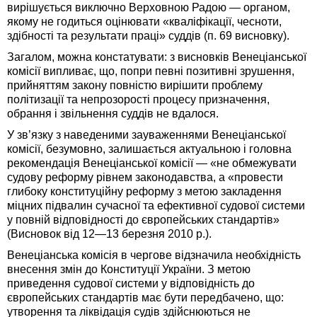
вирішується виключно Верховною Радою — органом,
якому не годиться оцінювати «кваліфікації, чесноти,
здібності та результати праці» суддів (п. 69 висновку).
Загалом, можна констатувати: з висновків Венеціанської
комісії випливає, що, попри певні позитивні зрушення,
прийняттям закону повністю вирішити проблему
політизації та непрозорості процесу призначення,
обрання і звільнення суддів не вдалося.
У зв’язку з наведеними зауваженнями Венеціанської
комісії, безумовно, залишається актуальною і головна
рекомендація Венеціанської комісії — «не обмежувати
судову реформу рівнем законодавства, а «провести
глибоку конституційну реформу з метою закладення
міцних підвалин сучасної та ефективної судової системи
у повній відповідності до європейських стандартів»
(Висновок від 12—13 березня 2010 р.).
Венеціанська комісія в чергове відзначила необхідність
внесення змін до Конституції України. З метою
приведення судової системи у відповідність до
європейських стандартів має бути передбачено, що:
утворення та ліквідація судів здійснюються не