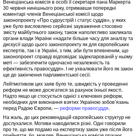
Венеціанська комісія в особі її секретаря пана Маркерта
30 червня нинішнього року, отримавши попередні
коментарі членів Венеціанської комісії щодо
законопроекту «Про судоустрій і статус суддів», у яких
уже було висловлено серйозні зауваження стосовно
змісту майбутнього закону, також наполегливо закликала
органи влади України «надати більше часу для аналізу та
дискусії щодо цього законопроекту як для європейських
експертів, так і в Україні, з тим, аби бути впевненим, що
законопроект справді відповідає задекларованій у ньому
меті — забезпечити одночасно незалежність та
ефективність правосуддя». І не ухвалювати його як закон
ще до закінчення парламентської сесії.
Лейтмотивом цих заяв було те, швидкість у проведенні
реформ не може досягатися за рахунок їхньої якості.
Надто якщо це стосується однієї з ключових реформ,
необхідних для виконання взятих Україною зобов’язань
перед Радою Європи, —
реформи правосуддя
.
На жаль, до цих рекомендацій європейських структур не
дослухалися. Мотиви наводилися різні. Одні говорили
про те, що ми подамо на експертизу закон уже після його
прийняття, бо, мовляв, Венеціанська комісія працює