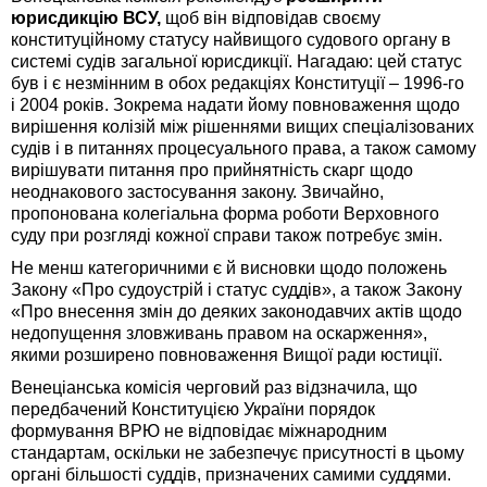
юрисдикцію ВСУ,
щоб він відповідав своєму
конституційному статусу найвищого судового органу в
системі судів загальної юрисдикції. Нагадаю: цей статус
був і є незмінним в обох редакціях Конституції – 1996-го
і 2004 років. Зокрема надати йому повноваження щодо
вирішення колізій між рішеннями вищих спеціалізованих
судів і в питаннях процесуального права, а також самому
вирішувати питання про прийнятність скарг щодо
неоднакового застосування закону. Звичайно,
пропонована колегіальна форма роботи Верховного
суду при розгляді кожної справи також потребує змін.
Не менш категоричними є й висновки щодо положень
Закону «Про судоустрій і статус суддів», а також Закону
«Про внесення змін до деяких законодавчих актів щодо
недопущення зловживань правом на оскарження»,
якими розширено повноваження Вищої ради юстиції.
Венеціанська комісія черговий раз відзначила, що
передбачений Конституцією України порядок
формування ВРЮ не відповідає міжнародним
стандартам, оскільки не забезпечує присутності в цьому
органі більшості суддів, призначених самими суддями.