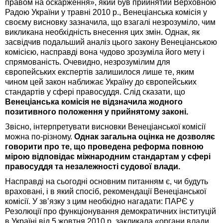
правом на оскарження», який був прийнятий Верховною
Радою України у травні 2010 р., Венеціанська комісія у
своєму висновку зазначила, що взагалі незрозуміло, чим
викликана необхідність внесення цих змін. Однак, як
засвідчив подальший аналіз цього закону Венеціанською
комісією, насправді вона чудово зрозуміла його мету і
спрямованість. Очевидно, незрозумілим для
європейських експертів залишилося лише те, яким
чином цей закон наближає Україну до європейських
стандартів у сфері правосуддя. Слід сказати, що
Венеціанська комісія не відзначила жодного
позитивного положення у прийнятому законі.
Звісно, інтерпретувати висновки Венеціанської комісії
можна по-різному.
Однак загальна оцінка не дозволяє
говорити про те, що проведена реформа повною
мірою відповідає міжнародним стандартам у сфері
правосуддя та незалежності судової влади.
Насправді на сьогодні основним питанням є, чи будуть
враховані, і в який спосіб, рекомендації Венеціанської
комісії. У зв’язку з цим необхідно нагадати: ПАРЄ у
Резолюції про функціонування демократичних інституцій
в Україні від 5 жовтня 2010 р. закликала «органи влади