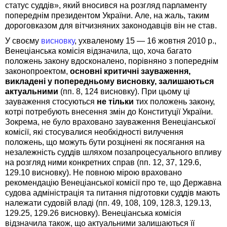
статус суддів», який вносився на розгляд парламенту
попереднім президентом України. Але, на жаль, таким
дороговказом для вітчизняних законодавців він не став.
У своєму
висновку
, ухваленому 15 — 16 жовтня 2010 р.,
Венеціанська комісія відзначила, що, хоча багато
положень закону вдосконалено, порівняно з попереднім
законопроектом,
основні критичні зауваження,
викладені у попередньому висновку, залишаються
актуальними
(пп. 8, 124 висновку). При цьому ці
зауваження стосуються
не тільки
тих положень закону,
котрі потребують внесення змін до Конституції України.
Зокрема, не було враховано зауваження Венеціанської
комісії, які стосувалися необхідності вилучення
положень, що можуть бути розцінені як посягання на
незалежність суддів шляхом позапроцесуального впливу
на розгляд ними конкретних справ (пп. 12, 37, 129.6,
129.10 висновку). Не повною мірою враховано
рекомендацію Венеціанської комісії про те, що Державна
судова адміністрація та питання підготовки суддів мають
належати судовій владі (пп. 49, 108, 109, 128.3, 129.13,
129.25, 129.26 висновку). Венеціанська комісія
відзначила також, що актуальними залишаються її