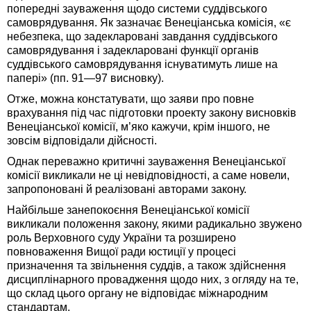
попередні зауваження щодо системи суддівського
самоврядування. Як зазначає Венеціанська комісія, «є
небезпека, що задекларовані завдання суддівського
самоврядування і задекларовані функції органів
суддівського самоврядування існуватимуть лише на
папері» (пп. 91—97 висновку).
Отже, можна констатувати, що заяви про повне
врахування під час підготовки проекту закону висновків
Венеціанської комісії, м’яко кажучи, крім іншого, не
зовсім відповідали дійсності.
Однак переважно критичні зауваження Венеціанської
комісії викликали не ці невідповідності, а саме новели,
запропоновані й реалізовані авторами закону.
Найбільше занепокоєння Венеціанської комісії
викликали положення закону, якими радикально звужено
роль Верховного суду України та розширено
повноваження Вищої ради юстиції у процесі
призначення та звільнення суддів, а також здійснення
дисциплінарного провадження щодо них, з огляду на те,
що склад цього органу не відповідає міжнародним
стандартам.