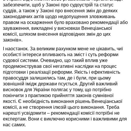
забезпечити, щоб у Законі про судоустрій та статус
суддів, а також у Законі про внесення змін до деяких
законодавчих актів щодо недопущення зловживань
правом на оскарження було враховано рекомендації або
зауваження, викладені у висновках Венеціанської
комісії, шляхом внесення відповідних змін до цих
законів».
І наостанок. За великим рахунком мене не цікавить, чиї
особисті інтереси впливають на зміст і суть реформи
судової системи. Очевидно, що такий вплив уже
продемонстрував свої негативні наслідки на процес
підготовки і реалізації реформи. Якість і ефективність
правосуддя залишились там, де і були, при цьому
зовнішній імідж держави псується. Другий важливий
висновок для України полягає у тому, що потрібно
покінчити з практикою прийняття законів сумнівної
якості. Є необхідність виконання рішень Венеціанської
комісії, а не створення ілюзій цього виконання. Треба
нарешті усвідомити – рекомендації комісії потрібні не
експертам. Вони є виключно корисними і важливими для
нас самих.