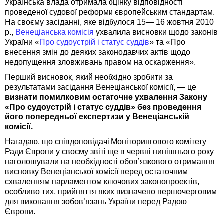
Українська влада отримала оцінку відповідності
проведеної судової реформи європейським стандартам.
На своєму засіданні, яке відбулося 15— 16 жовтня 2010
р.,
Венеціанська комісія
ухвалила висновки щодо законів
України «
Про судоустрій і статус суддів
» та «Про
внесення змін до деяких законодавчих актів щодо
недопущення зловживань правом на оскарження».
Перший висновок, який необхідно зробити за
результатами засідання Венеціанської комісії, — це
визнати помилковим остаточне ухвалення Закону
«Про судоустрій і статус суддів» без проведення
його попередньої експертизи у Венеціанській
комісії.
Нагадаю, що співдоповідачі Моніторингового комітету
Ради Європи у своєму звіті ще в червні нинішнього року
наголошували на необхідності обов’язкового отримання
висновку Венеціанської комісії перед остаточним
схваленням парламентом ключових законопроектів,
особливо тих, прийняття яких визначено першочерговим
для виконання зобов’язань України перед Радою
Європи.