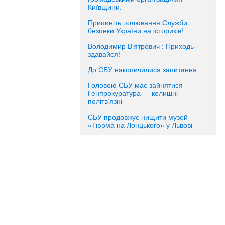
Київщини.
Припиніть полювання Служби
безпеки України на істориків!
Володимир В’ятрович : Приходь -
здавайся!
До СБУ накопичилися запитання
Головою СБУ має зайнятися
Генпрокуратура — колишні
політв’язні
СБУ продовжує нищити музей
«Тюрма на Лонцького» у Львові