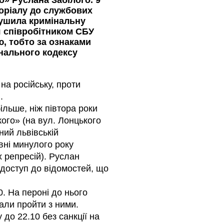
» Руслана Забілого. 9
оріалу до службових
рушила кримінальну
 співробітником СБУ
, тобто за ознаками
мінального кодексу
на російську, проти
.
ільше, ніж півтора роки
го» (на вул. Лонцького
ний львівській
вні минулого року
х репресій). Руслан
 доступ до відомостей, що
0. На пероні до нього
али пройти з ними.
до 22.10 без санкції на