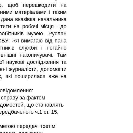
го, щоб перешкодити на
еними матеріалами і таким
дана вказівка начальника
тити на робочі місця і до
робітників музею. Руслан
 СБУ: «Я вимагаю від пана
ітників служби і негайно
внішні накопичувачі. Там
ої наукові дослідження та
вні журналісти, допомогти
к, які поширилася вже на
повідомлення:
 справу за фактом
ідомостей, що становлять
редбаченого ч.1 ст. 15,
 метою передачі третім