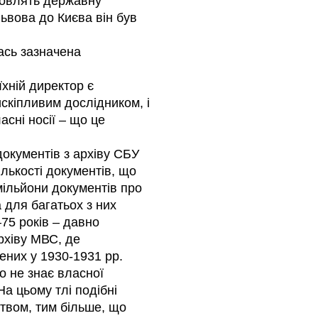
новлять державну
Львова до Києва він був
ась зазначена
хній директор є
кіпливим дослідником, і
асні носії – що це
документів з архіву СБУ
ількості документів, що
 мільйони документів про
а для багатьох з них
75 років – давно
рхіву МВС, де
ених у 1930-1931 рр.
о не знає власної
 На цьому тлі подібні
ством, тим більше, що