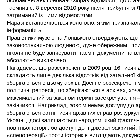
особам несанкціоновано зібрав відомості, що ста
таємницю. 8 вересня 2010 року після прибуття зі 
затриманий із цими відомостями.
Наразі встановлюється коло осіб, яким призначал
інформація.»
Працівники музею на Лонцького стверджують, що ї
законослухняною людиною, дуже обережним і прис
ніколи не буде записувати таємні документи на вл
абсолютно виключено.
Нагадаємо, що розсекречені в 2009 році 16 тисяч 
складають лише декілька відсотків від загальної к
зберігаються в цьому архіві. Досі не розсекречені
політичні репресії, що зберігаються в архівах, хоч
максимальний за законом термін засекречування –
закінчився. Наприклад, зовсім немає доступу до а
зберігаються сотні тисяч архівних справ розкуркул
Українці досі залишаються народом, який фактичн
новітньої історії, бо доступ до її джерел закритий.
«спецоперації» проти істориків виглядають дикун