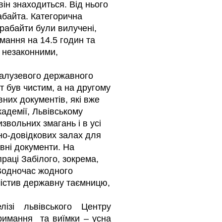
ін знаходиться. Від нього
абайта. Категорична
ерабайти були вилучені,
имання на 14.5 годин та
и незаконними,
Галузевого державного
 був чистим, а на другому
вних документів, які вже
адемії, Львівському
звольних змагань і в усі
но-довідкових залах для
івні документи. На
праці Забілого, зокрема,
. Водночас жодного
містив державну таємницю,
лізі львівського Центру
тримання та виїмки – усна