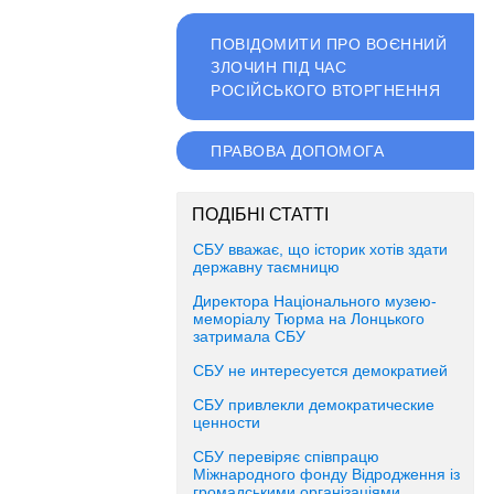
ПОВІДОМИТИ ПРО ВОЄННИЙ
ЗЛОЧИН ПІД ЧАС
РОСІЙСЬКОГО ВТОРГНЕННЯ
ПРАВОВА ДОПОМОГА
ПОДІБНІ СТАТТІ
СБУ вважає, що історик хотів здати
державну таємницю
Директора Національного музею-
меморіалу Тюрма на Лонцького
затримала СБУ
СБУ не интересуется демократией
СБУ привлекли демократические
ценности
СБУ перевіряє співпрацю
Міжнародного фонду Відродження із
громадськими організаціями