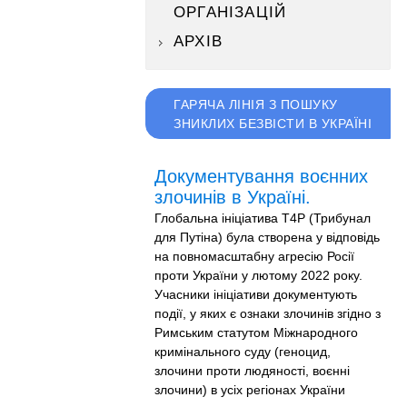
ОРГАНІЗАЦІЙ
АРХІВ
ГАРЯЧА ЛІНІЯ З ПОШУКУ
ЗНИКЛИХ БЕЗВІСТИ В УКРАЇНІ
Документування воєнних
злочинів в Україні.
Глобальна ініціатива T4P (Трибунал
для Путіна) була створена у відповідь
на повномасштабну агресію Росії
проти України у лютому 2022 року.
Учасники ініціативи документують
події, у яких є ознаки злочинів згідно з
Римським статутом Міжнародного
кримінального суду (геноцид,
злочини проти людяності, воєнні
злочини) в усіх регіонах України