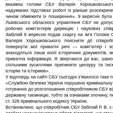
вказівка голови СБУ Валерія Хорошковсько
надуманих підставах роботі із раніше розсекреч
чином обмежити їх поширення». 9 вересня була 
Львівського обласного управління СБУ не допус
робочих комп’ютерів дирекцію і наукових спів
Забілий 9 вересня подав скаргу на ім’я Голови
Валерія Хорошковського пояснити дії співроб
повернути мої приватні речі — комп’ютер і зо
знаходяться лише копії історичних документів, м
приватна інформація. Я звертаюся до вас, шано
спільними зусиллями припинити цензуру та тис
історію та істориків».
У відповідь на сайті СБУ сьогодні з’явилося таке 
«Службою безпеки України порушено кримінальну
готування до розголошення співробітником СБУ в
державну таємницю, тобто за ознаками злочину, пе
ст. 328 Кримінального кодексу України.
Встановлено, що співробітник СБУ Забілий Р. В. з