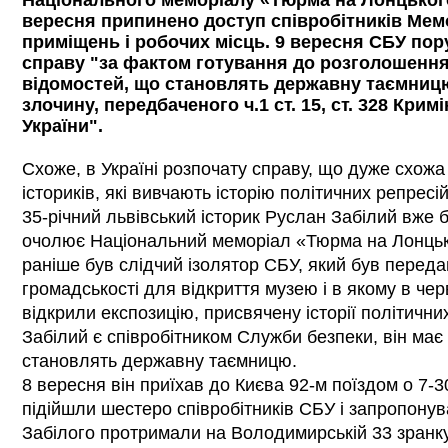
Національного меморіалу «Тюрма на Лонцького
вересня припинено доступ співробітників Мем
приміщень і робочих місць. 9 вересня СБУ по
справу "за фактом готування до розголошення
відомостей, що становлять державну таємницю
злочину, передбаченого ч.1 ст. 15, ст. 328 Кри
України".
Схоже, в Україні розпочату справу, що дуже схожа 
істориків, які вивчають історію політичних репресій
35-річний львівський історик Руслан Забілий вже б
очолює Національний меморіал «Тюрма на Лонцько
раніше був слідчий ізолятор СБУ, який був переда
громадськості для відкриття музею і в якому в чер
відкрили експозицію, присвячену історії політични
Забілий є співробітником Служби безпеки, він має
становлять державну таємницю.
8 вересня він приїхав до Києва 92-м поїздом о 7-3
підійшли шестеро співробітників СБУ і запропонув
Забілого протримали на Володимирській 33 зранку 