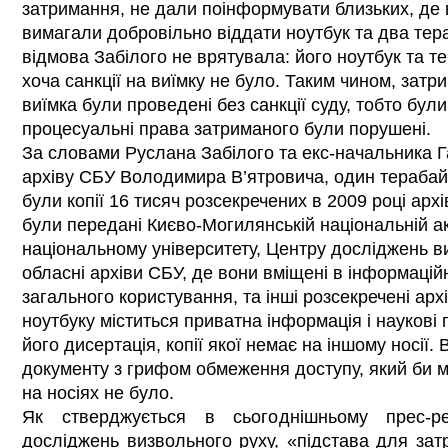
затримання, не дали поінформувати близьких, де в
вимагали добровільно віддати ноутбук та два тер
відмова Забілого не врятувала: його ноутбук та т
хоча санкції на виїмку не було. Таким чином, затр
виїмка були проведені без санкції суду, тобто бул
процесуальні права затриманого були порушені.
За словами Руслана Забілого та екс-начальника 
архіву СБУ Володимира В’ятровича, один терабайт
були копії 16 тисяч розсекречених в 2009 році архі
були передані Києво-Могилянській національній ак
національному університету, Центру досліджень ви
обласні архіви СБУ, де вони вміщені в інформацій
загального користування, та інші розсекречені арх
ноутбуку міститься приватна інформація і наукові 
його дисертація, копії якої немає на іншому носії
документу з грифом обмеження доступу, який би 
на носіях не було.
Як стверджується в сьогоднішньому прес-ре
досліджень визвольного руху, «підстава для за