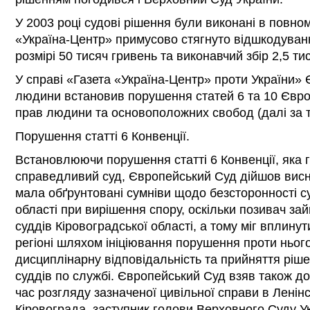
У 2003 році судові рішення були виконані в повному
«Україна-Центр» примусово стягнуто відшкодуван
розмірі 50 тисяч гривень та виконавчий збір 2,5 ти
У справі «Газета «Україна-Центр» проти України» 
людини встановив порушення статей 6 та 10 Європ
прав людини та основоположних свобод (далі за т
Порушення статті 6 Конвенції.
Встановлюючи порушення статті 6 Конвенції, яка 
справедливий суд, Європейський Суд дійшов висн
мала обґрунтовані сумніви щодо безсторонності су
області при вирішення спору, оскільки позивач за
суддів Кіровоградської області, а тому міг вплину
регіоні шляхом ініціювання порушення проти ньо
дисциплінарну відповідальність та прийняття ріш
суддів по службі. Європейський Суд взяв також до
час розгляду зазначеної цивільної справи в Ленін
Кіровограда, заступник голови Верховного Суду У