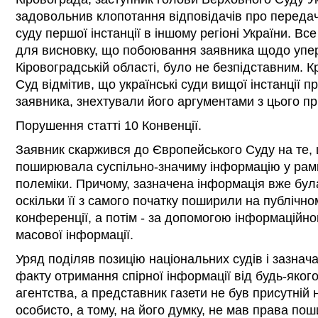
задовольнив клопотання відповідачів про передачу
суду першої інстанції в іншому регіоні України. Вс
для висновку, що побоювання заявника щодо упер
Кіровоградській області, було не безпідставним. К
Суд відмітив, що українські суди вищої інстанції п
заявника, знехтували його аргументами з цього пр
Порушення статті 10 Конвенції.
Заявник скаржився до Європейського Суду на те,
поширювала суспільно-значиму інформацію у рам
полеміки. Причому, зазначена інформація вже бул
оскільки її з самого початку поширили на публічном
конференції, а потім - за допомогою інформаційног
масової інформації.
Уряд поділяв позицію національних судів і зазнач
факту отримання спірної інформації від будь-яког
агентства, а представник газети не був присутній 
особисто, а тому, на його думку, не мав права по