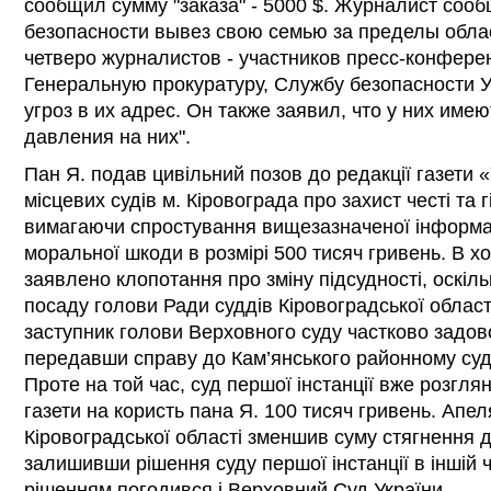
сообщил сумму "заказа" - 5000 $. Журналист сооб
безопасности вывез свою семью за пределы облас
четверо журналистов - участников пресс-конферен
Генеральную прокуратуру, Службу безопасности 
угроз в их адрес. Он также заявил, что у них име
давления на них".
Пан Я. подав цивільний позов до редакції газети «
місцевих судів м. Кіровограда про захист честі та гі
вимагаючи спростування вищезазначеної інформац
моральної шкоди в розмірі 500 тисяч гривень. В х
заявлено клопотання про зміну підсудності, оскіл
посаду голови Ради суддів Кіровоградської област
заступник голови Верховного суду частково задо
передавши справу до Кам’янського районному суду
Проте на той час, суд першої інстанції вже розглян
газети на користь пана Я. 100 тисяч гривень. Апел
Кіровоградської області зменшив суму стягнення д
залишивши рішення суду першої інстанції в іншій ч
рішенням погодився і Верховний Суд України.