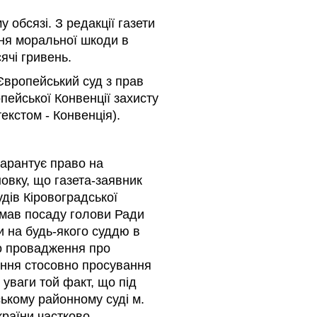
 обсязі. З редакції газети
ня моральної шкоди в
сячі гривень.
Європейський суд з прав
ейської Конвенції захисту
екстом - Конвенція).
гарантує право на
овку, що газета-заявник
дів Кіровоградської
ймав посаду голови Ради
ти на будь-якого суддю в
го провадження про
ення стосовно просування
 уваги той факт, що під
ському районному суді м.
країни частково