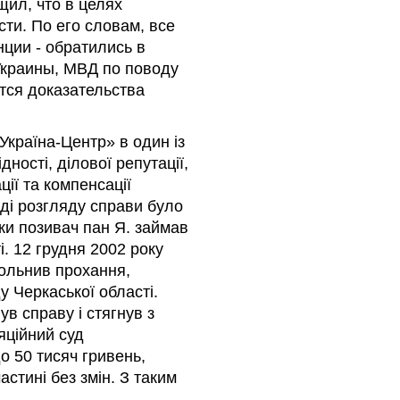
щил, что в целях
ти. По его словам, все
ции - обратились в
Украины, МВД по поводу
ются доказательства
Україна-Центр» в один із
дності, ділової репутації,
ії та компенсації
оді розгляду справи було
ьки позивач пан Я. займав
і. 12 грудня 2002 року
вольнив прохання,
 Черкаської області.
ув справу і стягнув з
яційний суд
о 50 тисяч гривень,
астині без змін. З таким