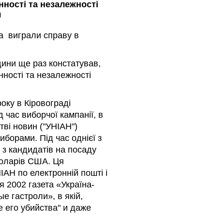
ності та незалежності
я
а виграли справу в
ини ще раз констатував,
ності та незалежності
оку в Кіровограді
 час виборчої кампанії, в
ві новин ("УНІАН")
иборами. Під час однієї з
 з кандидатів на посаду
доларів США. Ця
ІАН по електронній пошті і
я 2002 газета «Україна-
е гастроли», в якій,
е его убийства" и даже