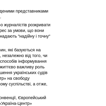
еденими представниками
.
о журналістів розкривати
рес за умови, що вони
надають "надійну і точну"
н, які базуються на
, незалежно від того, чи
х способів інформування
ю життєво важливу роль
ішення українських судів
тр» на свободу
му суспільстві, а отже,
онвенції, Європейський
 «Україна-Центр»