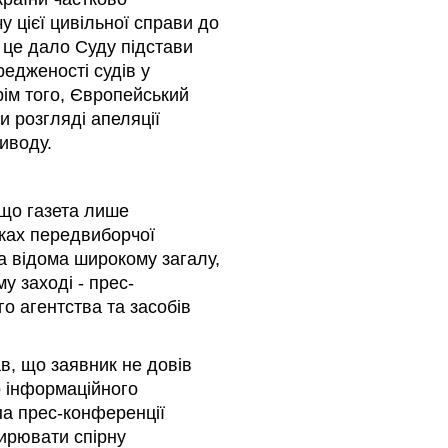
 цієї цивільної справи до
е це дало Суду підстави
едженості судів у
рім того, Європейський
ри розгляді апеляції
иводу.
 що газета лише
ках передвиборчої
а відома широкому загалу,
у заході - прес-
о агентства та засобів
ав, що заявник не довів
о інформаційного
на прес-конференції
ширювати спірну