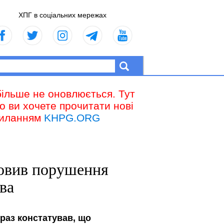
ХПГ в соціальних мережах
більше не оновлюється. Тут
що ви хочете прочитати нові
осиланням
KHPG.ORG
новив порушення
ва
раз констатував, що