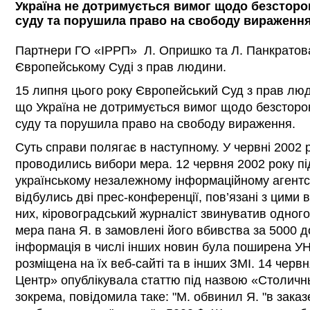
Україна не дотримується вимог щодо безсторон
суду та порушила право на свободу вираженн
Партнери ГО «ІРРП» Л. Опришко та Л. Панкратов
Європейському Суді з прав людини.
15 липня цього року Європейський Суд з прав люд
що Україна не дотримується вимог щодо безсторон
суду та порушила право на свободу вираження.
Суть справи полягає в наступному. У червні 2002 р
проводились вибори мера. 12 червня 2002 року під
українському незалежному інформаційному агентст
відбулись дві прес-конференції, пов’язані з цими в
них, кіровоградський журналіст звинуватив одного
мера пана Я. в замовлені його вбивства за 5000 
інформація в числі інших новин була поширена УН
розміщена на їх веб-сайті та в інших ЗМІ. 14 червн
Центр» опублікувала статтю під назвою «Столичны
зокрема, повідомила таке: "М. обвинил Я. "в заказ