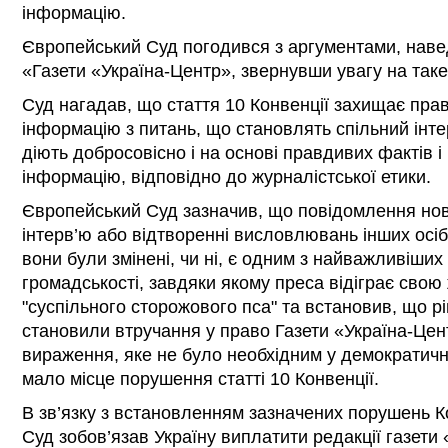
інформацію.
Європейський Суд погодився з аргументами, нав
«Газети «Україна-Центр», звернувши увагу на таке
Суд нагадав, що стаття 10 Конвенції захищає прав
інформацію з питань, що становлять спільний інте
діють добросовісно і на основі правдивих фактів і 
інформацію, відповідно до журналістської етики.
Європейський Суд зазначив, що повідомлення нови
інтерв’ю або відтворенні висловлювань інших осіб
вони були змінені, чи ні, є одним з найважливіши
громадськості, завдяки якому преса відіграє сво
"суспільного сторожового пса" та встановив, що р
становили втручання у право Газети «Україна-Цен
вираження, яке не було необхідним у демократично
мало місце порушення статті 10 Конвенції.
В зв’язку з встановленням зазначених порушень К
Суд зобов’язав Україну виплатити редакції газети