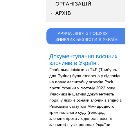
ОРГАНІЗАЦІЙ
АРХІВ
ГАРЯЧА ЛІНІЯ З ПОШУКУ
ЗНИКЛИХ БЕЗВІСТИ В УКРАЇНІ
Документування воєнних
злочинів в Україні.
Глобальна ініціатива T4P (Трибунал
для Путіна) була створена у відповідь
на повномасштабну агресію Росії
проти України у лютому 2022 року.
Учасники ініціативи документують
події, у яких є ознаки злочинів згідно з
Римським статутом Міжнародного
кримінального суду (геноцид,
злочини проти людяності, воєнні
злочини) в усіх регіонах України