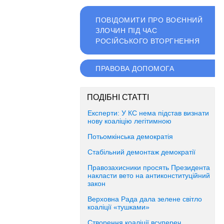
ПОВІДОМИТИ ПРО ВОЄННИЙ
ЗЛОЧИН ПІД ЧАС
РОСІЙСЬКОГО ВТОРГНЕННЯ
ПРАВОВА ДОПОМОГА
ПОДІБНІ СТАТТІ
Експерти: У КС нема підстав визнати
нову коаліцію легітимною
Потьомкінська демократія
Стабільний демонтаж демократії
Правозахисники просять Президента
накласти вето на антиконституційний
закон
Верховна Рада дала зелене світло
коаліції «тушками»
Створення коаліції всупереч