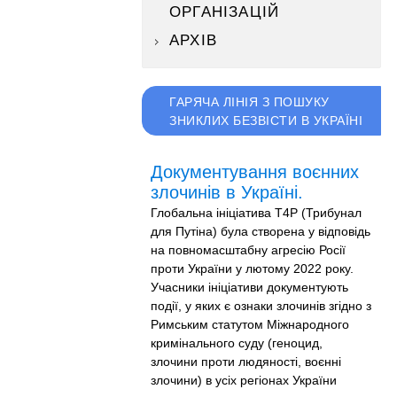
ОРГАНІЗАЦІЙ
АРХІВ
ГАРЯЧА ЛІНІЯ З ПОШУКУ
ЗНИКЛИХ БЕЗВІСТИ В УКРАЇНІ
Документування воєнних
злочинів в Україні.
Глобальна ініціатива T4P (Трибунал
для Путіна) була створена у відповідь
на повномасштабну агресію Росії
проти України у лютому 2022 року.
Учасники ініціативи документують
події, у яких є ознаки злочинів згідно з
Римським статутом Міжнародного
кримінального суду (геноцид,
злочини проти людяності, воєнні
злочини) в усіх регіонах України