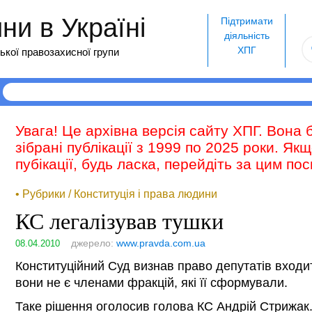
и в Україні
Підтримати
діяльність
ХПГ
ької правозахисної групи
Увага! Це архівна версія сайту ХПГ. Вона 
зібрані публікації з 1999 по 2025 роки. Як
пубікації, будь ласка, перейдіть за цим п
• Рубрики / Конституція і права людини
КС легалізував тушки
джерело:
www.pravda.com.ua
08.04.2010
Конституційний Суд визнав право депутатів входити
вони не є членами фракцій, які її сформували.
Таке рішення оголосив голова КС Андрій Стрижак