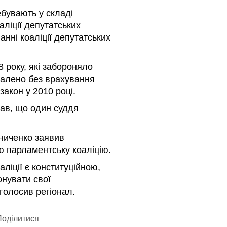
ребувають у складі
аліції депутатських
нні коаліції депутатських
8 року, які забороняло
валено без врахування
акон у 2010 році.
ав, що один суддя
ниченко заявив
ю парламентську коаліцію.
аліції є конституційною,
онувати свої
аголосив регіонал.
оділитися