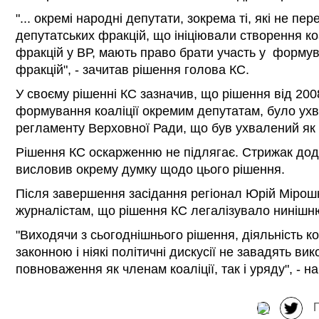
"... окремі народні депутати, зокрема ті, які не пе
депутатських фракцій, що ініціювали створення ко
фракцій у ВР, мають право брати участь у формува
фракцій", - зачитав рішення голова КС.
У своєму рішенні КС зазначив, що рішення від 200
формування коаліції окремим депутатам, було ух
регламенту Верховної Ради, що був ухвалений як з
Рішення КС оскарженню не підлягає. Стрижак дод
висловив окрему думку щодо цього рішення.
Після завершення засідання регіонал Юрій Мірош
журналістам, що рішення КС легалізувало нинішн
"Виходячи з сьогоднішнього рішення, діяльність ко
законною і ніякі політичні дискусії не завадять вик
повноваження як членам коаліції, так і уряду", - н
П