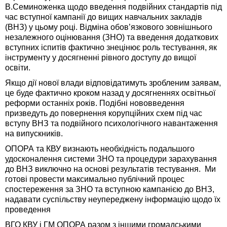
В.Семиноженка щодо введення подвійних стандартів під
час вступної кампанії до вищих навчальних закладів
(ВНЗ) у цьому році. Відміна обов’язкового зовнішнього
незалежного оцінювання (ЗНО) та введення додаткових
вступних іспитів фактично знецінює роль тестування, як
інструменту у досягненні рівного доступу до вищої
освіти.
Якщо дії нової влади відповідатимуть зробленим заявам,
це буде фактично кроком назад у досягненнях освітньої
реформи останніх років. Подібні нововведення
призведуть до повернення корупційних схем під час
вступу ВНЗ та подвійного психологічного навантаження
на випускників.
ОПОРА та КВУ визнають необхідність подальшого
удосконалення системи ЗНО та процедури зарахування
до ВНЗ виключно на основі результатів тестування. Ми
готові провести максимально публічний процес
спостереження за ЗНО та вступною кампанією до ВНЗ,
надавати суспільству неупереджену інформацію щодо їх
проведення
ВГО КВУ і ГМ ОПОРА разом з іншими громадськими