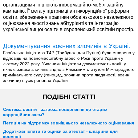
організаціями ініціюють інформаційно-мобілізаційну
кампанію. Її мета у підтримці антикорупційної реформи
освіти, збереження практики обов’язкового незалежного
оцінювання якості знань абітурієнтів та інтеграцію
української вищої освіти в європейський освітній простір.
Документування воєнних злочинів в Україні.
Глобальна ініціатива T4P (Трибунал для Путіна) була створена у
відповідь на повномасштабну агресію Росії проти України у
лютому 2022 року. Учасники ініціативи документують події, у
яких є ознаки злочинів згідно з Римським статутом Міжнародного
кримінального суду (геноцид, злочини проти людяності, воєнні
злочини) в усіх регіонах України
ПОДІБНІ СТАТТІ
Система освіти - загроза повернення до старих
корупційних схем?
Петиція на підтримку зовнішнього незалежного оцінювання
Додаткові іспити та оцінки за атестат - шпарини для
корупції