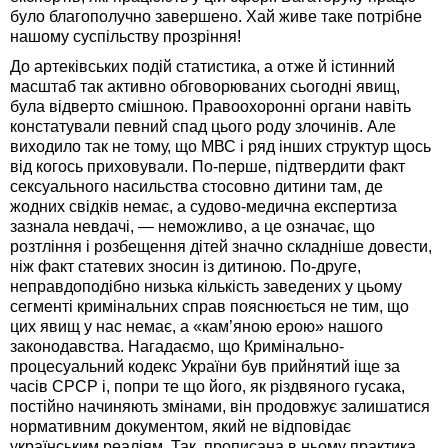
було благополучно завершено. Хай живе таке потрібне
нашому суспільству прозріння!
До артеківських подій статистика, а отже й істинний
масштаб так активно обговорюваних сьогодні явищ,
була відверто смішною. Правоохоронні органи навіть
констатували певний спад цього роду злочинів. Але
виходило так не тому, що МВС і ряд інших структур щось
від когось приховували. По-перше, підтвердити факт
сексуального насильства стосовно дитини там, де
жодних свідків немає, а судово-медична експертиза
зазнала невдачі, — неможливо, а це означає, що
розтління і розбещення дітей значно складніше довести,
ніж факт статевих зносин із дитиною. По-друге,
неправдоподібно низька кількість заведених у цьому
сегменті кримінальних справ пояснюється не тим, що
цих явищ у нас немає, а «кам’яною ерою» нашого
законодавства. Нагадаємо, що Кримінально-
процесуальний кодекс України був прийнятий іще за
часів СРСР і, попри те що його, як різдвяного гусака,
постійно начиняють змінами, він продовжує залишатися
нормативним документом, який не відповідає
українським реаліям. Так, прописана в ньому практика