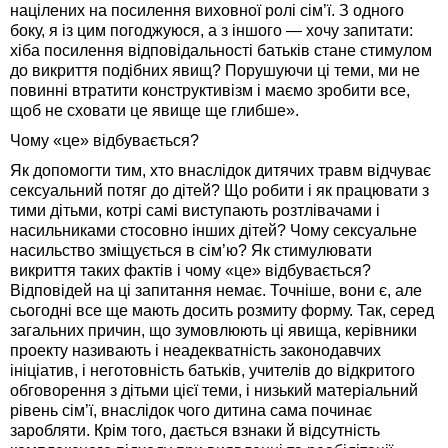
націлених на посилення виховної ролі сім’ї. З одного
боку, я із цим погоджуюся, а з іншого — хочу запитати:
хіба посилення відповідальності батьків стане стимулом
до викриття подібних явищ? Порушуючи ці теми, ми не
повинні втратити конструктивізм і маємо зробити все,
щоб не сховати це явище ще глибше».
Чому «це» відбувається?
Як допомогти тим, хто внаслідок дитячих травм відчуває
сексуальний потяг до дітей? Що робити і як працювати з
тими дітьми, котрі самі виступають розтлівачами і
насильниками стосовно інших дітей? Чому сексуальне
насильство зміщується в сім’ю? Як стимулювати
викриття таких фактів і чому «це» відбувається?
Відповідей на ці запитання немає. Точніше, вони є, але
сьогодні все ще мають досить розмиту форму. Так, серед
загальних причин, що зумовлюють ці явища, керівники
проекту називають і неадекватність законодавчих
ініціатив, і неготовність батьків, учителів до відкритого
обговорення з дітьми цієї теми, і низький матеріальний
рівень сім’ї, внаслідок чого дитина сама починає
заробляти. Крім того, дається взнаки й відсутність