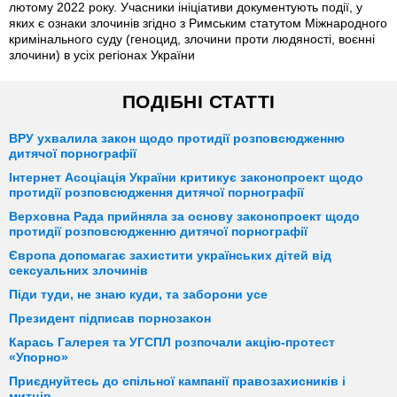
лютому 2022 року. Учасники ініціативи документують події, у
яких є ознаки злочинів згідно з Римським статутом Міжнародного
кримінального суду (геноцид, злочини проти людяності, воєнні
злочини) в усіх регіонах України
ПОДІБНІ СТАТТІ
ВРУ ухвалила закон щодо протидії розповсюдженню
дитячої порнографії
Інтернет Асоціація України критикує законопроект щодо
протидії розповсюдження дитячої порнографії
Верховна Рада прийняла за основу законопроект щодо
протидії розповсюдженню дитячої порнографії
Європа допомагає захистити українських дітей від
сексуальних злочинів
Піди туди, не знаю куди, та заборони усе
Президент підписав порнозакон
Карась Галерея та УГСПЛ розпочали акцію-протест
«Упорно»
Приєднуйтесь до спільної кампанії правозахисників і
митців