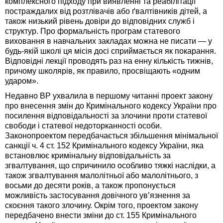
комплексного підходу при виявленні та реабілітації
постраждалих від розтлівачів або ґвалтівників дітей, а
також низький рівень довіри до відповідних служб і
структур. Про формальність програм статевого
виховання в навчальних закладах можна не писати — у
будь-якій школі ця місія досі сприймається як покарання.
Відповідні лекції проводять раз на енну кількість тижнів,
причому школярів, як правило, просвіщають «одним
ударом».
Недавно ВР ухвалила в першому читанні проект закону
про внесення змін до Кримінального кодексу України про
посилення відповідальності за злочини проти статевої
свободи і статевої недоторканності особи.
Законопроектом передбачається збільшення мінімальної
санкції ч. 4 ст. 152 Кримінального кодексу України, яка
встановлює кримінальну відповідальність за
згвалтування, що спричинило особливо тяжкі наслідки, а
також згвалтування малолітньої або малолітнього, з
восьми до десяти років, а також пропонується
можливість застосування довічного ув’язнення за
скоєння такого злочину. Окрім того, проектом закону
передбачено внести зміни до ст. 155 Кримінального