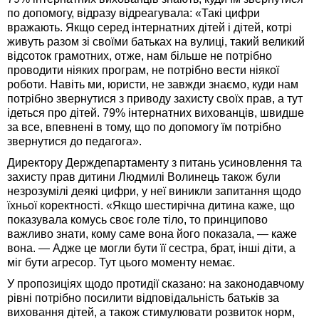
по допомогу, відразу відреагувала: «Такі цифри
вражають. Якщо серед інтернатних дітей і дітей, котрі
живуть разом зі своїми батьках на вулиці, такий великий
відсоток грамотних, отже, нам більше не потрібно
проводити ніяких програм, не потрібно вести ніякої
роботи. Навіть ми, юристи, не завжди знаємо, куди нам
потрібно звернутися з приводу захисту своїх прав, а тут
ідеться про дітей. 79% інтернатних вихованців, швидше
за все, впевнені в тому, що по допомогу їм потрібно
звернутися до педагога».
Директору Держдепартаменту з питань усиновлення та
захисту прав дитини Людмилі Волинець також були
незрозумілі деякі цифри, у неї виникли запитання щодо
їхньої коректності. «Якщо шестирічна дитина каже, що
показувала комусь своє голе тіло, то принципово
важливо знати, кому саме вона його показала, — каже
вона. — Адже це могли бути її сестра, брат, інші діти, а
міг бути агресор. Тут цього моменту немає.
У пропозиціях щодо протидії сказано: на законодавчому
рівні потрібно посилити відповідальність батьків за
виховання дітей, а також стимулювати розвиток норм,