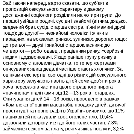
Забігаючи наперед, варто сказати, що суб’єктів
пропозицій сексуального характеру в даному
дослідженні соціологи розділили на чотири групи. До
першої увійшли родичі, сусіди і знайомі (вітчим, дядько,
зведений брат, сусід, старша сестра, п’яні мамині друзі
тощо); до другої — незнайомі чоловіки і жінки в
парадних, на вокзалах, ринках, зупинках, дорогах тощо;
до третьої — друзі і знайомі старшокласники; до
четвертої — роботодавці, працівники ринку, «серйозні
люди» і додзвонювачі. Якщо раніше групу ризику в
основному становили дівчатка, то тепер жертвами
описуваних явищ дедалі частіше стають хлопчики. За
оцінками експертів, сьогодні до різних дій сексуального
характеру залучають навіть дітей семи-дев’яти років,
хоча переважна частина цього страшного пирога
«начинена» підлітками від 12—13 років і старших.
Опитування дітей 14—18 років, проведене в рамках
«Комплексної оцінки масштабів продажу дітей, дитячої
проституції та порнографії в Україні» виявило, що 11%
наших дітей показували своє оголене тіло, 10,4%
дозволяли доторкнутися до його голих частин, 7,8%
займалися сексом за плату, речі чи якісь послуги, 3,2%