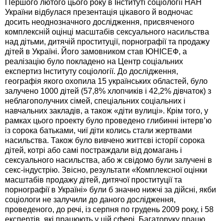
Першого лютого цього року в Інституті соціології НАН
України відбулася презентація цікавого й водночас
досить неоднозначного дослідження, присвяченого
комплексній оцінці масштабів сексуального насильства
над дітьми, дитячій проституції, порнографії та продажу
дітей в Україні. Його замовником став ЮНІСЕФ, а
реалізацію було покладено на Центр соціальних
експертиз Інституту соціології. До дослідження,
географія якого охопила 15 українських областей, було
залучено 1000 дітей (57,8% хлопчиків і 42,2% дівчаток) з
неблагополучних сімей, спеціальних соціальних і
навчальних закладів, а також «діти вулиці». Крім того, у
рамках цього проекту було проведено глибинні інтерв’ю
із сорока батьками, чиї діти колись стали жертвами
насильства. Також було вивчено життєві історії сорока
дітей, котрі або самі постраждали від домагань і
сексуального насильства, або ж свідомо були залучені в
секс-індустрію. Звісно, результати «Комплексної оцінки
масштабів продажу дітей, дитячої проституції та
порнографії в Україні» були б значно нижчі за дійсні, якби
соціологи не залучили до даного дослідження,
проведеного, до речі, із серпня по грудень 2009 року, і 58
експертів, які працюють у цій сфері. Багаторуку працю