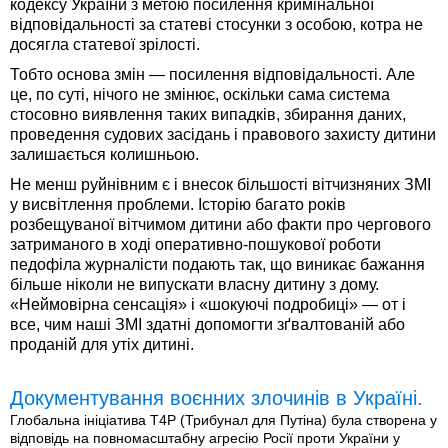
кодексу України з метою посилення кримінальної
відповідальності за статеві стосунки з особою, котра не
досягла статевої зрілості.
Тобто основа змін — посилення відповідальності. Але
це, по суті, нічого не змінює, оскільки сама система
стосовно виявлення таких випадків, збирання даних,
проведення судових засідань і правового захисту дитини
залишається колишньою.
Не менш руйнівним є і внесок більшості вітчизняних ЗМІ
у висвітлення проблеми. Історію багато років
розбещуваної вітчимом дитини або факти про чергового
затриманого в ході оперативно-пошукової роботи
педофіла журналісти подають так, що виникає бажання
більше ніколи не випускати власну дитину з дому.
«Неймовірна сенсація» і «шокуючі подробиці» — от і
все, чим наші ЗМІ здатні допомогти зґвалтованій або
проданій для утіх дитині.
Документування воєнних злочинів в Україні.
Глобальна ініціатива T4P (Трибунал для Путіна) була створена у
відповідь на повномасштабну агресію Росії проти України у