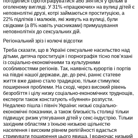
погодилися сфотографуватися або знятися у фільмі в
оголеному вигляді. У 31% «працюючих» на вулиці дітей є
неповнолітні друзі, котрі займаються проституцією, а
22% підлітків і малюків, які живуть на вулиці, були
свідками (а 8% навіть учасниками) примушування
неповнолітніх до сексуальних дій.
Регіональний зріз і колючі відсотки
Треба сказати, що в Україні сексуальне насильство над
дітьми, дитяча проституція і порнографія тісно пов’язані
із соціально-економічними та культурними
особливостями регіонів. Так, наявність курортів і портів
на півдні нашої держави, де, до речі, раннє статеве
життя вже давно стало традицією, тільки стимулює
поширення проблеми. На сході, через високий рівень
безробіття і цілу низку соціально-економічних труднощів,
експерти також констатують «буяння» розпусти.
Недалеко пішла і північ України: низькі соціально-
економічні показники, а також близькість столиці тільки
підвищує ризик утягування дітей у секс-індустрію. Тільки
західним областям з їхньою низькою щільністю
населення і високим рівнем релігійності вдається
стримувати поширення цього явища. І водночас низький