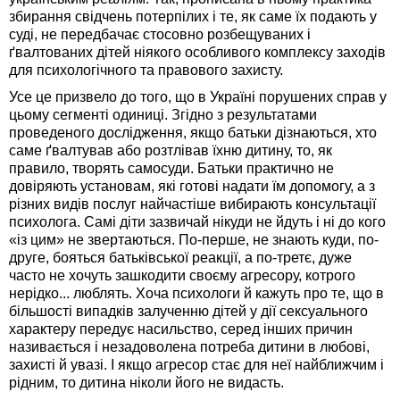
збирання свідчень потерпілих і те, як саме їх подають у
суді, не передбачає стосовно розбещуваних і
ґвалтованих дітей ніякого особливого комплексу заходів
для психологічного та правового захисту.
Усе це призвело до того, що в Україні порушених справ у
цьому сегменті одиниці. Згідно з результатами
проведеного дослідження, якщо батьки дізнаються, хто
саме ґвалтував або розтлівав їхню дитину, то, як
правило, творять самосуди. Батьки практично не
довіряють установам, які готові надати їм допомогу, а з
різних видів послуг найчастіше вибирають консультації
психолога. Самі діти зазвичай нікуди не йдуть і ні до кого
«із цим» не звертаються. По-перше, не знають куди, по-
друге, бояться батьківської реакції, а по-третє, дуже
часто не хочуть зашкодити своєму агресору, котрого
нерідко... люблять. Хоча психологи й кажуть про те, що в
більшості випадків залученню дітей у дії сексуального
характеру передує насильство, серед інших причин
називається і незадоволена потреба дитини в любові,
захисті й увазі. І якщо агресор стає для неї найближчим і
рідним, то дитина ніколи його не видасть.