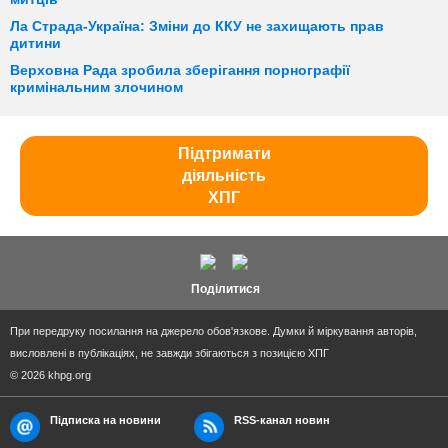
Ла Страда-Україна: Зміни до ККУ не захищають прав
дитини
Верховна Рада зробила зберігання порнографії
кримінальним злочином
Підтримати
діяльність
ХПГ
Поділитися
При передруку посилання на джерело обов'язкове. Думки й міркування авторів,
висловлені в публікаціях, не завжди збігаються з позицією ХПГ
© 2026 khpg.org
Підписка на новини
RSS-канал новин