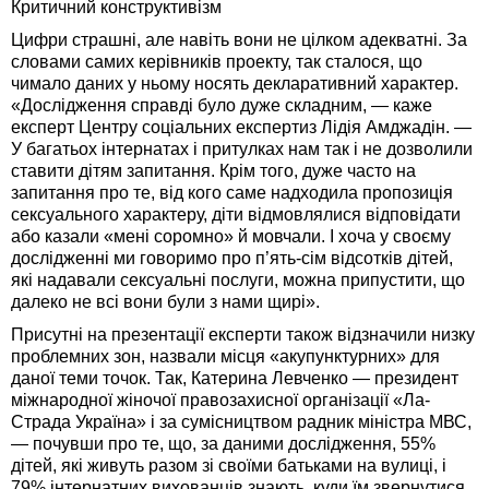
Критичний конструктивізм
Цифри страшні, але навіть вони не цілком адекватні. За
словами самих керівників проекту, так сталося, що
чимало даних у ньому носять декларативний характер.
«Дослідження справді було дуже складним, — каже
експерт Центру соціальних експертиз Лідія Амджадін. —
У багатьох інтернатах і притулках нам так і не дозволили
ставити дітям запитання. Крім того, дуже часто на
запитання про те, від кого саме надходила пропозиція
сексуального характеру, діти відмовлялися відповідати
або казали «мені соромно» й мовчали. І хоча у своєму
дослідженні ми говоримо про п’ять-сім відсотків дітей,
які надавали сексуальні послуги, можна припустити, що
далеко не всі вони були з нами щирі».
Присутні на презентації експерти також відзначили низку
проблемних зон, назвали місця «акупунктурних» для
даної теми точок. Так, Катерина Левченко — президент
міжнародної жіночої правозахисної організації «Ла-
Страда Україна» і за сумісництвом радник міністра МВС,
— почувши про те, що, за даними дослідження, 55%
дітей, які живуть разом зі своїми батьками на вулиці, і
79% інтернатних вихованців знають, куди їм звернутися