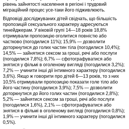
рівень зайнятості населення в регіоні і трудовий
міграційний процес усе-таки його підживлюють.
Відповіді досліджуваних дітей свідчать, що більшість
пропозицій сексуального характеру адресуються
тинейджерам. У віковій групі 14—18 років 18,8%
отримували пропозицію оголитися повністю або
частково (погодилися 11%); 15,9% — дозволити
доторкнутися до голих частин тіла (погодилися 10,4%);
14,5% — зайнятися сексом за гроші, речі або послуги
(погодилися 7,8%); 6,7% — сфотографуватися або
знятися у фільмі в оголеному вигляді (погодилися 3,2%);
7,2% — учинити інші дії інтимного характеру (погодилися
3,6%). Якщо ж говорити про дітей 6—13 років, то з них
10,5% отримували пропозицію показати голе тіло або
його частину (погодилися 3,9%); 7,5% — дозволити
доторкнутися до його голих частин (погодилися 2,8%);
5,2% — зайнятися сексом за гроші, речі або послуги
(погодилися 1,6%), 2,1% — сфотографуватися або
знятися в фільмі в оголеному вигляді (погодилися 0,8%);
1,9% — учинити інші дії інтимного характеру (погодилися
0,5%).