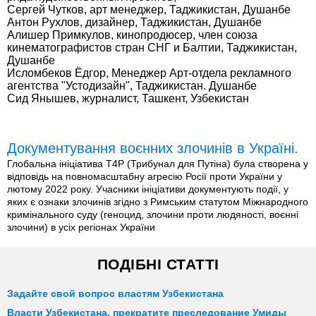
Сергей Чутков, арт менеджер, Таджикистан, Душанбе
Антон Рухлов, дизайнер, Таджикистан, Душанбе
Алишер Примкулов, кинопродюсер, член союза
кинематографистов стран СНГ и Балтии, Таджикистан,
Душанбе
Исломбеков Ёдгор, Менеджер Арт-отдела рекламного
агентства "Устодизайн", Таджикистан. Душанбе
Сид Янышев, журналист, Ташкент, Узбекистан
Документування воєнних злочинів в Україні.
Глобальна ініціатива T4P (Трибунал для Путіна) була створена у
відповідь на повномасштабну агресію Росії проти України у
лютому 2022 року. Учасники ініціативи документують події, у
яких є ознаки злочинів згідно з Римським статутом Міжнародного
кримінального суду (геноцид, злочини проти людяності, воєнні
злочини) в усіх регіонах України
ПОДІБНІ СТАТТІ
Задайте свой вопрос властям Узбекистана
Власти Узбекистана, прекратите преследование Умиды