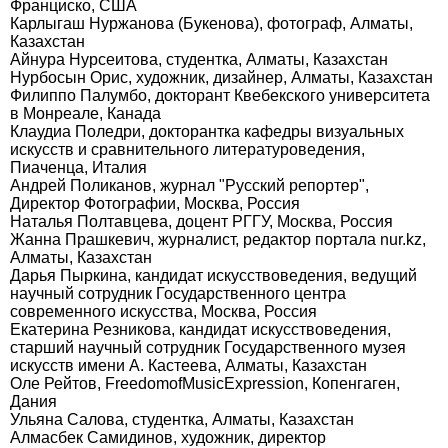
Франциско, США
Карлыгаш Нуржанова (Букенова), фотограф, Алматы,
Казахстан
Айнура Нурсеитова, студентка, Алматы, Казахстан
Нурбосын Орис, художник, дизайнер, Алматы, Казахстан
Филиппо Палумбо, докторант Квебекского университета
в Монреале, Канада
Клаудиа Поледри, докторантка кафедры визуальных
искусств и сравнительного литературоведения,
Пиаченца, Италия
Андрей Поликанов, журнал "Русский репортер",
Директор Фотографии, Москва, Россия
Наталья Полтавцева, доцент РГГУ, Москва, Россия
Жанна Прашкевич, журналист, редактор портала nur.kz,
Алматы, Казахстан
Дарья Пыркина, кандидат искусствоведения, ведущий
научный сотрудник Государственного центра
современного искусства, Москва, Россия
Екатерина Резникова, кандидат искусствоведения,
старший научный сотрудник Государственного музея
искусств имени А. Кастеева, Алматы, Казахстан
Оле Рейтов, FreedomofMusicExpression, Копенгаген,
Дания
Ульяна Салова, студентка, Алматы, Казахстан
Алмасбек Самидинов, художник, директор