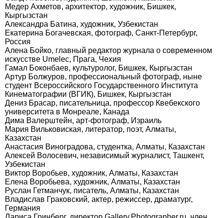
Медер Ахметов, архитектор, художник, Бишкек,
Кыргызстан
Александра Батина, художник, Узбекистан
Екатерина Богачевская, фотограф, Санкт-Петербург,
Россия
Алена Бойко, главный редактор журнала о современном
искусстве Umelec, Прага, Чехия
Гамал Боконбаев, культуролог, Бишкек, Кыргызстан
Артур Болжуров, профессиональный фотограф, ныне
студент Всероссийского Государственного Института
Кинематографии (ВГИК), Бишкек, Кыргызстан
Дениз Брасар, писательница, профессор Квебекского
университета в Монреале, Канада
Дима Валерштейн, арт-фотограф, Израиль
Мария Вильковиская, литератор, поэт, Алматы,
Казахстан
Анастасия Виноградова, студентка, Алматы, Казахстан
Алексей Волосевич, независимый журналист, Ташкент,
Узбекистан
Виктор Воробьев, художник, Алматы, Казахстан
Елена Воробьева, художник, Алматы, Казахстан
Руслан Гетманчук, писатель, Алматы, Казахстан
Владислав Граковский, актер, режиссер, драматург,
Германия
Лариса Гринберг, директор Gallery.Photographer.ru, член