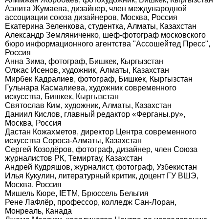
Аэлита Жумаева, дизайнер, член международной
ассоциации союза дизайнеров, Москва, Россия
Екатерина Зеленкова, студентка, Алматы, Казахстан
Александр Земляниченко, шеф-фотограф московского
бюро информационного агентства "Ассошейтед Пресс",
Россия
Анна Зима, фотограф, Бишкек, Кыргызстан
Олжас Исенов, художник, Алматы, Казахстан
Мирбек Кадралиев, фотограф, Бишкек, Кыргызстан
Гульнара Касмалиева, художник современного
искусства, Бишкек, Кыргызстан
Святослав Ким, художник, Алматы, Казахстан
Даниил Кислов, главный редактор «Ферганы.ру»,
Москва, Россия
Дастан Кожахметов, директор Центра современного
искусства Сороса-Алматы, Казахстан
Сергей Козодёров, фотограф, дизайнер, член Союза
журналистов РК, Темиртау, Казахстан
Андрей Кудряшов, журналист, фотограф, Узбекистан
Илья Кукулин, литературный критик, доцент ГУ ВШЭ,
Москва, Россия
Мишель Кюре, IETM, Брюссель Бельгия
Рене ЛаФлёр, профессор, колледж Сан-Лоран,
Монреаль, Канада