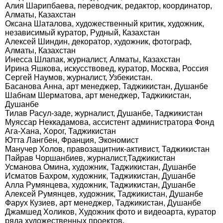
Алия Шарипбаева, переводчик, редактор, координатор,
Алматы, Казахстан
Оксана Шаталова, художественный критик, художник,
независимый куратор, Рудный, Казахстан
Алексей Шиндин, декоратор, художник, фотограф,
Алматы, Казахстан
Инесса Шлапак, журналист, Алматы, Казахстан
Ирина Яшкова, искусствовед, куратор, Москва, Россия
Сергей Наумов, журналист, Узбекистан.
Басанова Анна, арт менеджер, Таджикистан, Душанбе
Шабнам Шерматова, арт менеджер, Таджикистан,
Душанбе
Тилав Расул-заде, журналист, Душанбе, Таджикистан
Муяссар Неккадамова, ассистент администратора Фонд
Ага-Хана, Хорог, Таджикистан
Ютта Лангбен, Франция, Экономист
Манучер Холов, правозащитник-активист, Таджикистан
Пайрав Чоршанбиев, журналист,Таджикистан
Усманова Омина, художник, Таджикистан, Душанбе
Исматов Бахром, художник, Таджикистан, Душанбе
Алла Румянцева, художник, Таджикистан, Душанбе
Алексей Румянцев, художник, Таджикистан, Душанбе
Фарух Кузиев, арт менеджер, Таджикистан, Душанбе
Джамшед Холиков, Художник фото и видеоарта, куратор
ряда художественных проектов,