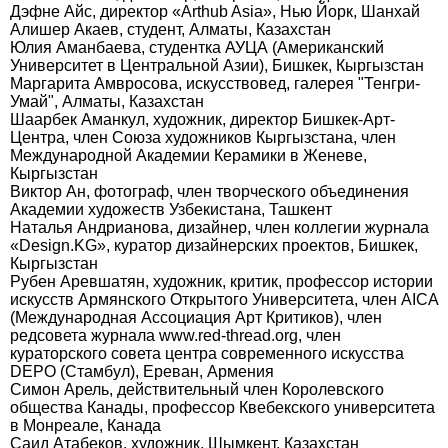
Дэфне Айс, директор «Arthub Asia», Нью Йорк, Шанхай
Алишер Акаев, студент, Алматы, Казахстан
Юлия Аманбаева, студентка АУЦА (Американский
Университет в Центральной Азии), Бишкек, Кыргызстан
Маргарита Амвросова, искусствовед, галерея "Тенгри-
Умай", Алматы, Казахстан
Шаарбек Аманкул, художник, директор Бишкек-Арт-
Центра, член Союза художников Кыргызстана, член
Международной Академии Керамики в Женеве,
Кыргызстан
Виктор Ан, фотограф, член творческого объединения
Академии художеств Узбекистана, Ташкент
Наталья Андрианова, дизайнер, член коллегии журнала
«Design.KG», куратор дизайнерских проектов, Бишкек,
Кыргызстан
Рубен Аревшатян, художник, критик, профессор истории
искусств Армянского Открытого Университета, член AICA
(Международная Ассоциация Арт Критиков), член
редсовета журнала www.red-thread.org, член
кураторского совета центра современного искусства
DEPO (Стамбул), Ереван, Армения
Симон Арель, действительный член Королевского
общества Канады, профессор Квебекского университета
в Монреале, Канада
Саид Атабеков, художник, Шымкент, Казахстан