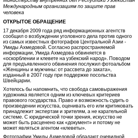
Министерству внутренних дел Республики Узбекистан
Международным организациям по защите прав
человека
ОТКРЫТОЕ ОБРАЩЕНИЕ
17 декабря 2009 года ряд информационных агентств
сообщил о возбуждении уголовного дела против одного
из самых известных фотографов Центральной Азии -
Умиды Ахмедовой. Согласно распространяемой
информации, Умида Ахмедова обвиняется в
«оскорблении и клевете на узбекский народ». Поводом
для предъявленного обвинения послужил фотоальбом
«Женщины и мужчины: от рассвета до заката»,
изданный в 2007 году при поддержке посольства
Швейцарии.
Хотелось бы напомнить, что свобода самовыражения
художника является одним из ключевых критериев
правового государства. Право и возможность судить о
произведении искусства, оценивать его или критиковать
принадлежит экспертам и зрителям, а не карательной
системе. С юридической точки зрения, искусство не
может быть расценено как «документ» и потому не
может являться агентом «клеветы».
Фотографии Умиды Ахмедовой обладают очевидной