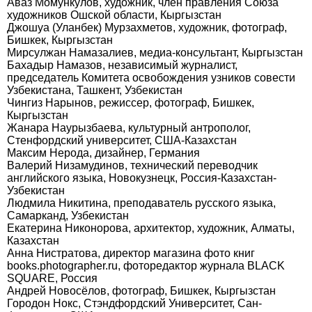
Аваз Момункулов, художник, член правления Союза
художников Ошской области, Кыргызстан
Джошуа (Уланбек) Мурзахметов, художник, фотограф,
Бишкек, Кыргызстан
Мирсулжан Намазалиев, медиа-консультант, Кыргызстан
Бахадыр Намазов, независимый журналист,
председатель Комитета освобождения узников совести
Узбекистана, Ташкент, Узбекистан
Чингиз Нарынов, режиссер, фотограф, Бишкек,
Кыргызстан
Жанара Наурызбаева, культурный антрополог,
Стенфордский университет, США-Казахстан
Максим Нерода, дизайнер, Германия
Валерий Низамудинов, технический переводчик
английского языка, Новокузнецк, Россия-Казахстан-
Узбекистан
Людмила Никитина, преподаватель русского языка,
Самарканд, Узбекистан
Екатерина Никонорова, архитектор, художник, Алматы,
Казахстан
Анна Нистратова, директор магазина фото книг
books.photographer.ru, фоторедактор журнала BLACK
SQUARE, Россия
Андрей Новосёлов, фотограф, Бишкек, Кыргызстан
Городон Нокс, Стэндфордский Университет, Сан-