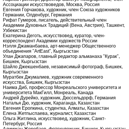
Ассоциации искусствоведов, Москва, Россия
Евгения Горчакова, художник, член Союза художников
Германии, Олденбург, Германия
Рифат Гумеров, писатель, действительный член
Академии Духовных Традиций (Вена, Австрия), Ташкент,
Узбекистан
Екатерина Деготь, искусствовед, куратор, член-
корреспондент Академии художеств России
Нэлля Джаманбаева, арт-менеджер Общественного
объединения "ArtEast", Кыргызстан
Улан Джапаров, главный редактор альманаха "Курак",
Бишкек, Кыргызстан
Шайло Джекшенбаев, независимый фотограф, Бишкек,
Кыргызстан
Муратбек Джумалиев, художник современного
искусства, Бишкек, Кыргызстан
Наима Диб, профессор Монреальского университета и
университета МакГилл, Монреаль, Канада
Андрей Дурейко, художник, Дюссельдорф, Германия
Наталья Дю, художник, Караганда, Казахстан
Евгения Еропкина, студентка, Алматы, Казахстан
Елена Жетпыспаева, журналист, Казахстан
Ольга Житлина, искусствовед, художник, Санкт-
Петербург, Россия
Алимжан Жоробаев, фотохудожник, Бишкек, Кыргызстан