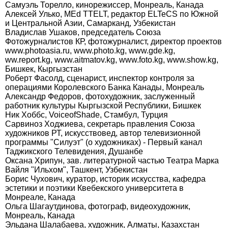
Самуэль Торелло, кинорежиссер, Монреаль, Канада
Алексей Улько, MEd TTELT, редактор ELTeCS по Южной
и Центральной Азии, Самарканд, Узбекистан
Владислав Ушаков, председатель Союза
Фотожурналистов КР, фотожурналист, директор проектов
www.photoasia.ru, www.photo.kg, www.gde.kg,
ww.report.kg, www.aitmatov.kg, www.foto.kg, www.show.kg,
Бишкек, Кыргызстан
Роберт Фасолд, сценарист, инспектор контроля за
операциями Королевского Банка Канады, Монреаль
Александр Федоров, фотохудожник, заслуженный
работник культуры Кыргызской Республики, Бишкек
Ник Хоббс, VoiceofShade, Стамбул, Турция
Сарвиноз Ходжиева, секретарь правления Союза
художников РТ, искусствовед, автор телевизионной
программы "Силуэт" (о художниках) - Первый канал
Таджикского Телевидения, Душанбе
Оксана Хрипун, зав. литературной частью Театра Марка
Вайля "Ильхом", Ташкент, Узбекистан
Борис Чухович, куратор, историк искусства, кафедра
эстетики и поэтики Квебекского университета в
Монреале, Канада
Ольга Шагаутдинова, фотограф, видеохудожник,
Монреаль, Канада
Эльдана Шалабаева, художник, Алматы, Казахстан