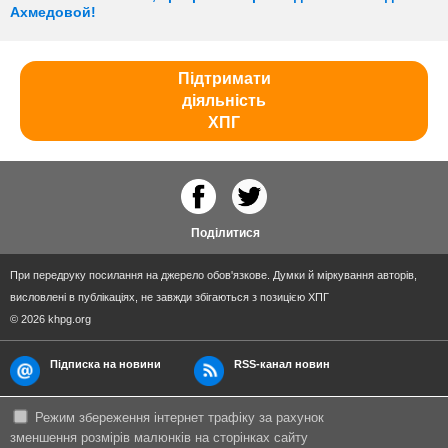
Ахмедовой!
Підтримати
діяльність
ХПГ
Поділитися
При передруку посилання на джерело обов'язкове. Думки й міркування авторів,
висловлені в публікаціях, не завжди збігаються з позицією ХПГ
© 2026 khpg.org
Підписка на новини
RSS-канал новин
Режим збереження інтернет трафіку за рахунок
зменшення розмірів малюнків на сторінках сайту