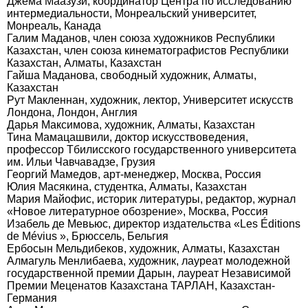
Джема Маазузи, координатор Центра по исследованию
интермедиальности, Монреальский университет,
Монреаль, Канада
Галим Маданов, член союза художников Республики
Казахстан, член союза кинематографистов Республики
Казахстан, Алматы, Казахстан
Гайша Маданова, свободный художник, Алматы,
Казахстан
Рут Макленнан, художник, лектор, Университет искусств
Лондона, Лондон, Англия
Дарья Максимова, художник, Алматы, Казахстан
Тина Мамацашвили, доктор искусствоведения,
профессор Тбилисского государственного университета
им. Ильи Чавчавадзе, Грузия
Георгий Мамедов, арт-менеджер, Москва, Россия
Юлия Масякина, студентка, Алматы, Казахстан
Мария Майофис, историк литературы, редактор, журнал
«Новое литературное обозрение», Москва, Россия
Изабель де Мевьюс, директор издательства «Les Éditions
de Mévius », Брюссель, Бельгия
Ербосын Мельдибеков, художник, Алматы, Казахстан
Алмагуль Менлибаева, художник, лауреат молодежной
государственной премии Дарын, лауреат Независимой
Премии Меценатов Казахстана ТАРЛАН, Казахстан-
Германия