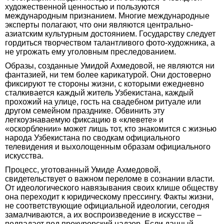
художественной ценностью и пользуются
международным признанием. Многие международные
эксперты полагают, что они являются центрально-
азиатским культурным достоянием. Государству следует
гордиться творчеством талантливого фото-художника, а
не угрожать ему уголовным преследованием.
Образы, созданные Умидой Ахмедовой, не являются ни
фантазией, ни тем более карикатурой. Они достоверно
фиксируют те стороны жизни, с которыми ежедневно
сталкивается каждый житель Узбекистана, каждый
прохожий на улице, гость на свадебном ритуале или
другом семейном празднике. Обвинить эту
легкоузнаваемую фиксацию в «клевете» и
«оскорблении» может лишь тот, кто знакомится с жизнью
народа Узбекистана по сводкам официального
телевидения и выхолощенным образам официального
искусства.
Процесс, уготованный Умиде Ахмедовой,
свидетельствует о важном переломе в сознании власти.
От идеологического навязывания своих клише обществу
она переходит к юридическому прессингу. Факты жизни,
не соответствующие официальной идеологии, сегодня
замалчиваются, а их воспроизведение в искусстве –
подпадает под прокурорский надзор. Если данный