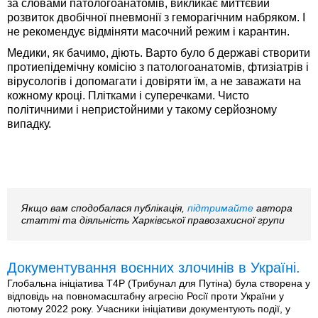
за словами патологоанатомів, викликає миттєвий
розвиток двобічної пневмонії з геморагічним набряком. І
не рекомендує відміняти масочний режим і карантин.
Медики, як бачимо, діють. Варто було б державі створити
протиепідемічну комісію з патологоанатомів, фтизіатрів і
вірусологів і допомагати і довіряти їм, а не заважати на
кожному кроці. Плітками і суперечками. Чисто
політичними і непристойними у такому серйозному
випадку.
Якщо вам сподобалася публікація,
підтримайте
автора
статті та діяльність Харківської правозахисної групи
Документування воєнних злочинів в Україні.
Глобальна ініціатива T4P (Трибунал для Путіна) була створена у
відповідь на повномасштабну агресію Росії проти України у
лютому 2022 року. Учасники ініціативи документують події, у