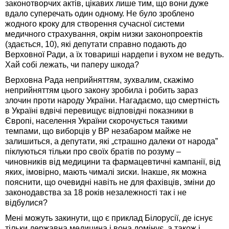
законотворчих актів, цікавих лише тим, що вони дуже
вдало суперечать один одному. Не було зроблено
жодного кроку для створення сучасної системи
медичного страхування, окрім низки законопроектів
(здається, 10), які депутати справно подають до
Верховної Ради, а їх товариші нардепи і вухом не ведуть.
Хай собі лежать, чи паперу шкода?
Верховна Рада неприйняттям, зухвалим, скажімо
неприйняттям цього закону зробила і робить зараз
злочин проти народу України. Нагадаємо, що смертність
в Україні вдвічі перевищує відповідні показники в
Європі, населення України скорочується такими
темпами, що виборців у ВР незабаром майже не
залишиться, а депутати, які „страшно далеки от народа”
піклуються тільки про своїх братів по розуму –
чиновників від медицини та фармацевтичні кампанії, від
яких, імовірно, мають чималі зиски. Інакше, як можна
пояснити, що очевидні навіть не для фахівців, зміни до
законодавства за 18 років незалежності так і не
відбулися?
Мені можуть закинути, що є приклад Білорусії, де існує
тільки державна медицина і вона домінує, а також і