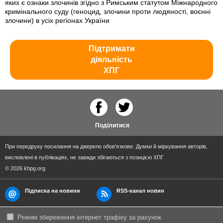
яких є ознаки злочинів згідно з Римським статутом Міжнародного
кримінального суду (геноцид, злочини проти людяності, воєнні
злочини) в усіх регіонах України
Підтримати
діяльність
ХПГ
Поділитися
При передруку посилання на джерело обов'язкове. Думки й міркування авторів,
висловлені в публікаціях, не завжди збігаються з позицією ХПГ
© 2026 khpg.org
Підписка на новини
RSS-канал новин
Режим збереження інтернет трафіку за рахунок