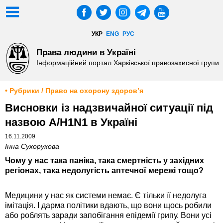
УКР
ENG
РУС
Права людини в Україні
Інформаційний портал Харківської правозахисної групи
• Рубрики / Право на охорону здоров’я
Висновки із надзвичайної ситуації під
назвою А/Н1N1 в Україні
16.11.2009
Інна Сухорукова
Чому у нас така паніка, така смертність у західних
регіонах, така недолугість аптечної мережі тощо?
Медицини у нас як системи немає. Є тільки її недолуга
імітація. І дарма політики вдають, що вони щось робили
або роблять заради запобігання епідемії грипу. Вони усі