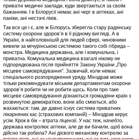
приватні медичні заклади, куди звертаються за своїм
бажанням. І в Білорусії немає ані черг в аптеках, ані
паніки, ані нестачі ліків.
Так все це і є, але ж Білорусь зберегла стару радянську
систему охорони здоров’я в її рідному вигляді. А в
Україні, в найголовнішій для людей сфері, чиновники
вивели за мічурінською системою такого собі гібрида –
монстра. Медицина державна, але і комунальна, і
приватна. Комунальна медицина взагалі нікому не
підпорядкована після прийняття Закону України „Про
місцеве самоврядування”. Зазвичай, коли немає
спеціального розпорядження уряду, Мінздрав може
тільки рекомендувати міським департаментам охорони
здоров’я робити чи не робити щось. Коли про таке
місцеве самоврядування дізнаються громадяни країн з
розвинутою демократією, вони або сміються, або
жахаються: там, де давно існує система приватних
лікарняних кас (страхових компаній) – Мінздрав керує
усім. Крок в бік – втрата ліцензії. У нас теж, начебто,
держава контролює аптеки, але де ви бачили, щоб вона
дійсно так робила? Ані дієвого механізму контролю за