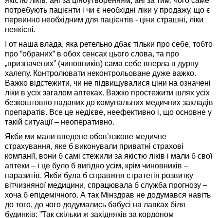
якістю ліків, ані за ціноутворенням, ані за тим, чого саме
потребують пацієнти і чи є необхідні ліки у продажу, що є
первинно необхідним для пацієнтів - ціни страшні, ліки
неякісні.
І от наша влада, яка ретельно дбає тільки про себе, тобто
про ”обраних” в обох сенсах цього слова, та про
„призначених” (чиновників) сама себе вперла в дурну
халепу. Контролювати неконтрольоване дуже важко.
Важко відстежити, чи не підвищувалися ціни на означені
ліки в усіх загалом аптеках. Важко простежити шлях усіх
безкоштовно наданих до комунальних медичних закладів
препаратів. Все це недієве, неефективно і, що основне у
такій ситуації – неоперативно.
Якби ми мали введене обов’язкове медичне
страхування, яке б виконували приватні страхові
компанії, вони б самі стежили за якістю ліків і мали б свої
аптеки – і це було б вигідно усім, крім чиновників –
паразитів. Якби була б справжня стратегія розвитку
вітчизняної медицини, спрацювала б служба прогнозу –
хоча б епідемічного. А так Мінздрав не додумався навіть
до того, до чого додумались бабусі на лавках біля
будинків: ”Так скільки ж західняків за кордоном