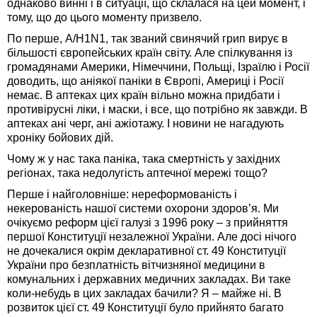
однаково винні і в ситуації, що склалася на цей момент, і
тому, що до цього моменту призвело.
По перше, А/Н1N1, так званий свинячий грип вирує в
більшості європейських країн світу. Але спілкування із
громадянами Америки, Німеччини, Польщі, Ізраїлю і Росії
доводить, що аніякої паніки в Європі, Америці і Росії
немає. В аптеках цих країн вільно можна придбати і
противірусні ліки, і маски, і все, що потрібно як завжди. В
аптеках ані черг, ані ажіотажу. І новини не нагадують
хроніку бойових дій.
Чому ж у нас така паніка, така смертність у західних
регіонах, така недолугість аптечної мережі тощо?
Перше і найголовніше: нереформованість і
некерованість нашої системи охорони здоров’я. Ми
очікуємо реформ цієї галузі з 1996 року – з прийняття
першої Конституції незалежної України. Але досі нічого
не дочекалися окрім декларативної ст. 49 Конституції
України про безплатність вітчизняної медицини в
комунальних і державних медичних закладах. Ви таке
коли-небудь в цих закладах бачили? Я – майже ні. В
розвиток цієї ст. 49 Конституції було прийнято багато