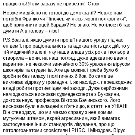
працюють! Як їм заразу не привезти”. Отож.
Невже ми дійсно не готові до демократії? Невже нам
потрібні Франко чи Піночет, чи якісь „чорні полковники”,
щоб припинити оцей бардак? Не знаю. Не хотілося б так
думати А в голову – лізе!
P.S.Взагалі, якщо думати про дії нашого уряду під час
епідемії, про раціональність та адекватність цих дій, то у
тій медичній халепі, яку наша влада усіх років і кольорів
створила – вони, на наш погляд, дуже адекватно ввели
карантин, не чекаючи звичайного 30% ураження вірусом
школярів та студентів. Але це можна і треба було б
зробити без галасу і політичних бійок, бо саме це
викликає відразу у громадян, і, як наслідок, перешкоджає
владі робити протиепідемічні заходи. Дуже серйозними
нам здаються висновки судмедексперта з Буковини,
доктора наук, професора Віктора Бачинського. Його
висновки були викладені в п’ятницю, в статті на УНІАНі.
Він стверджує, що ми маємо справу з невідомим
мутуючим штамом, вкрай агресивним, який вимагає
застосування інших стандартів лікування, про що
патологоанатоми сповістили і РНБО, і Мінздрав. Вірус,